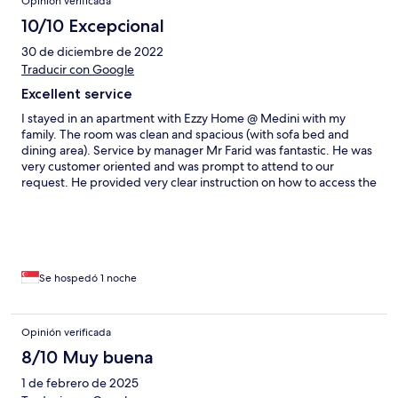
Opinión verificada
10/10 Excepcional
30 de diciembre de 2022
Traducir con Google
Excellent service
I stayed in an apartment with Ezzy Home @ Medini with my
family. The room was clean and spacious (with sofa bed and
dining area). Service by manager Mr Farid was fantastic. He was
very customer oriented and was prompt to attend to our
request. He provided very clear instruction on how to access the
carpark and room. We had a very pleasant stay. Would highly
recommend Ezzy Home @ Medini.
Se hospedó 1 noche
Opinión verificada
8/10 Muy buena
1 de febrero de 2025