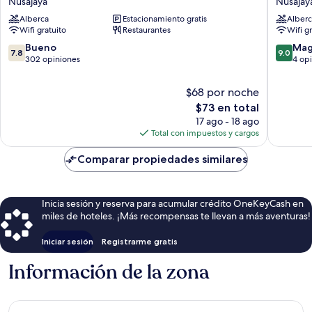
Nusajaya
Nusajay
Wyndham
&
Alberca
Estacionamiento gratis
Alberc
Meridin
RESORT
Wifi gratuito
Restaurantes
Wifi g
Johor
PINETR
Bahru
Nusajay
7.8
9.0
Bueno
Mag
7.8
9.0
Nusajaya
de
de
302 opiniones
4 op
10,
10,
Bueno,
Magnífi
$68 por noche
302
4
El
$73 en total
opiniones
opinion
precio
17 ago - 18 ago
actual
Total con impuestos y cargos
es
de
Comparar propiedades similares
$73
Inicia sesión y reserva para acumular crédito OneKeyCash en
miles de hoteles. ¡Más recompensas te llevan a más aventuras!
Iniciar sesión
Registrarme gratis
Información de la zona