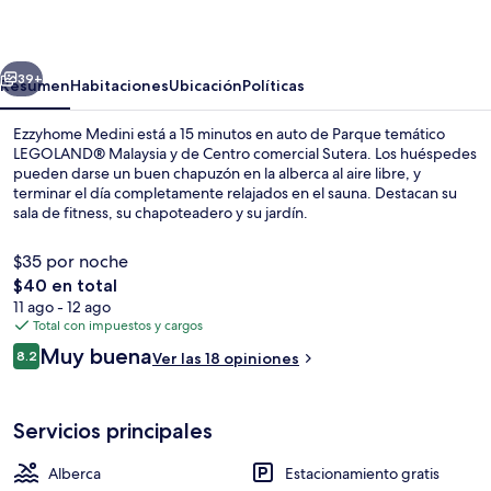
erior
Siguiente
39+
Resumen
Habitaciones
Ubicación
Políticas
Ezzyhome Medini está a 15 minutos en auto de Parque temático
LEGOLAND® Malaysia y de Centro comercial Sutera. Los huéspedes
pueden darse un buen chapuzón en la alberca al aire libre, y
terminar el día completamente relajados en el sauna. Destacan su
sala de fitness, su chapoteadero y su jardín.
$35 por noche
El
$40 en total
precio
11 ago - 12 ago
Servicio a la habitación
total
Total con impuestos y cargos
es
Opiniones
Muy buena
8.2
Ver las 18 opiniones
de
8.2 de 10,
$40
Servicios principales
Alberca
Estacionamiento gratis