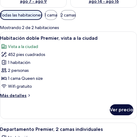
ago 7 - ago 9
ago 14 - ago 16
Filtros
Todas las habitaciones
1 cama
2 camas
disponibles
para
Mostrando 2 de 2 habitaciones
las
Abrir
Una cama bien hecha con sábanas blan
6
Habitación doble Premier, vista a la ciudad
habitaciones
todas
Vista a la ciudad
las
452 pies cuadrados
fotos
de
1 habitación
Habitación
2 personas
doble
1 cama Queen size
Premier,
Wifi gratuito
vista
Más
Más detalles
a
detalles
la
sobre
Ver precio
ciudad
Habitación
doble
Premier,
Abrir
Una habitación de hotel con dos cama
6
vista
Departamento Premier, 2 camas individuales
todas
a