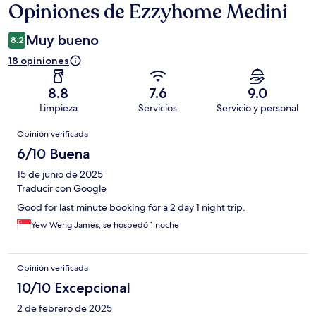
Opiniones de Ezzyhome Medini
Opiniones
Muy bueno
8.2
18 opiniones
8.8
7.6
9.0
Limpieza
Servicios
Servicio y personal
Opiniones
Opinión verificada
6/10 Buena
15 de junio de 2025
Traducir con Google
Good for last minute booking for a 2 day 1 night trip.
Yew Weng James, se hospedó 1 noche
Opinión verificada
10/10 Excepcional
2 de febrero de 2025