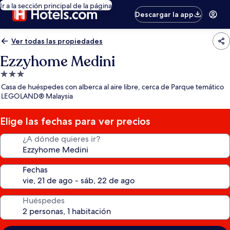
Ir a la sección principal de la página
Descargar la app
Ver todas las propiedades
Ezzyhome Medini
Propiedad
de
Casa de huéspedes con alberca al aire libre, cerca de Parque temático
3.0
LEGOLAND® Malaysia
estrellas
Elige las fechas para ver precios
¿A dónde quieres ir?
Fechas
Huéspedes