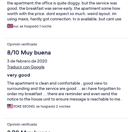
the apartment.the office is quite doggy. but the service was
good. the breakfast was serve early. the apartment some how
worth with the price. dont expect so much. weird layout. im
using maxis, hardly got connection. tv is available, but cant use
at all. remote doesnt work at all. i giving credit for snacking they
nur, se hospedó 1 noche
provided. more than any apartment i ever stay in Medini area.
Opinión verificada
8/10 Muy buena
3 de febrero de 2020
Traducir con Google
very good
The apartment is clean and comfortable , good view to
surrounding and the service are good ... as i have forgotten to
order my breakfast ... there are reminder and even send the
notice to the house unit to ensure message is reachable to me .
YOKE SEONG, se hospedó 2 noches
Opinión verificada