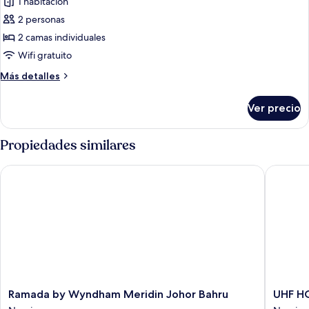
1 habitación
la
las
ciudad
2 personas
fotos
de
2 camas individuales
Departamento
Wifi gratuito
Premier,
Más
Más detalles
2
detalles
camas
sobre
Ver precio
Departamento
individuales
Premier,
2
Propiedades similares
camas
individuales
Ramada by Wyndham Meridin Johor Bahru
UHF HOT
Ramada
UHF
Ramada by Wyndham Meridin Johor Bahru
UHF H
by
HOTELS