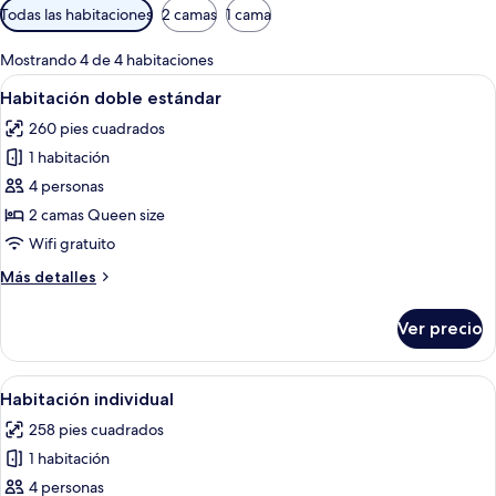
Filtros
Todas las habitaciones
2 camas
1 cama
disponibles
para
Mostrando 4 de 4 habitaciones
las
Abrir
Una habitación de hotel con dos cama
4
Habitación doble estándar
habitaciones
todas
260 pies cuadrados
las
1 habitación
fotos
de
4 personas
Habitación
2 camas Queen size
doble
Wifi gratuito
estándar
Más
Más detalles
detalles
sobre
Ver precio
Habitación
doble
estándar
Abrir
Una habitación de hotel con una cama
4
Habitación individual
todas
258 pies cuadrados
las
1 habitación
fotos
de
4 personas