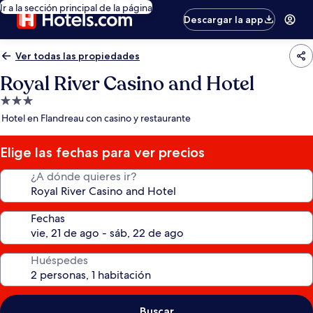
Ir a la sección principal de la página
Descargar la app
Ver todas las propiedades
Royal River Casino and Hotel
Propiedad
de
Hotel en Flandreau con casino y restaurante
3.0
estrellas
Elige las fechas para ver precios
¿A dónde quieres ir?
Fechas
Huéspedes
Buscar