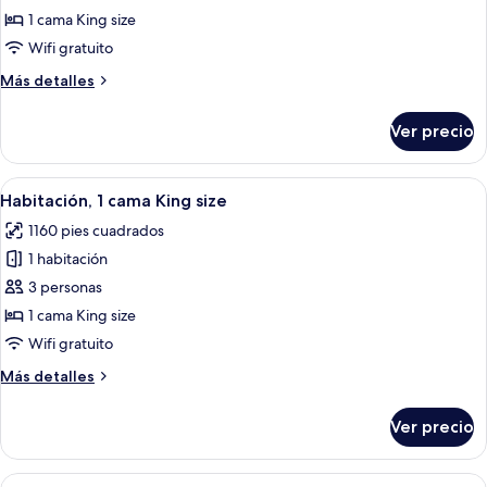
Habitación
1 cama King size
individual
Wifi gratuito
Más
Más detalles
detalles
sobre
Ver precio
Habitación
individual
Abrir
Habitación de hotel con sofá, sillón, esc
7
Habitación, 1 cama King size
todas
1160 pies cuadrados
las
1 habitación
fotos
de
3 personas
Habitación,
1 cama King size
1
Wifi gratuito
cama
Más
Más detalles
King
detalles
size
sobre
Ver precio
Habitación,
1
cama
Abrir
Habitación de hotel con sofá, sillón, esc