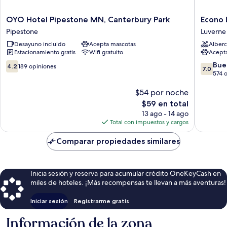
OYO
Econo
OYO Hotel Pipestone MN, Canterbury Park
Econo 
Hotel
Lodge
Pipestone
Luverne
Pipestone
Luverne
Desayuno incluido
Acepta mascotas
Alberc
MN,
I-
Estacionamiento gratis
Wifi gratuito
Acept
Canterbury
90
Park
Luverne
4.2
7.0
Bue
4.2
189 opiniones
7.0
Pipestone
de
de
574 
10,
10,
189
$54 por noche
Bueno,
opiniones
574
El
$59 en total
opinion
precio
13 ago - 14 ago
actual
Total con impuestos y cargos
es
de
Comparar propiedades similares
$59
Inicia sesión y reserva para acumular crédito OneKeyCash en
miles de hoteles. ¡Más recompensas te llevan a más aventuras!
Iniciar sesión
Registrarme gratis
Información de la zona