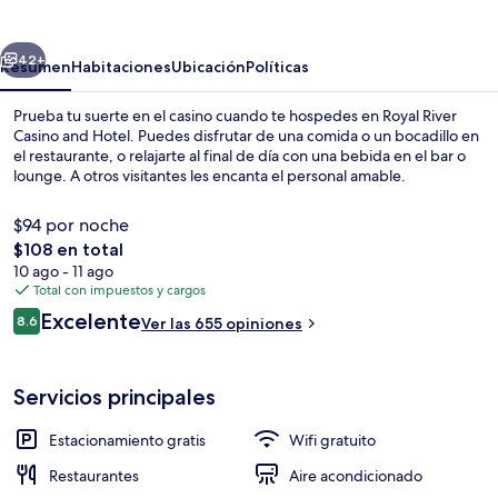
Casino
and
erior
Siguiente
Hotel
42+
Resumen
Habitaciones
Ubicación
Políticas
Prueba tu suerte en el casino cuando te hospedes en Royal River
Casino and Hotel. Puedes disfrutar de una comida o un bocadillo en
el restaurante, o relajarte al final de día con una bebida en el bar o
lounge. A otros visitantes les encanta el personal amable.
$94 por noche
El
$108 en total
precio
10 ago - 11 ago
total
Total con impuestos y cargos
Lobby
es
Opiniones
Excelente
8.6
Ver las 655 opiniones
de
8.6 de 10,
$108
Servicios principales
Estacionamiento gratis
Wifi gratuito
Restaurantes
Aire acondicionado