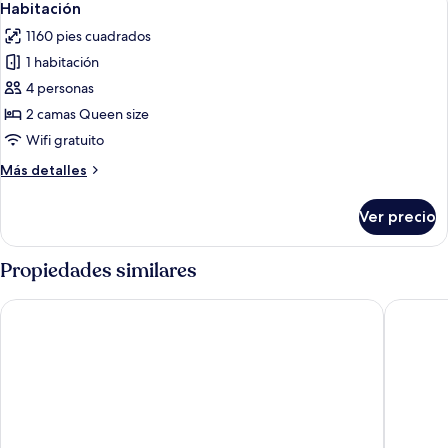
8
King
Habitación
todas
size
1160 pies cuadrados
las
1 habitación
fotos
de
4 personas
Habitación
2 camas Queen size
Wifi gratuito
Más
Más detalles
detalles
sobre
Ver precio
Habitación
Propiedades similares
OYO Hotel Pipestone MN, Canterbury Park
Econo Lo