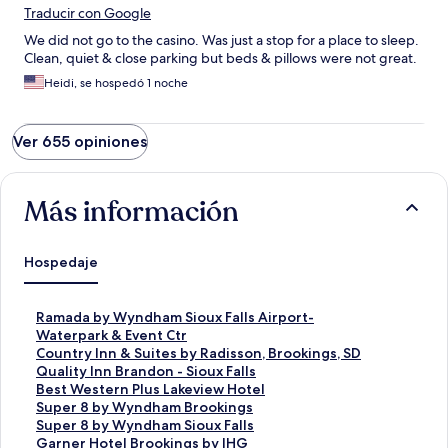
Traducir con Google
We did not go to the casino. Was just a stop for a place to sleep.
Clean, quiet & close parking but beds & pillows were not great.
Heidi, se hospedó 1 noche
Ver 655 opiniones
Más información
Hospedaje
E
Ramada by Wyndham Sioux Falls Airport-
n
Waterpark & Event Ctr
l
E
Country Inn & Suites by Radisson, Brookings, SD
a
n
E
Quality Inn Brandon - Sioux Falls
c
l
n
E
Best Western Plus Lakeview Hotel
e
a
l
n
E
Super 8 by Wyndham Brookings
p
c
a
l
n
E
Super 8 by Wyndham Sioux Falls
a
e
c
a
l
n
E
Garner Hotel Brookings by IHG