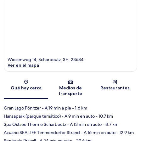
Wiesenweg 14, Scharbeutz, SH, 23684
Ver en el mapa
Sección del mapa
Qué hay cerca
Medios de
Restaurantes
transporte
Gran Lago Pönitzer
- A 19 min a pie
- 1.6 km
Hansapark (parque temático)
- A 9 min en auto
- 10.7 km
Spa Ostsee Therme Scharbeutz
- A 13 min en auto
- 8.7 km
Acuario SEA LIFE Timmendorfer Strand
- A 16 min en auto
- 12.9 km
Península Priwall
- A 24 min en auto
- 29.6 km