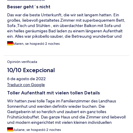
Besser geht´s nicht
Das war die beste Unterkunft, die wir seit langem hatten. Ein
großes, liebevoll gestaltetes Zimmer mit superbequemem Bett,
Sofa ,Tisch und Stühlen , ein überdachter Balkon mit Sofa und
ein helles geräumiges Bad laden zu einem längeren Aufenthalt
ein. Alles war pikobello sauber, die Betreuung wunderbar und
das kleine aber feine Frühstücksbuffet hochwertig und lecker.
Maren, se hospedó 2 noches
Gekühlte Getränke und Kaffee gibt zu moderaten Preisen,
Bücher und Spiele kann man ausleihen, hier können auch
Regentage genossen werden.
Opinión verificada
10/10 Excepcional
6 de agosto de 2022
Traducir con Google
Toller Aufenthalt mit vielen tollen Details
Wir hatten zwei tolle Tage im Familienzimmer des Landhaus
Sonnenhut und werden definitiv wieder buchen. Die
Gastgeberin ist so herzlich und zaubert ein ganz tolles
Frühstücksbuffet. Das ganze Haus und die Zimmer sind liebevoll
und modern eingerichtet mit vielen kleinen individuellen
Details. Es ist sehr sauber, die Betten sind super bequem. Diese
Juliane, se hospedó 2 noches