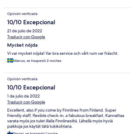
Opinión verificada
10/10 Excepcional
21 de julio de 2022
Traducir con Google
Mycket nöjda
Vi var mycket nöjda! Var bra service och vårt rum var fräscht.
Marcus, se hospedó 2 noches
Opinión verificada
10/10 Excepcional
1 de julio de 2022
Traducir con Google
Excellent, also if you come by Finnlines from Finland. Super
friendly staff, flexible check-in, a fabulous breakfast. Kannattaa
varata myös jos tulet illalla Finnlinesiltä. Lähellä myös hyviä
paikkoja jos käytät tätä tukikohtana.
Tapani, se hospedó 1 noche