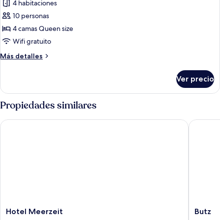
de
4 habitaciones
Condo
10 personas
familiar,
4 camas Queen size
4
Wifi gratuito
habitaciones,
Más
Más detalles
vista
detalles
al
sobre
Ver precio
jardín
Condo
familiar,
4
Propiedades similares
habitaciones,
vista
Hotel Meerzeit
Butz
al
jardín
Hotel
Butz
Hotel Meerzeit
Butz
Meerzeit
Scharbe