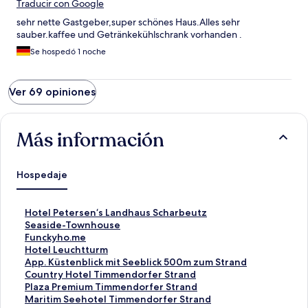
Traducir con Google
sehr nette Gastgeber,super schönes Haus.Alles sehr
sauber.kaffee und Getränkekühlschrank vorhanden .
Se hospedó 1 noche
Ver 69 opiniones
Más información
Hospedaje
E
Hotel Petersen‘s Landhaus Scharbeutz
n
E
Seaside-Townhouse
l
n
E
Funckyho.me
a
l
n
E
Hotel Leuchtturm
c
a
l
n
E
App. Küstenblick mit Seeblick 500m zum Strand
e
c
a
l
n
E
Country Hotel Timmendorfer Strand
p
e
c
a
l
n
E
Plaza Premium Timmendorfer Strand
a
p
e
c
a
l
n
E
Maritim Seehotel Timmendorfer Strand