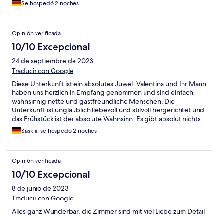
Se hospedó 2 noches
Opinión verificada
10/10 Excepcional
24 de septiembre de 2023
Traducir con Google
Diese Unterkunft ist ein absolutes Juwel. Valentina und Ihr Mann
haben uns herzlich in Empfang genommen und sind einfach
wahnsinnig nette und gastfreundliche Menschen. Die
Unterkunft ist unglaublich liebevoll und stilvoll hergerichtet und
das Frühstück ist der absolute Wahnsinn. Es gibt absolut nichts
zu beanstanden. Wir kommen auf jeden Fall wieder.
Saskia, se hospedó 2 noches
Opinión verificada
10/10 Excepcional
8 de junio de 2023
Traducir con Google
Alles ganz Wunderbar, die Zimmer sind mit viel Liebe zum Detail