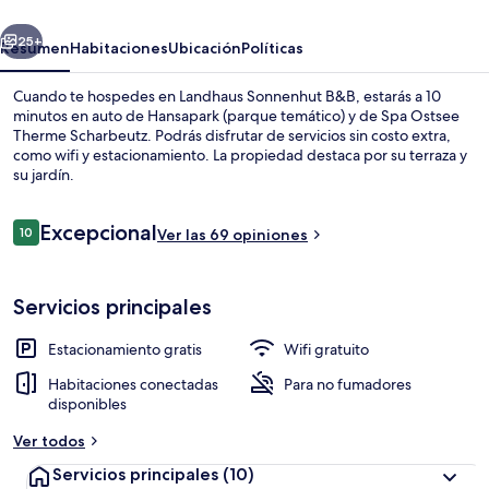
erior
Siguiente
25+
Resumen
Habitaciones
Ubicación
Políticas
Cuando te hospedes en Landhaus Sonnenhut B&B, estarás a 10
minutos en auto de Hansapark (parque temático) y de Spa Ostsee
Therme Scharbeutz. Podrás disfrutar de servicios sin costo extra,
como wifi y estacionamiento. La propiedad destaca por su terraza y
su jardín.
Opiniones
Excepcional
10
Ver las 69 opiniones
10 de 10,
Lobby
Servicios principales
Estacionamiento gratis
Wifi gratuito
Habitaciones conectadas
Para no fumadores
disponibles
Ver todos
Servicios principales
(10)