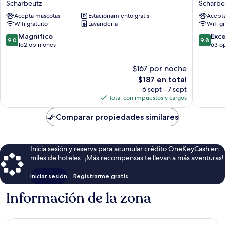
Scharbeutz
Scharbe
Scharbeutz
Acepta mascotas
Estacionamiento gratis
Acept
Wifi gratuito
Lavandería
Wifi g
9.0
9.8
Magnífico
Exc
9.0
9.8
de
de
152 opiniones
63 o
10,
10,
Magnífico,
Excepcio
$167 por noche
152
63
El
$187 en total
opiniones
opinion
precio
6 sept - 7 sept
actual
Total con impuestos y cargos
es
de
Comparar propiedades similares
$187
Inicia sesión y reserva para acumular crédito OneKeyCash en
miles de hoteles. ¡Más recompensas te llevan a más aventuras!
Iniciar sesión
Registrarme gratis
Información de la zona