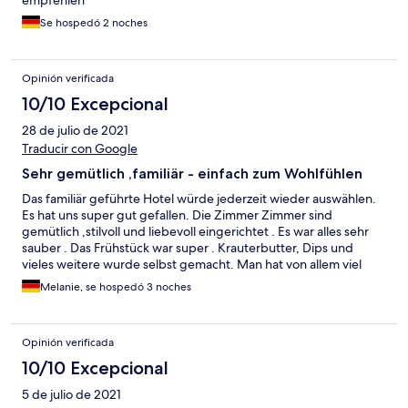
empfehlen
Se hospedó 2 noches
Opinión verificada
10/10 Excepcional
28 de julio de 2021
Traducir con Google
Sehr gemütlich ,familiär - einfach zum Wohlfühlen
Das familiär geführte Hotel würde jederzeit wieder auswählen.
Es hat uns super gut gefallen. Die Zimmer Zimmer sind
gemütlich ,stilvoll und liebevoll eingerichtet . Es war alles sehr
sauber . Das Frühstück war super . Krauterbutter, Dips und
vieles weitere wurde selbst gemacht. Man hat von allem viel
Auswahl . In diesem Hotel steckt viel Liebe zum Detail und man
Melanie, se hospedó 3 noches
kann sich einfach nur wohlfühlen . Der Weg zum Strand ist mit
ca. 4 km auch nicht zu weit. Wir fanden es perfekt .
Opinión verificada
10/10 Excepcional
5 de julio de 2021