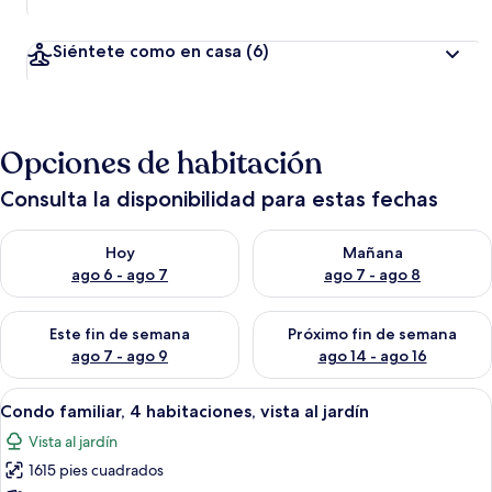
Siéntete como en casa
(6)
Opciones de habitación
Consulta la disponibilidad para estas fechas
Consulta la disponibilidad para hoy ago 6 - ago 7
Consulta la disponibilidad pa
Hoy
Mañana
ago 6 - ago 7
ago 7 - ago 8
Consulta la disponibilidad para este fin de semana ago 7 - ag
Consulta la disponibilidad par
Este fin de semana
Próximo fin de semana
ago 7 - ago 9
ago 14 - ago 16
Abrir
Un dormitorio con cama, dos mesitas d
8
Condo familiar, 4 habitaciones, vista al jardín
todas
Vista al jardín
las
1615 pies cuadrados
fotos