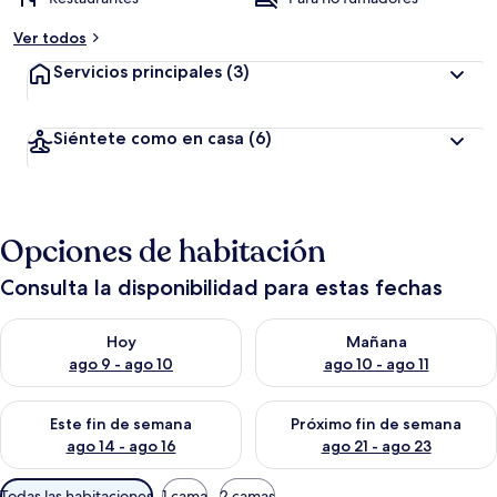
Ver todos
Servicios principales
(3)
Siéntete como en casa
(6)
Opciones de habitación
Consulta la disponibilidad para estas fechas
Consulta la disponibilidad para hoy ago 9 - ago 10
Consulta la disponibilidad par
Hoy
Mañana
ago 9 - ago 10
ago 10 - ago 11
Consulta la disponibilidad para este fin de semana ago 14 - ag
Consulta la disponibilidad pa
Este fin de semana
Próximo fin de semana
ago 14 - ago 16
ago 21 - ago 23
Filtros
Todas las habitaciones
1 cama
2 camas