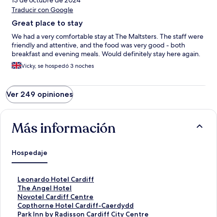
13 de octubre de 2024
Traducir con Google
Great place to stay
We had a very comfortable stay at The Maltsters. The staff were
friendly and attentive, and the food was very good - both
breakfast and evening meals. Would definitely stay here again.
Vicky, se hospedó 3 noches
Ver 249 opiniones
Más información
Hospedaje
E
Leonardo Hotel Cardiff
n
E
The Angel Hotel
l
n
E
Novotel Cardiff Centre
a
l
n
E
Copthorne Hotel Cardiff-Caerdydd
c
a
l
n
E
Park Inn by Radisson Cardiff City Centre