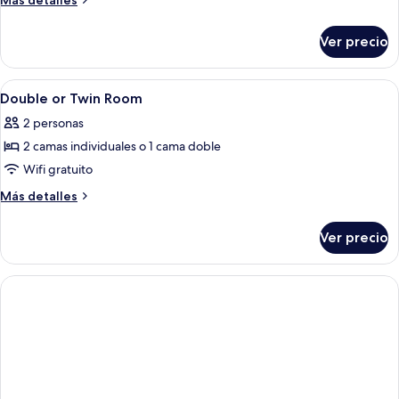
Más detalles
detalles
sobre
Ver precio
Habitación
familiar
Abrir
Habitación de hotel con dos camas, un e
5
Double or Twin Room
todas
2 personas
las
2 camas individuales o 1 cama doble
fotos
de
Wifi gratuito
Double
Más
Más detalles
or
detalles
sobre
Twin
Ver precio
Double
Room
or
Twin
Room