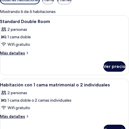
disponibles
para
Mostrando 6 de 6 habitaciones
las
Abrir
Una habitación de hotel con una cama 
6
Standard Double Room
habitaciones
todas
2 personas
las
1 cama doble
fotos
de
Wifi gratuito
Standard
Más
Más detalles
Double
detalles
sobre
Room
Ver precio
Standard
Double
Room
Abrir
Habitación de hotel con dos camas, un 
5
Habitación con 1 cama matrimonial o 2 individuales
todas
2 personas
las
1 cama doble o 2 camas individuales
fotos
de
Wifi gratuito
Habitación
Más
Más detalles
con
detalles
sobre
1