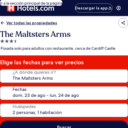
Ir a la sección principal de la página
Descargar la app
Ver todas las propiedades
The Maltsters Arms
Propiedad
de
Posada solo para adultos con restaurante, cerca de Cardiff Castle
3.5
estrellas
Elige las fechas para ver precios
¿A dónde quieres ir?
Fechas
Huéspedes
Buscar