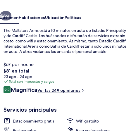
Arms
erior
Siguiente
23+
Resumen
Habitaciones
Ubicación
Políticas
The Maltsters Arms está a 10 minutos en auto de Estadio Principality
y de Cardiff Castle. Los huéspedes disfrutarán de servicios extra sin
costo, como wifi y estacionamiento. Asimismo, tanto Estadio Cardiff
International Arena como Bahía de Cardiff están a solo unos minutos
en auto. A otros visitantes les encanta el personal amable.
$67 por noche
El
$81 en total
precio
23 ago - 24 ago
Camas Select Comfort, escritorio y esp
total
Total con impuestos y cargos
es
Opiniones
Magnífica
9.2
Ver las 249 opiniones
de
9.2 de 10,
$81
Servicios principales
Estacionamiento gratis
Wifi gratuito
Restaurantes
Para no fumadores