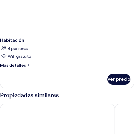
Habitación
4 personas
Wifi gratuito
Más
Más detalles
detalles
sobre
Ver precio
Habitación
Propiedades similares
The Coach & Horses Hotel
The Ange