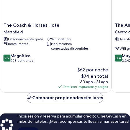
The
The
The Coach & Horses Hotel
The An
Coach
Angel
Marshfield
Centro d
&
Hotel
Estacionamiento gratis
Wifi gratuito
Acept
Horses
Centro
Restaurantes
Habitaciones
Hotel
de
conectadas disponibles
Wifi g
Marshfield
la
9.2
8.4
Magnífico
ciudad
Muy
9.2
8.4
de
de
258 opiniones
de
3,34
10,
10,
Cardiff
$62 por noche
Magnífico,
Muy
El
$74 en total
258
bueno,
precio
opiniones
3,347
30 ago - 31 ago
actual
opinion
Total con impuestos y cargos
es
de
Comparar propiedades similares
$74
Inicia sesión y reserva para acumular crédito OneKeyCash en
miles de hoteles. ¡Más recompensas te llevan a más aventuras!