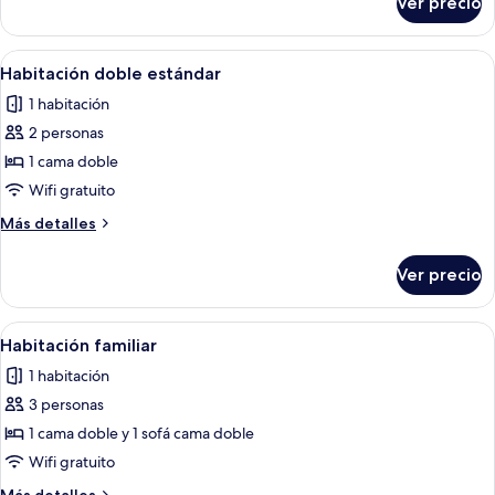
Ver precio
Habitación
cama
con
matrimonial
1
Abrir
Una habitación de hotel con cama, telev
6
o
cama
Habitación doble estándar
todas
matrimonial
2
1 habitación
o
las
individuales
2
2 personas
fotos
individuales
de
1 cama doble
Habitación
Wifi gratuito
doble
Más
Más detalles
estándar
detalles
sobre
Ver precio
Habitación
doble
estándar
Abrir
Una habitación de hotel con cama, mes
5
Habitación familiar
todas
1 habitación
las
3 personas
fotos
de
1 cama doble y 1 sofá cama doble
Habitación
Wifi gratuito
familiar
Más