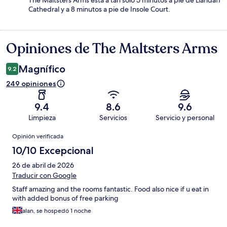
The Maltsters Arms está a tan solo 5 minutos a pie de Llandaff
Cathedral y a 8 minutos a pie de Insole Court.
Opiniones de The Maltsters Arms
Opiniones
Magnífico
9.2
249 opiniones
9.4
8.6
9.6
Limpieza
Servicios
Servicio y personal
Opiniones
Opinión verificada
10/10 Excepcional
26 de abril de 2026
Traducir con Google
Staff amazing and the rooms fantastic. Food also nice if u eat in
with added bonus of free parking
alan, se hospedó 1 noche