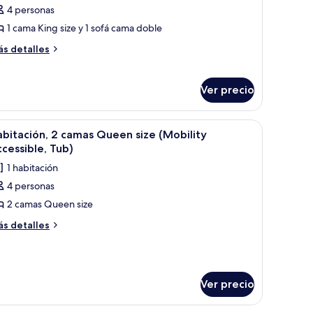
ccessible,
4 personas
ondo,
sort
ub)
obility
1 cama King size y 1 sofá cama doble
cessible,
abitación
ás
s detalles
b)
Mobility
talles
bre
ccessible,
ndo,
Ver precio
ll-
bitación
hower)
obility
escritorio, una silla, un ventilador de techo y un ventanal grande con cortin
brir
Habitación de hotel con dos camas, un escritor
9
bitación, 2 camas Queen size (Mobility
cessible,
odas
cessible, Tub)
ll-
s
1 habitación
otos
ower)
4 personas
e
2 camas Queen size
abitación,
ás
s detalles
talles
amas
bre
ueen
bitación,
ize
Ver precio
Mobility
mas
ueen
ccessible,
ze