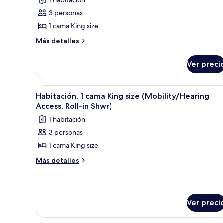
Habitación,
3 personas
1
1 cama King size
cama
Más
Más detalles
King
detalles
size,
sobre
Ver preci
balcón,
Habitación,
1
vista
cama
a
Abrir
Un baño moderno con tocador d
6
King
Habitación, 1 cama King size (Mobility/Hearing
la
todas
size,
Access, Roll-in Shwr)
alberca
balcón,
las
1 habitación
vista
(Mobility
fotos
a
3 personas
Accessible,
de
la
Tub)
1 cama King size
Habitación,
alberca
(Mobility
1
Más
Más detalles
Accessible,
detalles
cama
Tub)
sobre
King
Habitación,
size
1
Ver preci
(Mobility/Hearing
cama
King
Access,
size