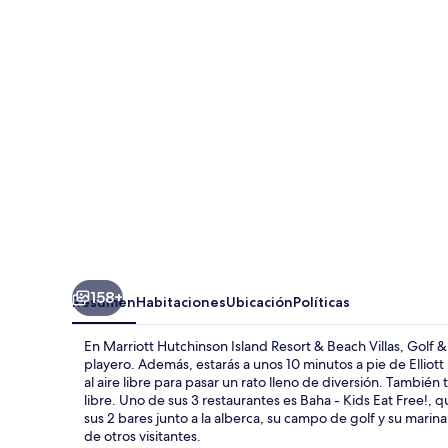
Island
Resort
&
Beach
Villas,
Golf
&
Marina
158+
Resumen
Habitaciones
Ubicación
Políticas
En Marriott Hutchinson Island Resort & Beach Villas, Golf 
playero. Además, estarás a unos 10 minutos a pie de Ellio
al aire libre para pasar un rato lleno de diversión. También t
libre. Uno de sus 3 restaurantes es Baha - Kids Eat Free!, 
sus 2 bares junto a la alberca, su campo de golf y su marin
de otros visitantes.