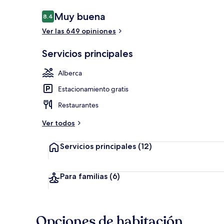
Opiniones
Muy buena
8.4
8.4 de 10,
Ver las 649 opiniones
Vista desde l
Servicios principales
Alberca
Estacionamiento gratis
Restaurantes
Ver todos
Servicios principales
(12)
Para familias
(6)
Opciones de habitación