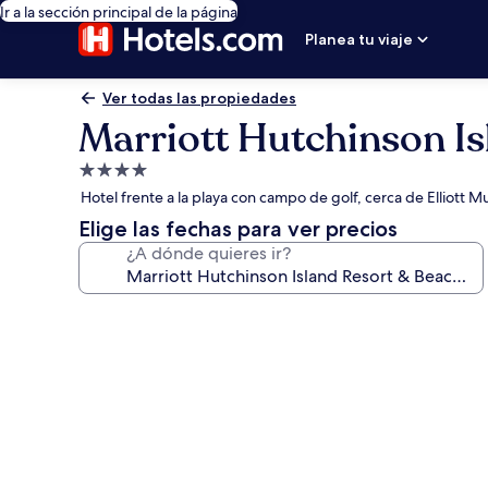
Ir a la sección principal de la página
Planea tu viaje
Ver todas las propiedades
Marriott Hutchinson Is
Propiedad
de
Hotel frente a la playa con campo de golf, cerca de Elliott 
4.0
Elige las fechas para ver precios
estrellas
¿A dónde quieres ir?
Galería
de
fotos
de
Marriott
Hutchinson