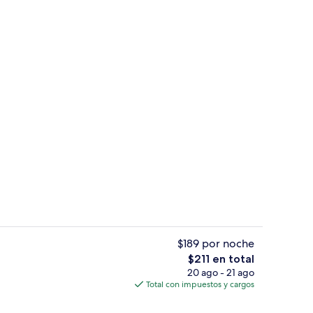
y playa de arena blanca
Lobby
$189 por noche
El
$211 en total
precio
20 ago - 21 ago
3 albercas al aire libre, sombrillas en 
total
Total con impuestos y cargos
es
de