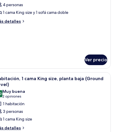
lcón,
4 personas
otos
sta
e
1 cama King size y 1 sofá cama doble
ite,
éano
ás
s detalles
cean
talles
ew)
bre
abitación,
ite,
lanta
aja
bitación,
anta
ja
Ver precio
escritorio, una silla, un ventilador de techo y un ventanal grande con cortin
brir
Una habitación de hotel moderna con una cama
7
bitación, 1 cama King size, planta baja (Ground
odas
vel)
s
Muy buena
0
otos
8.0 de 10
(2
2 opiniones
e
opiniones)
1 habitación
abitación,
3 personas
1 cama King size
ama
ás
s detalles
ing