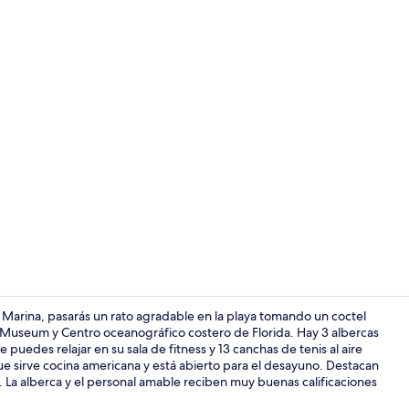
En la playa 
& Marina, pasarás un rato agradable en la playa tomando un coctel
tt Museum y Centro oceanográfico costero de Florida. Hay 3 albercas
e puedes relajar en su sala de fitness y 13 canchas de tenis al aire
Exterior
que sirve cocina americana y está abierto para el desayuno. Destacan
a. La alberca y el personal amable reciben muy buenas calificaciones