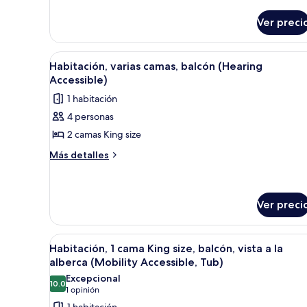
baja
camas,
Ver preci
planta
baja
Abrir
Habitación de hotel con dos cam
7
Habitación, varias camas, balcón (Hearing
todas
Accessible)
las
1 habitación
fotos
4 personas
de
2 camas King size
Habitación,
varias
Más
Más detalles
detalles
camas,
sobre
balcón
Habitación,
(Hearing
varias
Ver preci
Accessible)
camas,
balcón
Abrir
Una habitación de hotel moder
(Hearing
8
Habitación, 1 cama King size, balcón, vista a la
Accessible)
todas
alberca (Mobility Accessible, Tub)
las
Excepcional
10.0
fotos
10.0 de 10
(1
1 opinión
de
opinión)
1 habitación