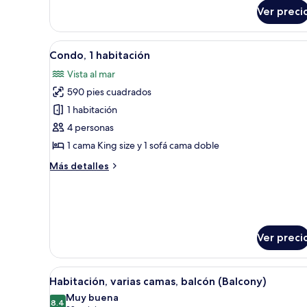
sobre
parcial
Ver preci
Suite
al
estudio,
océano
2
Abrir
Una habitación de hotel modern
7
camas
Condo, 1 habitación
todas
Queen
Vista al mar
size,
las
vista
590 pies cuadrados
fotos
parcial
de
1 habitación
al
Condo,
océano
4 personas
1
1 cama King size y 1 sofá cama doble
habitación
Más
Más detalles
detalles
sobre
Condo,
1
habitación
Ver preci
Abrir
Habitación de hotel con dos cam
10
Habitación, varias camas, balcón (Balcony)
todas
Muy buena
las
8.4
8.4 de 10