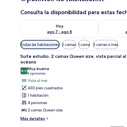
Consulta la disponibilidad para estas fec
Consulta la disponibilidad para hoy ago 7 - ago 8
Consulta la d
Hoy
ago 7 - ago 8
Filtros
Todas las habitaciones
2 camas
1 cama
3 camas o más
disponibles
Abrir
Habitación de hotel con dos cama
para
5
Suite estudio, 2 camas Queen size, vista parcial al
todas
las
océano
las
habitaciones
Muy buena
8.0
fotos
8.0 de 10
(8
8 opiniones
de
opiniones)
Vista al mar
Suite
430 pies cuadrados
estudio,
1 habitación
2
4 personas
camas
2 camas Queen size
Queen
size,
Más
Más detalles
detalles
vista