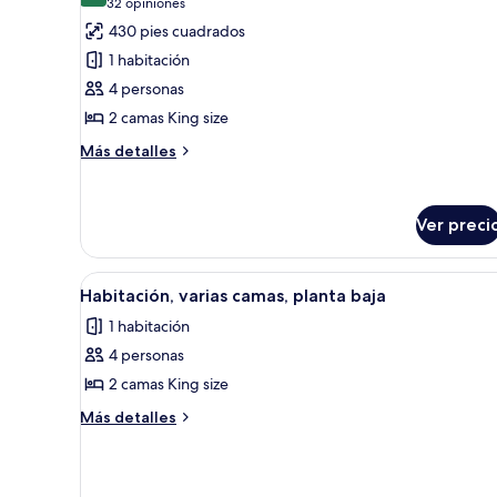
(32
32 opiniones
fotos
opiniones)
430 pies cuadrados
de
1 habitación
Habitación,
4 personas
varias
2 camas King size
camas,
balcón
Más
Más detalles
detalles
(Balcony)
sobre
Habitación,
Ver preci
varias
camas,
balcón
Abrir
Habitación de hotel con dos ca
(Balcony)
7
Habitación, varias camas, planta baja
todas
1 habitación
las
4 personas
fotos
de
2 camas King size
Habitación,
Más
Más detalles
varias
detalles
sobre
camas,
Habitación,
planta
varias