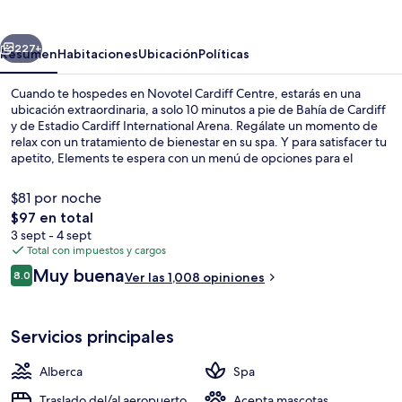
Centre
erior
Siguiente
227+
Resumen
Habitaciones
Ubicación
Políticas
Cuando te hospedes en Novotel Cardiff Centre, estarás en una
ubicación extraordinaria, a solo 10 minutos a pie de Bahía de Cardiff
y de Estadio Cardiff International Arena. Regálate un momento de
relax con un tratamiento de bienestar en su spa. Y para satisfacer tu
apetito, Elements te espera con un menú de opciones para el
desayuno, la comida y la cena. La propiedad destaca por su alberca
techada, su bar o lounge y su gimnasio. Otros visitantes hablan
$81 por noche
maravillas de las amenidades y características como la alberca y el
El
$97 en total
personal amable.
precio
3 sept - 4 sept
Exterior
total
Total con impuestos y cargos
es
Opiniones
Muy buena
8.0
Ver las 1,008 opiniones
de
8.0 de 10,
$97
Servicios principales
Alberca
Spa
Traslado del/al aeropuerto
Acepta mascotas