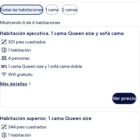
Filtros
Todas las habitaciones
1 cama
2 camas
disponibles
para
Mostrando 6 de 6 habitaciones
las
Abrir
Habitación de hotel con cama, escritorio
11
Habitación ejecutiva, 1 cama Queen size y sofá cama
habitaciones
todas
301 pies cuadrados
las
1 habitación
fotos
de
4 personas
Habitación
1 cama Queen size y 1 sofá cama doble
ejecutiva,
Wifi gratuito
1
Más
Más detalles
cama
detalles
Queen
sobre
Ver precio
Habitación
size
ejecutiva,
y
1
Abrir
Una habitación de hotel con una cama 
sofá
16
cama
Habitación superior, 1 cama Queen size
todas
cama
Queen
344 pies cuadrados
size
las
y
1 habitación
fotos
sofá