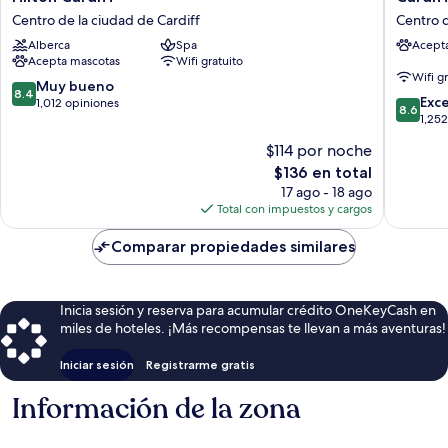
Cardiff
Marriott
Centro de la ciudad de Cardiff
Centro d
Centro
Hotel
Alberca
Spa
Acept
de
Centro
Acepta mascotas
Wifi gratuito
la
de
Wifi g
ciudad
la
8.4
Muy bueno
8.4
8.6
de
ciudad
Exc
de
1,012 opiniones
8.6
de
Cardiff
de
1,25
10,
10,
Cardiff
Muy
$114 por noche
Excelent
bueno,
El
$136 en total
1,252
1,012
precio
opinion
17 ago - 18 ago
opiniones
actual
Total con impuestos y cargos
es
de
Comparar propiedades similares
$136
Inicia sesión y reserva para acumular crédito OneKeyCash en
miles de hoteles. ¡Más recompensas te llevan a más aventuras!
Iniciar sesión
Registrarme gratis
Información de la zona