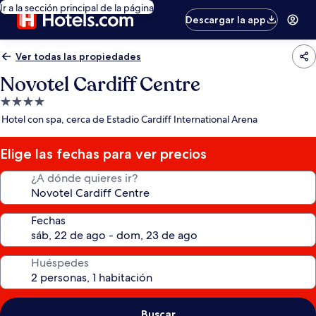
Ir a la sección principal de la página
Descargar la app
Ver todas las propiedades
Novotel Cardiff Centre
Propiedad
de
Hotel con spa, cerca de Estadio Cardiff International Arena
4.0
estrellas
Elige las fechas para ver precios
¿A dónde quieres ir?
Fechas
Huéspedes
Buscar