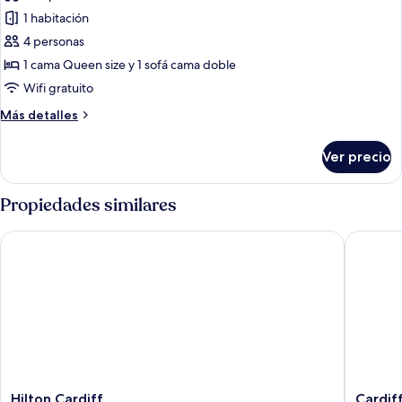
las
balcón
cama,
1 habitación
fotos
balcón
de
4 personas
Habitación
1 cama Queen size y 1 sofá cama doble
estándar,
Wifi gratuito
1
Más
Más detalles
cama
detalles
Queen
sobre
Ver precio
Habitación
size
estándar,
y
1
Propiedades similares
sofá
cama
cama
Queen
Hilton Cardiff
Cardiff 
size
y
sofá
cama
Hilton
Cardiff
Hilton Cardiff
Cardif