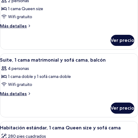
2 personas
size
las
sofá
y
1 cama Queen size
fotos
cama,
sofá
de
Wifi gratuito
cama,
balcón
Suite
balcón
Más
Más detalles
junior,
detalles
sobre
1
Ver precio
Suite
cama
junior,
Queen
1
Abrir
Un balcón con una mesa dispuesta con 
16
size,
cama
Suite, 1 cama matrimonial y sofá cama, balcón
todas
Queen
balcón
4 personas
size,
las
balcón
1 cama doble y 1 sofá cama doble
fotos
de
Wifi gratuito
Suite,
Más
Más detalles
1
detalles
sobre
cama
Ver precio
Suite,
matrimonial
1
y
cama
Abrir
Habitación de hotel con cama, escritorio
11
sofá
matrimonial
Habitación estándar, 1 cama Queen size y sofá cama
todas
y
cama,
280 pies cuadrados
sofá