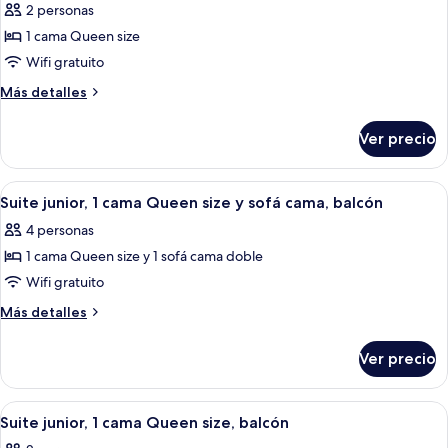
de
2 personas
cama
Habitación
1 cama Queen size
superior,
Wifi gratuito
1
Más
Más detalles
cama
detalles
Queen
sobre
Ver precio
Habitación
size
superior,
1
Abrir
Una habitación moderna con una cama,
14
cama
Suite junior, 1 cama Queen size y sofá cama, balcón
todas
Queen
4 personas
size
las
1 cama Queen size y 1 sofá cama doble
fotos
de
Wifi gratuito
Suite
Más
Más detalles
junior,
detalles
sobre
1
Ver precio
Suite
cama
junior,
Queen
1
Abrir
Un hotel moderno con techo plano, un le
12
size
cama
Suite junior, 1 cama Queen size, balcón
todas
Queen
y