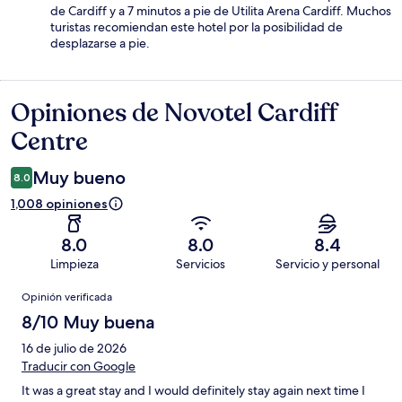
de Cardiff y a 7 minutos a pie de Utilita Arena Cardiff. Muchos
turistas recomiendan este hotel por la posibilidad de
desplazarse a pie.
Opiniones de Novotel Cardiff
Opiniones
Centre
Muy bueno
8.0
1,008 opiniones
8.0
8.0
8.4
Limpieza
Servicios
Servicio y personal
Opiniones
Opinión verificada
8/10 Muy buena
16 de julio de 2026
Traducir con Google
It was a great stay and I would definitely stay again next time I