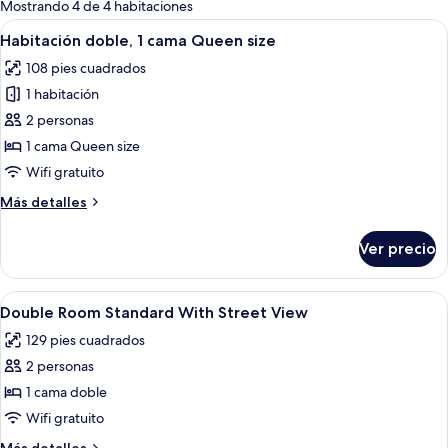
para
Mostrando 4 de 4 habitaciones
las
Abrir
Habitación de hotel con dos camas, u
6
Habitación doble, 1 cama Queen size
habitaciones
todas
108 pies cuadrados
las
1 habitación
fotos
de
2 personas
Habitación
1 cama Queen size
doble,
Wifi gratuito
1
Más
Más detalles
cama
detalles
Queen
sobre
Ver precio
Habitación
size
doble,
1
Abrir
Ropa de cama de alta calidad, cortinas 
6
cama
Double Room Standard With Street View
todas
Queen
129 pies cuadrados
size
las
2 personas
fotos
de
1 cama doble
Double
Wifi gratuito
Room
Más