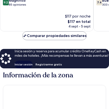
9.2
7.4
Magnífico
Bue
9.2
7.4
de
de
85 opiniones
303 
10,
10,
Magnífico,
Bueno,
$117 por noche
85
303
El
$117 en total
opiniones
opinion
precio
4 sept - 5 sept
actual
es
Comparar propiedades similares
de
$117
Inicia sesión y reserva para acumular crédito OneKeyCash en
miles de hoteles. ¡Más recompensas te llevan a más aventuras!
Iniciar sesión
Registrarme gratis
Información de la zona