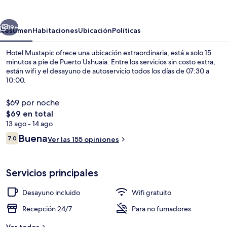
erior
Siguiente
19+
Resumen
Habitaciones
Ubicación
Políticas
Hotel Mustapic ofrece una ubicación extraordinaria, está a solo 15
minutos a pie de Puerto Ushuaia. Entre los servicios sin costo extra,
están wifi y el desayuno de autoservicio todos los días de 07:30 a
10:00.
$69 por noche
El
$69 en total
precio
13 ago - 14 ago
total
Opiniones
Buena
Restaurante
7.0
Ver las 155 opiniones
es
7.0 de 10,
de
$69
Servicios principales
Desayuno incluido
Wifi gratuito
Recepción 24/7
Para no fumadores