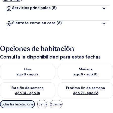
Ver todos
Servicios principales
(5)
Siéntete como en casa
(6)
Opciones de habitación
Consulta la disponibilidad para estas fechas
Consulta la disponibilidad para hoy ago 8 - ago 9
Consulta la disponibilidad pa
Hoy
Mañana
ago 8 - ago 9
ago 9 - ago 10
Consulta la disponibilidad para este fin de semana ago 14 - ag
Consulta la disponibilidad pa
Este fin de semana
Próximo fin de semana
ago 14 - ago 16
ago 21 - ago 23
Filtros
Todas las habitaciones
1 cama
2 camas
disponibles