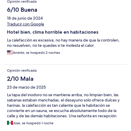
Opinión verificada
6/10 Buena
18 de junio de 2024
Traducir con Google
Hotel bien, clima horrible en habitaciones
La calefacción es excesiva, no hay manera de que la controlen,
no resuelven, no te quedes si te molesta el calor
Andrés, se hospedó 2 noches
Opinión verificada
2/10 Mala
23 de marzo de 2025
La tapa del inodoro no se mantiene arriba, no limpian bien, las
sabanas estaban manchadas, el desayuno solo ofrece dulces y
harinas, la calefacción es tan caliente que la habitación se
convierte en un sauna, se escucha absolutamente todo de la
calle y de las demás habitaciones. Una señorita en recepción
que nos trató como ladrones, terrible toda la experiencia. Lo
Jose, se hospedó 1 noche
único bueno de todo fue el trato de Salvador que nos recibió el