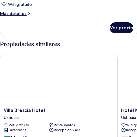
Habitación
Wifi gratuito
triple
Más
Más detalles
estándar
detalles
sobre
Ver precio
Habitación
triple
estándar
Propiedades similares
Villa Brescia Hotel
Hotel M
Villa
Hotel
Villa Brescia Hotel
Hotel
Brescia
Monaco
Ushuaia
Ushuaia
Hotel
Ushuaia
Wifi gratuito
Restaurantes
Wifi g
Ushuaia
Lavandería
Recepción 24/7
Recep