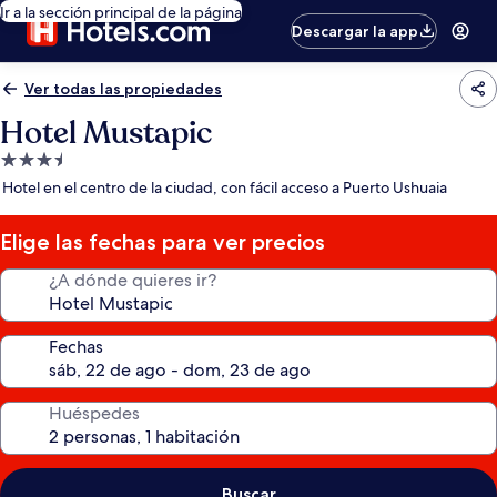
Ir a la sección principal de la página
Descargar la app
Ver todas las propiedades
Hotel Mustapic
Propiedad
de
Hotel en el centro de la ciudad, con fácil acceso a Puerto Ushuaia
3.5
estrellas
Elige las fechas para ver precios
¿A dónde quieres ir?
Fechas
Huéspedes
Buscar