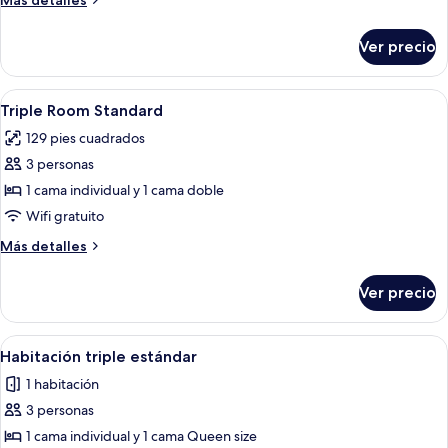
Más detalles
Standard
detalles
With
sobre
Ver precio
Double
Street
Room
View
Standard
Abrir
Ropa de cama de alta calidad, cortinas 
2
With
Triple Room Standard
todas
Street
129 pies cuadrados
View
las
3 personas
fotos
de
1 cama individual y 1 cama doble
Triple
Wifi gratuito
Room
Más
Más detalles
Standard
detalles
sobre
Ver precio
Triple
Room
Standard
Abrir
Habitación de hotel con dos camas, c
5
Habitación triple estándar
todas
1 habitación
las
3 personas
fotos
de
1 cama individual y 1 cama Queen size