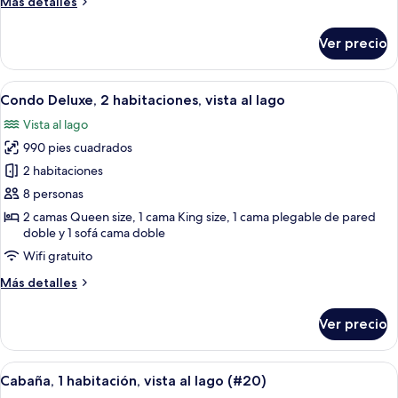
Más
Más detalles
al
detalles
lago
sobre
Ver precio
Condo
Deluxe,
2
Abrir
Un salón con sofá, una mesa de centro
24
habitaciones,
Condo Deluxe, 2 habitaciones, vista al lago
todas
vista
Vista al lago
al
las
lago
990 pies cuadrados
fotos
de
2 habitaciones
Condo
8 personas
Deluxe,
2 camas Queen size, 1 cama King size, 1 cama plegable de pared
2
doble y 1 sofá cama doble
habitaciones,
Wifi gratuito
vista
Más
Más detalles
al
detalles
lago
sobre
Ver precio
Condo
Deluxe,
2
Abrir
Un dormitorio con paneles de madera,
6
habitaciones,
Cabaña, 1 habitación, vista al lago (#20)
todas
vista