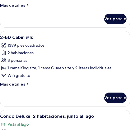
#15
Más
Más detalles
detalles
sobre
Ver precio
2-
BD
Cabin
Abrir
Un dormitorio rústico con cabecero d
7
#15
2-BD Cabin #16
todas
1399 pies cuadrados
las
2 habitaciones
fotos
de
8 personas
2-
1 cama King size, 1 cama Queen size y 2 literas individuales
BD
Wifi gratuito
Cabin
Más
Más detalles
#16
detalles
sobre
Ver precio
2-
BD
Cabin
Abrir
Una sala de estar con sofá de cuero, si
23
#16
Condo Deluxe, 2 habitaciones, junto al lago
todas
Vista al lago
las