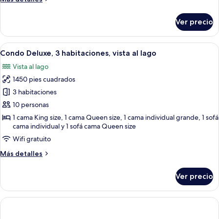
junto
detalles
al
sobre
Ver precio
lago
Condo
Deluxe,
2
Abrir
Una sala de estar moderna con chimen
27
habitaciones,
Condo Deluxe, 3 habitaciones, vista al lago
todas
junto
Vista al lago
al
las
lago
1450 pies cuadrados
fotos
de
3 habitaciones
Condo
10 personas
Deluxe,
1 cama King size, 1 cama Queen size, 1 cama individual grande, 1 sofá
3
cama individual y 1 sofá cama Queen size
habitaciones,
Wifi gratuito
vista
Más
Más detalles
al
detalles
lago
sobre
Ver precio
Condo
Deluxe,
3
habitaciones,
vista