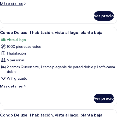
vista
Más
Más detalles
al
detalles
lago,
sobre
Ver precio
Condo
planta
Deluxe,
baja
1
Abrir
Una sala de estar con chimenea, televi
11
habitación,
Condo Deluxe, 1 habitación, vista al lago, planta baja
todas
vista
Vista al lago
al
las
lago,
1000 pies cuadrados
fotos
planta
de
1 habitación
baja
Condo
6 personas
Deluxe,
2 camas Queen size, 1 cama plegable de pared doble y 1 sofá cama
1
doble
habitación,
Wifi gratuito
vista
Más
Más detalles
al
detalles
lago,
sobre
Ver precio
Condo
planta
Deluxe,
baja
1
Abrir
Una sala de estar con chimenea, ventil
12
habitación,
Condo Deluxe, 1 habitación, vista al lago, planta baja