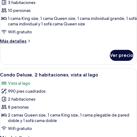
de
3 habitaciones
Condo
10 personas
Deluxe,
1 cama King size, 1 cama Queen size, 1 cama individual grande, 1 sofá
3
cama individual y 1 sofá cama Queen size
habitaciones,
Wifi gratuito
vista
Más
Más detalles
al
detalles
lago
sobre
Ver precio
Condo
Deluxe,
3
Abrir
Una sala de estar con chimenea, sofás
25
habitaciones,
Condo Deluxe, 2 habitaciones, vista al lago
todas
vista
Vista al lago
al
las
lago
990 pies cuadrados
fotos
de
2 habitaciones
Condo
8 personas
Deluxe,
2 camas Queen size, 1 cama King size, 1 cama plegable de pared
2
doble y 1 sofá cama doble
habitaciones,
Wifi gratuito
vista