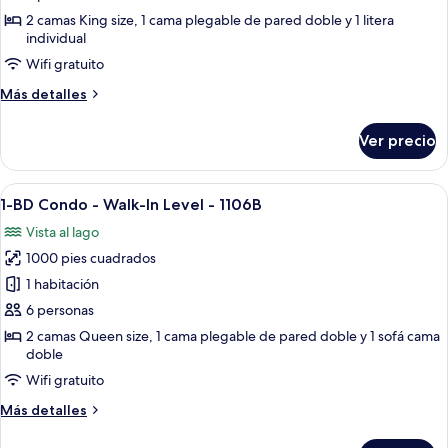
Deluxe,
2 camas King size, 1 cama plegable de pared doble y 1 litera
1
individual
habitación,
Wifi gratuito
vista
Más
Más detalles
al
detalles
lago,
sobre
Ver precio
Condo
planta
Deluxe,
baja
1
Abrir
Un dormitorio con dos camas, ventila
11
habitación,
1-BD Condo - Walk-In Level - 1106B
todas
vista
Vista al lago
al
las
lago,
1000 pies cuadrados
fotos
planta
de
1 habitación
baja
1-
6 personas
BD
2 camas Queen size, 1 cama plegable de pared doble y 1 sofá cama
Condo
doble
-
Wifi gratuito
Walk-
Más
Más detalles
In
detalles
Level
sobre