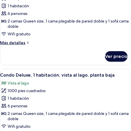
planta
de
1 habitación
baja
Condo
6 personas
Deluxe,
2 camas Queen size, 1 cama plegable de pared doble y 1 sofá cama
1
doble
habitación,
Wifi gratuito
vista
Más
Más detalles
al
detalles
lago,
sobre
Ver precio
Condo
planta
Deluxe,
baja
1
Abrir
Un dormitorio con dos camas, un vent
14
habitación,
Condo Deluxe, 1 habitación, vista al lago, planta baja
todas
vista
Vista al lago
al
las
lago,
1000 pies cuadrados
fotos
planta
de
1 habitación
baja
Condo
6 personas
Deluxe,
2 camas Queen size, 1 cama plegable de pared doble y 1 sofá cama
1
doble
habitación,
Wifi gratuito