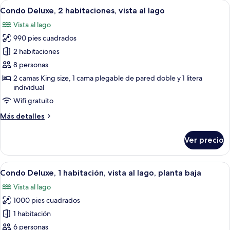
Abrir
Una sala de estar con chimenea, ventil
25
habitaciones,
Condo Deluxe, 2 habitaciones, vista al lago
todas
vista
Vista al lago
al
las
lago
990 pies cuadrados
fotos
de
2 habitaciones
Condo
8 personas
Deluxe,
2 camas King size, 1 cama plegable de pared doble y 1 litera
2
individual
habitaciones,
Wifi gratuito
vista
Más
Más detalles
al
detalles
lago
sobre
Ver precio
Condo
Deluxe,
2
Abrir
Una sala de estar con chimenea, ventil
16
habitaciones,
Condo Deluxe, 1 habitación, vista al lago, planta baja
todas
vista
Vista al lago
al
las
lago
1000 pies cuadrados
fotos
de
1 habitación
Condo
6 personas