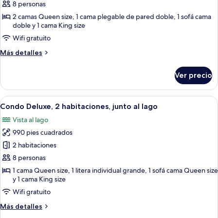
Condo
8 personas
Deluxe,
2 camas Queen size, 1 cama plegable de pared doble, 1 sofá cama
2
doble y 1 cama King size
habitaciones,
Wifi gratuito
vista
Más
Más detalles
al
detalles
lago
sobre
Ver precio
Condo
Deluxe,
2
Abrir
Una sala de estar moderna con chimene
21
habitaciones,
Condo Deluxe, 2 habitaciones, junto al lago
todas
vista
Vista al lago
al
las
lago
990 pies cuadrados
fotos
de
2 habitaciones
Condo
8 personas
Deluxe,
1 cama Queen size, 1 litera individual grande, 1 sofá cama Queen size
2
y 1 cama King size
habitaciones,
Wifi gratuito
junto
Más
Más detalles
al
detalles