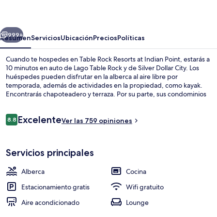
Resorts
at
erior
Siguiente
Indian
999+
Resumen
Servicios
Ubicación
Precios
Políticas
Point
Cuando te hospedes en Table Rock Resorts at Indian Point, estarás a
10 minutos en auto de Lago Table Rock y de Silver Dollar City. Los
huéspedes pueden disfrutar en la alberca al aire libre por
temporada, además de actividades en la propiedad, como kayak.
Encontrarás chapoteadero y terraza. Por su parte, sus condominios
tienen servicios y amenidades convenientes, como refrigerador y
microondas. El personal amable y la ubicación están muy bien
Opiniones
Excelente
calificados por otros visitantes.
8.8
Ver las 759 opiniones
8.8 de 10,
Alberca al aire libre por temporada y s
Servicios principales
Alberca
Cocina
Estacionamiento gratis
Wifi gratuito
Aire acondicionado
Lounge