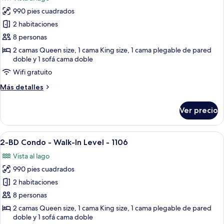
al
las
lago
990 pies cuadrados
fotos
de
2 habitaciones
2-
8 personas
BD
2 camas Queen size, 1 cama King size, 1 cama plegable de pared
Condo
doble y 1 sofá cama doble
-
Wifi gratuito
Walk-
Más
Más detalles
In
detalles
Level
sobre
Ver precio
2-
-
BD
1105
Condo
Abrir
Un dormitorio con cama de madera, ven
20
-
2-BD Condo - Walk-In Level - 1106
todas
Walk-
Vista al lago
In
las
Level
990 pies cuadrados
fotos
-
de
2 habitaciones
1105
2-
8 personas
BD
2 camas Queen size, 1 cama King size, 1 cama plegable de pared
Condo
doble y 1 sofá cama doble