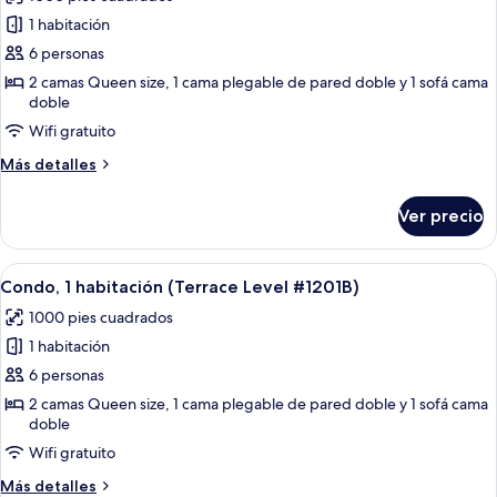
movilidad
las
reducida
1 habitación
fotos
(#1101)
de
6 personas
1-
2 camas Queen size, 1 cama plegable de pared doble y 1 sofá cama
doble
BD
Condo
Wifi gratuito
-
Más
Más detalles
Walk-
detalles
sobre
In
Ver precio
1-
Level
BD
-
Condo
Abrir
Un dormitorio con dos camas, ventilad
1105B
14
-
Condo, 1 habitación (Terrace Level #1201B)
todas
Walk-
1000 pies cuadrados
In
las
Level
1 habitación
fotos
-
de
6 personas
1105B
Condo,
2 camas Queen size, 1 cama plegable de pared doble y 1 sofá cama
doble
1
habitación
Wifi gratuito
(Terrace
Más
Más detalles