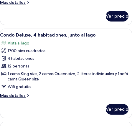
w/
Más
Más detalles
Loft
detalles
sobre
#25
Ver precio
3-
BD
Cabin
Abrir
Una sala de estar con chimenea, sofá d
27
w/
Condo Deluxe, 4 habitaciones, junto al lago
todas
Loft
Vista al lago
#25
las
1700 pies cuadrados
fotos
de
4 habitaciones
Condo
12 personas
Deluxe,
1 cama King size, 2 camas Queen size, 2 literas individuales y 1 sofá
4
cama Queen size
habitaciones,
Wifi gratuito
junto
Más
Más detalles
al
detalles
lago
sobre
Ver precio
Condo
Deluxe,
4
habitaciones,