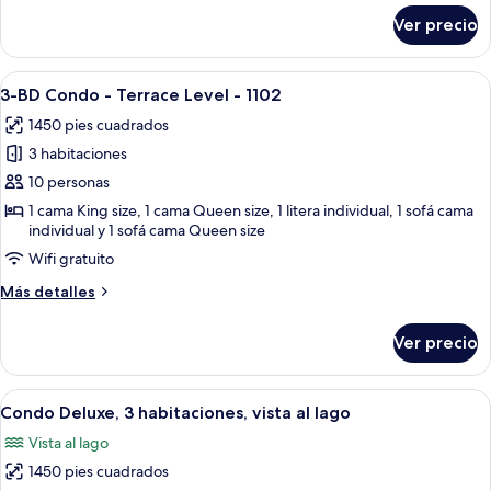
lago
sobre
Ver precio
Condo
Deluxe,
2
Abrir
Un dormitorio con cama, ventilador de
26
habitaciones,
3-BD Condo - Terrace Level - 1102
todas
junto
1450 pies cuadrados
al
las
lago
3 habitaciones
fotos
de
10 personas
3-
1 cama King size, 1 cama Queen size, 1 litera individual, 1 sofá cama
individual y 1 sofá cama Queen size
BD
Condo
Wifi gratuito
-
Más
Más detalles
Terrace
detalles
sobre
Level
Ver precio
3-
-
BD
1102
Condo
Abrir
Un dormitorio con una cama, dos mesit
26
-
Condo Deluxe, 3 habitaciones, vista al lago
todas
Terrace
Vista al lago
Level
las
-
1450 pies cuadrados
fotos
1102