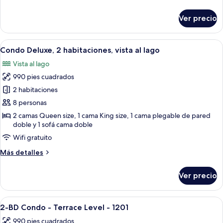
Level
detalles
sobre
#1201B)
Ver precio
Condo,
1
habitación
Abrir
Un balcón con una mesa redonda y cuatr
2
(Terrace
Condo Deluxe, 2 habitaciones, vista al lago
todas
Level
Vista al lago
#1201B)
las
990 pies cuadrados
fotos
de
2 habitaciones
Condo
8 personas
Deluxe,
2 camas Queen size, 1 cama King size, 1 cama plegable de pared
2
doble y 1 sofá cama doble
habitaciones,
Wifi gratuito
vista
Más
Más detalles
al
detalles
lago
sobre
Ver precio
Condo
Deluxe,
2
Abrir
Un dormitorio con una cama de madera,
23
habitaciones,
2-BD Condo - Terrace Level - 1201
todas
vista
990 pies cuadrados