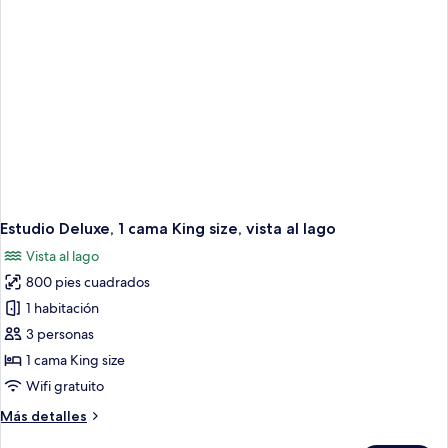
al
lago
Estudio Deluxe, 1 cama King size, vista al lago
Vista al lago
800 pies cuadrados
1 habitación
3 personas
1 cama King size
Wifi gratuito
Más
Más detalles
detalles