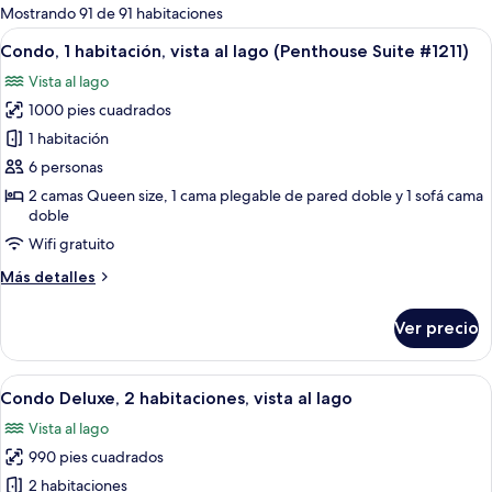
para
Mostrando 91 de 91 habitaciones
las
Abrir
Una sala de estar con chimenea de pie
12
Condo, 1 habitación, vista al lago (Penthouse Suite #1211)
habitaciones
todas
Vista al lago
las
1000 pies cuadrados
fotos
de
1 habitación
Condo,
6 personas
1
2 camas Queen size, 1 cama plegable de pared doble y 1 sofá cama
habitación,
doble
vista
Wifi gratuito
al
Más
Más detalles
lago
detalles
(Penthouse
sobre
Ver precio
Condo,
Suite
1
#1211)
habitación,
Abrir
Una sala de estar con chimenea de pie
22
vista
Condo Deluxe, 2 habitaciones, vista al lago
todas
al
Vista al lago
lago
las
(Penthouse
990 pies cuadrados
fotos
Suite
de
2 habitaciones