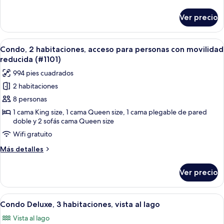
al
detalles
lago
sobre
Ver precio
Condo
Deluxe,
2
Abrir
Una cocina con encimeras de granito, la
2
habitaciones,
Condo, 2 habitaciones, acceso para personas con movilidad
todas
junto
reducida (#1101)
al
las
994 pies cuadrados
lago
fotos
2 habitaciones
de
8 personas
Condo,
2
1 cama King size, 1 cama Queen size, 1 cama plegable de pared
doble y 2 sofás cama Queen size
habitaciones,
Wifi gratuito
acceso
para
Más
Más detalles
personas
detalles
sobre
con
Ver precio
Condo,
movilidad
2
reducida
habitaciones,
Abrir
Un dormitorio con cama, ventilador de
23
acceso
(#1101)
Condo Deluxe, 3 habitaciones, vista al lago
todas
para
Vista al lago
personas
las