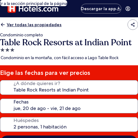
Ir a la sección principal de la página
Descargar la app
Ver todas las propiedades
Condominio completo
Table Rock Resorts at Indian Point
Propiedad
de
Condominio en la montaña, con fácil acceso a Lago Table Rock
3.0
estrellas
Elige las fechas para ver precios
¿A dónde quieres ir?
Fechas
Huéspedes