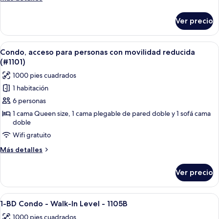
detalles
sobre
Ver precio
Condo
Deluxe,
4
Abrir
Una cocina con encimeras de granito, la
1
habitaciones,
Condo, acceso para personas con movilidad reducida
todas
vista
(#1101)
al
las
1000 pies cuadrados
lago
fotos
1 habitación
de
6 personas
Condo,
acceso
1 cama Queen size, 1 cama plegable de pared doble y 1 sofá cama
doble
para
Wifi gratuito
personas
con
Más
Más detalles
movilidad
detalles
sobre
reducida
Ver precio
Condo,
(#1101)
acceso
para
Abrir
Una sala de estar con dos sofás de cu
13
personas
1-BD Condo - Walk-In Level - 1105B
todas
con
1000 pies cuadrados