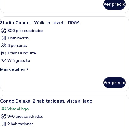
sobre
Ver precio
Estudio
Deluxe,
1
Abrir
Un dormitorio con una cama, un banco
8
cama
Studio Condo - Walk-In Level - 1105A
todas
King
800 pies cuadrados
size,
las
vista
1 habitación
fotos
al
de
3 personas
lago
Studio
1 cama King size
Condo
Wifi gratuito
-
Más
Más detalles
Walk-
detalles
In
sobre
Ver precio
Studio
Level
Condo
-
-
Abrir
Un dormitorio con dos camas, un vent
1105A
24
Walk-
Condo Deluxe, 2 habitaciones, vista al lago
todas
In
Vista al lago
Level
las
-
990 pies cuadrados
fotos
1105A
de
2 habitaciones