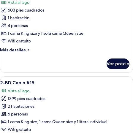
Vista al lago
al
las
lago
603 pies cuadrados
fotos
de
1 habitación
Cabaña,
4 personas
1
1 cama King size y 1 sofá cama Queen size
habitación,
Wifi gratuito
vista
Más
Más detalles
al
detalles
lago
sobre
Ver precio
(#20)
Cabaña,
1
habitación,
Abrir
Un dormitorio con una cama de madera
7
vista
2-BD Cabin #15
todas
al
Vista al lago
lago
las
(#20)
1399 pies cuadrados
fotos
de
2 habitaciones
2-
6 personas
BD
1 cama King size, 1 cama Queen size y 1 litera individual
Cabin
Wifi gratuito