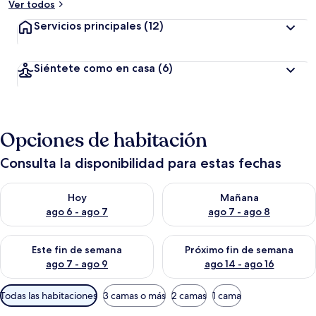
Ver todos
Servicios principales
(12)
Siéntete como en casa
(6)
Opciones de habitación
Consulta la disponibilidad para estas fechas
Consulta la disponibilidad para hoy ago 6 - ago 7
Consulta la disponibilidad pa
Hoy
Mañana
ago 6 - ago 7
ago 7 - ago 8
Consulta la disponibilidad para este fin de semana ago 7 - ag
Consulta la disponibilidad par
Este fin de semana
Próximo fin de semana
ago 7 - ago 9
ago 14 - ago 16
Filtros
Todas las habitaciones
3 camas o más
2 camas
1 cama
disponibles