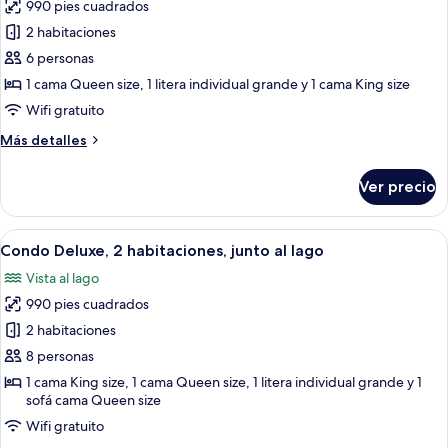
990 pies cuadrados
fotos
de
2 habitaciones
Condo
6 personas
Deluxe,
1 cama Queen size, 1 litera individual grande y 1 cama King size
2
Wifi gratuito
habitaciones,
Más
Más detalles
junto
detalles
al
sobre
Ver precio
lago
Condo
Deluxe,
2
Abrir
Una sala de estar con un sofá seccion
25
habitaciones,
Condo Deluxe, 2 habitaciones, junto al lago
todas
junto
Vista al lago
al
las
lago
990 pies cuadrados
fotos
de
2 habitaciones
Condo
8 personas
Deluxe,
1 cama King size, 1 cama Queen size, 1 litera individual grande y 1
2
sofá cama Queen size
habitaciones,
Wifi gratuito
junto