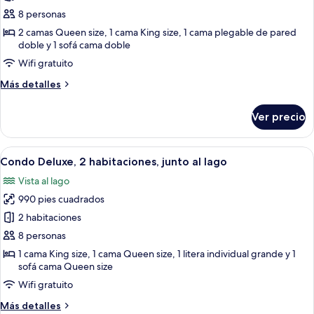
#1211)
Condo
8 personas
Deluxe,
2 camas Queen size, 1 cama King size, 1 cama plegable de pared
2
doble y 1 sofá cama doble
habitaciones,
Wifi gratuito
vista
Más
Más detalles
al
detalles
lago
sobre
Ver precio
Condo
Deluxe,
2
Abrir
Una sala de estar con chimenea de pie
10
habitaciones,
Condo Deluxe, 2 habitaciones, junto al lago
todas
vista
Vista al lago
al
las
lago
990 pies cuadrados
fotos
de
2 habitaciones
Condo
8 personas
Deluxe,
1 cama King size, 1 cama Queen size, 1 litera individual grande y 1
2
sofá cama Queen size
habitaciones,
Wifi gratuito
junto
Más
Más detalles