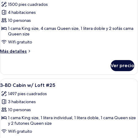
con
1500 pies cuadrados
fotos
movilidad
de
4 habitaciones
reducida
Condo
(#1101)
10 personas
Deluxe,
1 cama King size, 4 camas Queen size, 1 litera doble y 2 sofás cama
3
Queen size
habitaciones,
Wifi gratuito
vista
Más
Más detalles
al
detalles
lago
sobre
Ver precio
Condo
Deluxe,
3
Abrir
Un dormitorio con literas, un escritori
10
habitaciones,
3-BD Cabin w/ Loft #25
todas
vista
1497 pies cuadrados
al
las
lago
3 habitaciones
fotos
de
10 personas
3-
1 cama King size, 1 litera individual, 1 litera doble, 1 cama Queen size
y 2 futones Queen size
BD
Cabin
Wifi gratuito