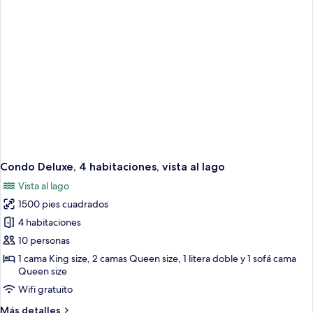
junto
al
lago
Condo Deluxe, 4 habitaciones, vista al lago
Vista al lago
1500 pies cuadrados
4 habitaciones
10 personas
1 cama King size, 2 camas Queen size, 1 litera doble y 1 sofá cama
Queen size
Wifi gratuito
Más
Más detalles