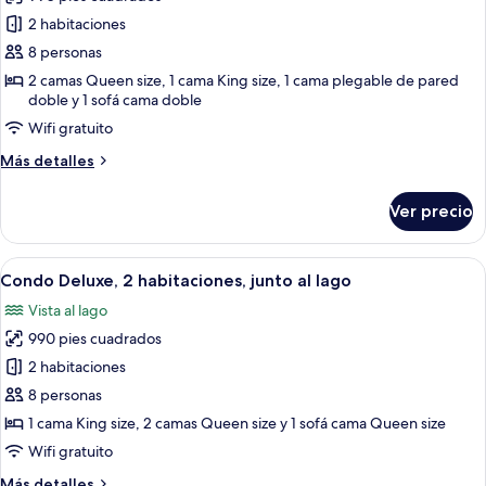
al
las
lago
2 habitaciones
fotos
de
8 personas
2-
2 camas Queen size, 1 cama King size, 1 cama plegable de pared
doble y 1 sofá cama doble
BD
Condo
Wifi gratuito
-
Más
Más detalles
Terrace
detalles
sobre
Level
Ver precio
2-
-
BD
1201
Condo
Abrir
Amplia sala de estar con mesa de come
19
-
Condo Deluxe, 2 habitaciones, junto al lago
todas
Terrace
Vista al lago
Level
las
-
990 pies cuadrados
fotos
1201
de
2 habitaciones
Condo
8 personas
Deluxe,
1 cama King size, 2 camas Queen size y 1 sofá cama Queen size
2
Wifi gratuito
habitaciones,
Más
Más detalles