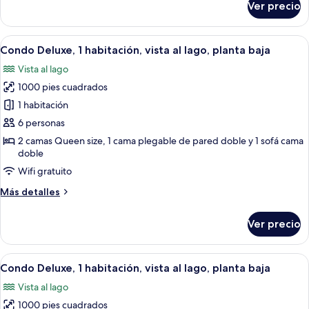
Ver precio
1-
-
BD
1106B
Condo
Abrir
Una sala de estar con chimenea, sofás
14
-
Condo Deluxe, 1 habitación, vista al lago, planta baja
todas
Walk-
Vista al lago
In
las
Level
1000 pies cuadrados
fotos
-
de
1 habitación
1106B
Condo
6 personas
Deluxe,
2 camas Queen size, 1 cama plegable de pared doble y 1 sofá cama
1
doble
habitación,
Wifi gratuito
vista
Más
Más detalles
al
detalles
lago,
sobre
Ver precio
Condo
planta
Deluxe,
baja
1
Abrir
Amplia sala de estar con chimenea, ven
15
habitación,
Condo Deluxe, 1 habitación, vista al lago, planta baja
todas
vista
Vista al lago
al
las
lago,
1000 pies cuadrados
fotos