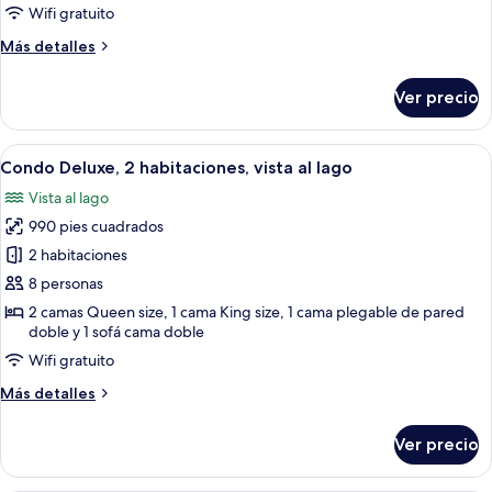
-
Wifi gratuito
Walk-
Más
Más detalles
In
detalles
Level
sobre
Ver precio
2-
-
BD
1106
Condo
Abrir
Una sala moderna con un televisor de 
24
-
Condo Deluxe, 2 habitaciones, vista al lago
todas
Walk-
Vista al lago
In
las
Level
990 pies cuadrados
fotos
-
de
2 habitaciones
1106
Condo
8 personas
Deluxe,
2 camas Queen size, 1 cama King size, 1 cama plegable de pared
2
doble y 1 sofá cama doble
habitaciones,
Wifi gratuito
vista
Más
Más detalles
al
detalles
lago
sobre
Ver precio
Condo
Deluxe,
2