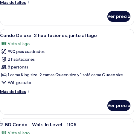
Más
Más detalles
al
detalles
lago
sobre
Ver precio
Condo
Deluxe,
2
Abrir
Una sala de estar con chimenea, un te
13
habitaciones,
Condo Deluxe, 2 habitaciones, junto al lago
todas
junto
Vista al lago
al
las
lago
990 pies cuadrados
fotos
de
2 habitaciones
Condo
8 personas
Deluxe,
1 cama King size, 2 camas Queen size y 1 sofá cama Queen size
2
Wifi gratuito
habitaciones,
Más
Más detalles
junto
detalles
al
sobre
Ver precio
lago
Condo
Deluxe,
2
Abrir
Una sala de estar con dos sofás de cu
21
habitaciones,
2-BD Condo - Walk-In Level - 1105
todas
junto
Vista al lago