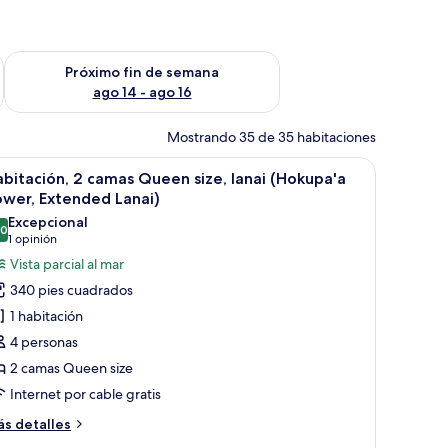
fin de semana ago 7 - ago 9
Consulta la disponibilidad para el próximo fin de semana ago 
Próximo fin de semana
ago 14 - ago 16
Mostrando 35 de 35 habitaciones
d en la habitación y escritorio
brir
Habitación de hotel con dos camas, un escritori
6
bitación, 2 camas Queen size, lanai (Hokupa'a
odas
wer, Extended Lanai)
s
Excepcional
.0
otos
10.0 de 10
(1
1 opinión
e
opinión)
Vista parcial al mar
abitación,
340 pies cuadrados
1 habitación
amas
4 personas
ueen
2 camas Queen size
ze,
Internet por cable gratis
nai
Hokupa'a
ás
s detalles
ower,
talles