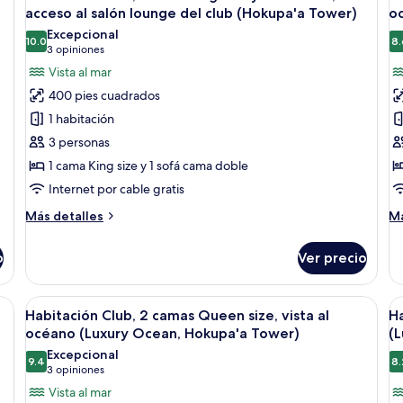
todas
t
size,
si
acceso al salón lounge del club (Hokupa'a Tower)
o
vista
las
vi
la
Excepcional
al
al
10.0
8.
fotos
f
10.0 de 10
(3
3 opiniones
océano
oc
de
d
opiniones)
Vista al mar
(Kukahi)
(K
Habitación
H
400 pies cuadrados
Club,
s
1 habitación
1
2
3 personas
cama
c
1 cama King size y 1 sofá cama doble
King
Q
Internet por cable gratis
size
si
y
vi
Más
M
Más detalles
Má
sofá
detalles
al
de
sobre
so
cama,
o
o
Ver precio
Habitación
Ha
con
(
Club,
su
acceso
1
2
seguridad en la habitación y escritorio
Abrir
Habitación de hotel con dos camas, un e
A
7
cama
ca
al
Habitación Club, 2 camas Queen size, vista al
Ha
todas
t
King
Q
océano (Luxury Ocean, Hokupa'a Tower)
(
salón
size
las
si
la
Excepcional
lounge
y
vi
9.4
8.
fotos
f
9.4 de 10
(3
3 opiniones
del
sofá
al
de
d
opiniones)
Vista al mar
cama,
oc
club