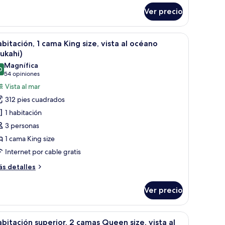
bre
xtended
Ver precio
bitación,
anai)
mas
ya.
d en la habitación y escritorio
brir
Camas con pillow-top, caja de seguridad en la 
6
ueen
bitación, 1 cama King size, vista al océano
odas
ze,
ukahi)
nai
s
Magnífica
okupa'a
0
otos
9.0 de 10
(54
54 opiniones
wer,
e
opiniones)
Vista al mar
tended
abitación,
nai)
312 pies cuadrados
1 habitación
ama
3 personas
ing
1 cama King size
ze,
Internet por cable gratis
sta
ás
s detalles
céano
talles
bre
Kukahi)
Ver precio
bitación,
ama
distante.
una cama grande, un sofá, una mesa de comedor y vistas al océano.
brir
Camas con pillow-top, caja de seguridad en la 
7
ng
bitación superior, 2 camas Queen size, vista al