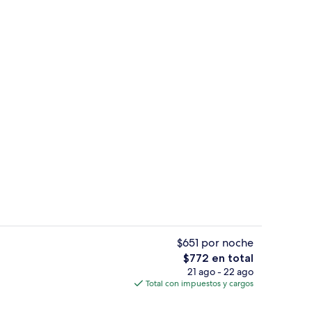
Servicio de la propiedad
ado por la propiedad
$651 por noche
El
$772 en total
precio
21 ago - 22 ago
nquetes
Exterior
total
Total con impuestos y cargos
es
de