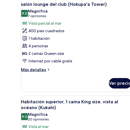
(Kukahi
todas
salón lounge del club (Hokupa'a Tower)
Sundeck
las
Room,
Magnífica
9.2
fotos
9.2 de 10
Adults
(7
7 opiniones
Only)
de
opiniones)
Vista parcial al mar
Habitación
400 pies cuadrados
Club,
1 habitación
2
4 personas
camas
2 camas Queen size
Queen
Internet por cable gratis
size,
con
Más
Más detalles
acceso
detalles
sobre
al
Ver preci
Habitación
salón
Club,
lounge
2
Abrir
Camas con pillow-top, caja de 
6
camas
del
Habitación superior, 1 cama King size, vista al
todas
Queen
océano (Kukahi)
club
size,
las
Magnífica
(Hokupa'a
con
9.2
fotos
9.2 de 10
(20
20 opiniones
Tower)
acceso
de
opiniones)
Vista al mar
al