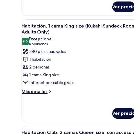
Habitación,
Ver preci
1
cama
King
Abrir
Habitación de hotel moderna c
size,
5
Habitación, 1 cama King size (Kukahi Sundeck Roo
todas
balcón
Adults Only)
(Kukahi)
las
Excepcional
9.6
fotos
9.6 de 10
(4
4 opiniones
de
opiniones)
340 pies cuadrados
Habitación,
1 habitación
1
2 personas
cama
1 cama King size
King
Internet por cable gratis
size
(Kukahi
Más
Más detalles
detalles
Sundeck
sobre
Room,
Habitación,
Adults
1
Ver preci
Only)
cama
King
Abrir
Habitación de hotel con dos cam
size
8
Habitación Club, 2 camas Queen size, con acceso 