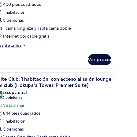
abitación
ukahi)
400 pies cuadrados
lub,
1 habitación
3 personas
ama
1 cama King size y 1 sofá cama doble
ing
Internet por cable gratis
ize
ás
s detalles
ofá
talles
bre
ama
Ver precio
bitación
Luxury
ub,
cean
ado en la pared.
una cama grande, una mesa de comedor, una silla y vista al océano.
brir
Una habitación de hotel moderna con un venta
6
ama
iew,
ite Club, 1 habitación, con acceso al salón lounge
odas
ng
l club (Hokupa'a Tower, Premier Suite)
okupa'a
ze
s
Excepcional
ower)
.0
otos
10.0 de 10
(2
2 opiniones
fá
e
opiniones)
Vista al mar
ama
uite
uxury
844 pies cuadrados
cean
lub,
1 habitación
ew,
kupa'a
3 personas
abitación,
wer)
1 cama King size y 1 sofá cama doble