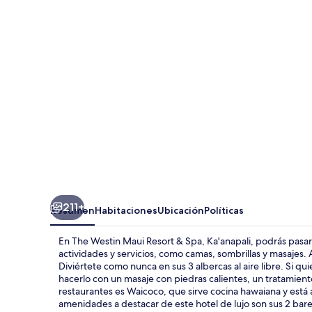
Maui
Resort
&
Spa,
Ka'anapali
211+
Resumen
Habitaciones
Ubicación
Políticas
En The Westin Maui Resort & Spa, Ka'anapali, podrás pasar 
actividades y servicios, como camas, sombrillas y masajes.
Diviértete como nunca en sus 3 albercas al aire libre. Si q
hacerlo con un masaje con piedras calientes, un tratamiento
restaurantes es Waicoco, que sirve cocina hawaiana y está a
amenidades a destacar de este hotel de lujo son sus 2 bares 