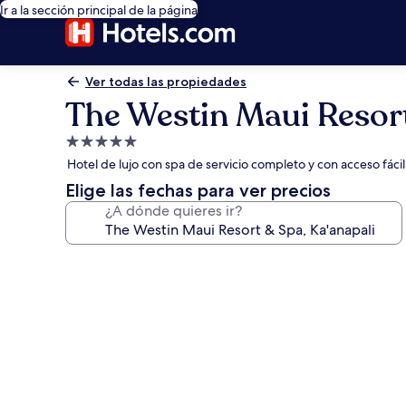
Ir a la sección principal de la página
Ver todas las propiedades
The Westin Maui Resort
Propiedad
de
Hotel de lujo con spa de servicio completo y con acceso fácil
5.0
Elige las fechas para ver precios
estrellas
¿A dónde quieres ir?
Galería
de
fotos
de
The
Westin