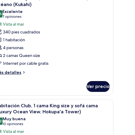
odas
ze,
céano (Kukahi)
sta
s
Excelente
6
otos
8.6 de 10
(7
7 opiniones
éano
e
opiniones)
Vista al mar
ukahi)
abitación
340 pies cuadrados
uperior,
1 habitación
4 personas
amas
2 camas Queen size
ueen
Internet por cable gratis
ze,
sta
ás
s detalles
talles
bre
céano
Ver precio
bitación
Kukahi)
perior,
scritorio y una silla. Amplia ventana con vista al océano y a la costa distant
brir
Una habitación de hotel moderna con una cam
6
mas
bitación Club, 1 cama King size y sofá cama
odas
ueen
Luxury Ocean View, Hokupa'a Tower)
ze,
s
Muy buena
sta
2
otos
8.2 de 10
(10
10 opiniones
e
opiniones)
Vista al mar
éano