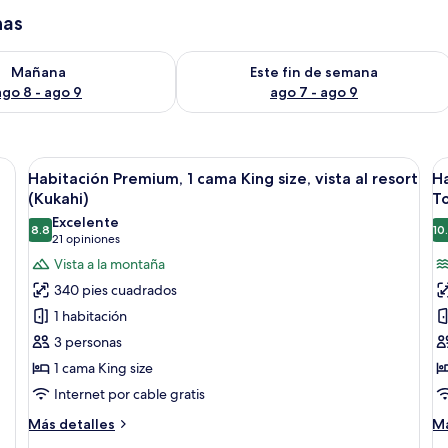
has
isponibilidad para mañana ago 8 - ago 9
Consulta la disponibilidad para este 
Mañana
Este fin de semana
ago 8 - ago 9
ago 7 - ago 9
seguridad en la habitación y escritorio
Abrir
Camas con pillow-top, caja de segurida
A
5
Habitación Premium, 1 cama King size, vista al resort
Ha
todas
t
(Kukahi)
To
las
la
Excelente
8.8
10
fotos
f
8.8 de 10
(21
21 opiniones
de
d
opiniones)
Vista a la montaña
Habitación
H
340 pies cuadrados
Premium,
2
1 habitación
1
c
3 personas
cama
Q
1 cama King size
King
si
Internet por cable gratis
size,
la
vista
(
Más
M
Más detalles
Má
al
detalles
T
de