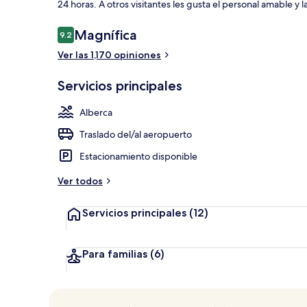
24 horas. A otros visitantes les gusta el personal amable y 
Opiniones
Magnífica
9.2
9.2 de 10,
Terraza o pat
Ver las 1,170 opiniones
Servicios principales
Alberca
Traslado del/al aeropuerto
Estacionamiento disponible
Ver todos
Servicios principales
(12)
Para familias
(6)