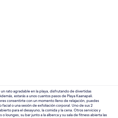
Video realiz
un rato agradable en la playa, disfrutando de divertidas
 Además, estarás a unos cuantos pasos de Playa Kaanapali.
uieres consentirte con un momento lleno de relajación, puedes
Salón de ba
 facial o una sesión de exfoliación corporal. Uno de sus 2
bierto para el desayuno, la comida y la cena. Otros servicios y
o lounges, su bar junto a la alberca y su sala de fitness abierta las