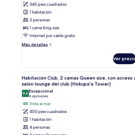
Habitación
salón
340 pies cuadrados
lounge
superior,
1 habitación
del
1
club
3 personas
cama
(Hokupa'a
1 cama King size
King
Tower)
Internet por cable gratis
size,
vista
Más
Más detalles
al
detalles
sobre
océano
Ver preci
Habitación
(Kukahi)
superior,
1
Abrir
Habitación de hotel con dos cam
5
cama
Habitación Club, 2 camas Queen size, con acceso 
todas
King
salón lounge del club (Hokupa'a Tower)
size,
las
Excepcional
vista
9.6
fotos
9.6 de 10
(4
4 opiniones
al
de
opiniones)
Vista al mar
océano
Habitación
(Kukahi)
400 pies cuadrados
Club,
1 habitación
2
4 personas
camas
2 camas Queen size