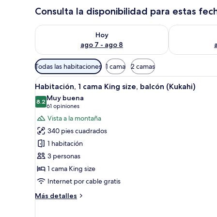
Consulta la disponibilidad para estas fec
Consulta la disponibilidad para hoy ago 7 - ago 8
Consulta la d
Hoy
ago 7 - ago 8
Filtros
Todas las habitaciones
1 cama
2 camas
disponibles
Abrir
Camas con pillow-top, caja de 
para
6
Habitación, 1 cama King size, balcón (Kukahi)
todas
las
Muy buena
las
8.2
habitaciones
8.2 de 10
(61
61 opiniones
fotos
opiniones)
Vista a la montaña
de
340 pies cuadrados
Habitación,
1 habitación
1
3 personas
cama
1 cama King size
King
size,
Internet por cable gratis
balcón
Más
Más detalles
(Kukahi)
detalles
sobre