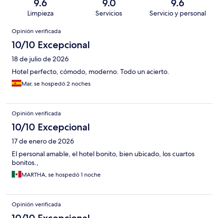
9.6
9.0
9.6
Limpieza
Servicios
Servicio y personal
Opiniones
Opinión verificada
10/10 Excepcional
18 de julio de 2026
Hotel perfecto, cómodo, moderno. Todo un acierto.
Mar, se hospedó 2 noches
Opinión verificada
10/10 Excepcional
17 de enero de 2026
El personal amable, el hotel bonito, bien ubicado, los cuartos
bonitos.,
MARTHA, se hospedó 1 noche
Opinión verificada
10/10 Excepcional