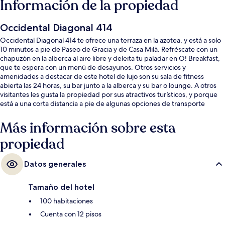
Información de la propiedad
Occidental Diagonal 414
Occidental Diagonal 414 te ofrece una terraza en la azotea, y está a solo
10 minutos a pie de Paseo de Gracia y de Casa Milà. Refréscate con un
chapuzón en la alberca al aire libre y deleita tu paladar en O! Breakfast,
que te espera con un menú de desayunos. Otros servicios y
amenidades a destacar de este hotel de lujo son su sala de fitness
abierta las 24 horas, su bar junto a la alberca y su bar o lounge. A otros
visitantes les gusta la propiedad por sus atractivos turísticos, y porque
está a una corta distancia a pie de algunas opciones de transporte
público: Estación de metro Verdaguer está a 5 minutos y Estación de
metro Diagonal está a 6 minutos.
Más información sobre esta
propiedad
Datos generales
Tamaño del hotel
100 habitaciones
Cuenta con 12 pisos