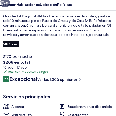
63+
Resumen
Habitaciones
Ubicación
Políticas
Occidental Diagonal 414 te ofrece una terraza en la azotea, y está a
solo 10 minutos a pie de Paseo de Gracia y de Casa Milà. Refréscate
con un chapuzón en la alberca al aire libre y deleita tu paladar en O!
Breakfast, que te espera con un menú de desayunos. Otros
servicios y amenidades a destacar de este hotel de lujo son su sala
de fitness abierta las 24 horas, su bar junto a la alberca y su bar o
lounge. A otros visitantes les gusta la propiedad por sus atractivos
VIP Access
turísticos, y porque está a una corta distancia a pie de algunas
opciones de transporte público: Estación de metro Verdaguer está
$170 por noche
a 5 minutos y Estación de metro Diagonal está a 6 minutos.
Alberca al aire libre, acceso de 09:00 
El
$208 en total
precio
16 ago - 17 ago
total
Total con impuestos y cargos
es
Opiniones
Excepcional
9.4
Ver las 1,006 opiniones
de
9.4 de 10,
$208
Servicios principales
Alberca
Estacionamiento disponible
Wifi gratuito
Restaurantes