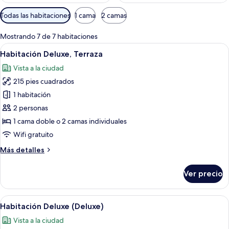
Filtros
Todas las habitaciones
1 cama
2 camas
disponibles
para
Mostrando 7 de 7 habitaciones
las
Abrir
Habitación de hotel con una cama gran
6
Habitación Deluxe, Terraza
habitaciones
todas
Vista a la ciudad
las
215 pies cuadrados
fotos
de
1 habitación
Habitación
2 personas
Deluxe,
1 cama doble o 2 camas individuales
Terraza
Wifi gratuito
Más
Más detalles
detalles
sobre
Ver precio
Habitación
Deluxe,
Terraza
Abrir
Habitación de hotel con una cama grande
7
Habitación Deluxe (Deluxe)
todas
Vista a la ciudad
las