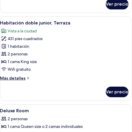
sobre
Ver precio
Habitación
superior
Abrir
Una habitación de hotel moderna con ca
4
Habitación doble junior, Terraza
todas
Vista a la ciudad
las
431 pies cuadrados
fotos
de
1 habitación
Habitación
2 personas
doble
1 cama King size
junior,
Wifi gratuito
Terraza
Más
Más detalles
detalles
sobre
Ver precio
Habitación
doble
junior,
Abrir
Ropa de cama hipoalergénica, edredó
9
Terraza
Deluxe Room
todas
2 personas
las
1 cama Queen size o 2 camas individuales
fotos