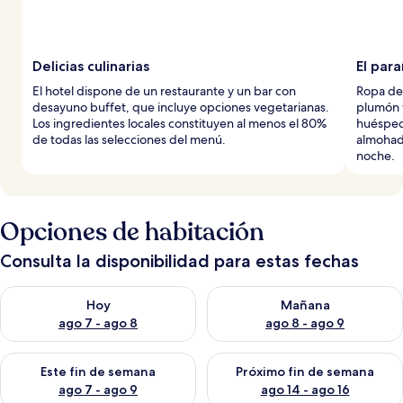
Delicias culinarias
El par
El hotel dispone de un restaurante y un bar con
Ropa de
desayuno buffet, que incluye opciones vegetarianas.
plumón t
Los ingredientes locales constituyen al menos el 80%
huésped
de todas las selecciones del menú.
almohada
noche.
Opciones de habitación
Consulta la disponibilidad para estas fechas
Consulta la disponibilidad para hoy ago 7 - ago 8
Consulta la disponibilidad pa
Hoy
Mañana
ago 7 - ago 8
ago 8 - ago 9
Consulta la disponibilidad para este fin de semana ago 7 - ag
Consulta la disponibilidad par
Este fin de semana
Próximo fin de semana
ago 7 - ago 9
ago 14 - ago 16