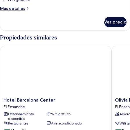
de
Superior
Más
Más detalles
Room
detalles
sobre
Ver precio
Superior
Room
Propiedades similares
Hotel Barcelona Center
Olivia B
Hotel
Olivia
Hotel Barcelona Center
Olivia
Barcelona
Balmes
El Ensanche
El Ensa
Center
Hotel
Estacionamiento
Wifi gratuito
Alberc
El
El
disponible
Ensanche
Ensanch
Restaurantes
Aire acondicionado
Wifi g