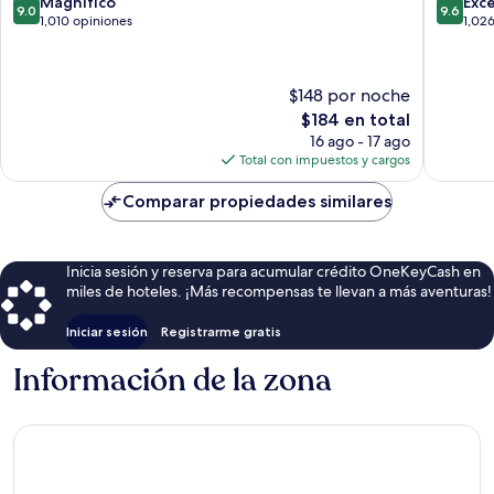
9.0
9.6
Magnífico
Exc
9.0
9.6
de
de
1,010 opiniones
1,02
10,
10,
Magnífico,
Excepcio
1,010
1,026
$148 por noche
opiniones
opinion
El
$184 en total
precio
16 ago - 17 ago
actual
Total con impuestos y cargos
es
de
Comparar propiedades similares
$184
Inicia sesión y reserva para acumular crédito OneKeyCash en
miles de hoteles. ¡Más recompensas te llevan a más aventuras!
Iniciar sesión
Registrarme gratis
Información de la zona