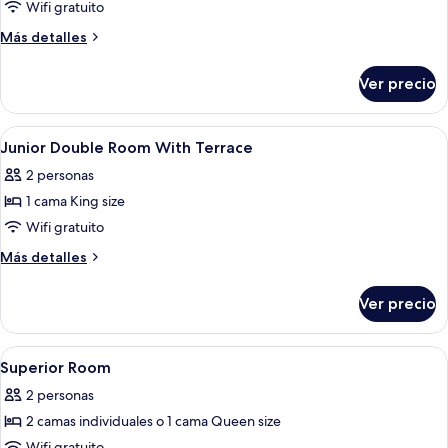
de
Wifi gratuito
Deluxe
Más
Más detalles
Room
detalles
sobre
Ver precio
Deluxe
Room
Abrir
Ropa de cama hipoalergénica, edredó
4
Junior Double Room With Terrace
todas
2 personas
las
1 cama King size
fotos
de
Wifi gratuito
Junior
Más
Más detalles
Double
detalles
sobre
Room
Ver precio
Junior
With
Double
Terrace
Room
Abrir
Ropa de cama hipoalergénica, edredó
8
With
Superior Room
todas
Terrace
2 personas
las
2 camas individuales o 1 cama Queen size
fotos
Wifi gratuito