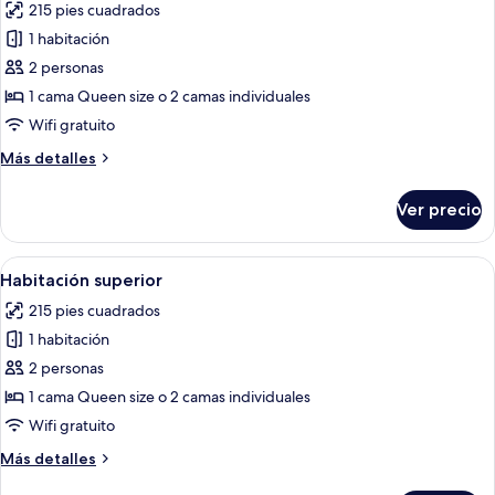
215 pies cuadrados
fotos
de
1 habitación
Habitación
2 personas
Deluxe
1 cama Queen size o 2 camas individuales
(Deluxe)
Wifi gratuito
Más
Más detalles
detalles
sobre
Ver precio
Habitación
Deluxe
(Deluxe)
Abrir
Una habitación de hotel moderna con 
9
Habitación superior
todas
215 pies cuadrados
las
1 habitación
fotos
de
2 personas
Habitación
1 cama Queen size o 2 camas individuales
superior
Wifi gratuito
Más
Más detalles
detalles