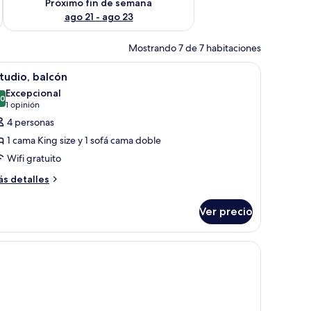
Próximo fin de semana
ago 21 - ago 23
Mostrando 7 de 7 habitaciones
as de noche y vistas al exterior.
brir
Un dormitorio moderno con cama, mesitas de no
8
tudio, balcón
odas
Excepcional
s
.0
10.0 de 10
(1
1 opinión
otos
opinión)
4 personas
e
1 cama King size y 1 sofá cama doble
studio,
Wifi gratuito
alcón
ás
s detalles
talles
bre
Ver precio
tudio,
lcón
lanca, una mesita de noche pequeña y un tocador. Se ve un baño al fondo 