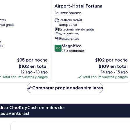
Airport-
Airport-Hotel Fortuna
Hotel
Lautzenhausen
Fortuna
otas
Traslado del/al
Lautzenhausen
to gratis
aeropuerto
Estacionamiento gratis
Wifi gratuito
Restaurantes
e
9.0
Magnífico
es
9.0
de
280 opiniones
10,
$95 por noche
$102 por noche
Magnífico,
El
El
$102 en total
$109 en total
280
precio
precio
opiniones
12 ago - 13 ago
14 ago - 15 ago
actual
actual
Total con impuestos y cargos
Total con impuestos y cargos
es
es
de
de
Comparar propiedades similares
$102
$109
rédito OneKeyCash en miles de
ás aventuras!