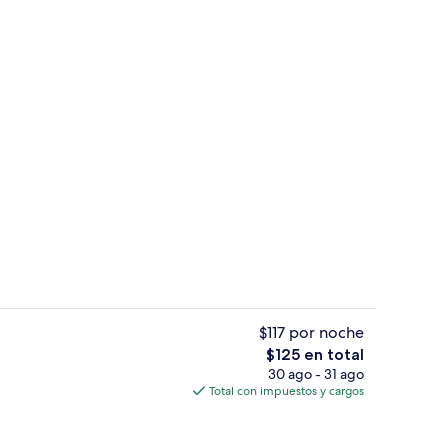
inas blackout, insonorización y wifi gratis
Servicios de la habitación
$117 por noche
El
$125 en total
precio
30 ago - 31 ago
inas blackout, insonorización y wifi gratis
Detalle interior
total
Total con impuestos y cargos
es
de
$125