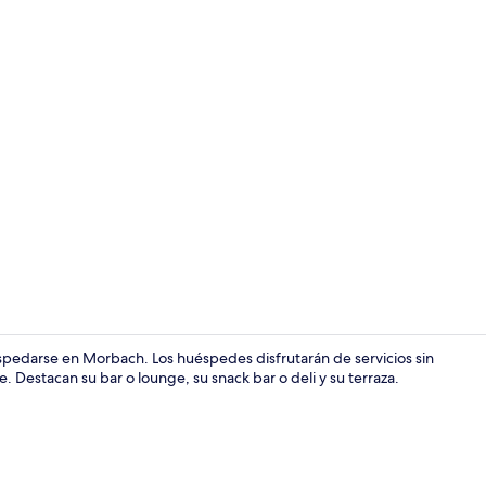
Minibar, cort
edarse en Morbach. Los huéspedes disfrutarán de servicios sin
. Destacan su bar o lounge, su snack bar o deli y su terraza.
Minibar, cort