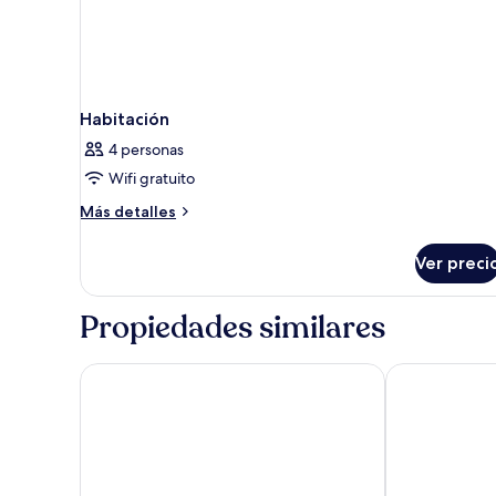
Habitación
4 personas
Wifi gratuito
Más
Más detalles
detalles
sobre
Ver preci
Habitación
Propiedades similares
JUFA Bernkastel Kues
M13 Hotel