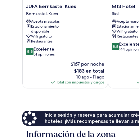
JUFA
M13
JUFA Bernkastel Kues
M13 Hotel
Bernkastel
Hotel
Bernkastel-Kues
Riol
Kues
Riol
Acepta mascotas
Acepta masc
Bernkastel-
Estacionamiento
Estacionamien
Kues
disponible
Wifi gratuito
Wifi gratuito
Restaurantes
Restaurantes
8.8
Excelent
8.8
8.8
Excelente
de
144 opinion
8.8
de
51 opiniones
10,
10,
Excelente,
$167 por noche
Excelente,
144
El
$183 en total
51
opiniones
precio
opiniones
10 ago - 11 ago
actual
Total con impuestos y cargos
es
de
$183
Inicia sesión y reserva para acumular c
hoteles. ¡Más recompensas te llevan a m
Información de la zona