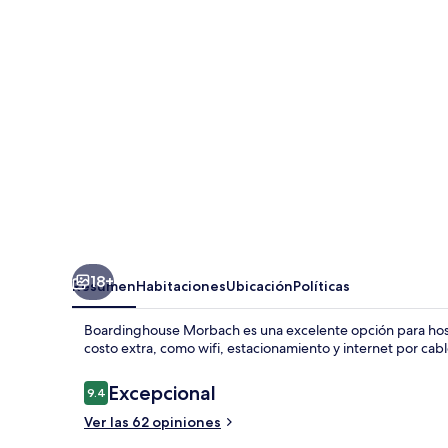
18+
Resumen
Habitaciones
Ubicación
Políticas
Boardinghouse Morbach es una excelente opción para hosp
costo extra, como wifi, estacionamiento y internet por cable
Opiniones
Excepcional
9.4
9.4 de 10,
Ver las 62 opiniones