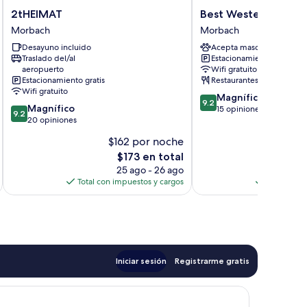
2tHEIMAT
Best
2tHEIMAT
Best Western Hotel 
Morbach
Western
Morbach
Morbach
Hotel
Desayuno incluido
Acepta mascotas
St.
Traslado del/al
Estacionamiento gratis
Michael
aeropuerto
Wifi gratuito
Morbach
Estacionamiento gratis
Restaurantes
Wifi gratuito
9.2
Magnífico
9.2
9.2
Magnífico
de
15 opiniones
9.2
de
20 opiniones
10,
10,
Magnífico,
$162 por noche
$
Magnífico,
15
El
$173 en total
20
opiniones
precio
opiniones
25 ago - 26 ago
actual
Total con impuestos y cargos
Total con 
es
de
$173
Iniciar sesión
Registrarme gratis