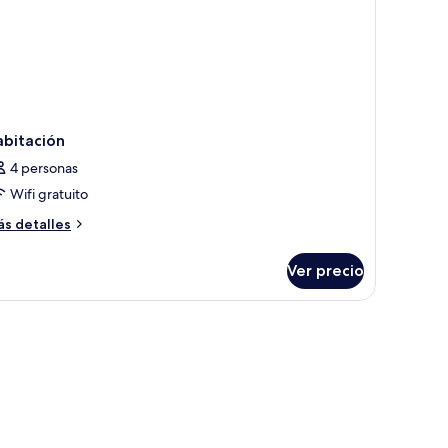
abitación
4 personas
Wifi gratuito
ás
s detalles
talles
bre
Ver precio
bitación