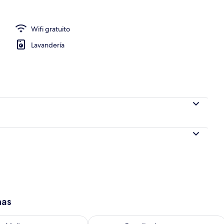
Wifi gratuito
Lavandería
has
isponibilidad para mañana ago 9 - ago 10
Consulta la disponibilidad para este 