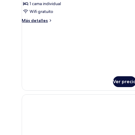
de
1 cama individual
Habitación
Wifi gratuito
individual,
Más
balcón
Más detalles
detalles
sobre
Habitación
individual,
balcón
Ver preci