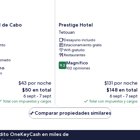
Prestige
l de Cabo
Prestige Hotel
Hotel
Tetouan
Tetouan
Desayuno incluido
nto
Estacionamiento gratis
Wifi gratuito
Restaurantes
ionado
9.2
Magnífico
9.2
no
de
102 opiniones
es
10,
Magnífico,
$43 por noche
$131 por noche
102
El
El
$50 en total
$148 en total
opiniones
precio
precio
6 sept - 7 sept
6 sept - 7 sept
actual
actual
Total con impuestos y cargos
Total con impuestos y cargos
es
es
de
de
Comparar propiedades similares
$50
$148
rédito OneKeyCash en miles de