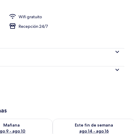
Wifi gratuito
 carta todos los días (con cargo)
Recepción 24/7
has
isponibilidad para mañana ago 9 - ago 10
Consulta la disponibilidad para este 
Mañana
Este fin de semana
go 9 - ago 10
ago 14 - ago 16