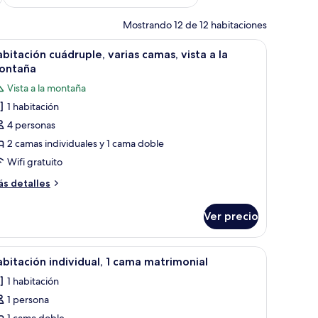
Mostrando 12 de 12 habitaciones
 mesita con fruta y una bebida, y una silla.
brir
Habitación de hotel con dos camas, una mesita 
11
bitación cuádruple, varias camas, vista a la
odas
ontaña
s
Vista a la montaña
otos
1 habitación
e
4 personas
abitación
uádruple,
2 camas individuales y 1 cama doble
arias
Wifi gratuito
amas,
ás
s detalles
sta
talles
bre
Ver precio
bitación
ádruple,
ontaña
rias
armario amplio, una lámpara fijada a la pared y suelo de baldosas.
brir
Una cama impecablemente hecha con arreglos 
9
mas,
bitación individual, 1 cama matrimonial
odas
sta
1 habitación
s
1 persona
otos
ontaña
1 cama doble