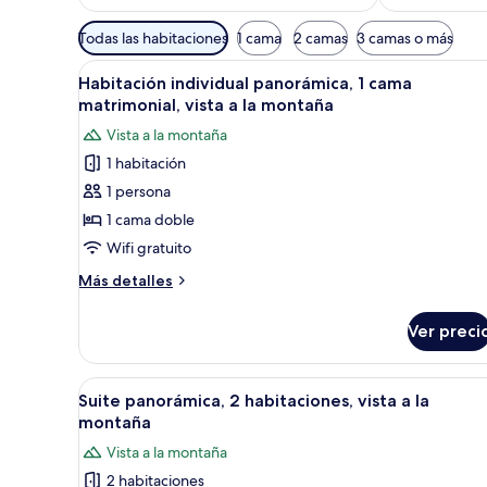
Filtros
Todas las habitaciones
1 cama
2 camas
3 camas o más
disponibles
Abrir
Habitación de hotel con cama, 
para
7
Habitación individual panorámica, 1 cama
todas
las
matrimonial, vista a la montaña
las
habitaciones
Vista a la montaña
fotos
1 habitación
de
1 persona
Habitación
individual
1 cama doble
panorámica,
Wifi gratuito
1
Más
Más detalles
cama
detalles
matrimonial,
sobre
Ver preci
Habitación
vista
individual
a
panorámica,
Abrir
Habitación de hotel con dos ca
la
17
1
Suite panorámica, 2 habitaciones, vista a la
todas
cama
montaña
montaña
matrimonial,
las
Vista a la montaña
vista
fotos
a
2 habitaciones