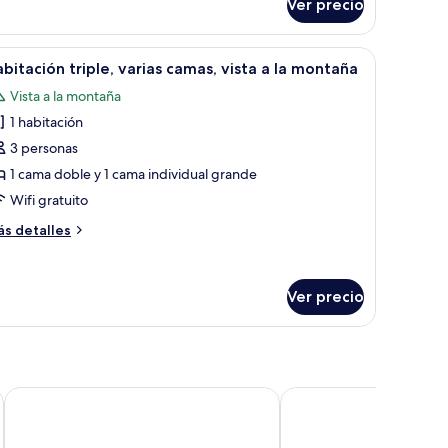
amas
Ver precio
ndividuales
mas
dividuales,
lcha.
reglos florales con forma de corazón sobre los almohadones y la colcha.
brir
Habitación de hotel con dos camas, una mesita 
8
bitación triple, varias camas, vista a la montaña
odas
mas
Vista a la montaña
dividuales
s
1 habitación
otos
e
3 personas
abitación
1 cama doble y 1 cama individual grande
iple,
Wifi gratuito
arias
ás
s detalles
amas,
talles
sta
bre
bitación
Ver precio
iple,
rias
ontaña
mas,
sta
Hôtel al Mandari
Riad las Mil y una Noch
ontaña