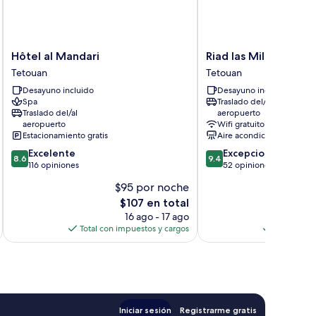
Hôtel
Riad
Hôtel al Mandari
Riad las Mil y una N
al
las
Tetouan
Tetouan
Mandari
Mil
Desayuno incluido
Desayuno incluido
Tetouan
y
Spa
Traslado del/al
una
Traslado del/al
aeropuerto
Noches
aeropuerto
Wifi gratuito
Tetuán
Estacionamiento gratis
Aire acondicionado
Tetouan
8.6
9.4
Excelente
Excepcional
8.6
9.4
de
de
116 opiniones
52 opiniones
10,
10,
$95 por noche
$
Excelente,
Excepcional,
El
$107 en total
116
52
precio
opiniones
opiniones
16 ago - 17 ago
actual
Total con impuestos y cargos
Total con 
es
de
$107
Iniciar sesión
Registrarme gratis