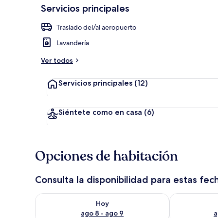
Servicios principales
Traslado del/al aeropuerto
Desayuno a la
Lavandería
Ver todos
Servicios principales
(12)
Siéntete como en casa
(6)
Opciones de habitación
Consulta la disponibilidad para estas fec
Consulta la disponibilidad para hoy ago 8 - ago 9
Consulta la d
Hoy
ago 8 - ago 9
a