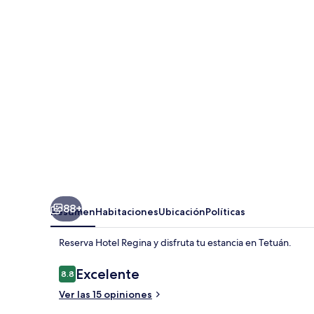
88+
Resumen
Habitaciones
Ubicación
Políticas
Reserva Hotel Regina y disfruta tu estancia en Tetuán.
Opiniones
Excelente
8.8
8.8 de 10,
Ver las 15 opiniones