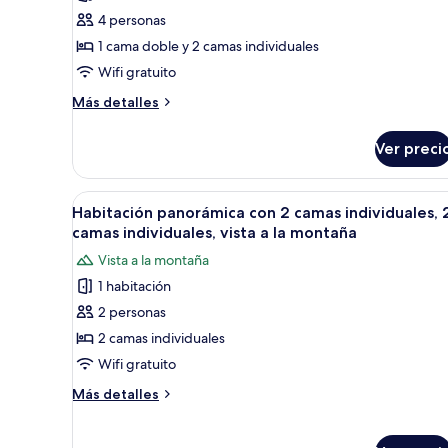
de
la
4 personas
Suite
montaña
panorámica,
1 cama doble y 2 camas individuales
2
Wifi gratuito
habitaciones,
Más
Más detalles
vista
detalles
a
sobre
Ver preci
Suite
la
panorámica,
montaña
2
Abrir
Una cama impecablemente hecha
9
habitaciones,
Habitación panorámica con 2 camas individuales, 
todas
vista
camas individuales, vista a la montaña
a
las
Vista a la montaña
la
fotos
montaña
1 habitación
de
2 personas
Habitación
panorámica
2 camas individuales
con
Wifi gratuito
2
Más
Más detalles
camas
detalles
individuales,
sobre
Habitación