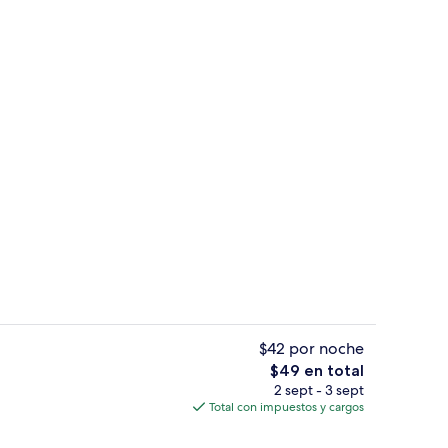
nchar con plancha, wifi gratis y decoración personalizada
Tabla de planchar con plancha, wifi g
$42 por noche
El
$49 en total
precio
2 sept - 3 sept
Vista frontal de la propiedad por la t
total
Total con impuestos y cargos
es
de