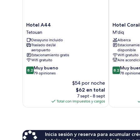
montaña
Hotel
Hotel
Hotel A44
Hotel Corai
A44
Corail
Tetouan
M'diq
Tetouan
de
Desayuno incluido
Alberca
Cabo
Traslado del/al
Estacionamie
M'diq
aeropuerto
disponible
Estacionamiento gratis
Wifi gratuito
Wifi gratuito
Aire acondic
8.2
8.2
Muy bueno
Muy bue
8.2
8.2
de
de
79 opiniones
78 opinion
10,
10,
$54 por noche
Muy
Muy
El
$62 en total
bueno,
bueno,
precio
79
78
7 sept - 8 sept
actual
opiniones
opiniones
Total con impuestos y cargos
es
de
$62
Inicia sesión y reserva para acumular c