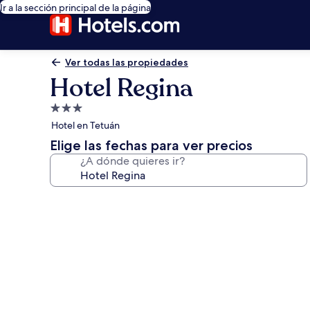
Ir a la sección principal de la página
Ver todas las propiedades
Hotel Regina
Propiedad
de
Hotel en Tetuán
3.0
Elige las fechas para ver precios
estrellas
¿A dónde quieres ir?
Galería
de
fotos
de
Hotel
Regina