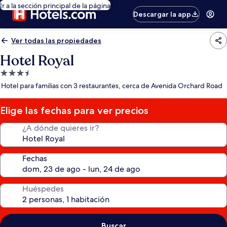
Ir a la sección principal de la página
Descargar la app
Ver todas las propiedades
Hotel Royal
Propiedad
de
Hotel para familias con 3 restaurantes, cerca de Avenida Orchard Road
3.5
estrellas
Elige las fechas para ver precios
¿A dónde quieres ir?
Fechas
Huéspedes
Buscar