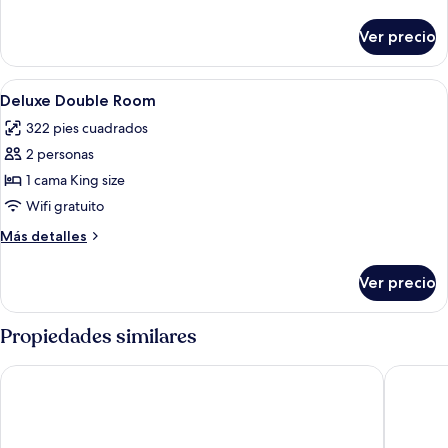
detalles
sobre
Ver precio
Habitación
Abrir
Edredón, camas con pillow-top y mini
2
Deluxe Double Room
todas
322 pies cuadrados
las
2 personas
fotos
de
1 cama King size
Deluxe
Wifi gratuito
Double
Más
Más detalles
Room
detalles
sobre
Ver precio
Deluxe
Double
Room
Propiedades similares
ibis Singapore Novena
Aloft by