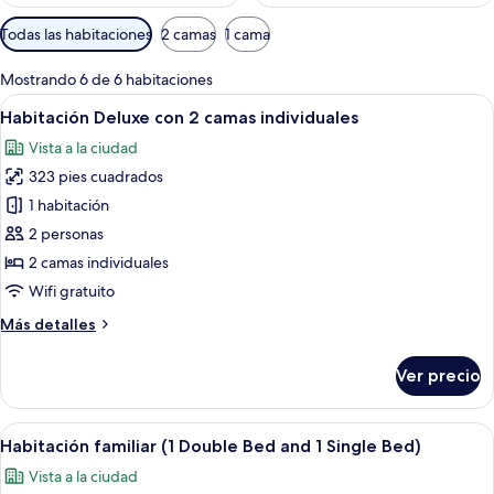
Filtros
Todas las habitaciones
2 camas
1 cama
disponibles
para
Mostrando 6 de 6 habitaciones
las
Abrir
Habitación de hotel con dos camas, un e
4
Habitación Deluxe con 2 camas individuales
habitaciones
todas
Vista a la ciudad
las
323 pies cuadrados
fotos
de
1 habitación
Habitación
2 personas
Deluxe
2 camas individuales
con
Wifi gratuito
2
Más
Más detalles
camas
detalles
individuales
sobre
Ver precio
Habitación
Deluxe
con
Abrir
Habitación de hotel con dos camas, un e
2
2
Habitación familiar (1 Double Bed and 1 Single Bed)
todas
camas
Vista a la ciudad
individuales
las