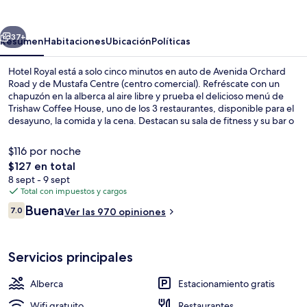
erior
Siguiente
37+
Resumen
Habitaciones
Ubicación
Políticas
Hotel Royal está a solo cinco minutos en auto de Avenida Orchard
Road y de Mustafa Centre (centro comercial). Refréscate con un
chapuzón en la alberca al aire libre y prueba el delicioso menú de
Trishaw Coffee House, uno de los 3 restaurantes, disponible para el
desayuno, la comida y la cena. Destacan su sala de fitness y su bar o
lounge. La propiedad está a una corta distancia a pie de algunas
opciones de transporte público: Estación de metro de Newton está
$116 por noche
a 11 minutos y Estación de metro de Novena está a 15 minutos.
El
$127 en total
precio
8 sept - 9 sept
Interior
total
Total con impuestos y cargos
es
Opiniones
Buena
7.0
Ver las 970 opiniones
de
7.0 de 10,
$127
Servicios principales
Alberca
Estacionamiento gratis
Wifi gratuito
Restaurantes