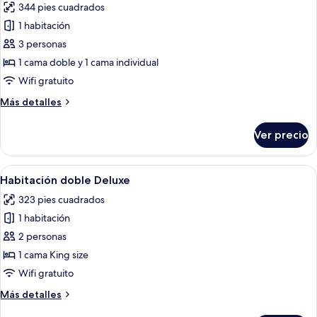
344 pies cuadrados
fotos
de
1 habitación
Habitación
3 personas
familiar
1 cama doble y 1 cama individual
(1
Wifi gratuito
Double
Más
Más detalles
Bed
detalles
and
sobre
Ver precio
1
Habitación
familiar
Single
(1
Abrir
Una habitación de hotel con un cuadr
Bed)
4
Double
Habitación doble Deluxe
todas
Bed
323 pies cuadrados
and
las
1
1 habitación
fotos
Single
de
2 personas
Bed)
Habitación
1 cama King size
doble
Wifi gratuito
Deluxe
Más
Más detalles
detalles