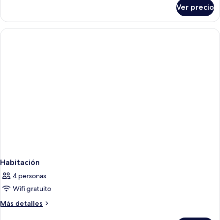
sobre
Ver precio
Habitación
doble
Deluxe
Habitación
4 personas
Wifi gratuito
Más
Más detalles
detalles