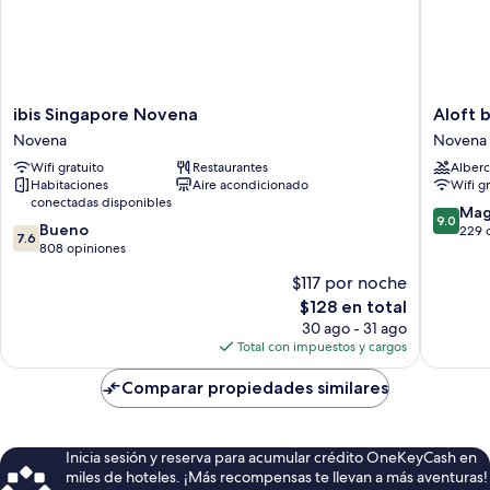
ibis
Aloft
ibis Singapore Novena
Aloft 
Singapore
by
Novena
Novena
Novena
Marriott
Wifi gratuito
Restaurantes
Alberc
Novena
Singapo
Habitaciones
Aire acondicionado
Wifi g
Novena
conectadas disponibles
Novena
9.0
Mag
9.0
7.6
Bueno
de
229 
7.6
de
808 opiniones
10,
10,
Magnífi
$117 por noche
Bueno,
229
El
$128 en total
808
opinion
precio
opiniones
30 ago - 31 ago
actual
Total con impuestos y cargos
es
de
Comparar propiedades similares
$128
Inicia sesión y reserva para acumular crédito OneKeyCash en
miles de hoteles. ¡Más recompensas te llevan a más aventuras!