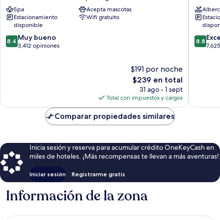
Centro
Vesterb
Spa
Acepta mascotas
Alberc
de
Estacionamiento
Wifi gratuito
Estaci
la
disponible
dispon
ciudad
8.4
8.8
de
Muy bueno
Exc
8.4
8.8
de
de
Copenhague
3,412 opiniones
7,62
10,
10,
Muy
Excelent
$191 por noche
bueno,
7,625
El
$239 en total
3,412
opinion
precio
31 ago - 1 sept
opiniones
actual
Total con impuestos y cargos
es
de
Comparar propiedades similares
$239
Inicia sesión y reserva para acumular crédito OneKeyCash en
miles de hoteles. ¡Más recompensas te llevan a más aventuras!
Iniciar sesión
Registrarme gratis
Información de la zona