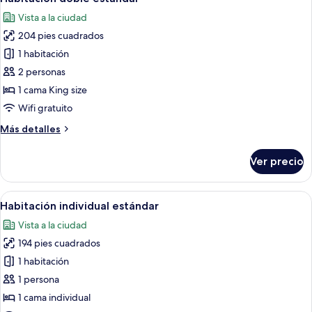
todas
Vista a la ciudad
las
204 pies cuadrados
fotos
de
1 habitación
Habitación
2 personas
doble
1 cama King size
estándar
Wifi gratuito
Más
Más detalles
detalles
sobre
Ver precio
Habitación
doble
estándar
Abrir
Habitación de hotel con una cama grand
12
Habitación individual estándar
todas
Vista a la ciudad
las
194 pies cuadrados
fotos
de
1 habitación
Habitación
1 persona
individual
1 cama individual
estándar