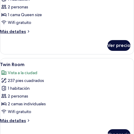
las
2 personas
fotos
de
1 cama Queen size
Compact
Wifi gratuito
Double
Más
Más detalles
detalles
sobre
Ver precio
Compact
Double
Abrir
Habitación de hotel con dos camas, un e
7
Twin Room
todas
Vista a la ciudad
las
237 pies cuadrados
fotos
de
1 habitación
Twin
2 personas
Room
2 camas individuales
Wifi gratuito
Más
Más detalles
detalles
sobre