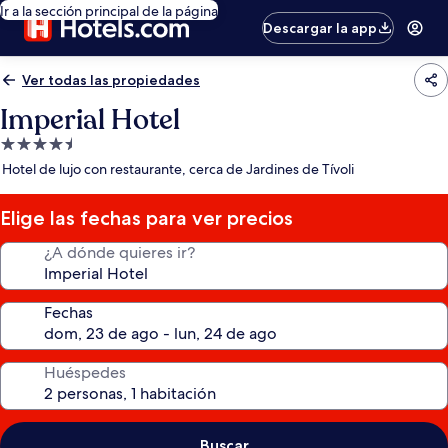
Ir a la sección principal de la página
Descargar la app
Ver todas las propiedades
Imperial Hotel
Propiedad
de
Hotel de lujo con restaurante, cerca de Jardines de Tívoli
4.5
estrellas
Elige las fechas para ver precios
¿A dónde quieres ir?
Fechas
Huéspedes
Buscar