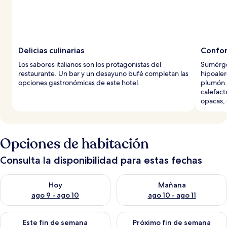
Delicias culinarias
Confor
Los sabores italianos son los protagonistas del
Sumérge
restaurante. Un bar y un desayuno bufé completan las
hipoale
opciones gastronómicas de este hotel.
plumón. 
calefact
opacas, 
Opciones de habitación
Consulta la disponibilidad para estas fechas
Consulta la disponibilidad para hoy ago 9 - ago 10
Consulta la disponibilidad par
Hoy
Mañana
ago 9 - ago 10
ago 10 - ago 11
Consulta la disponibilidad para este fin de semana ago 14 - ag
Consulta la disponibilidad pa
Este fin de semana
Próximo fin de semana