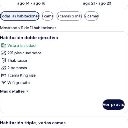
ago 14 - ago 16
ago 21 - ago 23
Filtros
Todas las habitaciones
1 cama
3 camas o más
2 camas
disponibles
para
Mostrando 11 de 11 habitaciones
las
Abrir
Una habitación de hotel moderna con
11
Habitación doble ejecutiva
habitaciones
todas
Vista a la ciudad
las
291 pies cuadrados
fotos
de
1 habitación
Habitación
2 personas
doble
1 cama King size
ejecutiva
Wifi gratuito
Más
Más detalles
detalles
sobre
Ver precio
Habitación
doble
ejecutiva
Abrir
Una habitación de hotel con una cama 
9
Habitación triple, varias camas
todas