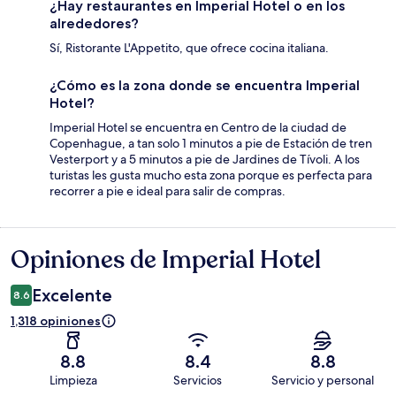
¿Hay restaurantes en Imperial Hotel o en los
alrededores?
Sí, Ristorante L'Appetito, que ofrece cocina italiana.
¿Cómo es la zona donde se encuentra Imperial
Hotel?
Imperial Hotel se encuentra en Centro de la ciudad de
Copenhague, a tan solo 1 minutos a pie de Estación de tren
Vesterport y a 5 minutos a pie de Jardines de Tívoli. A los
turistas les gusta mucho esta zona porque es perfecta para
recorrer a pie e ideal para salir de compras.
Opiniones de Imperial Hotel
Opiniones
Excelente
8.6
1,318 opiniones
8.8
8.4
8.8
Limpieza
Servicios
Servicio y personal