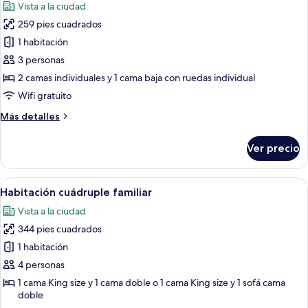
Vista a la ciudad
las
259 pies cuadrados
fotos
de
1 habitación
Habitación
3 personas
triple,
2 camas individuales y 1 cama baja con ruedas individual
varias
Wifi gratuito
camas
Más
Más detalles
detalles
sobre
Ver precio
Habitación
triple,
varias
Abrir
Habitación de hotel con dos camas, un 
14
camas
Habitación cuádruple familiar
todas
Vista a la ciudad
las
344 pies cuadrados
fotos
de
1 habitación
Habitación
4 personas
cuádruple
1 cama King size y 1 cama doble o 1 cama King size y 1 sofá cama
familiar
doble