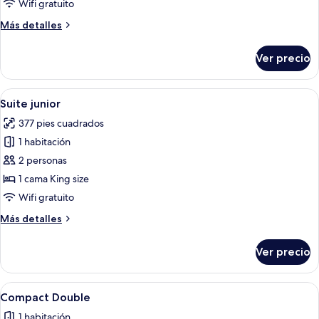
Wifi gratuito
Más
Más detalles
detalles
sobre
Ver precio
Habitación
individual
estándar
Abrir
Habitación de hotel con cama, un peque
9
Suite junior
todas
377 pies cuadrados
las
1 habitación
fotos
de
2 personas
Suite
1 cama King size
junior
Wifi gratuito
Más
Más detalles
detalles
sobre
Ver precio
Suite
junior
Abrir
Una habitación de hotel con cama, escrit
10
Compact Double
todas
1 habitación