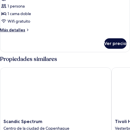
Habitación
1 persona
individual
1 cama doble
superior,
Wifi gratuito
1
Más
Más detalles
cama
detalles
matrimonial
sobre
Ver precio
Habitación
individual
superior,
Propiedades similares
1
cama
Scandic Spectrum
Tivoli Ho
matrimonial
Scandic
Tivoli
Scandic Spectrum
Tivoli 
Spectrum
Hotel
Centro de la ciudad de Copenhague
Vesterb