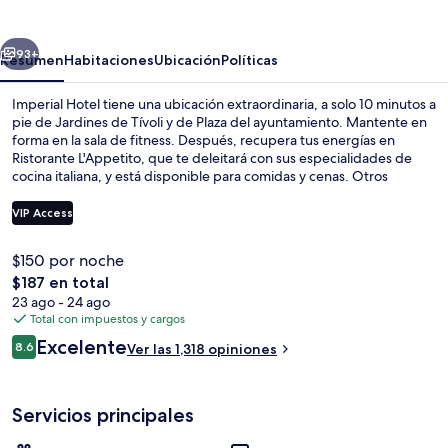
erior
Siguiente
93+
Resumen
Habitaciones
Ubicación
Políticas
Imperial Hotel tiene una ubicación extraordinaria, a solo 10 minutos a
pie de Jardines de Tívoli y de Plaza del ayuntamiento. Mantente en
forma en la sala de fitness. Después, recupera tus energías en
Ristorante L'Appetito, que te deleitará con sus especialidades de
cocina italiana, y está disponible para comidas y cenas. Otros
aspectos a destacar de este hotel de lujo son su bar o lounge y su
snack bar o deli. A otros visitantes les gusta que la propiedad está a
VIP Access
una corta distancia a pie de opciones de transporte público:
Estación de tren Vesterport está a unos pasos y Estación de metro
$150 por noche
Rådhuspladsen está a 8 minutos.
Sala de estar en el lobby
El
$187 en total
precio
23 ago - 24 ago
total
Total con impuestos y cargos
es
Opiniones
Excelente
8.6
Ver las 1,318 opiniones
de
8.6 de 10,
$187
Servicios principales