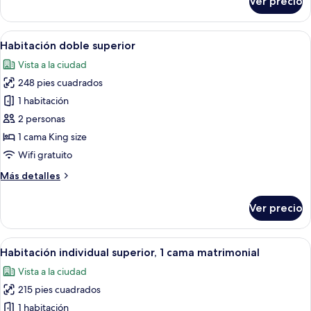
Ver precio
Twin
Room
Abrir
Vista desde la habitación
16
Habitación doble superior
todas
Vista a la ciudad
las
248 pies cuadrados
fotos
de
1 habitación
Habitación
2 personas
doble
1 cama King size
superior
Wifi gratuito
Más
Más detalles
detalles
sobre
Ver precio
Habitación
doble
superior
Abrir
Una habitación de hotel con cama, escrit
10
Habitación individual superior, 1 cama matrimonial
todas
Vista a la ciudad
las
215 pies cuadrados
fotos
de
1 habitación