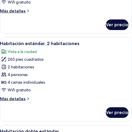
Wifi gratuito
Más
Más detalles
detalles
sobre
Ver precio
Habitación
cuádruple
familiar
Abrir
Una habitación de hotel con una cama 
11
Habitación estándar, 2 habitaciones
todas
Vista a la ciudad
las
263 pies cuadrados
fotos
de
2 habitaciones
Habitación
4 personas
estándar,
4 camas individuales
2
Wifi gratuito
habitaciones
Más
Más detalles
detalles
sobre
Ver precio
Habitación
estándar,
2
Abrir
Habitación de hotel con cama, escritorio
13
habitaciones
Habitación doble estándar