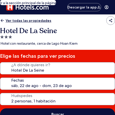
Ir a la sección principal de la página
Descargar la app
Ver todas las propiedades
Hotel De La Seine
Propiedad
de
Hotel con restaurante, cerca de Lago Hoan Kiem
3.0
estrellas
Elige las fechas para ver precios
¿A dónde quieres ir?
Fechas
Huéspedes
Buscar