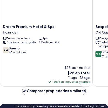
Dream
Bespok
Dream Premium Hotel & Spa
Bespok
Premium
Boutiqu
Hoan Kiem
Old Qua
Hotel
Hotel
Desayuno incluido
Spa
Desayu
&
Hanoi
Estacionamiento gratis
Wifi gratuito
Trasla
Spa
Old
aerop
Hoan
Quarter
7.4
Bueno
7.4
9.4
Kiem
Exc
de
40 opiniones
9.4
de
12 o
10,
10,
Bueno,
Excepcio
40
$23 por noche
12
opiniones
El
$25 en total
opinion
precio
11 ago - 12 ago
actual
Total con impuestos y cargos
es
de
Comparar propiedades similares
$25
Inicia sesión y reserva para acumular crédito OneKeyCash en