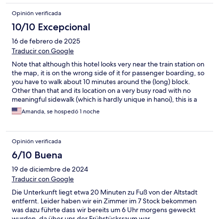
Opinión verificada
10/10 Excepcional
16 de febrero de 2025
Traducir con Google
Note that although this hotel looks very near the train station on
the map, it is on the wrong side of it for passenger boarding, so
you have to walk about 10 minutes around the (long) block.
Other than that and its location on a very busy road with no
meaningful sidewalk (which is hardly unique in hanoi), this is a
great place: clean, nicely decorated, huge bed (in our room,
Amanda, se hospedó 1 noche
anyway :)
Opinión verificada
6/10 Buena
19 de diciembre de 2024
Traducir con Google
Die Unterkunft liegt etwa 20 Minuten zu Fuß von der Altstadt
entfernt. Leider haben wir ein Zimmer im 7 Stock bekommen
was dazu führte dass wir bereits um 6 Uhr morgens geweckt
wurden, da über uns der Frühstücksraum war.