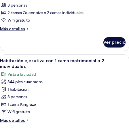
Habitación
3 personas
Deluxe
2 camas Queen size o 2 camas individuales
con
Wifi gratuito
1
Más
Más detalles
cama
detalles
matrimonial
sobre
Ver precio
o
Habitación
Deluxe
2
con
Abrir
Habitación de hotel con una cama gran
individuales
35
1
Habitación ejecutiva con 1 cama matrimonial o 2
todas
cama
individuales
matrimonial
las
Vista a la ciudad
o
fotos
2
344 pies cuadrados
de
individuales
1 habitación
Habitación
ejecutiva
3 personas
con
1 cama King size
1
Wifi gratuito
cama
Más
Más detalles
matrimonial
detalles