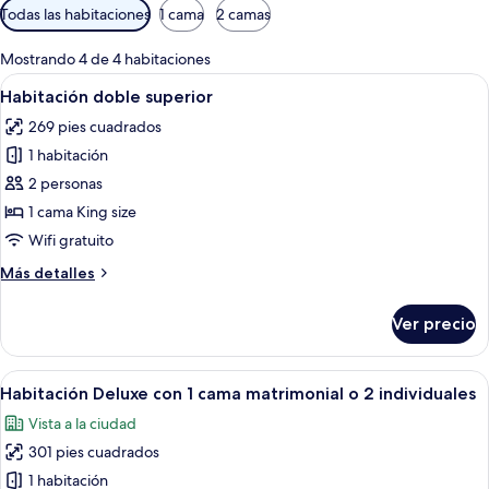
Filtros
Todas las habitaciones
1 cama
2 camas
disponibles
para
Mostrando 4 de 4 habitaciones
las
Abrir
Edredón, minibar, caja de seguridad en 
15
Habitación doble superior
habitaciones
todas
269 pies cuadrados
las
1 habitación
fotos
de
2 personas
Habitación
1 cama King size
doble
Wifi gratuito
superior
Más
Más detalles
detalles
sobre
Ver precio
Habitación
doble
superior
Abrir
Habitación de hotel con dos camas, u
23
Habitación Deluxe con 1 cama matrimonial o 2 individuales
todas
Vista a la ciudad
las
301 pies cuadrados
fotos
de
1 habitación