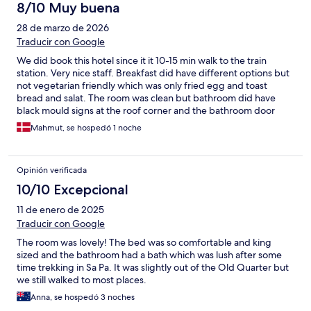
8/10 Muy buena
28 de marzo de 2026
Traducir con Google
We did book this hotel since it it 10-15 min walk to the train
station. Very nice staff. Breakfast did have different options but
not vegetarian friendly which was only fried egg and toast
bread and salat. The room was clean but bathroom did have
black mould signs at the roof corner and the bathroom door
could not close totally because it was swollen. The intrior was
Mahmut, se hospedó 1 noche
old. But nice place to stay one night close to the station.
Opinión verificada
10/10 Excepcional
11 de enero de 2025
Traducir con Google
The room was lovely! The bed was so comfortable and king
sized and the bathroom had a bath which was lush after some
time trekking in Sa Pa. It was slightly out of the Old Quarter but
we still walked to most places.
Anna, se hospedó 3 noches