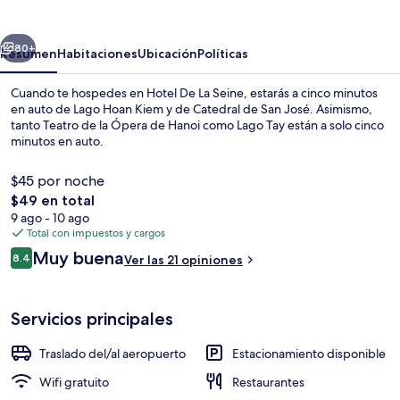
La
Seine
erior
Siguiente
80+
Resumen
Habitaciones
Ubicación
Políticas
Cuando te hospedes en Hotel De La Seine, estarás a cinco minutos
en auto de Lago Hoan Kiem y de Catedral de San José. Asimismo,
tanto Teatro de la Ópera de Hanoi como Lago Tay están a solo cinco
minutos en auto.
$45 por noche
El
$49 en total
precio
9 ago - 10 ago
total
Total con impuestos y cargos
Vista del balcón
es
Opiniones
Muy buena
8.4
Ver las 21 opiniones
de
8.4 de 10,
$49
Servicios principales
Traslado del/al aeropuerto
Estacionamiento disponible
Wifi gratuito
Restaurantes