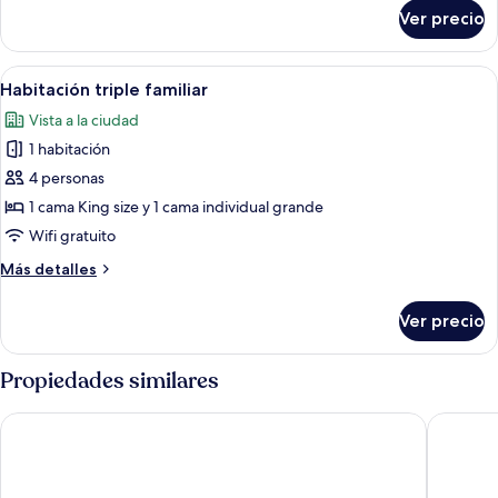
o
sobre
Ver precio
Habitación
2
ejecutiva
individuales
con
Abrir
Habitación de hotel con una cama grand
10
1
Habitación triple familiar
todas
cama
Vista a la ciudad
matrimonial
las
o
1 habitación
fotos
2
de
4 personas
individuales
Habitación
1 cama King size y 1 cama individual grande
triple
Wifi gratuito
familiar
Más
Más detalles
detalles
sobre
Ver precio
Habitación
triple
familiar
Propiedades similares
Dream Premium Hotel & Spa
Bespoke 