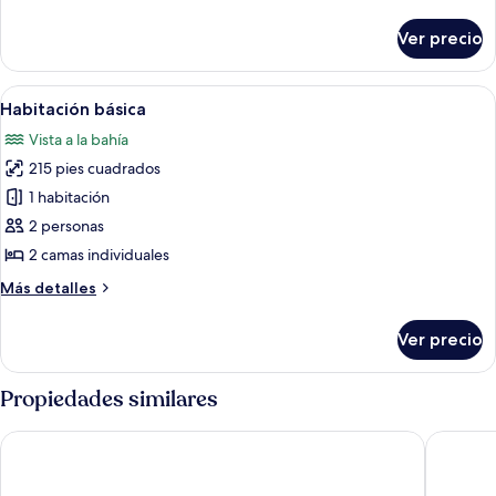
detalles
(Casita)
sobre
Ver precio
Casa,
vista
al
Abrir
Un dormitorio con un ventanal grande,
8
mar
Habitación básica
todas
(Casita)
Vista a la bahía
las
215 pies cuadrados
fotos
de
1 habitación
Habitación
2 personas
básica
2 camas individuales
Más
Más detalles
detalles
sobre
Ver precio
Habitación
básica
Propiedades similares
La Estancia Busuanga Resort
Fernvale