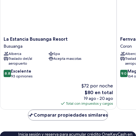
La
Fernvale
La Estancia Busuanga Resort
Fernva
Estancia
Leisure
Busuanga
Coron
Busuanga
Club
Alberca
Spa
Alberc
Resort
and
Traslado del/al
Acepta mascotas
Trasla
Busuanga
Resort
aeropuerto
aerop
Coron
8.8
9.0
Excelente
Mag
8.8
9.0
de
de
93 opiniones
164 
10,
10,
$72 por noche
Excelente,
Magnífi
El
$80 en total
93
164
precio
opiniones
opinion
19 ago - 20 ago
actual
Total con impuestos y cargos
es
de
Comparar propiedades similares
$80
Inicia sesión y reserva para acumular crédito OneKeyCash en