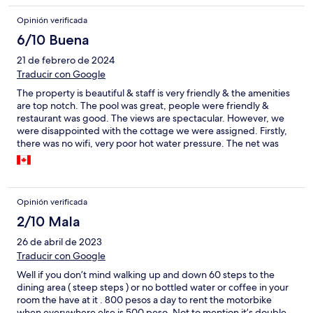
every time and very affordable. We got our laundry done here
Opinión verificada
and rented a moped to ride into town one day. They even
arrange transportation to and from the airport. I highly
6/10 Buena
recommend this place!
21 de febrero de 2024
Traducir con Google
The property is beautiful & staff is very friendly & the amenities
are top notch. The pool was great, people were friendly &
restaurant was good. The views are spectacular. However, we
were disappointed with the cottage we were assigned. Firstly,
there was no wifi, very poor hot water pressure. The net was
broken and we had insects in the room & supposedly a gecko
that would poop inside the cottage. Our fan was not working &
AC would not cool. It is also very far away from the main town &
commenting back & forth is time consuming and expensive. So I
Opinión verificada
would double check the location before booking. Overall, we
had a good time & we would go back (in a better cottage)
2/10 Mala
26 de abril de 2023
Traducir con Google
Well if you don’t mind walking up and down 60 steps to the
dining area ( steep steps ) or no bottled water or coffee in your
room the have at it . 800 pesos a day to rent the motorbike
when everywhere else is 500 peso. Not to mention it’s double