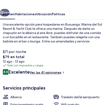
Sol
Resort
erior
Siguiente
&
45+
Resumen
Habitaciones
Ubicación
Políticas
Yacht
Una excelente opción para hospedarse en Busuanga, Marina del Sol
Club
Resort & Yacht Club te ofrece una marina. Después de darte un
chapuzón en la alberca al aire libre, puedes disfrutar de una comida
o un bocadillo en el restaurante. También puedes relajarte con una
bebida en el bar o lounge. Entre sus amenidades y servicios
destacan su terraza y su jardín.
$71 por noche
El
$79 en total
precio
12 ago - 13 ago
Alberca al aire libre
total
Total con impuestos y cargos
es
Opiniones
Excelente
8.8
Ver las 41 opiniones
de
8.8 de 10,
$79
Servicios principales
Alberca
Traslado del/al aeropuerto
Estacionamiento gratis
Wifi gratuito