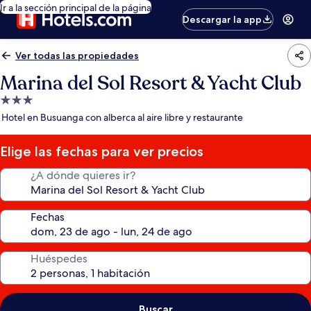
Ir a la sección principal de la página
Descargar la app
Ver todas las propiedades
Marina del Sol Resort & Yacht Club
Propiedad
de
Hotel en Busuanga con alberca al aire libre y restaurante
3.0
estrellas
Elige las fechas para ver precios
¿A dónde quieres ir?
Fechas
Huéspedes
Buscar