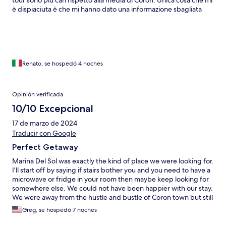
tour sono più cari rispetto alla media di Coron. Unica cosa che mi
è dispiaciuta è che mi hanno dato una informazione sbagliata
per farmi fare il pieno di benzina da loro (con un bel
sovrapprezzo). Sconsiglio a chi ha difficolta a deambulare poiché
l'intero resort, compreso il ristorante, è costruito su diversi livelli
(presenza di molte scale). E' lontano dal centro e da ogni altra
struttura ricettiva, ma il resort ha tutti i confort per soggiornare
al meglio. Per noi, la più bella sistemazione a palawan, la
Renato, se hospedó 4 noches
ricorderemo per sempre.
Opinión verificada
10/10 Excepcional
17 de marzo de 2024
Traducir con Google
Perfect Getaway
Marina Del Sol was exactly the kind of place we were looking for.
I’ll start off by saying if stairs bother you and you need to have a
microwave or fridge in your room then maybe keep looking for
somewhere else. We could not have been happier with our stay.
We were away from the hustle and bustle of Coron town but still
had access to all the beautiful natural resources of the island. I
Greg, se hospedó 7 noches
dove with D-divers 6 days in a row and took a private boat to
Black Island with my wife the last day. Their food was so good