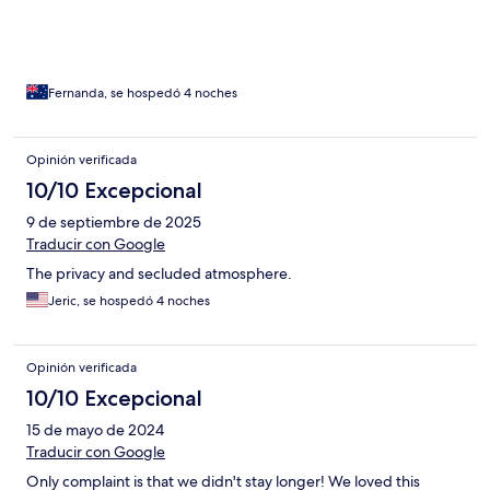
were always so kind & up for a chat to get to know us. Cannot
wait to come back here (soon)!
Fernanda, se hospedó 4 noches
Opinión verificada
10/10 Excepcional
9 de septiembre de 2025
Traducir con Google
The privacy and secluded atmosphere.
Jeric, se hospedó 4 noches
Opinión verificada
10/10 Excepcional
15 de mayo de 2024
Traducir con Google
Only complaint is that we didn't stay longer! We loved this