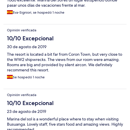
Todo excelente. Marina del Sol es un lugar estupendo donde
pasar unos días de vacaciones frente al mar.
Eva-Signiori, se hospedó 1 noche
Opinión verificada
10/10 Excepcional
30 de agosto de 2019
The resort is located a bit far from Coron Town, but very close to
the WW2 shipwrecks. The views from our room were amazing.
Rooms are big and provided by silent aircon. We definitely
recommend this resort.
Se hospedó 1 noche
Opinión verificada
10/10 Excepcional
23 de agosto de 2019
Marina del sol is a wonderful place where to stay when visiting
Busuanga. Lovely staff, five stars food and amazing views. Highly
recommended.