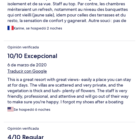
isolement et de sa vue. Staff au top. Par contre, les chambres
mériteraient un refresh, notamment au niveau des banquettes
qui ont vieilli (jaune sale), idem pour celles des terrasses et du
resto, la sensation de confort y gagnerait. Autre souci : pas de
wifi dans les chambres, ni resto, ni piscine donc assez
Karine, se hospedó 2 noches
handicapant.
Opinión verificada
10/10 Excepcional
6 de marzo de 2020
Traducir con Google
This is a great resort with great views- easily a place you can stay
at for days. The villas are scattered and very private, and the
vegetation is thick and lush- plenty of flowers. The staff is very
friendly, professional, and attentive and will go out of their way
to make sure you're happy. I forgot my shoes after a boating
trip, but couldn't remember if I had left it at the bus terminal or
Se hospedó 6 noches
on the bus itself. The staff did the detective work by
themselves, and the shoes were waiting for me, the very next
morning. That being said, I am the first person to break the
Opinión verificada
perfect 5.0 rating this resort has received, and for good
reasons. I think they can do just a little more, in order to become
4/10 Regular