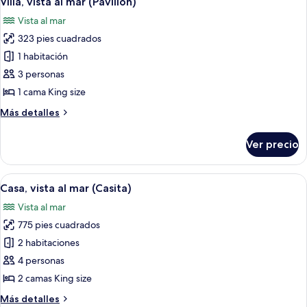
Villa, vista al mar (Pavilion)
todas
al
Vista al mar
mar
las
323 pies cuadrados
fotos
de
1 habitación
Villa,
3 personas
vista
1 cama King size
al
Más
Más detalles
mar
detalles
(Pavilion)
sobre
Ver precio
Villa,
vista
al
Abrir
Un dormitorio con cama, un asiento jun
13
mar
Casa, vista al mar (Casita)
todas
(Pavilion)
Vista al mar
las
775 pies cuadrados
fotos
de
2 habitaciones
Casa,
4 personas
vista
2 camas King size
al
Más
Más detalles
mar