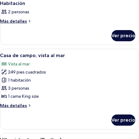
1
Habitación
todas
2 personas
las
fotos
Más
Más detalles
detalles
de
sobre
Habitación
Ver precio
Habitación
Abrir
Ropa de cama
11
Casa de campo, vista al mar
todas
Vista al mar
las
249 pies cuadrados
fotos
de
1 habitación
Casa
3 personas
de
1 cama King size
campo,
Más
Más detalles
vista
detalles
al
sobre
Ver precio
Casa
mar
de
campo,
Abrir
Un dormitorio con cama, ventilador d
8
vista