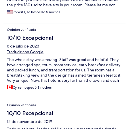
the price 180 usd to have a tv in your room. Please let me not
forget the internet is practically non existent. And the food is
Robert I, se hospedó 5 noches
terrible. I would suggest that Expedia remove this place from
their list of hotels. If your elderly do not come to this place as
you will not be staying long due to the stairs and location. Let’s
Opinión verificada
not forget the open billing policy they try to impose on you (
watch your bill )
10/10 Excepcional
6 de julio de 2023
Traducir con Google
The whole stay was amazing. Staff was great and helpful. They
have arranged spa, tours, room service, early breakfast delivery
and packed lunch, and transportation for us. The room has a
breathtaking view and the design has a mediterranean feel to it.
Very unique. Now, this hotel is very far from the town and each
way cost 2,500. That’s the biggest issue we had. Not their fault.
Cy, se hospedó 3 noches
All transpo service offers that price. Also the hotel is a bit run
down and needs maintenance. There’s lots of tiny cracks and
holes so there are lots of bugs and geckos inside the room. Be
Opinión verificada
ready with bug spray. The view from the window would have
been great but the windows need cleaning. Overall though, we
10/10 Excepcional
liked our stay. We would come back
12 de noviembre de 2019