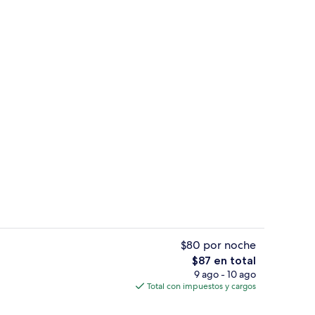
Escritorio, cortinas blackout y insonor
$80 por noche
El
$87 en total
precio
9 ago - 10 ago
Sala de estar en el lobby
total
Total con impuestos y cargos
es
de