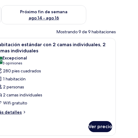
fin de semana ago 7 - ago 9
Consulta la disponibilidad para el próximo fin de semana ago 
Próximo fin de semana
ago 14 - ago 16
Mostrando 9 de 9 habitaciones
grande, una silla, una mesita de noche y una lámpara fijada a la pared.
brir
Habitación de hotel con dos camas, una silla, 
5
bitación estándar con 2 camas individuales, 2
odas
mas individuales
s
Excepcional
.0
otos
10.0 de 10
(3
3 opiniones
e
opiniones)
280 pies cuadrados
abitación
1 habitación
stándar
2 personas
on
2 camas individuales
Wifi gratuito
amas
ndividuales,
ás
s detalles
talles
bre
amas
Ver precio
bitación
ndividuales
tándar