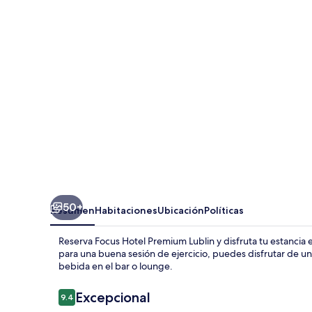
Premium
Lublin
50+
Resumen
Habitaciones
Ubicación
Políticas
Reserva Focus Hotel Premium Lublin y disfruta tu estancia en
para una buena sesión de ejercicio, puedes disfrutar de una
bebida en el bar o lounge.
Opiniones
Excepcional
9.4
9.4 de 10,