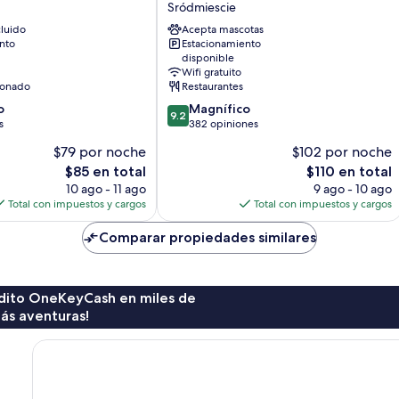
Sródmiescie
Grand
luido
Acepta mascotas
Hotel
nto
Estacionamiento
Lublin
disponible
Sródmiescie
Wifi gratuito
ionado
Restaurantes
9.2
o
Magnífico
9.2
de
s
382 opiniones
10,
$79 por noche
$102 por noche
Magnífico,
El
El
$85 en total
$110 en total
382
precio
precio
opiniones
10 ago - 11 ago
9 ago - 10 ago
actual
actual
Total con impuestos y cargos
Total con impuestos y cargos
es
es
de
de
Comparar propiedades similares
$85
$110
rédito OneKeyCash en miles de
ás aventuras!