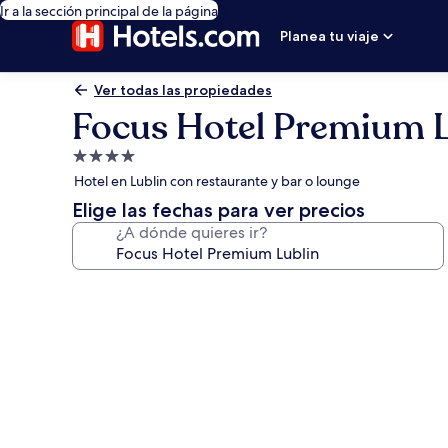
Ir a la sección principal de la página
Planea tu viaje
Ver todas las propiedades
Focus Hotel Premium L
Propiedad
de
Hotel en Lublin con restaurante y bar o lounge
4.0
Elige las fechas para ver precios
estrellas
¿A dónde quieres ir?
Galería
de
fotos
de
Focus
Hotel