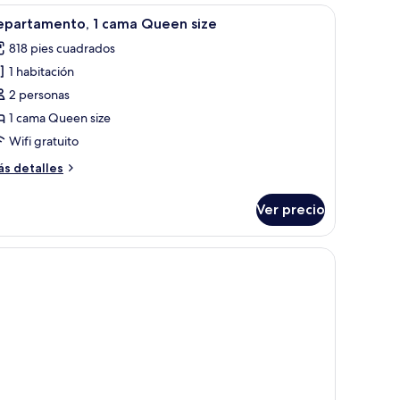
n
brir
Una sala de estar moderna con sofá, sillón, me
6
epartamento, 1 cama Queen size
odas
mas
818 pies cuadrados
dividuales,
s
1 habitación
otos
mas
e
2 personas
dividuales
epartamento,
1 cama Queen size
Wifi gratuito
ama
ás
s detalles
ueen
talles
ize
bre
Ver precio
partamento,
ama
 dos sillas, una mesa con un florero y una lámpara.
ueen
ze