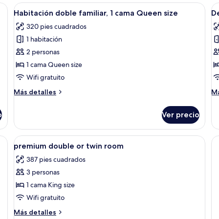
1
co
a cama grande, dos sillas, una mesita y una ventana con cortinas.
Abrir
Área de sala de estar
A
cama
5
2
Habitación doble familiar, 1 cama Queen size
D
todas
t
Queen
ca
320 pies cuadrados
size
las
in
la
2
1 habitación
fotos
f
ca
de
d
2 personas
in
Habitación
D
1 cama Queen size
doble
1
Wifi gratuito
familiar,
c
Más
M
Más detalles
Má
1
Q
detalles
de
cama
s
sobre
so
o
Ver precio
Habitación
De
Queen
doble
1
size
familiar,
c
Abrir
Una habitación de hotel con una cama,
2
1
Q
premium double or twin room
todas
cama
si
387 pies cuadrados
Queen
las
size
3 personas
fotos
de
1 cama King size
premium
Wifi gratuito
double
Más
Más detalles