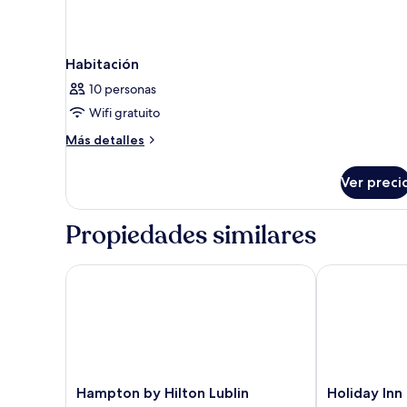
Habitación
10 personas
Wifi gratuito
Más
Más detalles
detalles
sobre
Ver preci
Habitación
Propiedades similares
Hampton by Hilton Lublin
Holiday Inn E
Hampton
Holiday
Hampton by Hilton Lublin
Holiday Inn
by
Inn