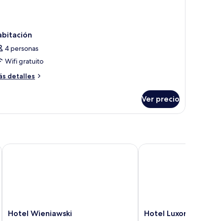
abitación
4 personas
Wifi gratuito
ás
s detalles
talles
bre
Ver precio
bitación
Hotel Wieniawski
Hotel Luxor
Hotel
Hotel
Hotel Wieniawski
Hotel Luxor
Wieniawski
Luxor