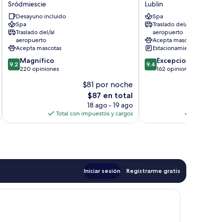
Sródmiescie
Lublin
Sródmiescie
Lublin
Desayuno incluido
Spa
Spa
Traslado del/al
Traslado del/al
aeropuerto
aeropuerto
Acepta mascotas
Acepta mascotas
Estacionamiento gratis
9.2
9.4
Magnífico
Excepcional
9.2
9.4
de
de
220 opiniones
162 opiniones
10,
10,
$81 por noche
$
Magnífico,
Excepcional,
El
$87 en total
220
162
precio
opiniones
opiniones
18 ago - 19 ago
actual
Total con impuestos y cargos
Total con 
es
de
$87
Iniciar sesión
Registrarme gratis