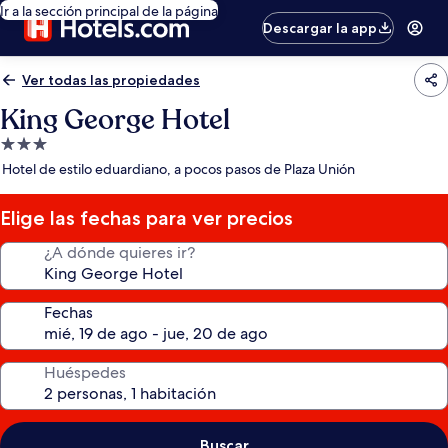
Ir a la sección principal de la página
Descargar la app
Ver todas las propiedades
King George Hotel
Propiedad
de
Hotel de estilo eduardiano, a pocos pasos de Plaza Unión
3.0
estrellas
Elige las fechas para ver precios
¿A dónde quieres ir?
Fechas
Huéspedes
Buscar