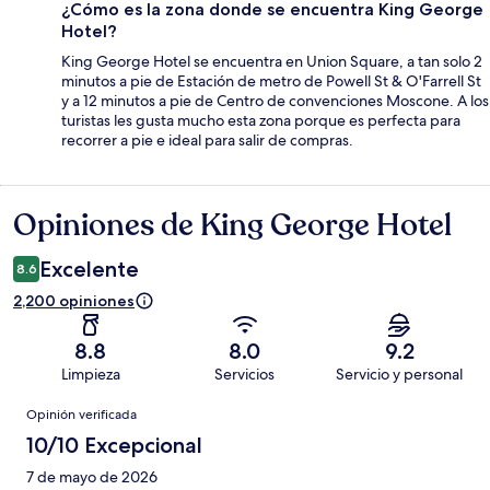
¿Cómo es la zona donde se encuentra King George
Hotel?
King George Hotel se encuentra en Union Square, a tan solo 2
minutos a pie de Estación de metro de Powell St & O'Farrell St
y a 12 minutos a pie de Centro de convenciones Moscone. A los
turistas les gusta mucho esta zona porque es perfecta para
recorrer a pie e ideal para salir de compras.
Opiniones de King George Hotel
Opiniones
Excelente
8.6
2,200 opiniones
8.8
8.0
9.2
Limpieza
Servicios
Servicio y personal
Opiniones
Opinión verificada
10/10 Excepcional
7 de mayo de 2026