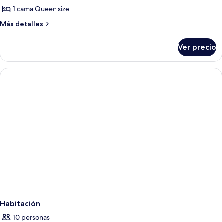
(Parlor)
1 cama Queen size
fotos
de
Más
Más detalles
detalles
Suite
sobre
superior,
Ver precio
Suite
1
superior,
cama
1
cama
Queen
Queen
size
size
Habitación
10 personas