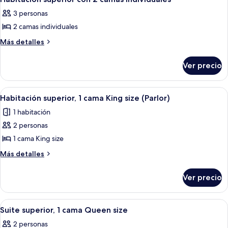
matrimoniales
todas
matrimoniales
3 personas
las
2 camas individuales
fotos
de
Más
Más detalles
detalles
Habitación
sobre
superior
Ver precio
Habitación
con
superior
2
con
Abrir
Una cama bien tendida con un cabecer
1
2
camas
Habitación superior, 1 cama King size (Parlor)
todas
camas
individuales
1 habitación
individuales
las
2 personas
fotos
de
1 cama King size
Habitación
Más
Más detalles
superior,
detalles
sobre
1
Ver precio
Habitación
cama
superior,
King
1
Abrir
Una cama bien tendida con un cabecer
1
size
cama
Suite superior, 1 cama Queen size
todas
King
(Parlor)
2 personas
size
las