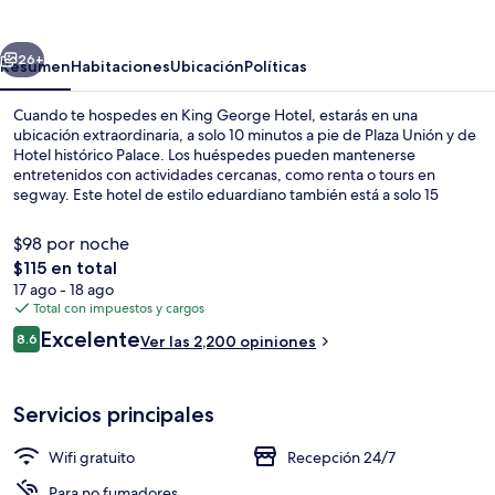
Hotel
erior
Siguiente
26+
Resumen
Habitaciones
Ubicación
Políticas
Cuando te hospedes en King George Hotel, estarás en una
ubicación extraordinaria, a solo 10 minutos a pie de Plaza Unión y de
Hotel histórico Palace. Los huéspedes pueden mantenerse
entretenidos con actividades cercanas, como renta o tours en
segway. Este hotel de estilo eduardiano también está a solo 15
minutos a pie de Centro de convenciones Moscone y Museo de
Arte Moderno de San Francisco. A otros visitantes les gusta que la
$98 por noche
propiedad está a una corta distancia a pie de opciones de
El
$115 en total
transporte público: Estación de metro de Powell St & O'Farrell St
precio
17 ago - 18 ago
está a unos pasos y Estación de metro de Powell St & Geary Blvd
Lounge
total
Total con impuestos y cargos
está a 3 minutos.
es
Opiniones
Excelente
8.6
Ver las 2,200 opiniones
de
8.6 de 10,
$115
Servicios principales
Wifi gratuito
Recepción 24/7
Para no fumadores