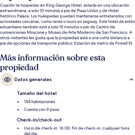
Cuando te hospedes en King George Hotel, estarás en una ubicación
extraordinaria, a solo 10 minutos a pie de Plaza Unión y de Hotel
histórico Palace. Los huéspedes pueden mantenerse entretenidos con
actividades cercanas, como renta o tours en segway. Este hotel de estilo
eduardiano también está a solo 15 minutos a pie de Centro de
convenciones Moscone y Museo de Arte Moderno de San Francisco. A
otros visitantes les gusta que la propiedad está a una corta distancia a
pie de opciones de transporte público: Estación de metro de Powell St
& O'Farrell St está a unos pasos y Estación de metro de Powell St &
Geary Blvd está a 3 minutos.
Más información sobre esta
propiedad
Datos generales
Tamaño del hotel
154 habitaciones
Cuenta con 9 pisos
Check-in/check-out
Inicio de check-in: 16:00. Fin de check-in: cualquier hora
del día