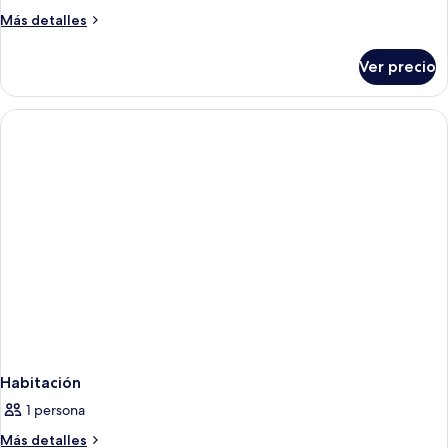
Más
Más detalles
detalles
sobre
Ver precio
Habitación
Habitación
1 persona
Más
Más detalles