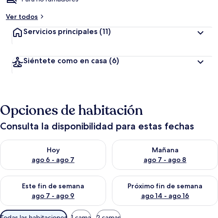
Ver todos
Servicios principales
(11)
Siéntete como en casa
(6)
Opciones de habitación
Consulta la disponibilidad para estas fechas
Consulta la disponibilidad para hoy ago 6 - ago 7
Consulta la disponibilidad pa
Hoy
Mañana
ago 6 - ago 7
ago 7 - ago 8
Consulta la disponibilidad para este fin de semana ago 7 - ag
Consulta la disponibilidad par
Este fin de semana
Próximo fin de semana
ago 7 - ago 9
ago 14 - ago 16
Filtros
Todas las habitaciones
1 cama
2 camas