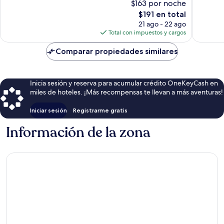
$163 por noche
3,398
opinion
opiniones
El
$191 en total
precio
21 ago - 22 ago
actual
Total con impuestos y cargos
es
de
Comparar propiedades similares
$191
Inicia sesión y reserva para acumular crédito OneKeyCash en
miles de hoteles. ¡Más recompensas te llevan a más aventuras!
Iniciar sesión
Registrarme gratis
Información de la zona