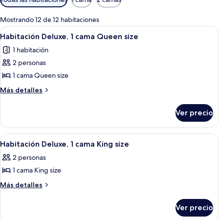
disponibles
para
Mostrando 12 de 12 habitaciones
las
Abrir
Habitación de hotel con una cama grand
2
Habitación Deluxe, 1 cama Queen size
habitaciones
todas
1 habitación
las
2 personas
fotos
de
1 cama Queen size
Habitación
Más
Más detalles
Deluxe,
detalles
sobre
1
Ver precio
Habitación
cama
Deluxe,
Queen
1
Abrir
Una habitación de hotel con una cama
1
size
cama
Habitación Deluxe, 1 cama King size
todas
Queen
2 personas
size
las
1 cama King size
fotos
de
Más
Más detalles
detalles
Habitación
sobre
Deluxe,
Ver precio
Habitación
1