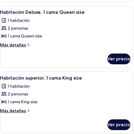
Deluxe,
cama
1
Abrir
Habitación de hotel con una cama grand
1
cama
King
Habitación Deluxe, 1 cama Queen size
todas
King
size
1 habitación
size
las
2 personas
fotos
de
1 cama Queen size
Habitación
Más
Más detalles
Deluxe,
detalles
sobre
1
Ver precio
Habitación
cama
Deluxe,
Queen
1
Abrir
Una habitación de hotel con una cama g
3
size
cama
Habitación superior, 1 cama King size
todas
Queen
1 habitación
size
las
2 personas
fotos
de
1 cama King size
Habitación
Más
Más detalles
superior,
detalles
sobre
1
Ver precio
Habitación
cama
superior,