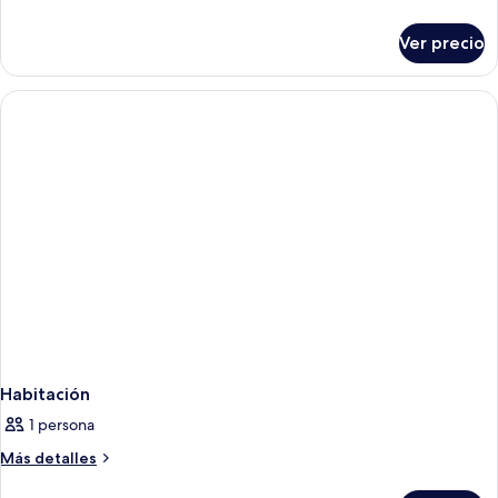
detalles
sobre
Ver precio
Habitación
Habitación
1 persona
Más
Más detalles
detalles
sobre