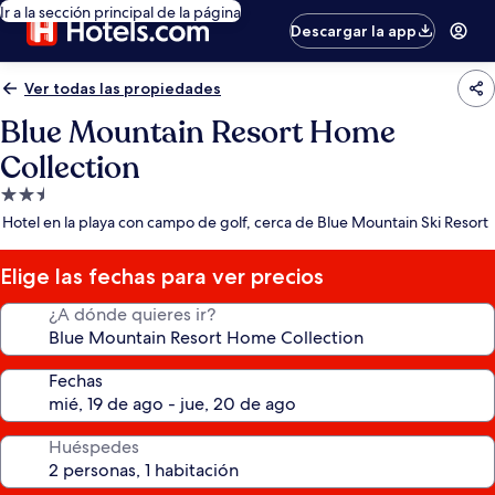
Ir a la sección principal de la página
Descargar la app
Ver todas las propiedades
Blue Mountain Resort Home
Collection
Propiedad
de
Hotel en la playa con campo de golf, cerca de Blue Mountain Ski Resort
2.5
estrellas
Elige las fechas para ver precios
¿A dónde quieres ir?
Fechas
Huéspedes