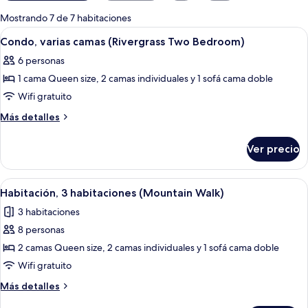
para
Mostrando 7 de 7 habitaciones
las
Abrir
Un salón amplio con una gran mesa d
6
Condo, varias camas (Rivergrass Two Bedroom)
habitaciones
todas
6 personas
las
1 cama Queen size, 2 camas individuales y 1 sofá cama doble
fotos
de
Wifi gratuito
Condo,
Más
Más detalles
varias
detalles
sobre
camas
Ver precio
Condo,
(Rivergrass
varias
Two
camas
Abrir
Una sala de estar moderna con un sofá 
5
Bedroom)
(Rivergrass
Habitación, 3 habitaciones (Mountain Walk)
todas
Two
3 habitaciones
Bedroom)
las
8 personas
fotos
de
2 camas Queen size, 2 camas individuales y 1 sofá cama doble
Habitación,
Wifi gratuito
3
Más
Más detalles
habitaciones
detalles