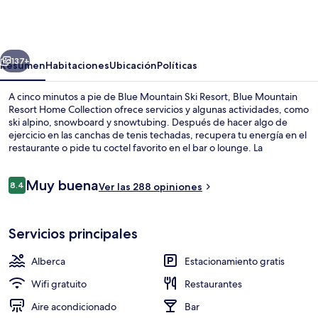
Mountain
Resort
Home
erior
Siguiente
Collection
137+
Resumen
Habitaciones
Ubicación
Políticas
A cinco minutos a pie de Blue Mountain Ski Resort, Blue Mountain
Resort Home Collection ofrece servicios y algunas actividades, como
ski alpino, snowboard y snowtubing. Después de hacer algo de
ejercicio en las canchas de tenis techadas, recupera tu energía en el
restaurante o pide tu coctel favorito en el bar o lounge. La
propiedad destaca por su campo de golf y su jardín. Los
esquiadores disfrutarán del traslado desde/hacia las pistas de ski
Opiniones
Muy buena
gratis, junto con algunos servicios, como pases de ski, resguardo de
8.4
Ver las 288 opiniones
8.4 de 10,
equipos de ski y renta de equipos de ski. A otros visitantes les
encanta el personal amable.
Jardín
Servicios principales
Alberca
Estacionamiento gratis
Wifi gratuito
Restaurantes
Aire acondicionado
Bar