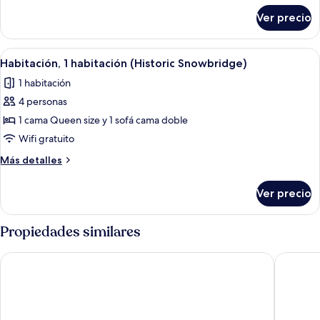
sobre
habitaciones
Ver precio
Habitación,
(Rivergrass)
2
habitaciones
Abrir
Tabla de planchar con plancha, wifi gr
4
(Rivergrass)
Habitación, 1 habitación (Historic Snowbridge)
todas
1 habitación
las
4 personas
fotos
de
1 cama Queen size y 1 sofá cama doble
Habitación,
Wifi gratuito
1
Más
Más detalles
habitación
detalles
(Historic
sobre
Ver precio
Habitación,
Snowbridge)
1
habitación
Propiedades similares
(Historic
Snowbridge)
Blue Mountain Resort Village Suites
Blue Mou