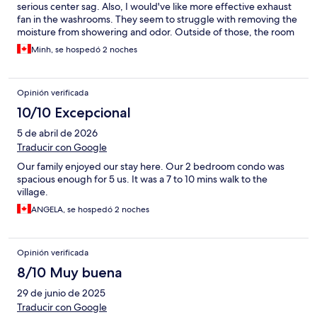
serious center sag. Also, I would've like more effective exhaust
fan in the washrooms. They seem to struggle with removing the
moisture from showering and odor. Outside of those, the room
was unit was spacious and well appointed.
Minh, se hospedó 2 noches
Opinión verificada
10/10 Excepcional
5 de abril de 2026
Traducir con Google
Our family enjoyed our stay here. Our 2 bedroom condo was
spacious enough for 5 us. It was a 7 to 10 mins walk to the
village.
ANGELA, se hospedó 2 noches
Opinión verificada
8/10 Muy buena
29 de junio de 2025
Traducir con Google