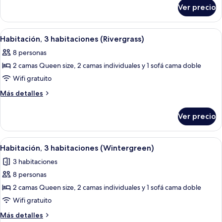
(Mountain
sobre
Ver precio
Habitación,
Walk)
3
habitaciones
Abrir
Un dormitorio con dos camas, una vent
4
(Mountain
Habitación, 3 habitaciones (Rivergrass)
todas
Walk)
8 personas
las
2 camas Queen size, 2 camas individuales y 1 sofá cama doble
fotos
de
Wifi gratuito
Habitación,
Más
Más detalles
3
detalles
sobre
habitaciones
Ver precio
Habitación,
(Rivergrass)
3
habitaciones
Abrir
Habitación de hotel con dos camas, una
5
(Rivergrass)
Habitación, 3 habitaciones (Wintergreen)
todas
3 habitaciones
las
8 personas
fotos
de
2 camas Queen size, 2 camas individuales y 1 sofá cama doble
Habitación,
Wifi gratuito
3
Más
Más detalles