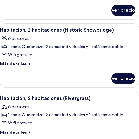
habitaciones
detalles
(Wintergreen)
sobre
Ver precio
Habitación,
3
habitaciones
Abrir
Una habitación de hotel con una cama
4
(Wintergreen)
Habitación, 2 habitaciones (Historic Snowbridge)
todas
6 personas
las
1 cama Queen size, 2 camas individuales y 1 sofá cama doble
fotos
de
Wifi gratuito
Habitación,
Más
Más detalles
2
detalles
sobre
habitaciones
Ver precio
Habitación,
(Historic
2
Snowbridge)
habitaciones
Abrir
Un dormitorio con dos camas, una vent
4
(Historic
Habitación, 2 habitaciones (Rivergrass)
todas
Snowbridge)
6 personas
las
1 cama Queen size, 2 camas individuales y 1 sofá cama doble
fotos
de
Wifi gratuito
Habitación,
Más
Más detalles
2
detalles