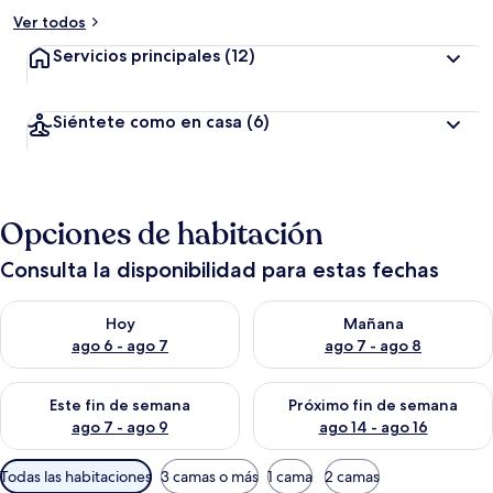
Ver todos
Servicios principales
(12)
Siéntete como en casa
(6)
Opciones de habitación
Consulta la disponibilidad para estas fechas
Consulta la disponibilidad para hoy ago 6 - ago 7
Consulta la disponibilidad pa
Hoy
Mañana
ago 6 - ago 7
ago 7 - ago 8
Consulta la disponibilidad para este fin de semana ago 7 - ag
Consulta la disponibilidad par
Este fin de semana
Próximo fin de semana
ago 7 - ago 9
ago 14 - ago 16
Filtros
Todas las habitaciones
3 camas o más
1 cama
2 camas
disponibles