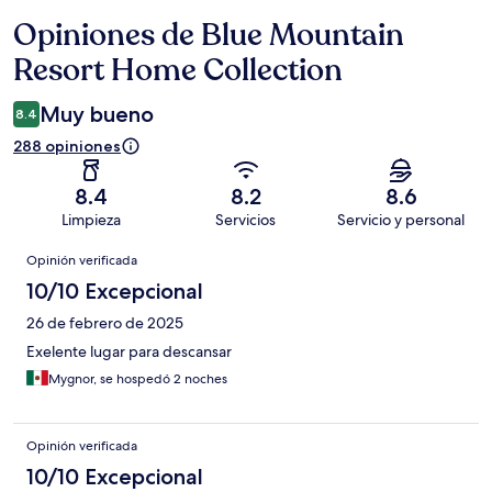
Opiniones de Blue Mountain
Opiniones
Resort Home Collection
Muy bueno
8.4
288 opiniones
8.4
8.2
8.6
Limpieza
Servicios
Servicio y personal
Opiniones
Opinión verificada
10/10 Excepcional
26 de febrero de 2025
Exelente lugar para descansar
Mygnor, se hospedó 2 noches
Opinión verificada
10/10 Excepcional