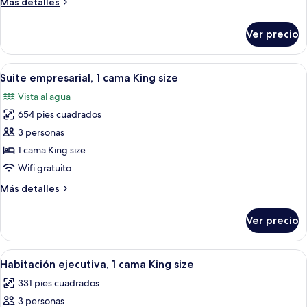
Más
Más detalles
camas
detalles
individuales
sobre
Ver precio
Habitación
superior,
2
Abrir
Ropa de cama hipoalergénica y minib
6
camas
Suite empresarial, 1 cama King size
todas
individuales
Vista al agua
las
654 pies cuadrados
fotos
de
3 personas
Suite
1 cama King size
empresarial,
Wifi gratuito
1
Más
Más detalles
cama
detalles
King
sobre
Ver precio
Suite
size
empresarial,
1
Abrir
Ropa de cama hipoalergénica y minib
4
cama
Habitación ejecutiva, 1 cama King size
todas
King
331 pies cuadrados
size
las
3 personas
fotos