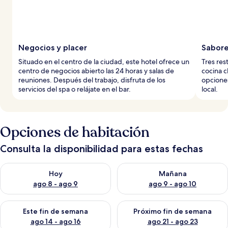
Negocios y placer
Sabore
Situado en el centro de la ciudad, este hotel ofrece un
Tres res
centro de negocios abierto las 24 horas y salas de
cocina c
reuniones. Después del trabajo, disfruta de los
opcione
servicios del spa o relájate en el bar.
local.
Opciones de habitación
Consulta la disponibilidad para estas fechas
Consulta la disponibilidad para hoy ago 8 - ago 9
Consulta la disponibilidad pa
Hoy
Mañana
ago 8 - ago 9
ago 9 - ago 10
Consulta la disponibilidad para este fin de semana ago 14 - ag
Consulta la disponibilidad pa
Este fin de semana
Próximo fin de semana
ago 14 - ago 16
ago 21 - ago 23