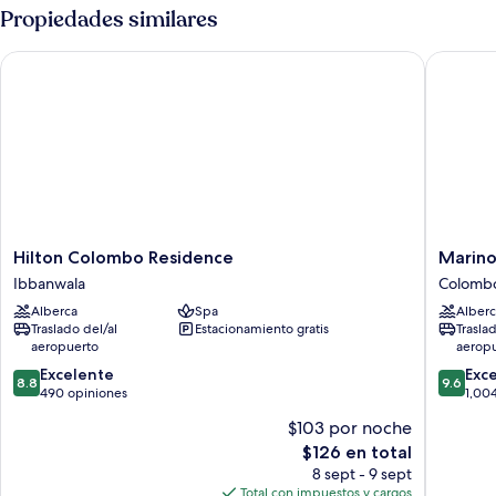
camas
con
Propiedades similares
individuales
2
camas
Hilton Colombo Residence
Marino 
individuales,
2
camas
individuales
Hilton
Marino
Hilton Colombo Residence
Marin
Colombo
Beach
Ibbanwala
Colomb
Residence
Colomb
Alberca
Spa
Alberc
Ibbanwala
Colomb
Traslado del/al
Estacionamiento gratis
Trasla
aeropuerto
aerop
8.8
9.6
Excelente
Exc
8.8
9.6
de
de
490 opiniones
1,00
10,
10,
$103 por noche
Excelente,
Excepcio
El
$126 en total
490
1,004
precio
opiniones
opinion
8 sept - 9 sept
actual
Total con impuestos y cargos