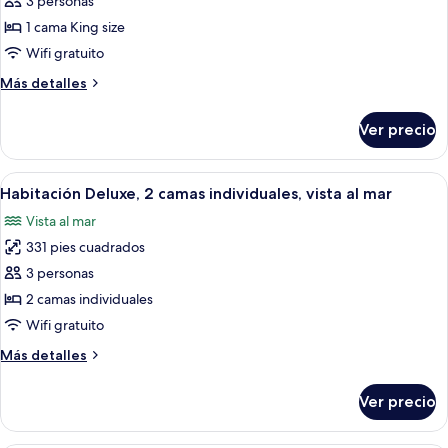
3 personas
Suite
Deluxe,
1 cama King size
1
Wifi gratuito
cama
Más
Más detalles
King
detalles
size,
sobre
Ver precio
Suite
con
Deluxe,
acceso
1
Abrir
Habitación de hotel con dos camas, telev
al
9
cama
Habitación Deluxe, 2 camas individuales, vista al mar
todas
King
salón
Vista al mar
size,
las
lounge
con
331 pies cuadrados
fotos
del
acceso
de
3 personas
club,
al
Habitación
salón
2 camas individuales
vista
lounge
Deluxe,
al
Wifi gratuito
del
2
mar
club,
Más
Más detalles
camas
vista
detalles
individuales,
al
sobre
Ver precio
mar
Habitación
vista
Deluxe,
al
2