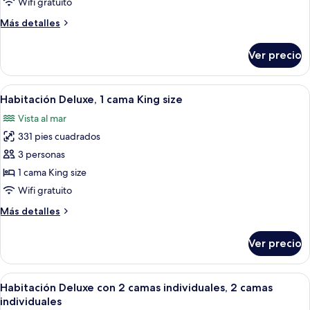
Wifi gratuito
cama
Más
Más detalles
King
detalles
size,
sobre
Ver precio
Suite,
en
1
esquina
cama
Abrir
Ropa de cama hipoalergénica y minib
7
King
Habitación Deluxe, 1 cama King size
todas
size,
Vista al mar
en
las
esquina
331 pies cuadrados
fotos
de
3 personas
Habitación
1 cama King size
Deluxe,
Wifi gratuito
1
Más
Más detalles
cama
detalles
King
sobre
Ver precio
Habitación
size
Deluxe,
1
Abrir
Habitación de hotel con dos camas, un e
4
cama
Habitación Deluxe con 2 camas individuales, 2 camas
todas
King
individuales
size