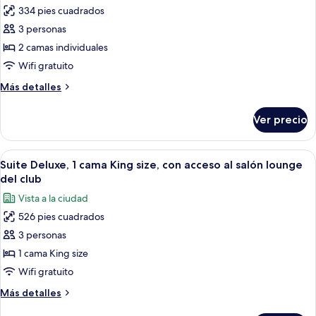
las
334 pies cuadrados
fotos
3 personas
de
2 camas individuales
Habitación
Deluxe
Wifi gratuito
con
Más
Más detalles
2
detalles
sobre
camas
Ver precio
Habitación
individuales,
Deluxe
2
con
Abrir
Una habitación de hotel moderna con u
7
camas
2
Suite Deluxe, 1 cama King size, con acceso al salón lounge
todas
camas
individuales
del club
individuales,
las
Vista a la ciudad
2
fotos
camas
526 pies cuadrados
de
individuales
3 personas
Suite
Deluxe,
1 cama King size
1
Wifi gratuito
cama
Más
Más detalles
King
detalles