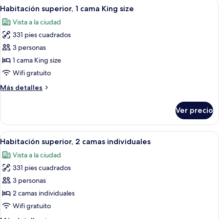
Abrir
Ropa de cama hipoalergénica y minib
mar
8
camas
Habitación superior, 1 cama King size
todas
individuales,
Vista a la ciudad
vista
las
al
331 pies cuadrados
fotos
mar
de
3 personas
Habitación
1 cama King size
superior,
Wifi gratuito
1
Más
Más detalles
cama
detalles
King
sobre
Ver precio
Habitación
size
superior,
1
Abrir
Habitación de hotel con dos camas, un e
6
cama
Habitación superior, 2 camas individuales
todas
King
Vista a la ciudad
size
las
331 pies cuadrados
fotos
de
3 personas
Habitación
2 camas individuales
superior,
Wifi gratuito
2