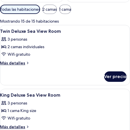
Filtros
Todas las habitaciones
2 camas
1 cama
disponibles
para
Mostrando 15 de 15 habitaciones
las
Abrir
Ropa de cama hipoalergénica y minib
9
Twin Deluxe Sea View Room
habitaciones
todas
3 personas
las
2 camas individuales
fotos
de
Wifi gratuito
Twin
Más
Más detalles
Deluxe
detalles
sobre
Sea
Ver precio
Twin
View
Deluxe
Room
Sea
Abrir
Ropa de cama hipoalergénica y minib
4
View
King Deluxe Sea View Room
todas
Room
3 personas
las
1 cama King size
fotos
de
Wifi gratuito
King
Más
Más detalles