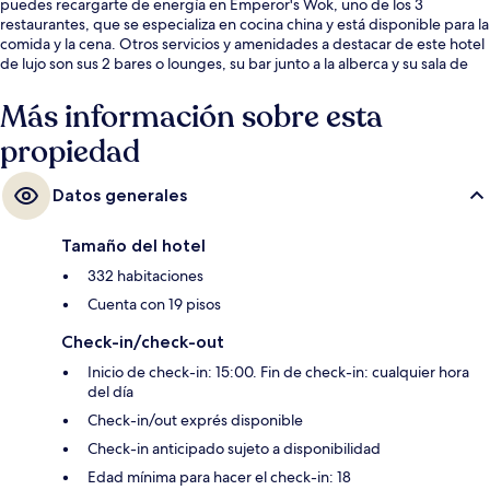
puedes recargarte de energía en Emperor's Wok, uno de los 3
restaurantes, que se especializa en cocina china y está disponible para la
comida y la cena. Otros servicios y amenidades a destacar de este hotel
de lujo son sus 2 bares o lounges, su bar junto a la alberca y su sala de
fitness. Otros visitantes hablan maravillas de las amenidades y
características como el personal amable.
Más información sobre esta
propiedad
Datos generales
Tamaño del hotel
332 habitaciones
Cuenta con 19 pisos
Check-in/check-out
Inicio de check-in: 15:00. Fin de check-in: cualquier hora
del día
Check-in/out exprés disponible
Check-in anticipado sujeto a disponibilidad
Edad mínima para hacer el check-in: 18