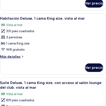
size,
sobre
Ver precio
Suite
con
Deluxe,
acceso
1
Abrir
Una habitación de hotel moderna con un
al
9
cama
Habitación Deluxe, 1 cama King size, vista al mar
todas
King
salón
Vista al mar
size,
las
lounge
con
331 pies cuadrados
fotos
del
acceso
de
3 personas
club
al
Habitación
salón
1 cama King size
lounge
Deluxe,
Wifi gratuito
del
1
club
Más
Más detalles
cama
detalles
King
sobre
Ver precio
Habitación
size,
Deluxe,
vista
1
Abrir
Un dormitorio de hotel moderno con u
al
8
cama
Suite Deluxe, 1 cama King size, con acceso al salón lounge
todas
mar
King
del club, vista al mar
size,
las
Vista al mar
vista
fotos
al
819 pies cuadrados
de
mar