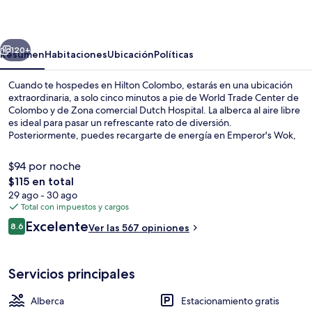
erior
Siguiente
120+
Resumen
Habitaciones
Ubicación
Políticas
Cuando te hospedes en Hilton Colombo, estarás en una ubicación
extraordinaria, a solo cinco minutos a pie de World Trade Center de
Colombo y de Zona comercial Dutch Hospital. La alberca al aire libre
es ideal para pasar un refrescante rato de diversión.
Posteriormente, puedes recargarte de energía en Emperor's Wok,
uno de los 3 restaurantes, que se especializa en cocina china y está
disponible para la comida y la cena. Otros servicios y amenidades a
$94 por noche
destacar de este hotel de lujo son sus 2 bares o lounges, su bar
El
$115 en total
junto a la alberca y su sala de fitness. Otros visitantes hablan
precio
29 ago - 30 ago
maravillas de las amenidades y características como el personal
Exterior
total
Total con impuestos y cargos
amable.
es
Opiniones
Excelente
8.6
Ver las 567 opiniones
de
8.6 de 10,
$115
Servicios principales
Alberca
Estacionamiento gratis