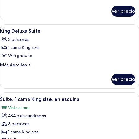
Deluxe
detalles
sobre
Sea
Ver precio
King
View
Deluxe
Room
Sea
Abrir
Habitación de hotel con una cama grand
6
View
King Deluxe Suite
todas
Room
3 personas
las
1 cama King size
fotos
de
Wifi gratuito
King
Más
Más detalles
Deluxe
detalles
sobre
Suite
Ver precio
King
Deluxe
Suite
Abrir
Una habitación de hotel con una cama
6
Suite, 1 cama King size, en esquina
todas
Vista al mar
las
484 pies cuadrados
fotos
de
3 personas
Suite,
1 cama King size
1