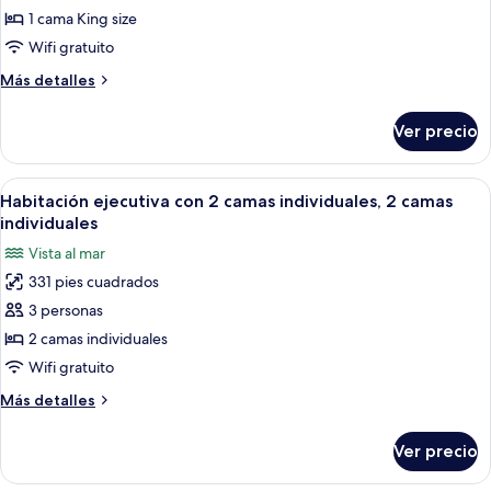
de
1 cama King size
Habitación
Wifi gratuito
ejecutiva,
Más
Más detalles
1
detalles
cama
sobre
Ver precio
Habitación
King
ejecutiva,
size
1
Abrir
Habitación de hotel con dos camas, un e
5
cama
Habitación ejecutiva con 2 camas individuales, 2 camas
todas
King
individuales
size
las
Vista al mar
fotos
331 pies cuadrados
de
3 personas
Habitación
ejecutiva
2 camas individuales
con
Wifi gratuito
2
Más
Más detalles
camas
detalles
individuales,
sobre
Ver precio
Habitación
2
ejecutiva