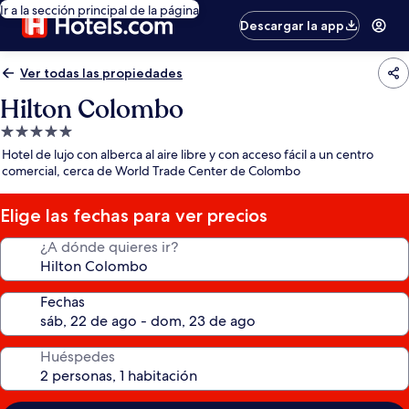
Ir a la sección principal de la página
Descargar la app
Ver todas las propiedades
Hilton Colombo
Propiedad
de
Hotel de lujo con alberca al aire libre y con acceso fácil a un centro
5.0
comercial, cerca de World Trade Center de Colombo
estrellas
Elige las fechas para ver precios
¿A dónde quieres ir?
Fechas
Huéspedes