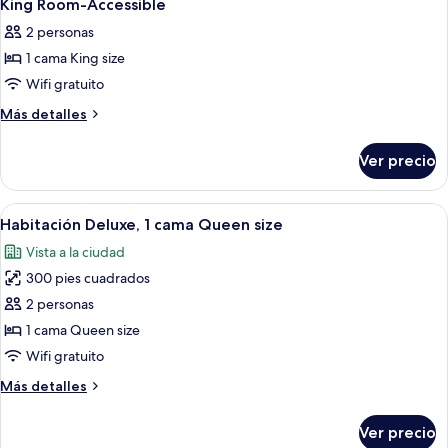
3
King
King Room-Accessible
todas
Bed
2 personas
las
1 cama King size
fotos
de
Wifi gratuito
King
Más
Más detalles
Room-
detalles
sobre
Accessible
Ver precio
King
Room-
Accessible
Abrir
Habitación de hotel con una cama grande
8
Habitación Deluxe, 1 cama Queen size
todas
Vista a la ciudad
las
300 pies cuadrados
fotos
de
2 personas
Habitación
1 cama Queen size
Deluxe,
Wifi gratuito
1
Más
Más detalles
cama
detalles
Queen
sobre
Ver precio
Habitación
size