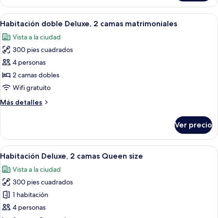
Deluxe,
1
Abrir
Habitación de hotel con dos camas, una
4
cama
Habitación doble Deluxe, 2 camas matrimoniales
todas
Queen
Vista a la ciudad
size
las
300 pies cuadrados
fotos
de
4 personas
Habitación
2 camas dobles
doble
Wifi gratuito
Deluxe,
Más
Más detalles
2
detalles
camas
sobre
Ver precio
Habitación
matrimoniales
doble
Deluxe,
Abrir
Un baño moderno con un espejo grand
2
2
Habitación Deluxe, 2 camas Queen size
todas
camas
Vista a la ciudad
matrimoniales
las
300 pies cuadrados
fotos
de
1 habitación
Habitación
4 personas
Deluxe,