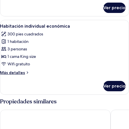
sobre
Ver precio
Suite
estudio
superior
Abrir
Una cama bien tendida con un cabecer
3
Habitación individual económica
todas
300 pies cuadrados
las
1 habitación
fotos
de
3 personas
Habitación
1 cama King size
individual
Wifi gratuito
económica
Más
Más detalles
detalles
sobre
Ver precio
Habitación
individual
económica
Propiedades similares
Pinnacle Hotel Harbourfront
Atrium H