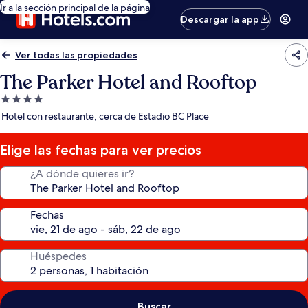
Ir a la sección principal de la página
Descargar la app
Ver todas las propiedades
The Parker Hotel and Rooftop
Propiedad
de
Hotel con restaurante, cerca de Estadio BC Place
4.0
estrellas
Elige las fechas para ver precios
¿A dónde quieres ir?
Fechas
Huéspedes
Buscar