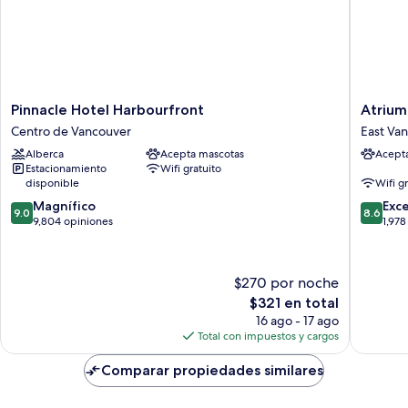
Pinnacle
Atrium
Pinnacle Hotel Harbourfront
Atrium
Hotel
Hotel
Centro de Vancouver
East Va
Harbourfront
Vancouv
Alberca
Acepta mascotas
Acept
Centro
East
Estacionamiento
Wifi gratuito
de
Vancouv
disponible
Wifi g
Vancouver
9.0
8.6
Magnífico
Exc
9.0
8.6
de
de
9,804 opiniones
1,978
10,
10,
Magnífico,
Excelent
9,804
1,978
$270 por noche
opiniones
opinion
El
$321 en total
precio
16 ago - 17 ago
actual
Total con impuestos y cargos
es
de
Comparar propiedades similares
$321