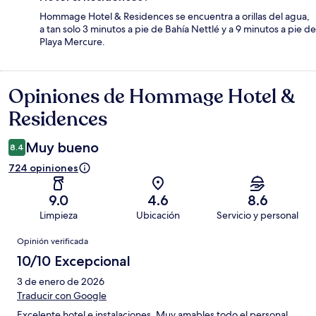
Hommage Hotel & Residences se encuentra a orillas del agua,
a tan solo 3 minutos a pie de Bahía Nettlé y a 9 minutos a pie de
Playa Mercure.
Opiniones de Hommage Hotel &
Opiniones
Residences
Muy bueno
8.4
724 opiniones
9.0
4.6
8.6
Limpieza
Ubicación
Servicio y personal
Opiniones
Opinión verificada
10/10 Excepcional
3 de enero de 2026
Traducir con Google
Excelente hotel e instalaciones. Muy amables todo el personal.