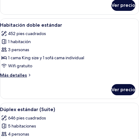
sobre
Ver precio
Dúplex
superior
(Suite)
Abrir
Una habitación de hotel con una cama,
5
Habitación doble estándar
todas
452 pies cuadrados
las
1 habitación
fotos
de
3 personas
Habitación
1 cama King size y 1 sofá cama individual
doble
Wifi gratuito
estándar
Más
Más detalles
detalles
sobre
Ver precio
Habitación
doble
estándar
Abrir
1 habitación y ropa de cama de alta ca
4
Dúplex estándar (Suite)
todas
646 pies cuadrados
las
5 habitaciones
fotos
de
4 personas