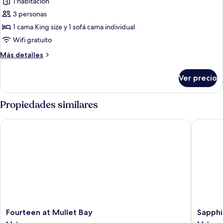
1 habitación
las
3 personas
fotos
de
1 cama King size y 1 sofá cama individual
Habitación
Wifi gratuito
doble
Más
Más detalles
junior
detalles
(Superior
sobre
Ver precio
Habitación
King)
doble
junior
Propiedades similares
(Superior
King)
Fourteen at Mullet Bay
Sapphire
Fourteen
Sapphir
Fourteen at Mullet Bay
Sapphi
at
Beach