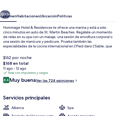
&
Residences
erior
Siguiente
77+
Resumen
Habitaciones
Ubicación
Políticas
Hommage Hotel & Residences te ofrece una marina y está a solo
cinco minutos en auto de St. Martin Beaches. Regálate un momento
de relax en su spa con un masaje, una sesión de envoltura corporal o
una sesión de manicure y pedicure. Prueba también las
especialidades de la cocina internacional en L'Pied dans L'Sable, que
abre para el desayuno, la comida y la cena. Otros servicios y
amenidades a destacar de este hotel de lujo son sus 2 albercas al
$162 por noche
aire libre, su bar o lounge y su sala de fitness. A otros visitantes les
El
$168 en total
encanta el personal amable.
precio
11 ago - 12 ago
Jardín
total
Total con impuestos y cargos
es
Opiniones
Muy buena
8.4
Ver las 724 opiniones
de
8.4 de 10,
$168
Servicios principales
Alberca
Spa