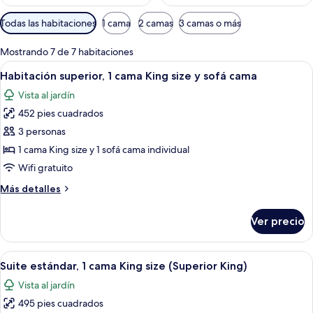
Filtros
Todas las habitaciones
1 cama
2 camas
3 camas o más
disponibles
para
Mostrando 7 de 7 habitaciones
las
Abrir
Habitación de hotel con cama, escritori
6
Habitación superior, 1 cama King size y sofá cama
habitaciones
todas
Vista al jardín
las
452 pies cuadrados
fotos
de
3 personas
Habitación
1 cama King size y 1 sofá cama individual
superior,
Wifi gratuito
1
Más
Más detalles
cama
detalles
King
sobre
Ver precio
Habitación
size
superior,
y
1
Abrir
Habitación de hotel con cama, escritorio
sofá
8
cama
Suite estándar, 1 cama King size (Superior King)
todas
cama
King
Vista al jardín
size
las
y
495 pies cuadrados
fotos