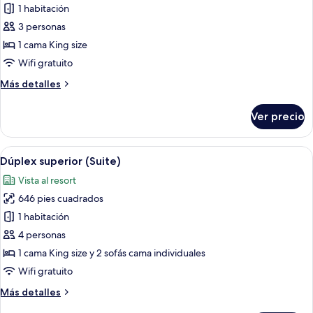
sofá
de
1 habitación
cama
Suite
3 personas
estándar,
1 cama King size
1
Wifi gratuito
cama
Más
Más detalles
King
detalles
size
sobre
Ver precio
(Superior
Suite
estándar,
King)
1
Abrir
Una sala moderna con una escalera, u
6
cama
Dúplex superior (Suite)
todas
King
Vista al resort
size
las
(Superior
646 pies cuadrados
fotos
King)
de
1 habitación
Dúplex
4 personas
superior
1 cama King size y 2 sofás cama individuales
(Suite)
Wifi gratuito
Más
Más detalles
detalles