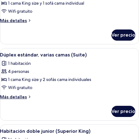
Dúplex
1 cama King size y 1 sofá cama individual
estándar
Wifi gratuito
(Suite)
Más
Más detalles
detalles
sobre
Ver precio
Dúplex
estándar
(Suite)
Abrir
1 habitación y ropa de cama de alta ca
4
Dúplex estándar, varias camas (Suite)
todas
1 habitación
las
4 personas
fotos
de
1 cama King size y 2 sofás cama individuales
Dúplex
Wifi gratuito
estándar,
Más
Más detalles
varias
detalles
camas
sobre
Ver precio
Dúplex
(Suite)
estándar,
varias
Abrir
1 habitación y ropa de cama de alta ca
4
camas
Habitación doble junior (Superior King)
todas
(Suite)