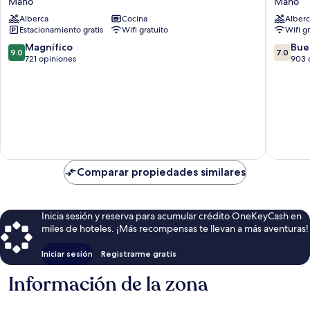
Maho
Maho
Mullet
Club
Alberca
Cocina
Alberc
Bay
Resort
Estacionamiento gratis
Wifi gratuito
Wifi g
Maho
Maho
9.0
7.0
Magnífico
Bue
9.0
7.0
de
de
721 opiniones
903 
10,
10,
Magnífico,
Bueno,
721
903
opiniones
opinion
Comparar propiedades similares
Inicia sesión y reserva para acumular crédito OneKeyCash en
miles de hoteles. ¡Más recompensas te llevan a más aventuras!
Iniciar sesión
Registrarme gratis
Información de la zona