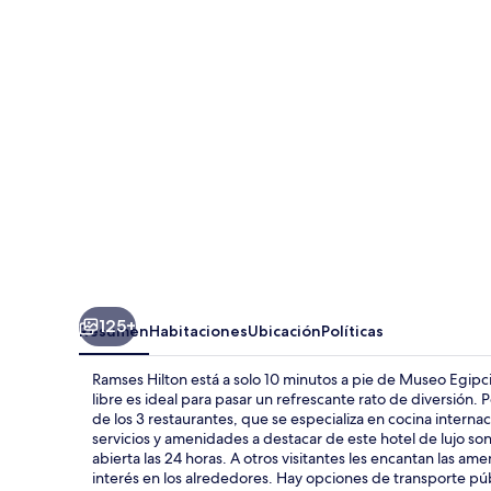
125+
Resumen
Habitaciones
Ubicación
Políticas
Ramses Hilton está a solo 10 minutos a pie de Museo Egipcio
libre es ideal para pasar un refrescante rato de diversión
de los 3 restaurantes, que se especializa en cocina internac
servicios y amenidades a destacar de este hotel de lujo son 
abierta las 24 horas. A otros visitantes les encantan las am
interés en los alrededores. Hay opciones de transporte públ