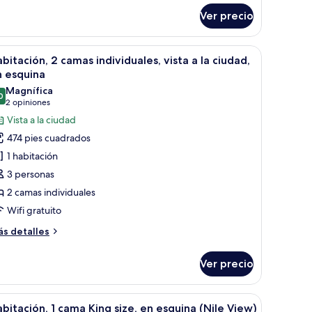
ite
Ver precio
norámica
cama de alta calidad y edredón
brir
Habitación de hotel con dos camas, un escritorio
6
bitación, 2 camas individuales, vista a la ciudad,
odas
n esquina
s
Magnífica
0
otos
9.0 de 10
(2
2 opiniones
e
opiniones)
Vista a la ciudad
abitación,
474 pies cuadrados
1 habitación
amas
3 personas
ndividuales,
2 camas individuales
sta
Wifi gratuito
ás
s detalles
iudad,
talles
bre
n
Ver precio
bitación,
squina
mas
para seis comensales, rodeada de sillas tapizadas, una araña y una obra de 
brir
Un paisaje urbano con un río, puentes y edific
10
dividuales,
bitación, 1 cama King size, en esquina (Nile View)