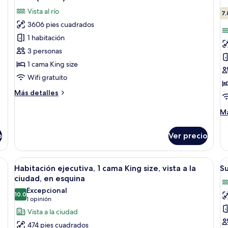
todas
t
vista
vi
Vista al río
a
las
a
la
7.
la
la
3606 pies cuadrados
fotos
f
ciudad
ci
de
d
1 habitación
e
Suite
H
es
3 personas
(Diwan)
1
1 cama King size
c
Wifi gratuito
K
Más
Más detalles
si
detalles
e
sobre
M
Má
e
Suite
de
(Diwan)
so
(N
o
Ver precio
Ha
V
1
c
un puente y un atardecer.
Abrir
Una habitación de hotel con una cama 
A
6
Ki
Habitación ejecutiva, 1 cama King size, vista a la
S
todas
t
si
ciudad, en esquina
las
e
la
Excepcional
es
10.0
fotos
f
10.0 de 10
(1
1 opinión
(N
de
d
opinión)
Vista a la ciudad
Vi
Habitación
S
474 pies cuadrados