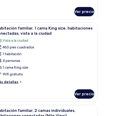
iew
rner
ty
ew
Ver precio
scritorio con lámpara, un sofá y vistas al exterior.
brir
Habitación de hotel con una cama grande, un so
8
bitación familiar, 1 cama King size, habitaciones
odas
nectadas, vista a la ciudad
s
Vista a la ciudad
otos
463 pies cuadrados
e
1 habitación
abitación
miliar,
4 personas
1 cama King size
ama
Wifi gratuito
ing
ás
s detalles
ze,
talles
abitaciones
bre
Ver precio
bitación
onectadas,
miliar,
sta
.
cama de alta calidad y edredón
brir
Habitación de hotel con dos camas, un escritori
9
ama
bitación familiar, 2 camas individuales,
odas
ng
bitaciones conectadas (Nile View)