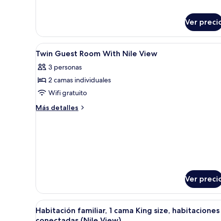
sobre
Suite
Ver preci
(Imperial)
Abrir
Habitación de hotel con dos ca
15
Twin Guest Room With Nile View
todas
3 personas
las
2 camas individuales
fotos
de
Wifi gratuito
Twin
Más
Más detalles
Guest
detalles
sobre
Room
Twin
With
Guest
Nile
Room
View
With
Nile
View
Ver preci
Abrir
Habitación de hotel con cama, e
10
Habitación familiar, 1 cama King size, habitaciones
todas
conectadas (Nile View)