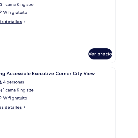
Ambassodor)
1 cama King size
Wifi gratuito
ás
s detalles
talles
bre
ite
mbassodor)
Ver precio
te y un atardecer.
brir
Habitación de hotel con cama, escritorio, silla,
5
ng Accessible Executive Corner City View
odas
4 personas
s
1 cama King size
otos
e
Wifi gratuito
ing
ás
s detalles
ccessible
talles
bre
xecutive
ng
orner
cessible
ity
ecutive