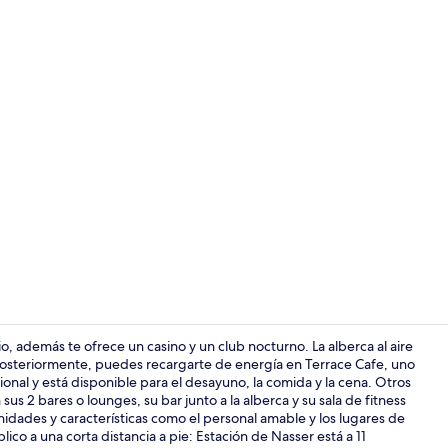
Video realiz
, además te ofrece un casino y un club nocturno. La alberca al aire
. Posteriormente, puedes recargarte de energía en Terrace Cafe, uno
ional y está disponible para el desayuno, la comida y la cena. Otros
Alberca al ai
sus 2 bares o lounges, su bar junto a la alberca y su sala de fitness
enidades y características como el personal amable y los lugares de
ico a una corta distancia a pie: Estación de Nasser está a 11