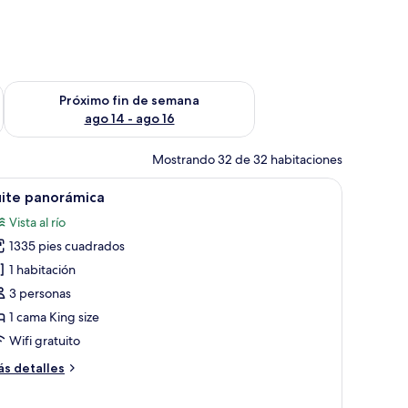
fin de semana ago 7 - ago 9
Consulta la disponibilidad para el próximo fin de semana ago 
Próximo fin de semana
ago 14 - ago 16
Mostrando 32 de 32 habitaciones
cama de alta calidad y edredón
brir
Una habitación de hotel moderna con un televi
13
uite panorámica
odas
Vista al río
s
1335 pies cuadrados
otos
e
1 habitación
uite
3 personas
anorámica
1 cama King size
Wifi gratuito
ás
s detalles
talles
bre