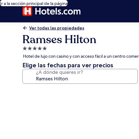
Ir a la sección principal de la página
Ver todas las propiedades
Ramses Hilton
Propiedad
de
Hotel de lujo con casino y con acceso fácil a un centro come
5.0
Elige las fechas para ver precios
estrellas
¿A dónde quieres ir?
Galería
de
fotos
de
Ramses
Hilton