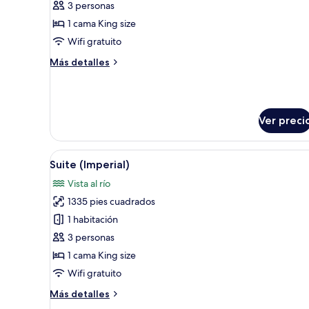
ejecutiva,
3 personas
1
1 cama King size
cama
Wifi gratuito
King
Más
Más detalles
size,
detalles
en
sobre
Habitación
esquina
ejecutiva,
(Nile
Ver preci
1
View)
cama
King
Abrir
Un comedor de hotel con una me
size,
9
Suite (Imperial)
todas
en
Vista al río
esquina
las
(Nile
1335 pies cuadrados
fotos
View)
de
1 habitación
Suite
3 personas
(Imperial)
1 cama King size
Wifi gratuito
Más
Más detalles
detalles