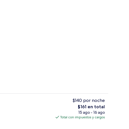
Vista desde la habitación
ado por la propiedad
$140 por noche
El
$161 en total
precio
15 ago - 16 ago
re libre, sombrillas en la alberca y camastros
Sábanas de algodón egipcio, ropa de 
total
Total con impuestos y cargos
es
de