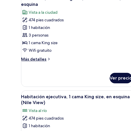
todas
esquina
las
Vista a la ciudad
fotos
474 pies cuadrados
de
1 habitación
Habitación,
1
3 personas
cama
1 cama King size
King
Wifi gratuito
size,
Más
Más detalles
vista
detalles
a
sobre
Habitación,
la
Ver preci
1
ciudad,
cama
en
King
Abrir
Un paisaje urbano con un río, 
esquina
9
size,
Habitación ejecutiva, 1 cama King size, en esquina
todas
vista
(Nile View)
a
las
Vista al río
la
fotos
ciudad,
474 pies cuadrados
de
en
1 habitación
Habitación
esquina