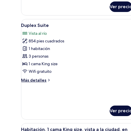
Ver preci
Abrir
Un baño moderno con ducha de 
11
Duplex Suite
todas
Vista al río
las
854 pies cuadrados
fotos
de
1 habitación
Duplex
3 personas
Suite
1 cama King size
Wifi gratuito
Más
Más detalles
detalles
sobre
Duplex
Suite
Ver preci
Abrir
Sábanas de algodón egipcio, r
6
Habitación, 1 cama King size, vista a la ciudad, en