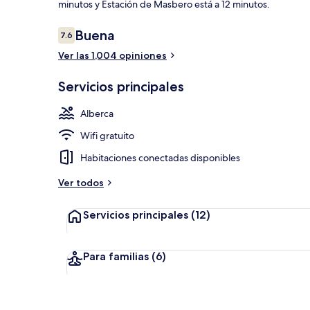
minutos y Estación de Masbero está a 12 minutos.
Opiniones
Buena
7.6
7.6 de 10,
Club noctur
Ver las 1,004 opiniones
Servicios principales
Alberca
Wifi gratuito
Habitaciones conectadas disponibles
Ver todos
Servicios principales
(12)
Para familias
(6)