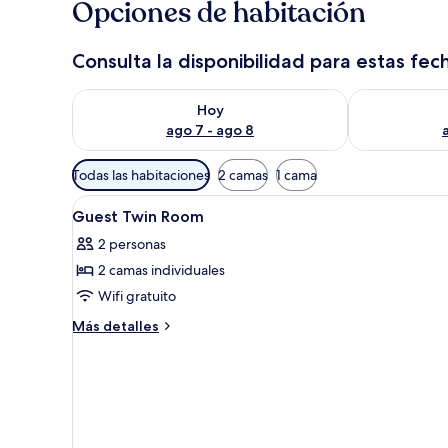
Opciones de habitación
Consulta la disponibilidad para estas fec
Consulta la disponibilidad para hoy ago 7 - ago 8
Consulta la d
Hoy
ago 7 - ago 8
Filtros
Todas las habitaciones
2 camas
1 cama
disponibles
Abrir
Habitación de hotel con dos ca
para
15
Guest Twin Room
todas
las
2 personas
las
habitaciones
2 camas individuales
fotos
de
Wifi gratuito
Guest
Más
Más detalles
Twin
detalles
sobre
Room
Guest
Twin
Room