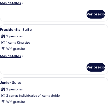
Family
Más
Más detalles
Connecting
detalles
sobre
Ver precio
Family
Connecting
Abrir
Minibar, escritorio y espacio para trab
9
Presidential Suite
todas
2 personas
las
1 cama King size
fotos
de
Wifi gratuito
Presidential
Más
Más detalles
Suite
detalles
sobre
Ver precio
Presidential
Suite
Abrir
Minibar, escritorio y espacio para trab
12
Junior Suite
todas
2 personas
las
2 camas individuales o 1 cama doble
fotos
de
Wifi gratuito
Junior