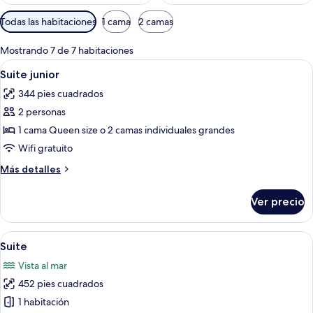
Filtros
Todas las habitaciones
1 cama
2 camas
disponibles
para
Mostrando 7 de 7 habitaciones
las
Abrir
Una habitación de hotel con dos camas, 
2
Suite junior
habitaciones
todas
344 pies cuadrados
las
2 personas
fotos
de
1 cama Queen size o 2 camas individuales grandes
Suite
Wifi gratuito
junior
Más
Más detalles
detalles
sobre
Ver precio
Suite
junior
Abrir
Habitación de hotel con una cama grand
4
Suite
todas
Vista al mar
las
452 pies cuadrados
fotos
de
1 habitación