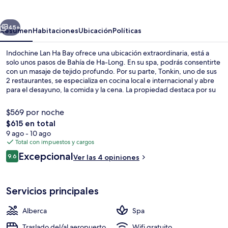
Ha
Bay
erior
Siguiente
45+
Resumen
Habitaciones
Ubicación
Políticas
Indochine Lan Ha Bay ofrece una ubicación extraordinaria, está a
solo unos pasos de Bahía de Ha-Long. En su spa, podrás consentirte
con un masaje de tejido profundo. Por su parte, Tonkin, uno de sus
2 restaurantes, se especializa en cocina local e internacional y abre
para el desayuno, la comida y la cena. La propiedad destaca por su
alberca al aire libre, su bar o lounge y su sala de fitness abierta las 24
horas.
$569 por noche
El
$615 en total
precio
9 ago - 10 ago
Terraza
total
Total con impuestos y cargos
es
Opiniones
Excepcional
9.6
Ver las 4 opiniones
de
9.6 de 10,
$615
Servicios principales
Alberca
Spa
Traslado del/al aeropuerto
Wifi gratuito