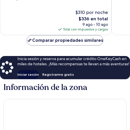
10,
Excelent
Excepcional,
8
$310 por noche
18
opinion
El
$336 en total
opiniones
precio
9 ago - 10 ago
actual
Total con impuestos y cargos
es
de
Comparar propiedades similares
$336
Inicia sesión y reserva para acumular crédito OneKeyCash en
miles de hoteles. ¡Más recompensas te llevan a más aventuras!
Iniciar sesión
Registrarme gratis
Información de la zona