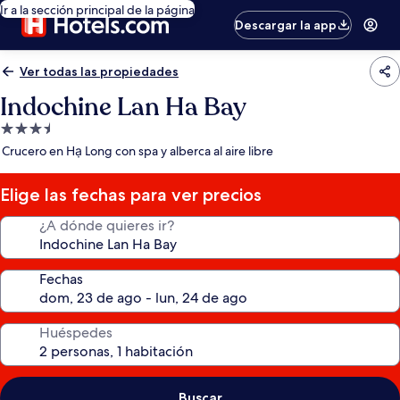
Ir a la sección principal de la página
Descargar la app
Ver todas las propiedades
Indochine Lan Ha Bay
Propiedad
de
Crucero en Hạ Long con spa y alberca al aire libre
3.5
estrellas
Elige las fechas para ver precios
¿A dónde quieres ir?
Fechas
Huéspedes
Buscar