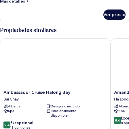
Más
Más detalles
Suite
detalles
sobre
Ver precio
Junior
Suite
Propiedades similares
Ambassador Cruise Halong Bay
Amanda L
Ambassador
Amanda
Ambassador Cruise Halong Bay
Amanda
Cruise
Luxury
Bãi Cháy
Ha Long
Halong
Cruise
Alberca
Desayuno incluido
Alberc
Bay
Ha
Spa
Estacionamiento
Spa
Bãi
Long
disponible
Cháy
8.6
Exc
8.6
9.4
Excepcional
de
8 op
9.4
de
18 opiniones
10,