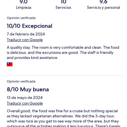
9.0
10
9.6
Limpieza
Servicios
Servicio y personal
Opiniones
Opinión verificada
10/10 Excepcional
7 de febrero de 2024
Traducir con Google
A quality stay. The room is very comfortable and clean. The food
is delicious, and the excursions are good. The staff is friendly
and provides kind assistance.
Opinión verificada
8/10 Muy buena
13 de mayo de 2024
Traducir con Google
Overall good; the food was fine for a cruise but nothing special
as they lacked vegetarian alternatives. We did the 3-day tour,
which was nice as you get to see way more of the area, but they
outsource all the activities making it less luxurious. There's barely