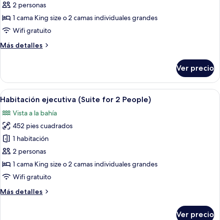
Suite
2 personas
1 cama King size o 2 camas individuales grandes
Wifi gratuito
Más
Más detalles
detalles
sobre
Ver precio
Suite
Abrir
Habitación de hotel con una cama grande
7
Habitación ejecutiva (Suite for 2 People)
todas
Vista a la bahía
las
452 pies cuadrados
fotos
de
1 habitación
Habitación
2 personas
ejecutiva
1 cama King size o 2 camas individuales grandes
(Suite
Wifi gratuito
for
Más
Más detalles
2
detalles
People)
sobre
Ver precio
Habitación