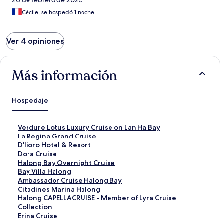
20 de febrero de 2025
Cécile, se hospedó 1 noche
Ver 4 opiniones
Más información
Hospedaje
E
Verdure Lotus Luxury Cruise on Lan Ha Bay
n
E
La Regina Grand Cruise
l
n
E
D'lioro Hotel & Resort
a
l
n
E
Dora Cruise
c
a
l
n
E
Halong Bay Overnight Cruise
e
c
a
l
n
E
Bay Villa Halong
p
e
c
a
l
n
E
Ambassador Cruise Halong Bay
a
p
e
c
a
l
n
E
Citadines Marina Halong
r
a
p
e
c
a
l
n
E
Halong CAPELLACRUISE - Member of Lyra Cruise
a
r
a
p
e
c
a
l
n
Collection
a
a
r
a
p
e
c
a
l
E
Erina Cruise