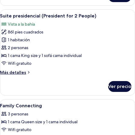
ejecutiva
(Suite
Abrir
Una cama con dosel, un escritorio con s
6
for
Suite presidencial (President for 2 People)
todas
2
Vista a la bahía
People)
las
861 pies cuadrados
fotos
de
1 habitación
Suite
2 personas
presidencial
1 cama King size y 1 sofá cama individual
(President
Wifi gratuito
for
Más
Más detalles
2
detalles
People)
sobre
Ver precio
Suite
presidencial
(President
Abrir
Minibar, escritorio y espacio para trab
5
for
Family Connecting
todas
2
3 personas
People)
las
1 cama Queen size y 1 cama individual
fotos
de
Wifi gratuito