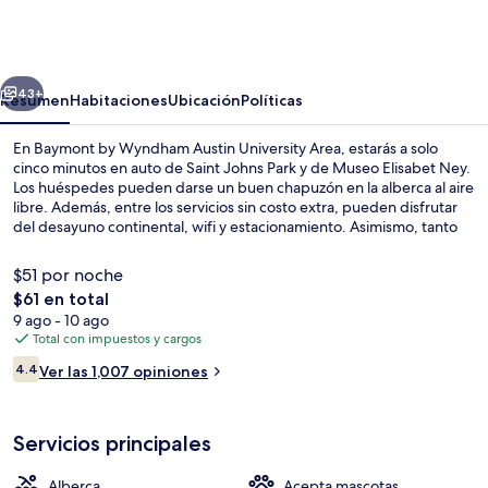
by
Wyndham
Austin
erior
Siguiente
University
43+
Resumen
Habitaciones
Ubicación
Políticas
Area
En Baymont by Wyndham Austin University Area, estarás a solo
cinco minutos en auto de Saint Johns Park y de Museo Elisabet Ney.
Los huéspedes pueden darse un buen chapuzón en la alberca al aire
libre. Además, entre los servicios sin costo extra, pueden disfrutar
del desayuno continental, wifi y estacionamiento. Asimismo, tanto
Bettie Hamilton Woodburn Residence como Universidad de Texas
en Austin están a solo cinco minutos en auto.
$51 por noche
El
$61 en total
precio
9 ago - 10 ago
Camas con pillow-top, escritorio y cor
total
Total con impuestos y cargos
es
Opiniones
4.4
Ver las 1,007 opiniones
de
4.4 de 10,
$61
Servicios principales
Alberca
Acepta mascotas