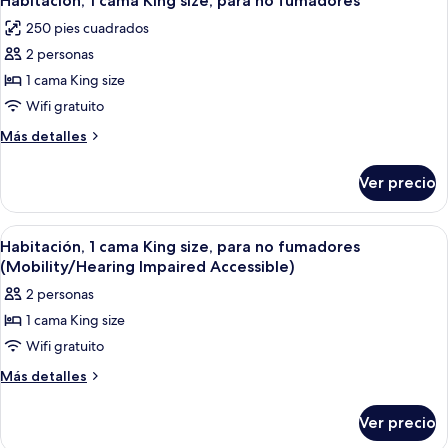
Habitación, 1 cama King size, para no fumadores
todas
matrimoniales,
250 pies cuadrados
para
las
no
2 personas
fotos
fumadores
de
1 cama King size
Habitación,
Wifi gratuito
1
Más
Más detalles
cama
detalles
King
sobre
Ver precio
Habitación,
size,
1
para
cama
Abrir
Una habitación de hotel moderna con un
no
5
King
Habitación, 1 cama King size, para no fumadores
todas
size,
fumadores
(Mobility/Hearing Impaired Accessible)
para
las
2 personas
no
fotos
fumadores
1 cama King size
de
Wifi gratuito
Habitación,
1
Más
Más detalles
detalles
cama
sobre
King
Ver precio
Habitación,
size,
1