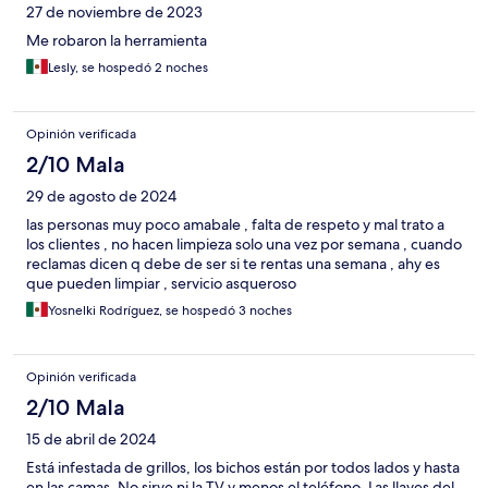
27 de noviembre de 2023
Me robaron la herramienta
Lesly, se hospedó 2 noches
Opinión verificada
2/10 Mala
29 de agosto de 2024
las personas muy poco amabale , falta de respeto y mal trato a
los clientes , no hacen limpieza solo una vez por semana , cuando
reclamas dicen q debe de ser si te rentas una semana , ahy es
que pueden limpiar , servicio asqueroso
Yosnelki Rodríguez, se hospedó 3 noches
Opinión verificada
2/10 Mala
15 de abril de 2024
Está infestada de grillos, los bichos están por todos lados y hasta
en las camas. No sirve ni la TV y menos el teléfono. Las llaves del