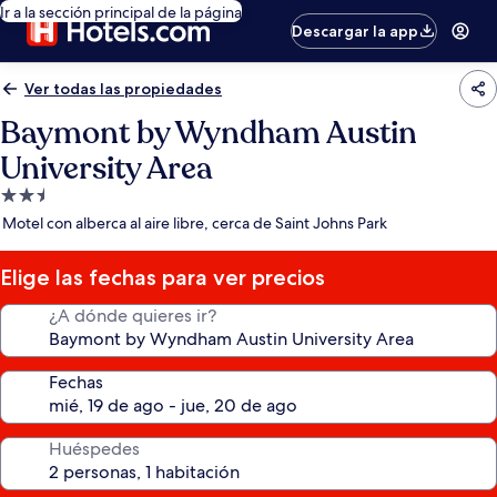
Ir a la sección principal de la página
Descargar la app
Ver todas las propiedades
Baymont by Wyndham Austin
University Area
Propiedad
de
Motel con alberca al aire libre, cerca de Saint Johns Park
2.5
estrellas
Elige las fechas para ver precios
¿A dónde quieres ir?
Fechas
Huéspedes