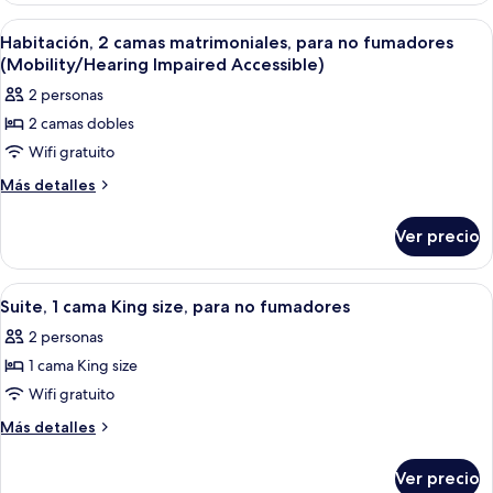
para
cama
Abrir
Habitación de hotel con dos camas, un e
4
King
no
Habitación, 2 camas matrimoniales, para no fumadores
todas
size,
(Mobility/Hearing Impaired Accessible)
fumadores
para
las
(Mobility/Hearing
2 personas
no
fotos
Impaired
fumadores
2 camas dobles
de
(Mobility/Hearing
Accessible)
Wifi gratuito
Habitación,
Impaired
Accessible)
2
Más
Más detalles
detalles
camas
sobre
matrimoniales,
Ver precio
Habitación,
para
2
no
camas
Abrir
Una habitación de hotel moderna con 
5
matrimoniales,
fumadores
Suite, 1 cama King size, para no fumadores
todas
para
(Mobility/Hearing
2 personas
no
las
Impaired
fumadores
1 cama King size
fotos
Accessible)
(Mobility/Hearing
de
Wifi gratuito
Impaired
Suite,
Accessible)
Más
Más detalles
1
detalles
sobre
cama
Ver precio
Suite,