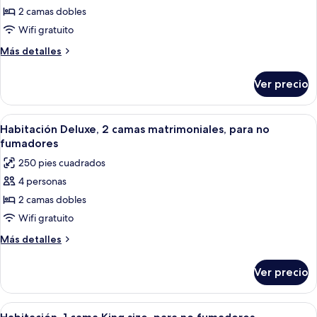
fumadores
de
2 camas dobles
Habitación,
Wifi gratuito
2
Más
Más detalles
camas
detalles
matrimoniales,
sobre
Ver precio
Habitación,
para
2
no
camas
Abrir
Habitación de hotel con dos camas, un e
fumadores
4
matrimoniales,
Habitación Deluxe, 2 camas matrimoniales, para no
todas
para
fumadores
no
las
250 pies cuadrados
fumadores
fotos
4 personas
de
2 camas dobles
Habitación
Deluxe,
Wifi gratuito
2
Más
Más detalles
camas
detalles
sobre
matrimoniales,
Ver precio
Habitación
para
Deluxe,
no
2
Abrir
Una habitación de hotel moderna con 
6
fumadores
camas