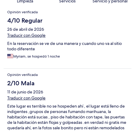
Limpieza
Servicios
Servicio y personal
Opiniones
Opinión verificada
4/10 Regular
26 de abril de 2026
Traducir con Google
En la reservación se ve de una manera y cuando uno va al sitio
todo diferente
Myriam, se hospedó 1 noche
Opinión verificada
2/10 Mala
11 de junio de 2026
Traducir con Google
Este lugar es terrible no se hospeden ahí , el lugar está lleno de
indigentes ,grupos de personas fumando marihuana, la
habitación está sucias , piso de habitación con tape, las puertas
de la habitación están flojas y golpeadas .en verdad ni gratis me
quedaría ahí, en la fotos sale bonito pero ni están remodelados
es sumamente viejo este hotel, ahhh y la policía buscando