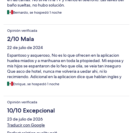
baño sueltas, no hubo solución.
Bernardo, se hospedó 1 noche
Opinión verificada
2/10 Mala
22 de julio de 2024
Espantoso y asqueroso, No es lo que ofrecen en la aplicacion
huelea miados y a marihuana en toda la ptopiedad. Mi esposa y
mis hijos se espantaron de lo feo que olia, se veia tan inseguro
Que asco de hotel, nunca me volveria a uedar ahi, ni lo
recimiendo. Adicional en la aplicacion dice que hablan ingles y
español. Y nadie hablaba español. Eso y mas cosas quisiera
Enrique, se hospedó 1 noche
poner.
Opinión verificada
10/10 Excepcional
23 de julio de 2026
Traducir con Google