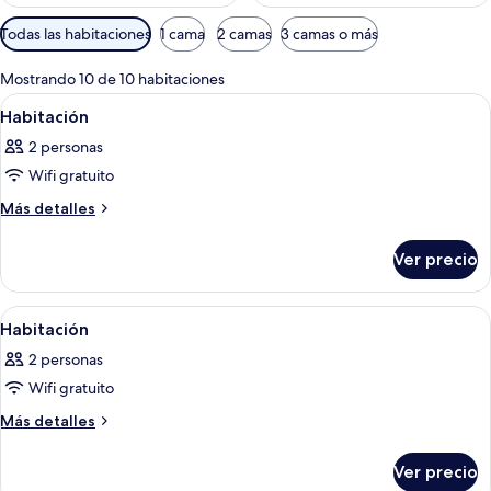
Filtros
Todas las habitaciones
1 cama
2 camas
3 camas o más
disponibles
para
Mostrando 10 de 10 habitaciones
las
Abrir
Habitación de hotel con dos camas, te
2
Habitación
habitaciones
todas
2 personas
las
Wifi gratuito
fotos
de
Más
Más detalles
detalles
Habitación
sobre
Ver precio
Habitación
Abrir
Una habitación de hotel con una cama g
3
Habitación
todas
2 personas
las
Wifi gratuito
fotos
de
Más
Más detalles
detalles
Habitación
sobre
Ver precio
Habitación