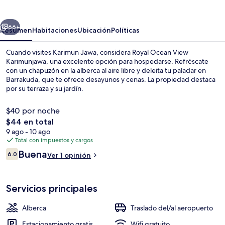
View
Karimunjawa
erior
Siguiente
66+
Resumen
Habitaciones
Ubicación
Políticas
Cuando visites Karimun Jawa, considera Royal Ocean View
Karimunjawa, una excelente opción para hospedarse. Refréscate
con un chapuzón en la alberca al aire libre y deleita tu paladar en
Barrakuda, que te ofrece desayunos y cenas. La propiedad destaca
por su terraza y su jardín.
$40 por noche
El
$44 en total
precio
9 ago - 10 ago
Exterior
total
Total con impuestos y cargos
es
Opiniones
Buena
6.0
Ver 1 opinión
de
6.0 de 10,
$44
Servicios principales
Alberca
Traslado del/al aeropuerto
Estacionamiento gratis
Wifi gratuito