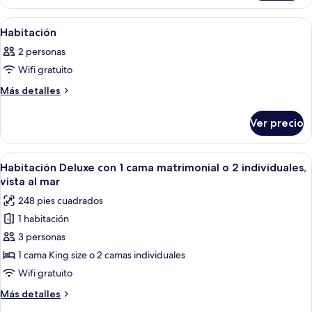
Abrir
Un dormitorio con una cama grande, un
3
Habitación
todas
2 personas
las
Wifi gratuito
fotos
de
Más
Más detalles
detalles
Habitación
sobre
Ver precio
Habitación
Abrir
Habitación de hotel con una cama grand
4
Habitación Deluxe con 1 cama matrimonial o 2 individuales,
todas
vista al mar
las
248 pies cuadrados
fotos
1 habitación
de
3 personas
Habitación
Deluxe
1 cama King size o 2 camas individuales
con
Wifi gratuito
1
Más
Más detalles
cama
detalles