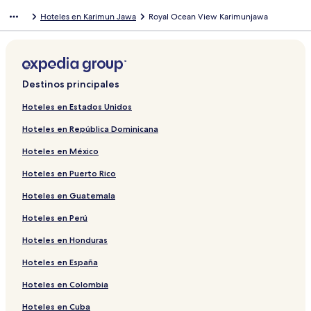
fish and calamar but I needed to negotiate about this quite a
Hoteles en Karimun Jawa
Royal Ocean View Karimunjawa
long time with the staff who didn't speak much of english. The
breakfast was not special. Probably due to the low season
timing aswell.. The location is far away from the city. It's nearly 15
km by motorbike and it takes ~30 minutes to get there. This was
known but still worth of mention. Otherwise the hotel was
looking really nice, the beach front of the hotel is great! And the
Destinos principales
views from the restaurant are great. The pool is also really nice.
Hoteles en Estados Unidos
Hoteles en República Dominicana
Hoteles en México
Hoteles en Puerto Rico
Hoteles en Guatemala
Hoteles en Perú
Hoteles en Honduras
Hoteles en España
Hoteles en Colombia
Hoteles en Cuba