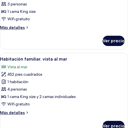
View
de
3 personas
Habitación
1 cama King size
doble
Wifi gratuito
ejecutiva,
Más
Más detalles
vista
detalles
al
sobre
Ver precio
Habitación
mar
doble
ejecutiva,
Abrir
Una sala de estar moderna con una mesa
8
vista
Habitación familiar, vista al mar
todas
al
Vista al mar
mar
las
452 pies cuadrados
fotos
de
1 habitación
Habitación
4 personas
familiar,
1 cama King size y 2 camas individuales
vista
Wifi gratuito
al
Más
Más detalles
mar
detalles
sobre
Ver precio
Habitación