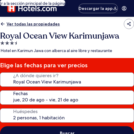
Ir a la sección principal de la página
Descargar la app
Ver todas las propiedades
Royal Ocean View Karimunjawa
Propiedad
de
Hotel en Karimun Jawa con alberca al aire libre y restaurante
3.5
estrellas
Elige las fechas para ver precios
¿A dónde quieres ir?
Fechas
Huéspedes
Buscar