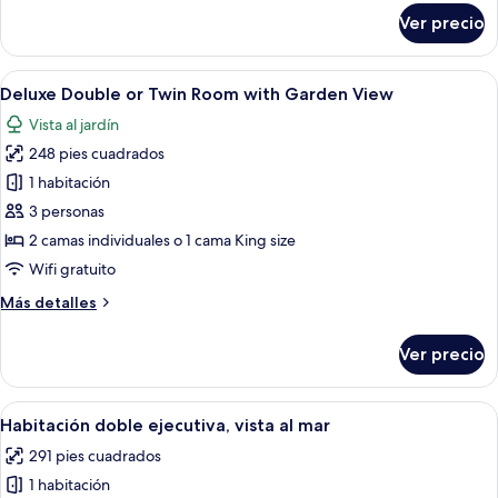
matrimonial
sobre
Ver precio
Habitación
o
Deluxe
2
con
Abrir
Habitación de hotel con una cama grand
individuales,
5
1
Deluxe Double or Twin Room with Garden View
todas
cama
vista
Vista al jardín
matrimonial
las
al
o
248 pies cuadrados
fotos
mar
2
de
1 habitación
individuales,
Deluxe
vista
3 personas
al
Double
2 camas individuales o 1 cama King size
mar
or
Wifi gratuito
Twin
Más
Más detalles
Room
detalles
with
sobre
Ver precio
Garden
Deluxe
Double
View
or
Abrir
Habitación de hotel moderna con una c
6
Twin
Habitación doble ejecutiva, vista al mar
todas
Room
291 pies cuadrados
with
las
Garden
1 habitación
fotos