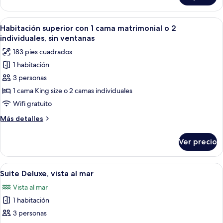
familiar,
vista
Abrir
Una habitación de hotel moderna con u
5
al
Habitación superior con 1 cama matrimonial o 2
todas
mar
individuales, sin ventanas
las
183 pies cuadrados
fotos
1 habitación
de
3 personas
Habitación
superior
1 cama King size o 2 camas individuales
con
Wifi gratuito
1
Más
Más detalles
cama
detalles
matrimonial
sobre
Ver precio
Habitación
o
superior
2
con
Abrir
Una habitación de hotel moderna con u
individuales,
4
1
Suite Deluxe, vista al mar
todas
cama
sin
Vista al mar
matrimonial
las
ventanas
o
1 habitación
fotos
2
de
3 personas
individuales,