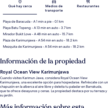
Sección del mapa
Qué hay cerca
Medios de
Restaurantes
transporte
Playa de Baracuda
- A 1 min a pie
- 0.1 km
Playa Batu Topeng
- A 13 min en auto
- 3.7 km
Mirador Bukit Love
- A 48 min en auto
- 15.7 km
Plaza de Karimunjawa
- A 54 min en auto
- 18.2 km
Mezquita de Karimunjawa
- A 54 min en auto
- 18.2 km
Información de la propiedad
Royal Ocean View Karimunjawa
Cuando visites Karimun Jawa, considera Royal Ocean View
Karimunjawa, una excelente opción para hospedarse. Refréscate con un
chapuzón en la alberca al aire libre y deleita tu paladar en Barrakuda,
que te ofrece desayunos y cenas. La propiedad destaca por su terraza y
su jardín.
Más información sobre esta