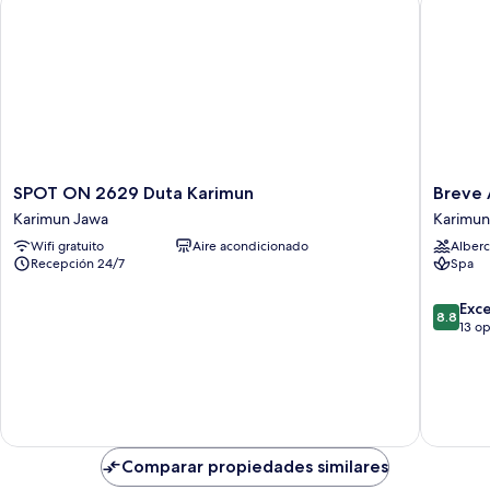
with
Garden
View
SPOT
Breve
SPOT ON 2629 Duta Karimun
Breve 
ON
Azurine
Karimun Jawa
Karimun
2629
Lagoon
Wifi gratuito
Aire acondicionado
Alberc
Duta
Retreat
Recepción 24/7
Spa
Karimun
Karimun
Karimun
Jawa
8.8
Jawa
Exc
8.8
de
13 o
10,
Excelent
13
opinion
Comparar propiedades similares