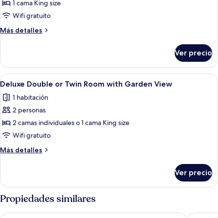
Suite
sin
1 cama King size
ventanas
Deluxe,
Wifi gratuito
vista
Más
Más detalles
al
detalles
mar
sobre
Ver precio
Suite
Deluxe,
vista
Abrir
Habitación de hotel con dos camas, un
4
al
Deluxe Double or Twin Room with Garden View
todas
mar
1 habitación
las
2 personas
fotos
de
2 camas individuales o 1 cama King size
Deluxe
Wifi gratuito
Double
Más
Más detalles
or
detalles
Twin
sobre
Ver precio
Deluxe
Room
Double
with
or
Propiedades similares
Garden
Twin
Room
View
SPOT ON 2629 Duta Karimun
Breve Az