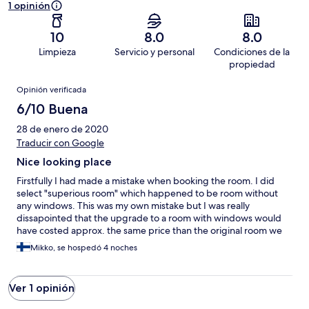
1 opinión
10
8.0
8.0
Limpieza
Servicio y personal
Condiciones de la
propiedad
Opiniones
Opinión verificada
6/10 Buena
28 de enero de 2020
Traducir con Google
Nice looking place
Firstfully I had made a mistake when booking the room. I did
select "superious room" which happened to be room without
any windows. This was my own mistake but I was really
dissapointed that the upgrade to a room with windows would
have costed approx. the same price than the original room we
took. I was a bit surprised of this because the hotel was almost
Mikko, se hospedó 4 noches
empty of the other guests during our stay. The restaurant had a
nice menu, but there was no seafood available! Even it's next to
the sea and there was many dishes were should have been fish.
Ver 1 opinión
I understand that it was a low season time... but then the menu
should be updated. --> The staff provided one night us some