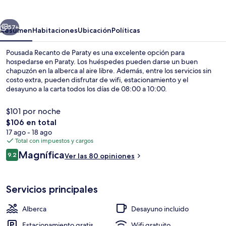
de
Paraty
erior
Siguiente
57+
Resumen
Habitaciones
Ubicación
Políticas
Pousada Recanto de Paraty es una excelente opción para
hospedarse en Paraty. Los huéspedes pueden darse un buen
chapuzón en la alberca al aire libre. Además, entre los servicios sin
costo extra, pueden disfrutar de wifi, estacionamiento y el
desayuno a la carta todos los días de 08:00 a 10:00.
$101 por noche
El
$106 en total
precio
17 ago - 18 ago
Desayuno a la carta incluido todos los 
total
Total con impuestos y cargos
es
Opiniones
Magnífica
9.2
Ver las 80 opiniones
de
9.2 de 10,
$106
Servicios principales
Alberca
Desayuno incluido
Estacionamiento gratis
Wifi gratuito