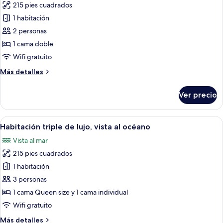
215 pies cuadrados
fotos
de
1 habitación
Habitación
2 personas
doble
1 cama doble
estándar,
Wifi gratuito
vista
Más
Más detalles
al
detalles
océano
sobre
Ver precio
Habitación
doble
estándar,
Abrir
Un dormitorio con una cama, un armari
7
vista
Habitación triple de lujo, vista al océano
todas
al
Vista al mar
océano
las
215 pies cuadrados
fotos
de
1 habitación
Habitación
3 personas
triple
1 cama Queen size y 1 cama individual
de
Wifi gratuito
lujo,
Más
Más detalles