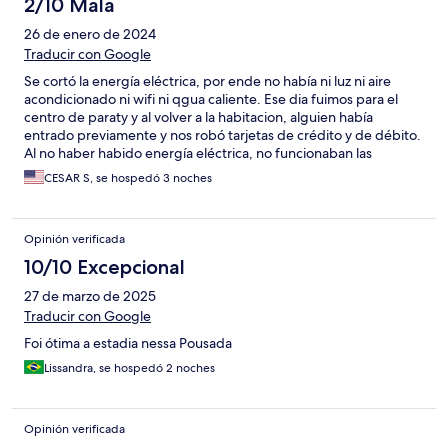
2/10 Mala
26 de enero de 2024
Traducir con Google
Se cortó la energía eléctrica, por ende no había ni luz ni aire
acondicionado ni wifi ni qgua caliente. Ese dia fuimos para el
centro de paraty y al volver a la habitacion, alguien había
entrado previamente y nos robó tarjetas de crédito y de débito.
Al no haber habido energía eléctrica, no funcionaban las
cámaras de seguridad. El personal del desayunador es muy
CESAR S, se hospedó 3 noches
amable pero no volveremos mas. Es la segunda vez que vamos y
siempre se ha cortado la energía eléctrica.
Opinión verificada
10/10 Excepcional
27 de marzo de 2025
Traducir con Google
Foi ótima a estadia nessa Pousada
Lissandra, se hospedó 2 noches
Opinión verificada