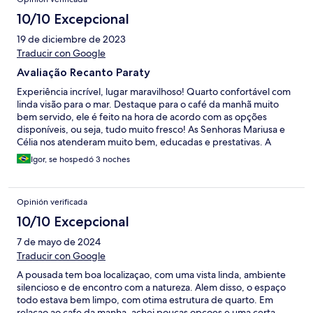
10/10 Excepcional
19 de diciembre de 2023
Traducir con Google
Avaliação Recanto Paraty
Experiência incrível, lugar maravilhoso! Quarto confortável com
linda visão para o mar. Destaque para o café da manhã muito
bem servido, ele é feito na hora de acordo com as opções
disponíveis, ou seja, tudo muito fresco! As Senhoras Mariusa e
Célia nos atenderam muito bem, educadas e prestativas. A
Hiolanda que nos recepcionou também nos atendeu bem!
Igor, se hospedó 3 noches
Opinión verificada
10/10 Excepcional
7 de mayo de 2024
Traducir con Google
A pousada tem boa localizaçao, com uma vista linda, ambiente
silencioso e de encontro com a natureza. Alem disso, o espaço
todo estava bem limpo, com otima estrutura de quarto. Em
relaçao ao cafe da manha, achei poucas opçoes e uma certa