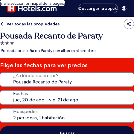
Ir a la sección principal de la página
Descargar la app
Ver todas las propiedades
Pousada Recanto de Paraty
Propiedad
de
Pousada brasileña en Paraty con alberca al aire libre
3.0
estrellas
Elige las fechas para ver precios
¿A dónde quieres ir?
Fechas
Huéspedes
Buscar