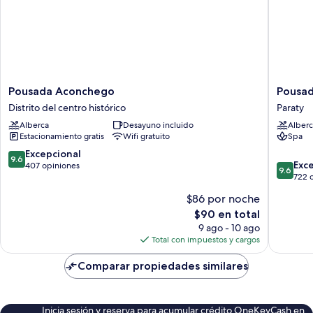
Pousada
Pousada
Pousada Aconchego
Pousad
Aconchego
Apple
Distrito del centro histórico
Paraty
Distrito
House
Alberca
Desayuno incluido
Alberc
del
Paraty
Estacionamiento gratis
Wifi gratuito
Spa
centro
Paraty
histórico
9.6
Excepcional
9.6
9.6
Exc
de
407 opiniones
9.6
de
722 
10,
10,
Excepcional,
$86 por noche
Excepcio
407
El
$90 en total
722
opiniones
precio
opinion
9 ago - 10 ago
actual
Total con impuestos y cargos
es
de
Comparar propiedades similares
$90
Inicia sesión y reserva para acumular crédito OneKeyCash en