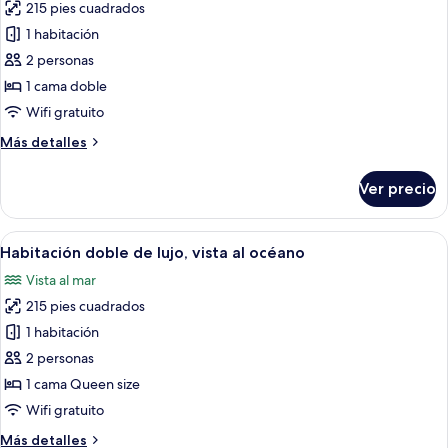
215 pies cuadrados
fotos
de
1 habitación
Habitación
2 personas
doble
1 cama doble
superior,
Wifi gratuito
vista
Más
Más detalles
al
detalles
océano
sobre
Ver precio
Habitación
doble
superior,
Abrir
Un dormitorio con cama, mesita de noch
7
vista
Habitación doble de lujo, vista al océano
todas
al
Vista al mar
océano
las
215 pies cuadrados
fotos
de
1 habitación
Habitación
2 personas
doble
1 cama Queen size
de
Wifi gratuito
lujo,
Más
Más detalles