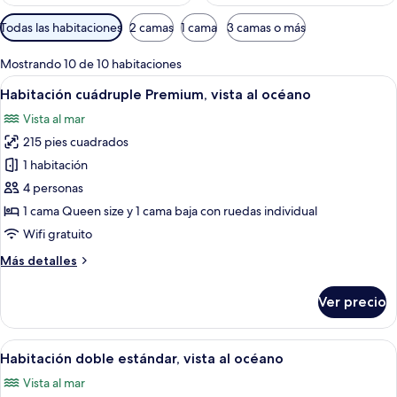
Filtros
Todas las habitaciones
2 camas
1 cama
3 camas o más
disponibles
para
Mostrando 10 de 10 habitaciones
las
Abrir
Un dormitorio con cama, mesitas de noc
7
Habitación cuádruple Premium, vista al océano
habitaciones
todas
Vista al mar
las
215 pies cuadrados
fotos
de
1 habitación
Habitación
4 personas
cuádruple
1 cama Queen size y 1 cama baja con ruedas individual
Premium,
Wifi gratuito
vista
Más
Más detalles
al
detalles
océano
sobre
Ver precio
Habitación
cuádruple
Premium,
Abrir
Un dormitorio con cama, televisión, man
7
vista
Habitación doble estándar, vista al océano
todas
al
Vista al mar
océano
las