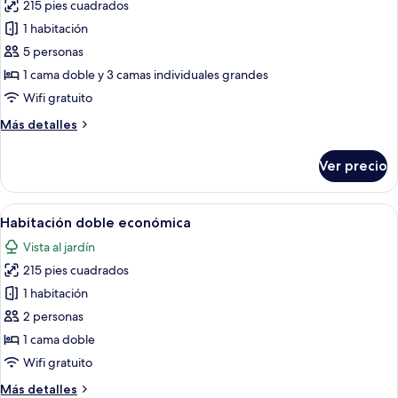
215 pies cuadrados
fotos
de
1 habitación
Habitación
5 personas
familiar,
1 cama doble y 3 camas individuales grandes
vista
Wifi gratuito
al
Más
Más detalles
océano
detalles
sobre
Ver precio
Habitación
familiar,
vista
Abrir
Un dormitorio con una cama de madera,
5
al
Habitación doble económica
todas
océano
Vista al jardín
las
215 pies cuadrados
fotos
de
1 habitación
Habitación
2 personas
doble
1 cama doble
económica
Wifi gratuito
Más
Más detalles