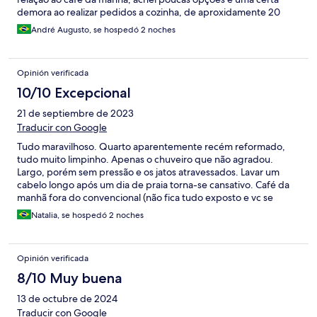
demora ao realizar pedidos a cozinha, de aproxidamente 20
min. Por fim, tinham poucos funcionarios trabalhando, o qual
André Augusto, se hospedó 2 noches
repercutia nessa parte da demora do cafe da manha. No mais,
otima estadia e possivelmente retornarei.
Opinión verificada
10/10 Excepcional
21 de septiembre de 2023
Traducir con Google
Tudo maravilhoso. Quarto aparentemente recém reformado,
tudo muito limpinho. Apenas o chuveiro que não agradou.
Largo, porém sem pressão e os jatos atravessados. Lavar um
cabelo longo após um dia de praia torna-se cansativo. Café da
manhã fora do convencional (não fica tudo exposto e vc se
serve), porém não tenho nada a reclamar. Muito bem servido e
Natalia, se hospedó 2 noches
saboroso, feito na hora.
Opinión verificada
8/10 Muy buena
13 de octubre de 2024
Traducir con Google