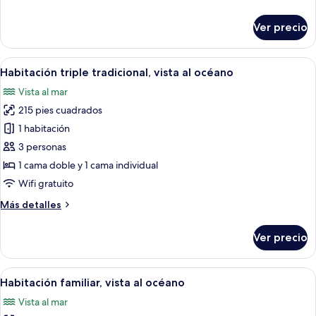
vista
detalles
al
sobre
Ver precio
océano
Habitación
doble
de
Abrir
Un dormitorio con cabecera de cama d
5
lujo,
Habitación triple tradicional, vista al océano
todas
vista
Vista al mar
al
las
océano
215 pies cuadrados
fotos
de
1 habitación
Habitación
3 personas
triple
1 cama doble y 1 cama individual
tradicional,
Wifi gratuito
vista
Más
Más detalles
al
detalles
océano
sobre
Ver precio
Habitación
triple
tradicional,
Abrir
Habitación de hotel con dos camas, u
5
vista
Habitación familiar, vista al océano
todas
al
Vista al mar
océano
las