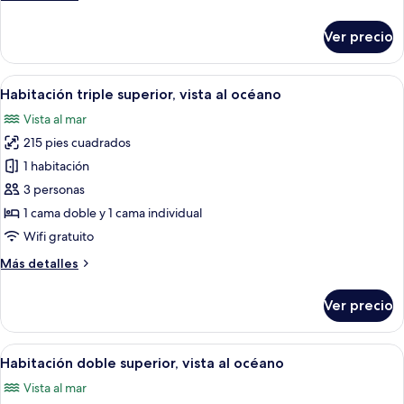
vista
detalles
al
sobre
Ver precio
océano
Habitación
triple
de
Abrir
Un dormitorio con una cama, un armari
7
lujo,
Habitación triple superior, vista al océano
todas
vista
Vista al mar
al
las
océano
215 pies cuadrados
fotos
de
1 habitación
Habitación
3 personas
triple
1 cama doble y 1 cama individual
superior,
Wifi gratuito
vista
Más
Más detalles
al
detalles
océano
sobre
Ver precio
Habitación
triple
superior,
Abrir
Un dormitorio con cama, televisión, man
7
vista
Habitación doble superior, vista al océano
todas
al
Vista al mar
océano
las