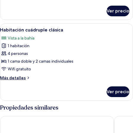
detalles
sobre
Ver precio
Habitación
doble
económica
Abrir
Habitación de hotel con dos camas, tel
5
Habitación cuádruple clásica
todas
Vista a la bahía
las
1 habitación
fotos
de
4 personas
Habitación
1 cama doble y 2 camas individuales
cuádruple
Wifi gratuito
clásica
Más
Más detalles
detalles
sobre
Ver precio
Habitación
cuádruple
clásica
Propiedades similares
Pousada Aconchego
Pousada 