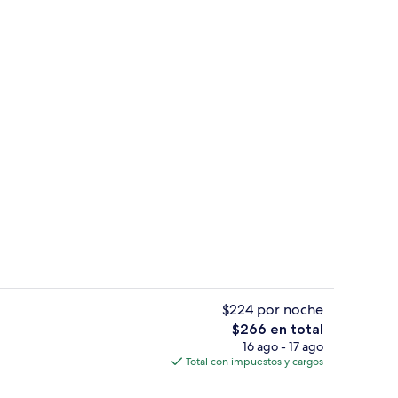
Terraza o patio
ado por la propiedad
$224 por noche
El
$266 en total
precio
16 ago - 17 ago
tio
Vista desde la habitación
total
Total con impuestos y cargos
es
de