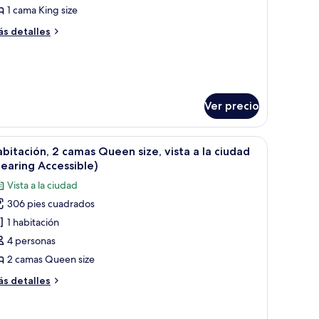
remium,
1 cama King size
ás
s detalles
abitación,
talles
sta
bre
ite
emium,
céano
Ver precio
bitación,
sta
scritorio, una silla y un balcón con vista al océano.
brir
Habitación de hotel con dos camas, un televi
éano
6
bitación, 2 camas Queen size, vista a la ciudad
odas
earing Accessible)
s
Vista a la ciudad
otos
306 pies cuadrados
e
1 habitación
abitación,
4 personas
amas
2 camas Queen size
ueen
ás
s detalles
ze,
talles
sta
bre
bitación,