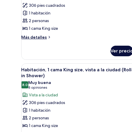
de
306 pies cuadrados
Habitación
1 habitación
Deluxe,
2 personas
1
1 cama King size
cama
King
Más
Más detalles
size,
detalles
sobre
vista
Ver preci
Habitación
al
Deluxe,
océano
1
Abrir
Habitación de hotel con una cam
5
cama
Habitación, 1 cama King size, vista a la ciudad (Roll
todas
King
in Shower)
size,
las
Muy buena
vista
8.0
fotos
8.0 de 10
(8
8 opiniones
al
de
opiniones)
Vista a la ciudad
océano
Habitación,
306 pies cuadrados
1
1 habitación
cama
2 personas
King
1 cama King size
size,