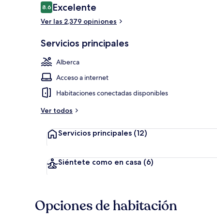
Opiniones
Excelente
8.6
8.6 de 10,
Ver las 2,379 opiniones
Exterior
Servicios principales
Alberca
Acceso a internet
Habitaciones conectadas disponibles
Ver todos
Servicios principales
(12)
Siéntete como en casa
(6)
Opciones de habitación