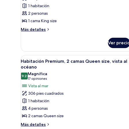
Premium,
1 habitación
1
2 personas
cama
1 cama King size
King
size,
Más
Más detalles
detalles
con
sobre
acceso
Ver preci
Habitación
para
Premium,
personas
1
Abrir
Una habitación de hotel con do
7
cama
Habitación Premium, 2 camas Queen size, vista al
discapacitadas
todas
King
océano
(Hearing
size,
las
Magnífica
Accessible)
con
9.2
fotos
9.2 de 10
(17
17 opiniones
acceso
de
opiniones)
Vista al mar
para
Habitación
personas
306 pies cuadrados
discapacitadas
Premium,
1 habitación
(Hearing
2
Accessible)
4 personas
camas
2 camas Queen size
Queen
size,
Más
Más detalles