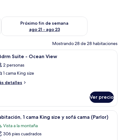
fin de semana ago 14 - ago 16
Consulta la disponibilidad para el próximo fin de semana ago
Próximo fin de semana
ago 21 - ago 23
Mostrando 28 de 28 habitaciones
, silla y vistas a edificios desde un balcón.
brir
Ropa de cama de alta calidad y camas con pil
8
Bdrm Suite - Ocean View
odas
2 personas
s
1 cama King size
otos
e
ás
s detalles
talles
bre
drm
Ver precio
uite
drm
ite
, una mesa de centro, una mesa de vidrio y un balcón con vistas al mar.
brir
Habitación de hotel con sofá, sillones, una me
10
cean
bitación, 1 cama King size y sofá cama (Parlor)
odas
cean
iew
Vista a la montaña
ew
s
306 pies cuadrados
otos