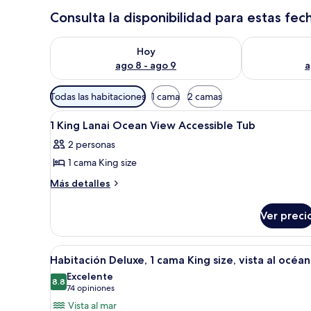
Consulta la disponibilidad para estas fec
Consulta la disponibilidad para hoy ago 8 - ago 9
Consulta la d
Hoy
ago 8 - ago 9
a
Filtros
Todas las habitaciones
1 cama
2 camas
disponibles
Abrir
Habitación de hotel con cama, es
para
17
1 King Lanai Ocean View Accessible Tub
todas
las
2 personas
las
habitaciones
1 cama King size
fotos
de
Más
Más detalles
detalles
1
sobre
King
Ver preci
1
Lanai
King
Ocean
Lanai
Abrir
Habitación de hotel con una cam
7
Ocean
View
Habitación Deluxe, 1 cama King size, vista al océa
todas
View
Accessible
Excelente
Accessible
las
8.8
8.8 de 10
(74
74 opiniones
Tub
Tub
fotos
opiniones)
Vista al mar