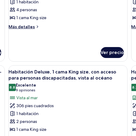
de
d
1 habitación
Suite,
H
4 personas
1
1
1 cama King size
habitación
c
Más
M
Más detalles
Má
K
detalles
de
s
sobre
so
Suite,
Ha
y
1
1
s
o
Ver precio
habitación
c
c
Ki
(P
si
a grande, un escritorio con silla, dos lámparas y vistas a un paisaje urbano
Abrir
Habitación de hotel con una cama grande
A
y
7
-
Habitación Deluxe, 1 cama King size, con acceso
Ha
todas
t
so
para personas discapacitadas, vista al océano
pe
c
las
la
Excelente
(P
8.8
8.
fotos
f
8.8 de 10
(9
9 opiniones
de
d
opiniones)
Vista al mar
Habitación
H
306 pies cuadrados
Deluxe,
1
1 habitación
1
c
2 personas
cama
K
1 cama King size
King
si