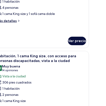
e
1 habitación
abitación,
4 personas
1 cama King size y 1 sofá cama doble
ama
ás
s detalles
ing
talles
ize
bre
bitación,
ofá
Ver precio
ama
ama
ng
arlor)
ze
 a través de amplias ventanas.
, un escritorio, una silla y vista al océano.
brir
Habitación de hotel con una cama grande, un es
5
bitación, 1 cama King size, con acceso para
odas
fá
rsonas discapacitadas, vista a la ciudad
ama
s
Muy buena
arlor)
2
otos
8.2 de 10
(14
14 opiniones
e
opiniones)
Vista a la ciudad
abitación,
306 pies cuadrados
1 habitación
ama
2 personas
ing
1 cama King size
ze,