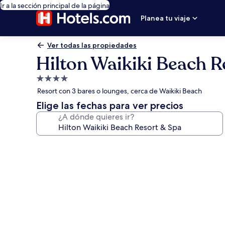
Ir a la sección principal de la página
Planea tu viaje
Ver todas las propiedades
Hilton Waikiki Beach R
Propiedad
de
Resort con 3 bares o lounges, cerca de Waikiki Beach
4.0
Elige las fechas para ver precios
estrellas
¿A dónde quieres ir?
Galería
de
fotos
de
Hilton
Waikiki