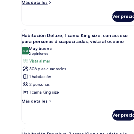
vista
Más
Más detalles
detalles
a
sobre
la
Ver preci
Habitación,
ciudad
1
(Roll-
cama
Abrir
Habitación de hotel con una cam
7
King
Habitación Deluxe, 1 cama King size, con acceso
in
todas
size,
para personas discapacitadas, vista al océano
Shower)
vista
las
Muy buena
a
8.0
fotos
8.0 de 10
(2
2 opiniones
la
de
opiniones)
Vista al mar
ciudad
Habitación
(Roll-
306 pies cuadrados
in
Deluxe,
1 habitación
Shower)
1
2 personas
cama
1 cama King size
King
size,
Más
Más detalles
detalles
con
sobre
acceso
Ver preci
Habitación
para
Deluxe,
personas
1
Abrir
Habitación de hotel con una cam
6
cama