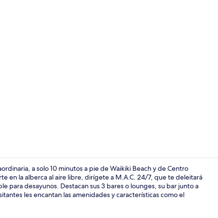
Video realiz
ordinaria, a solo 10 minutos a pie de Waikiki Beach y de Centro
 en la alberca al aire libre, dirígete a M.A.C. 24/7, que te deleitará
ble para desayunos. Destacan sus 3 bares o lounges, su bar junto a
Terraza o pa
 visitantes les encantan las amenidades y características como el