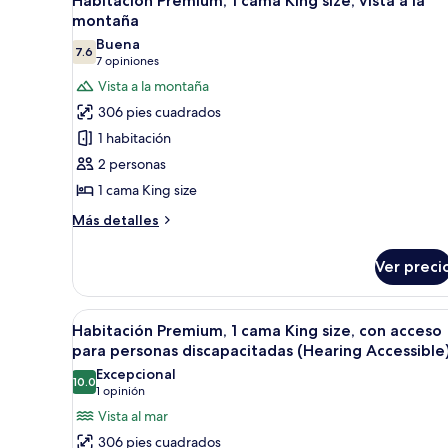
Habitación Premium, 1 cama King size, vista a la
discapacitadas,
todas
King
montaña
vista
size,
las
Buena
al
con
7.6
fotos
7.6 de 10
(7
7 opiniones
acceso
océano
de
opiniones)
Vista a la montaña
para
Habitación
personas
306 pies cuadrados
discapacitadas,
Premium,
1 habitación
vista
1
al
2 personas
cama
océano
1 cama King size
King
size,
Más
Más detalles
detalles
vista
sobre
a
Ver preci
Habitación
la
Premium,
montaña
1
Abrir
Habitación de hotel con una cam
7
cama
Habitación Premium, 1 cama King size, con acceso
todas
King
para personas discapacitadas (Hearing Accessible
size,
las
Excepcional
vista
10.0
fotos
10.0 de 10
(1
1 opinión
a
de
opinión)
Vista al mar
la
Habitación
montaña
306 pies cuadrados