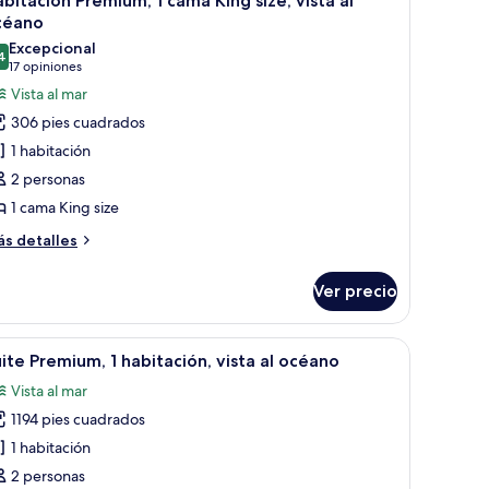
bitación Premium, 1 cama King size, vista al
sta
odas
ze,
céano
n
s
Excepcional
céano
ceso
4
otos
9.4 de 10
(17
17 opiniones
ra
e
opiniones)
Vista al mar
rsonas
abitación
scapacitadas,
306 pies cuadrados
sta
remium,
1 habitación
éano
2 personas
ama
1 cama King size
ing
ze,
ás
s detalles
talles
sta
bre
Ver precio
bitación
céano
emium,
 seccional, una mesa de centro y un comedor con una mesa y sillas.
brir
Habitación de hotel moderna con zona de come
8
ama
ite Premium, 1 habitación, vista al océano
odas
ng
Vista al mar
ze,
s
sta
1194 pies cuadrados
otos
e
1 habitación
éano
uite
2 personas