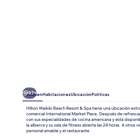
Beach
Resort
&
Spa
97+
Resumen
Habitaciones
Ubicación
Políticas
Hilton Waikiki Beach Resort & Spa tiene una ubicación extra
comercial International Market Place. Después de refrescarte
con sus especialidades de cocina americana y está disponi
la alberca y su sala de fitness abierta las 24 horas. A otros
personal amable y el restaurante.