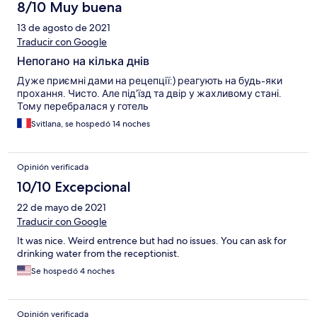
8/10 Muy buena
13 de agosto de 2021
Traducir con Google
Непогано на кілька днів
Дуже приємні дами на рецепції:) реагують на будь-яки
прохання. Чисто. Але під’їзд та двір у жахливому стані.
Тому перебралася у готель
Svitlana, se hospedó 14 noches
Opinión verificada
10/10 Excepcional
22 de mayo de 2021
Traducir con Google
It was nice. Weird entrence but had no issues. You can ask for
drinking water from the receptionist.
Se hospedó 4 noches
Opinión verificada