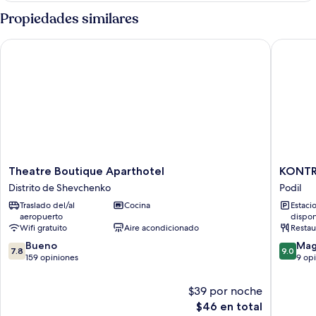
Propiedades similares
Theatre Boutique Aparthotel
KONTRAK
Theatre
KONTR
Theatre Boutique Aparthotel
KONTR
Boutique
Boutiqu
Distrito de Shevchenko
Podil
Aparthotel
Hotel
Traslado del/al
Cocina
Estaci
Distrito
Podil
aeropuerto
dispon
de
Wifi gratuito
Aire acondicionado
Restau
Shevchenko
7.8
9.0
Bueno
Mag
7.8
9.0
de
de
159 opiniones
9 op
10,
10,
Bueno,
Magnífi
$39 por noche
159
9
El
$46 en total
opiniones
opinion