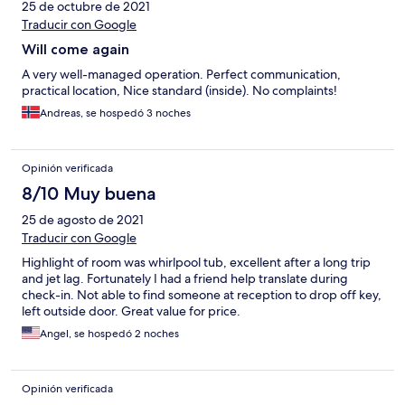
25 de octubre de 2021
accommodating and helpful with whatever I needed. It is great
value for the money and I would stay there again.
Traducir con Google
Will come again
A very well-managed operation. Perfect communication,
practical location, Nice standard (inside). No complaints!
Andreas, se hospedó 3 noches
Opinión verificada
8/10 Muy buena
25 de agosto de 2021
Traducir con Google
Highlight of room was whirlpool tub, excellent after a long trip
and jet lag. Fortunately I had a friend help translate during
check-in. Not able to find someone at reception to drop off key,
left outside door. Great value for price.
Angel, se hospedó 2 noches
Opinión verificada