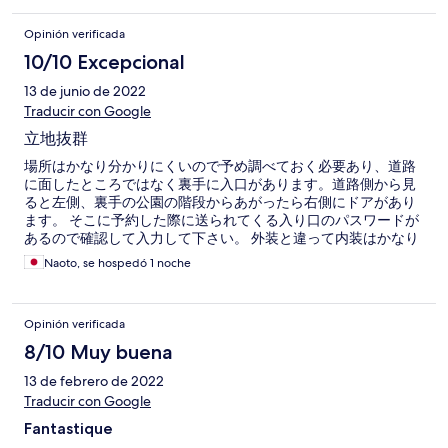
Opinión verificada
10/10 Excepcional
13 de junio de 2022
Traducir con Google
立地抜群
場所はかなり分かりにくいので予め調べておく必要あり、道路
に面したところではなく裏手に入口があります。道路側から見
ると左側、裏手の公園の階段からあがったら右側にドアがあり
ます。 そこに予約した際に送られてくる入り口のパスワードが
あるので確認して入力して下さい。 外装と違って内装はかなり
綺麗です。 ただしアメニティやシャンプーはないので購入の必
Naoto, se hospedó 1 noche
要があります。 この価格でこの立地ならかなり安いです。
Opinión verificada
8/10 Muy buena
13 de febrero de 2022
Traducir con Google
Fantastique