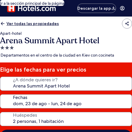
Ir a la sección principal de la página
Descargar la app
Ver todas las propiedades
Apart-hotel
Arena Summit Apart Hotel
Propiedad
de
Departamentos en el centro de la ciudad en Kiev con cocineta
3.0
estrellas
Elige las fechas para ver precios
¿A dónde quieres ir?
Fechas
Huéspedes