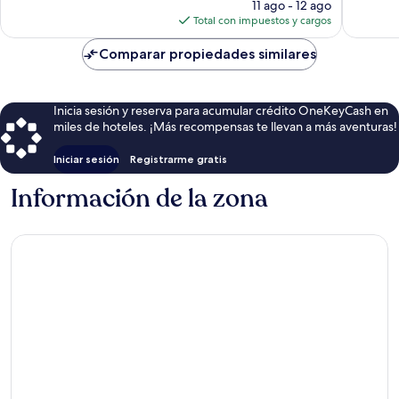
precio
11 ago - 12 ago
actual
Total con impuestos y cargos
es
de
Comparar propiedades similares
$46
Inicia sesión y reserva para acumular crédito OneKeyCash en
miles de hoteles. ¡Más recompensas te llevan a más aventuras!
Iniciar sesión
Registrarme gratis
Información de la zona