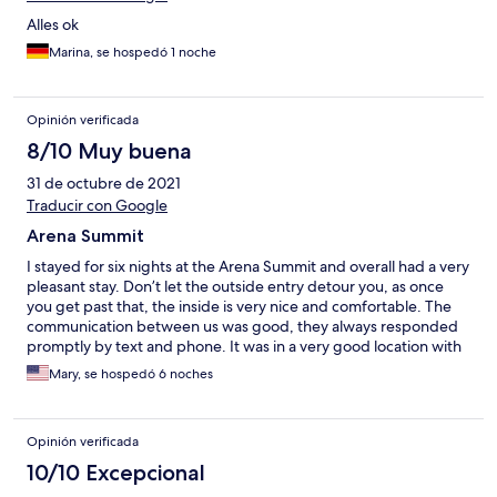
Alles ok
Marina, se hospedó 1 noche
Opinión verificada
8/10 Muy buena
31 de octubre de 2021
Traducir con Google
Arena Summit
I stayed for six nights at the Arena Summit and overall had a very
pleasant stay. Don’t let the outside entry detour you, as once
you get past that, the inside is very nice and comfortable. The
communication between us was good, they always responded
promptly by text and phone. It was in a very good location with
a mall and grocery store just a block away which was great
Mary, se hospedó 6 noches
because it has a pretty fully functioning kitchen. I was able to eat
breakfast and other meals in comfort and at my leisure. The city
is extremely walkable and I could walk to most places or grab a
Opinión verificada
quick Uber right from my apartment. The people at the front
desk did not always speak English but still tried to be helpful
10/10 Excepcional
and Svetlana spoke English well and was always extremely