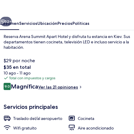
Apart
Hotel
erior
Siguiente
52+
Resumen
Servicios
Ubicación
Precios
Políticas
Reserva Arena Summit Apart Hotel y disfruta tu estancia en Kiev. Sus
departamentos tienen cocineta, televisión LED e incluso servicio a la
habitación.
$29 por noche
El
$35 en total
precio
10 ago - 11 ago
total
Total con impuestos y cargos
es
Opiniones
Magnífica
Caja de seguridad en la habitación y 
9.0
Ver las 21 opiniones
de
9.0 de 10,
$35
Servicios principales
Traslado del/al aeropuerto
Cocineta
Wifi gratuito
Aire acondicionado