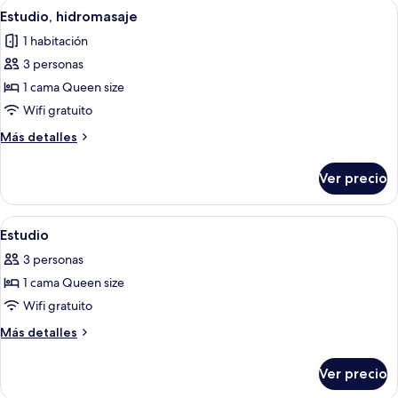
Abrir
Un dormitorio moderno con una cama, 
33
Estudio, hidromasaje
todas
1 habitación
las
3 personas
fotos
de
1 cama Queen size
Estudio,
Wifi gratuito
hidromasaje
Más
Más detalles
detalles
sobre
Ver precio
Estudio,
hidromasaje
Abrir
Una habitación de hotel con una cama,
17
Estudio
todas
3 personas
las
1 cama Queen size
fotos
de
Wifi gratuito
Estudio
Más
Más detalles
detalles
sobre
Ver precio
Estudio