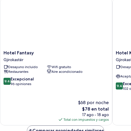
Hotel Fantasy
Hotel Ka
Hotel
Hotel
Hotel Fantasy
Hotel 
Fantasy
Kalemi
Gjirokastër
Gjirokas
Gjirokastër
2
Desayuno incluido
Wifi gratuito
Desayu
Gjirokas
Restaurantes
Aire acondicionado
Acept
9.4
Excepcional
9.4
9.4
Exc
de
96 opiniones
9.4
de
102 
10,
10,
Excepcional,
Excepcio
96
$68 por noche
102
opiniones
El
$78 en total
opinion
precio
17 ago - 18 ago
actual
Total con impuestos y cargos
es
de
Comparar propiedades similares