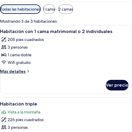
Filtros
Todas las habitaciones
1 cama
2 camas
disponibles
para
Mostrando 3 de 3 habitaciones
las
Abrir
Una habitación con dos camas de mader
12
Habitación con 1 cama matrimonial o 2 individuales
habitaciones
todas
205 pies cuadrados
las
3 personas
fotos
de
1 cama doble
Habitación
Wifi gratuito
con
Más
Más detalles
1
detalles
cama
sobre
Ver precio
Habitación
matrimonial
con
o
1
Abrir
Habitación de hotel con dos camas de
2
5
cama
Habitación triple
todas
matrimonial
individuales
Vista a la montaña
o
las
2
226 pies cuadrados
fotos
individuales
de
3 personas