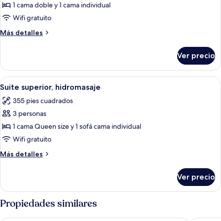
Habitación
1 cama doble y 1 cama individual
triple
Wifi gratuito
Más
Más detalles
detalles
sobre
Ver precio
Habitación
triple
Abrir
Escritorio, insonorización y tabla de 
9
Suite superior, hidromasaje
todas
355 pies cuadrados
las
3 personas
fotos
de
1 cama Queen size y 1 sofá cama individual
Suite
Wifi gratuito
superior,
Más
Más detalles
hidromasaje
detalles
sobre
Ver precio
Suite
superior,
hidromasaje
Propiedades similares