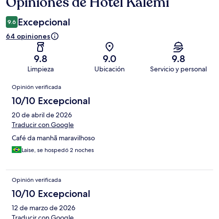
Opiniones de Hotel Kalemi
Opiniones
Excepcional
9.6
64 opiniones
9.8
9.0
9.8
Limpieza
Ubicación
Servicio y personal
Opiniones
Opinión verificada
10/10 Excepcional
20 de abril de 2026
Traducir con Google
Café da manhã maravilhoso
Laise, se hospedó 2 noches
Opinión verificada
10/10 Excepcional
12 de marzo de 2026
Traducir con Google