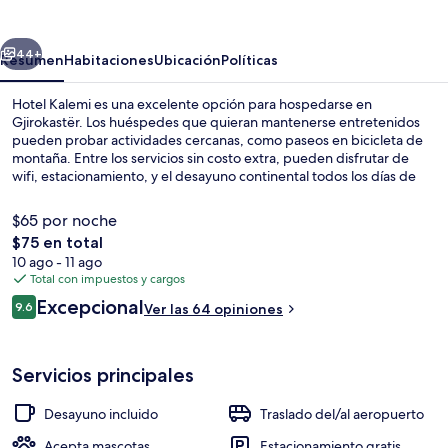
erior
Siguiente
44+
Resumen
Habitaciones
Ubicación
Políticas
Hotel Kalemi es una excelente opción para hospedarse en
Gjirokastër. Los huéspedes que quieran mantenerse entretenidos
pueden probar actividades cercanas, como paseos en bicicleta de
montaña. Entre los servicios sin costo extra, pueden disfrutar de
wifi, estacionamiento, y el desayuno continental todos los días de
07:00 a 10:00. La propiedad destaca por su bar o lounge, su terraza
y su jardín.
$65 por noche
El
$75 en total
precio
10 ago - 11 ago
Escaleras
total
Total con impuestos y cargos
es
Opiniones
Excepcional
9.6
Ver las 64 opiniones
de
9.6 de 10,
$75
Servicios principales
Desayuno incluido
Traslado del/al aeropuerto
Acepta mascotas
Estacionamiento gratis