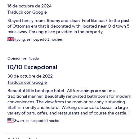
16 de octubre de 2024
Traducir con Google
Stayed family room. Roomy and clean. Feel like back to the past
of Ottoman era that is decorated with. located near Old town 5
mins away. Parking place privided in the property.
Hyung, se hospedó 2 noches
Opinión verificada
10/10 Excepcional
30 de octubre de 2022
Traducir con Google
Beautiful little boutique hotel . All furnishings are set in a
traditional manner. Beautifully renovated bathrooms for modern
conveniences. The view from the room or balcony is stunning.
Staff is friendly and helpful. Walking distance to bazaar, a large
variety of bars, cafes, and restaurants and of course the castle. I
highly recommend this quaint little place.
Gwen, se hospedó 1 noche