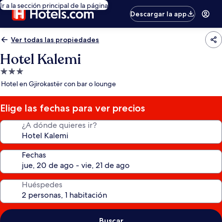
Ir a la sección principal de la página
Descargar la app
Ver todas las propiedades
Hotel Kalemi
Propiedad
de
Hotel en Gjirokastër con bar o lounge
3.0
estrellas
Elige las fechas para ver precios
¿A dónde quieres ir?
Fechas
Huéspedes
Buscar