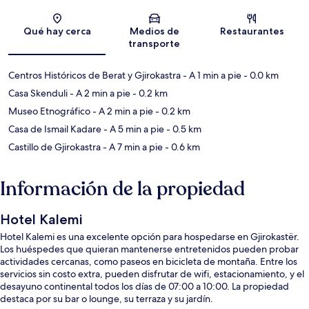
Sección del mapa
Qué hay cerca
Medios de
Restaurantes
transporte
Centros Históricos de Berat y Gjirokastra
- A 1 min a pie
- 0.0 km
Casa Skenduli
- A 2 min a pie
- 0.2 km
Museo Etnográfico
- A 2 min a pie
- 0.2 km
Casa de Ismail Kadare
- A 5 min a pie
- 0.5 km
Castillo de Gjirokastra
- A 7 min a pie
- 0.6 km
Información de la propiedad
Hotel Kalemi
Hotel Kalemi es una excelente opción para hospedarse en Gjirokastër.
Los huéspedes que quieran mantenerse entretenidos pueden probar
actividades cercanas, como paseos en bicicleta de montaña. Entre los
servicios sin costo extra, pueden disfrutar de wifi, estacionamiento, y el
desayuno continental todos los días de 07:00 a 10:00. La propiedad
destaca por su bar o lounge, su terraza y su jardín.