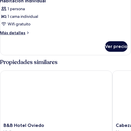
Habitación individual
todas
1 persona
las
1 cama individual
fotos
de
Wifi gratuito
Habitación
Más
Más detalles
individual
detalles
sobre
Ver precio
Habitación
individual
Propiedades similares
B&B Hotel Oviedo
Cabeza
B&B
Cabeza
B&B Hotel Oviedo
Cabez
Hotel
Norena