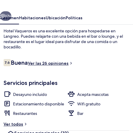
erior
Siguiente
37+
Resumen
Habitaciones
Ubicación
Políticas
Hotel Vaqueros es una excelente opción para hospedarse en
Langreo. Puedes relajarte con una bebida en el bar o lounge, y el
restaurante es el lugar ideal para disfrutar de una comida o un
bocadillo.
Opiniones
Buena
7.6
Ver las 26 opiniones
7.6 de 10,
Vista frontal de la propiedad
Servicios principales
Desayuno incluido
Acepta mascotas
Estacionamiento disponible
Wifi gratuito
Restaurantes
Bar
Ver todos