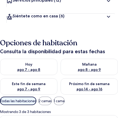
Servicios principales
(12)
Siéntete como en casa
(6)
Opciones de habitación
Consulta la disponibilidad para estas fechas
Consulta la disponibilidad para hoy ago 7 - ago 8
Consulta la disponibilidad pa
Hoy
Mañana
ago 7 - ago 8
ago 8 - ago 9
Consulta la disponibilidad para este fin de semana ago 7 - ag
Consulta la disponibilidad par
Este fin de semana
Próximo fin de semana
ago 7 - ago 9
ago 14 - ago 16
Filtros
Todas las habitaciones
2 camas
1 cama
disponibles
para
Mostrando 3 de 3 habitaciones
las
Abrir
Cunas gratuitas, wifi gratis y ropa de