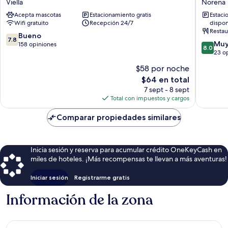
Viella
Norena
Oviedo
Acepta mascotas
Estacionamiento gratis
Estaci
Viella
Wifi gratuito
Recepción 24/7
dispon
Restau
7.8
Bueno
7.8
8.0
Muy
de
158 opiniones
8.0
de
23 o
10,
10,
Bueno,
$58 por noche
Muy
158
El
$64 en total
bueno,
opiniones
precio
23
7 sept - 8 sept
actual
opinion
Total con impuestos y cargos
es
de
Comparar propiedades similares
$64
Inicia sesión y reserva para acumular crédito OneKeyCash en
miles de hoteles. ¡Más recompensas te llevan a más aventuras!
Iniciar sesión
Registrarme gratis
Información de la zona