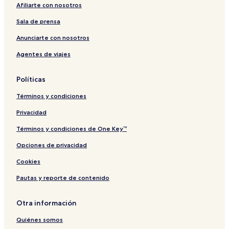
S
n
t
Afiliarte con nosotros
p
d
o
a
o
r
Sala de prensa
i
a
Anunciarte con nosotros
Agentes de viajes
Políticas
Términos y condiciones
Privacidad
Términos y condiciones de One Key™
Opciones de privacidad
Cookies
Pautas y reporte de contenido
Otra información
Quiénes somos