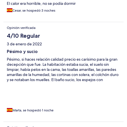
El calor era horrible, no se podía dormir
Cesar, se hospedó 3 noches
Opinión verificada
4/10 Regular
3 de enero de 2022
Pésimo y sucio
Pésimo, si haces relación calidad precio es carísimo para la gran
decepción que fue. La habitación estaba sucia, el suelo sin
limpiar, había pelos en la cama, las toallas amarillas, las paredes
amarillas de la humedad, las cortinas con solera, el colchón duro
y se notaban los muelles. El baño sucio, los espejos con
manchas, la ducha sucia. No volvería ni loca, qué asco de
habitación!
Marta, se hospedó 1 noche