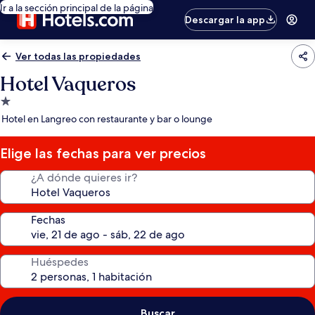
Ir a la sección principal de la página
Descargar la app
Ver todas las propiedades
Hotel Vaqueros
Propiedad
de
Hotel en Langreo con restaurante y bar o lounge
1.0
estrella
Elige las fechas para ver precios
¿A dónde quieres ir?
Fechas
Huéspedes
Buscar