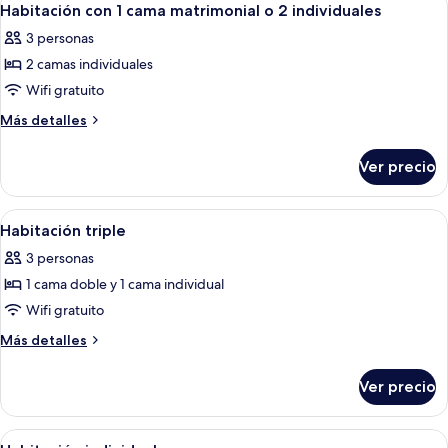
15
Habitación con 1 cama matrimonial o 2 individuales
habitaciones
todas
3 personas
las
2 camas individuales
fotos
de
Wifi gratuito
Habitación
Más
Más detalles
con
detalles
sobre
1
Ver precio
Habitación
cama
con
matrimonial
1
Abrir
Cunas gratuitas, wifi gratis y ropa de
5
o
cama
Habitación triple
todas
matrimonial
2
3 personas
o
las
individuales
2
1 cama doble y 1 cama individual
fotos
individuales
de
Wifi gratuito
Habitación
Más
Más detalles
triple
detalles
sobre
Ver precio
Habitación
triple
Abrir
Cunas gratuitas, wifi gratis y ropa de
5