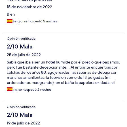
15 de noviembre de 2022
Bien
Sergio, se hospedó 5 noches
Opinión verificada
2/10 Mala
25 de julio de 2022
Sabia que iba a ser un hotel humilde por el precio que pagamos,
pero fue bastante decepcionante... Al entrar te encuentras con
colchas de los años 80, agujereadas, las sabanas de debajo con
manchas amarillentas, la teevision como de 13 pulgadas (mi
ordenador es mas grande), en el baño la papelera oxidada, el
enchufe sin rematar... digo yo que no es mucha inversión poner
Iris, se hospedó 2 noches
unas sabanas limpias, unas colchas que no esten rotas y mas
actuales, cambiar la papelera por una que no este oxidada... Lo
cierto es que al ver el panorama de la habitacion al entrar te
Opinión verificada
picaba todo ya... Lo unico bueno es que el desayuno estaba
incluido y no estaba mal... era buffet aunque con poca variedad,
2/10 Mala
ya que eran tostadas y bolleria industrial, con cafes y zumos...
19 de julio de 2022
pero no estaba mal...