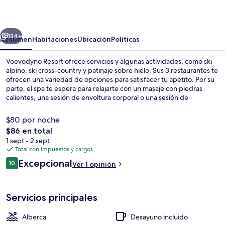
erior
Siguiente
134+
Resumen
Habitaciones
Ubicación
Políticas
Voevodyno Resort ofrece servicios y algunas actividades, como ski
alpino, ski cross-country y patinaje sobre hielo. Sus 3 restaurantes te
ofrecen una variedad de opciones para satisfacer tu apetito. Por su
parte, el spa te espera para relajarte con un masaje con piedras
calientes, una sesión de envoltura corporal o una sesión de
exfoliación corporal. Destacan su bar o lounge, su sala de fitness y su
cancha de tenis al aire libre. También están disponibles pases de ski,
$80 por noche
resguardo de equipos de ski, renta de equipos de ski y clases de ski.
El
$86 en total
precio
1 sept - 2 sept
Restaurante
total
Total con impuestos y cargos
es
Opiniones
Excepcional
10
Ver 1 opinión
de
10 de 10,
$86
Servicios principales
Alberca
Desayuno incluido