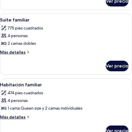
Ver precio
Suite
familiar,
chimenea
Abrir
Amplia sala de estar con techo alto, t
6
Suite familiar
todas
775 pies cuadrados
las
4 personas
fotos
de
2 camas dobles
Suite
Más
Más detalles
familiar
detalles
sobre
Ver precio
Suite
familiar
Abrir
Caja de seguridad en la habitación y 
5
Habitación familiar
todas
474 pies cuadrados
las
4 personas
fotos
de
1 cama Queen size y 2 camas individuales
Habitación
Más
Más detalles
familiar
detalles
sobre
Ver precio