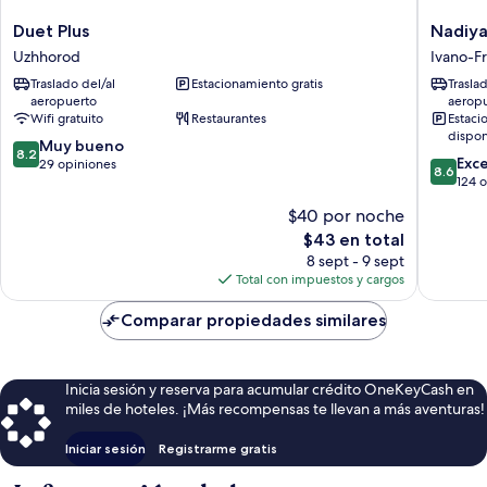
Duet
Nadiya
Duet Plus
Nadiya
Plus
Hotel
Uzhhorod
Ivano-Fr
Uzhhorod
Ivano-
Traslado del/al
Estacionamiento gratis
Trasla
Frankivs
aeropuerto
aerop
Wifi gratuito
Restaurantes
Estaci
dispon
8.2
Muy bueno
8.2
8.6
Exc
de
29 opiniones
8.6
de
124 
10,
10,
Muy
$40 por noche
Excelent
bueno,
El
$43 en total
124
29
precio
opinion
8 sept - 9 sept
opiniones
actual
Total con impuestos y cargos
es
de
Comparar propiedades similares
$43
Inicia sesión y reserva para acumular crédito OneKeyCash en
miles de hoteles. ¡Más recompensas te llevan a más aventuras!
Iniciar sesión
Registrarme gratis