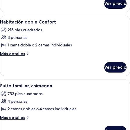
Ver precio
Suite
Abrir
Una habitación de hotel con una cama 
6
Habitación doble Confort
todas
215 pies cuadrados
las
3 personas
fotos
de
1 cama doble o 2 camas individuales
Habitación
Más
Más detalles
doble
detalles
sobre
Confort
Ver precio
Habitación
doble
Confort
Abrir
Una habitación acogedora con un sofá
5
Suite familiar, chimenea
todas
753 pies cuadrados
las
4 personas
fotos
de
2 camas dobles o 4 camas individuales
Suite
Más
Más detalles
familiar,
detalles
sobre
chimenea