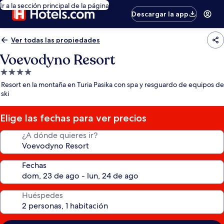
Ir a la sección principal de la página
Descargar la app
Ver todas las propiedades
Voevodyno Resort
Propiedad
de
Resort en la montaña en Turia Pasika con spa y resguardo de equipos de
4.0
ski
estrellas
Elige las fechas para ver precios
¿A dónde quieres ir?
Fechas
Huéspedes