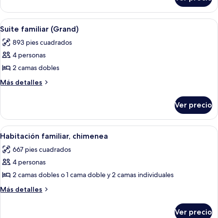
Habitación
familiar
Abrir
Una sala de estar con un sofá, una me
10
Suite familiar (Grand)
todas
893 pies cuadrados
las
4 personas
fotos
de
2 camas dobles
Suite
Más
Más detalles
familiar
detalles
sobre
(Grand)
Ver precio
Suite
familiar
(Grand)
Abrir
Una habitación con dos camas, un tel
7
Habitación familiar, chimenea
todas
667 pies cuadrados
las
4 personas
fotos
de
2 camas dobles o 1 cama doble y 2 camas individuales
Habitación
Más
Más detalles
familiar,
detalles
sobre
chimenea
Ver precio
Habitación