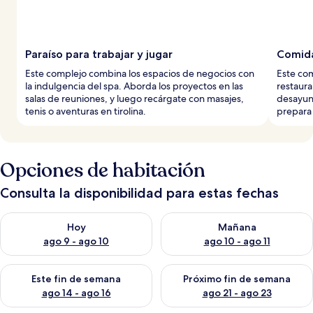
Paraíso para trabajar y jugar
Comida
Este complejo combina los espacios de negocios con
Este com
la indulgencia del spa. Aborda los proyectos en las
restaura
salas de reuniones, y luego recárgate con masajes,
desayun
tenis o aventuras en tirolina.
prepara 
Opciones de habitación
Consulta la disponibilidad para estas fechas
Consulta la disponibilidad para hoy ago 9 - ago 10
Consulta la disponibilidad par
Hoy
Mañana
ago 9 - ago 10
ago 10 - ago 11
Consulta la disponibilidad para este fin de semana ago 14 - ag
Consulta la disponibilidad pa
Este fin de semana
Próximo fin de semana
ago 14 - ago 16
ago 21 - ago 23