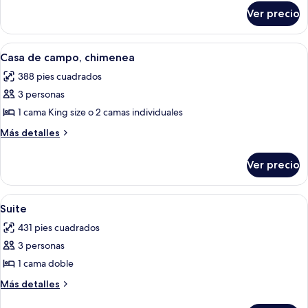
sobre
Ver precio
Suite
junior
Abrir
Una habitación de hotel con cabecera 
5
Casa de campo, chimenea
todas
388 pies cuadrados
las
3 personas
fotos
de
1 cama King size o 2 camas individuales
Casa
Más
Más detalles
de
detalles
sobre
campo,
Ver precio
Casa
chimenea
de
campo,
Abrir
Caja de seguridad en la habitación y 
7
chimenea
Suite
todas
431 pies cuadrados
las
3 personas
fotos
de
1 cama doble
Suite
Más
Más detalles
detalles
sobre