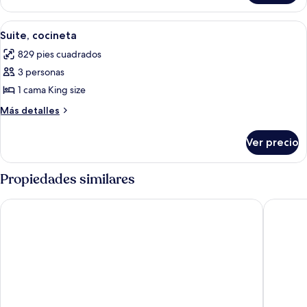
familiar,
chimenea
Abrir
Un dormitorio moderno con cama, mesi
10
Suite, cocineta
todas
829 pies cuadrados
las
3 personas
fotos
de
1 cama King size
Suite,
Más
Más detalles
cocineta
detalles
sobre
Ver precio
Suite,
cocineta
Propiedades similares
Duet Plus
Nadiya H