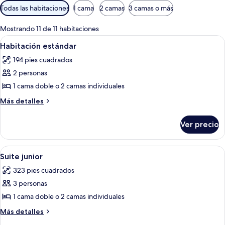
Filtros
Todas las habitaciones
1 cama
2 camas
3 camas o más
disponibles
para
Mostrando 11 de 11 habitaciones
las
Abrir
Habitación de hotel con cama, mesita 
4
Habitación estándar
habitaciones
todas
194 pies cuadrados
las
2 personas
fotos
de
1 cama doble o 2 camas individuales
Habitación
Más
Más detalles
estándar
detalles
sobre
Ver precio
Habitación
estándar
Abrir
Un dormitorio moderno con una cama, u
7
Suite junior
todas
323 pies cuadrados
las
3 personas
fotos
de
1 cama doble o 2 camas individuales
Suite
Más
Más detalles
junior
detalles