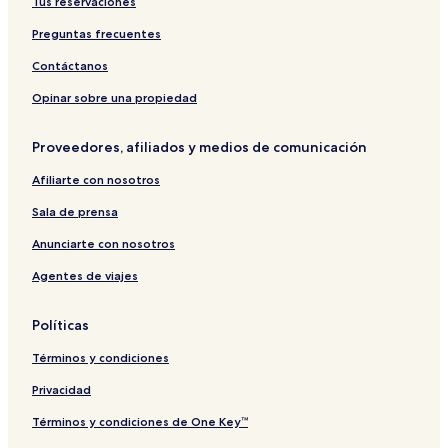
Tus reservaciones
i
o
n
e
n
e
o
r
t
l
e
l
n
t
n
t
l
t
e
e
P
v
Preguntas frecuentes
B
e
t
s
e
a
l
a
o
e
r
r
l
t
n
v
Contáctanos
l
e
R
n
C
y
e
a
h
Opinar sobre una propiedad
a
s
i
e
o
n
Proveedores, afiliados y medios de comunicación
v
r
a
a
t
d
Afiliarte con nosotros
5
i
e
Sala de prensa
v
o
Anunciarte con nosotros
Agentes de viajes
Políticas
Términos y condiciones
Privacidad
Términos y condiciones de One Key™