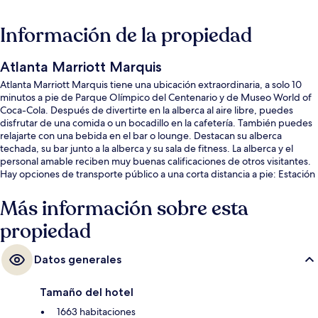
Información de la propiedad
Atlanta Marriott Marquis
Atlanta Marriott Marquis tiene una ubicación extraordinaria, a solo 10
minutos a pie de Parque Olímpico del Centenario y de Museo World of
Coca-Cola. Después de divertirte en la alberca al aire libre, puedes
disfrutar de una comida o un bocadillo en la cafetería. También puedes
relajarte con una bebida en el bar o lounge. Destacan su alberca
techada, su bar junto a la alberca y su sala de fitness. La alberca y el
personal amable reciben muy buenas calificaciones de otros visitantes.
Hay opciones de transporte público a una corta distancia a pie: Estación
de tren Civic Center está a 7 minutos y Estación de metro Peachtree
Center está a 11 minutos.
Más información sobre esta
propiedad
Datos generales
Tamaño del hotel
1663 habitaciones