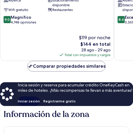
Alberca
Estacionamiento
Alberc
Downtown
Plaza,
disponible
Estaci
Centro
Atlanta
Wifi gratuito
Restaurantes
dispon
de
Centro
9.0
8.6
Atlanta
Magnífico
de
Exc
9.0
8.6
de
de
4,748 opiniones
Atlanta
3,36
10,
10,
Magnífico,
Excelent
$119 por noche
4,748
3,361
opiniones
El
opinion
$144 en total
precio
28 ago - 29 ago
actual
Total con impuestos y cargos
es
de
Comparar propiedades similares
$144
Inicia sesión y reserva para acumular crédito OneKeyCash en
miles de hoteles. ¡Más recompensas te llevan a más aventuras!
Iniciar sesión
Registrarme gratis
Información de la zona