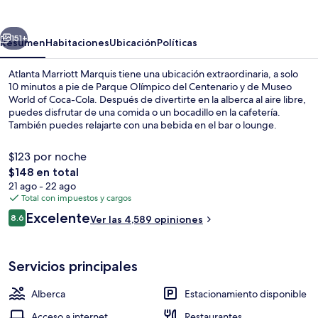
Marquis
erior
Siguiente
151+
Resumen
Habitaciones
Ubicación
Políticas
Atlanta Marriott Marquis tiene una ubicación extraordinaria, a solo
10 minutos a pie de Parque Olímpico del Centenario y de Museo
World of Coca-Cola. Después de divertirte en la alberca al aire libre,
puedes disfrutar de una comida o un bocadillo en la cafetería.
También puedes relajarte con una bebida en el bar o lounge.
Destacan su alberca techada, su bar junto a la alberca y su sala de
fitness. La alberca y el personal amable reciben muy buenas
$123 por noche
calificaciones de otros visitantes. Hay opciones de transporte
El
$148 en total
público a una corta distancia a pie: Estación de tren Civic Center está
precio
21 ago - 22 ago
a 7 minutos y Estación de metro Peachtree Center está a 11 minutos.
Vista desde la propiedad
total
Total con impuestos y cargos
es
Opiniones
Excelente
8.6
Ver las 4,589 opiniones
de
8.6 de 10,
$148
Servicios principales
Alberca
Estacionamiento disponible
Acceso a internet
Restaurantes