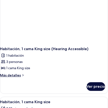
Accessible,
Tub)
Habitación, 1 cama King size (Hearing Accessible)
1 habitación
3 personas
1 cama King size
Más
Más detalles
detalles
sobre
Ver precio
Habitación,
1
cama
Abrir
Habitación de hotel con una cama grand
16
King
Habitación, 1 cama King size
todas
size