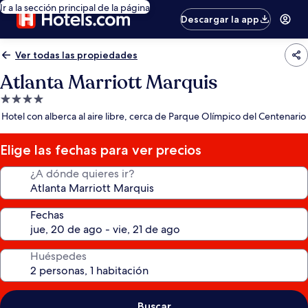
Ir a la sección principal de la página
Descargar la app
Ver todas las propiedades
Atlanta Marriott Marquis
Propiedad
de
Hotel con alberca al aire libre, cerca de Parque Olímpico del Centenario
4.0
estrellas
Elige las fechas para ver precios
¿A dónde quieres ir?
Fechas
Huéspedes
Buscar