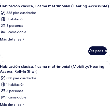
Accessible,
1
Abrir
Una habitación de hotel moderna con 
16
Tub)
cama
Habitación clásica, 1 cama matrimonial (Hearing Accessible)
todas
matrimonial
338 pies cuadrados
(Mobility
las
Accessible,
1 habitación
fotos
Tub)
de
3 personas
Habitación
1 cama doble
clásica,
Más
Más detalles
1
detalles
cama
sobre
Ver precio
Habitación
matrimonial
clásica,
(Hearing
1
Abrir
Una habitación de hotel moderna con 
Accessible)
16
cama
Habitación clásica, 1 cama matrimonial (Mobility/Hearing
todas
matrimonial
Access, Roll-In Shwr)
(Hearing
las
338 pies cuadrados
Accessible)
fotos
1 habitación
de
3 personas
Habitación
clásica,
1 cama doble
1
Más
Más detalles
cama
detalles