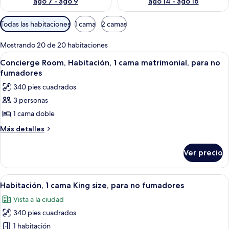
ago 7 - ago 9
ago 14 - ago 16
Filtros
Todas las habitaciones
1 cama
2 camas
disponibles
para
Mostrando 20 de 20 habitaciones
las
Abrir
Habitación de hotel con una cama grande
19
Concierge Room, Habitación, 1 cama matrimonial, para no
habitaciones
todas
fumadores
las
340 pies cuadrados
fotos
3 personas
de
1 cama doble
Concierge
Room,
Más
Más detalles
detalles
Habitación,
sobre
1
Ver precio
Concierge
cama
Room,
matrimonial,
Habitación,
Abrir
Habitación de hotel con una cama grande
12
1
para
Habitación, 1 cama King size, para no fumadores
todas
cama
no
Vista a la ciudad
matrimonial,
las
fumadores
para
340 pies cuadrados
fotos
no
de
1 habitación