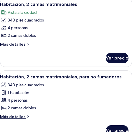
Abrir
Habitación de hotel con dos camas, un e
7
matrimoniales
Habitación, 2 camas matrimoniales
todas
Vista a la ciudad
las
340 pies cuadrados
fotos
de
4 personas
Habitación,
2 camas dobles
2
Más
Más detalles
camas
detalles
matrimoniales
sobre
Ver precio
Habitación,
2
camas
Abrir
Habitación de hotel con dos camas, un e
5
matrimoniales
Habitación, 2 camas matrimoniales, para no fumadores
todas
340 pies cuadrados
las
1 habitación
fotos
de
4 personas
Habitación,
2 camas dobles
2
Más
Más detalles
camas
detalles
matrimoniales,
sobre
Ver precio