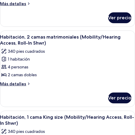
2
Más
Más detalles
camas
detalles
matrimoniales
sobre
Ver precio
Habitación,
(Hearing
2
Accessible)
camas
Abrir
Habitación de hotel con dos camas, un e
8
matrimoniales
Habitación, 2 camas matrimoniales (Mobility/Hearing
todas
(Hearing
Access, Roll-In Shwr)
Accessible)
las
340 pies cuadrados
fotos
1 habitación
de
4 personas
Habitación,
2
2 camas dobles
camas
Más
Más detalles
matrimoniales
detalles
sobre
(Mobility/Hearing
Ver precio
Habitación,
Access,
2
Roll-
camas
Abrir
Una habitación de hotel con una cama 
5
In
matrimoniales
Habitación, 1 cama King size (Mobility/Hearing Access, Roll-
todas
(Mobility/Hearing
Shwr)
In Shwr)
Access,
las
340 pies cuadrados
Roll-
fotos