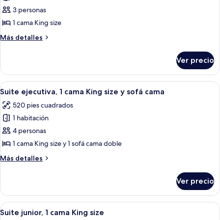
fumadores
Habitación,
3 personas
1
1 cama King size
cama
Más
Más detalles
King
detalles
size,
sobre
Ver precio
Habitación,
para
1
no
cama
Abrir
Una habitación de hotel con cama, escri
fumadores
16
King
Suite ejecutiva, 1 cama King size y sofá cama
todas
size,
520 pies cuadrados
para
las
no
1 habitación
fotos
fumadores
de
4 personas
Suite
1 cama King size y 1 sofá cama doble
ejecutiva,
Más
Más detalles
1
detalles
cama
sobre
Ver precio
Suite
King
ejecutiva,
size
1
Abrir
Una habitación de hotel moderna con 
y
5
cama
Suite junior, 1 cama King size
todas
King