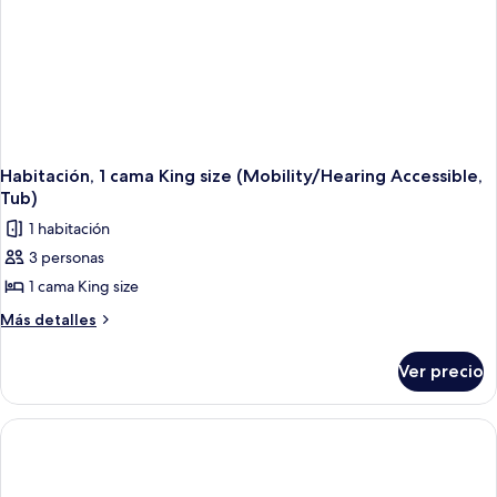
Habitación, 1 cama King size (Mobility/Hearing Accessible,
Tub)
1 habitación
3 personas
1 cama King size
Más
Más detalles
detalles
sobre
Ver precio
Habitación,
1
cama
King
size
(Mobility/Hearing