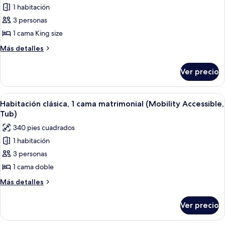
In
1 habitación
de
Shwr)
3 personas
Habitación,
1
1 cama King size
cama
Más
Más detalles
King
detalles
sobre
size
Ver precio
Habitación,
(Mobility/Hearing
1
Access,
cama
Abrir
Una habitación de hotel moderna con 
16
Roll-
King
Habitación clásica, 1 cama matrimonial (Mobility Accessible,
todas
size
In
Tub)
(Mobility/Hearing
las
Shwr)
340 pies cuadrados
Access,
fotos
Roll-
1 habitación
de
In
3 personas
Habitación
Shwr)
clásica,
1 cama doble
1
Más
Más detalles
cama
detalles
sobre
matrimonial
Ver precio
Habitación
(Mobility
clásica,