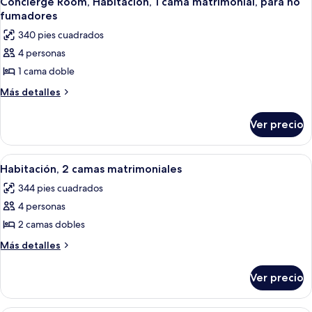
Concierge Room, Habitación, 1 cama matrimonial, para no
todas
size
fumadores
las
340 pies cuadrados
fotos
4 personas
de
1 cama doble
Concierge
Room,
Más
Más detalles
detalles
Habitación,
sobre
1
Ver precio
Concierge
cama
Room,
matrimonial,
Habitación,
Abrir
Habitación de hotel con dos camas, un e
11
1
para
Habitación, 2 camas matrimoniales
todas
cama
no
344 pies cuadrados
matrimonial,
las
fumadores
para
4 personas
fotos
no
de
2 camas dobles
fumadores
Habitación,
Más
Más detalles
2
detalles
sobre
camas
Ver precio
Habitación,
matrimoniales
2
camas