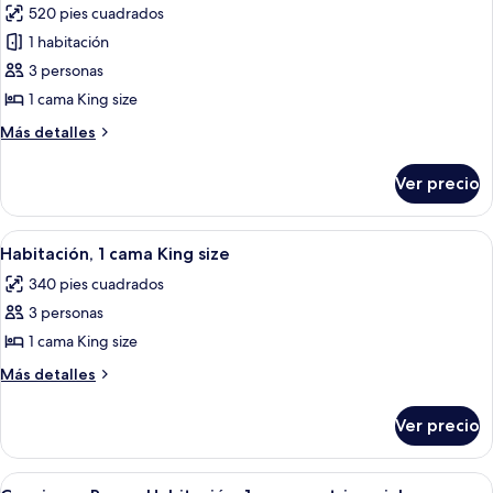
sofá
520 pies cuadrados
size
las
cama
y
1 habitación
fotos
sofá
de
3 personas
cama
Suite
1 cama King size
junior,
Más
Más detalles
1
detalles
cama
sobre
Ver precio
Suite
King
junior,
size
1
Abrir
Una habitación de hotel con una cama 
7
cama
Habitación, 1 cama King size
todas
King
340 pies cuadrados
size
las
3 personas
fotos
de
1 cama King size
Habitación,
Más
Más detalles
1
detalles
sobre
cama
Ver precio
Habitación,
King
1
size
cama
Abrir
Una habitación de hotel con un ventana
10
King