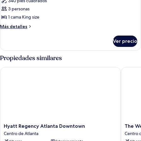
340 pies cuadrados
(Hearing
las
Accessible)
3 personas
fotos
de
1 cama King size
Habitación,
Más
Más detalles
1
detalles
sobre
cama
Ver precio
Habitación,
King
1
size
cama
Propiedades similares
King
size
Hyatt Regency Atlanta Downtown
The West
Hyatt
The
Hyatt Regency Atlanta Downtown
The We
Regency
Westin
Centro de Atlanta
Centro d
Atlanta
Peachtr