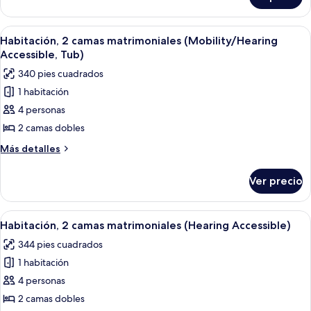
Habitación,
para
2
no
camas
Abrir
Habitación de hotel con dos camas, un e
fumadores
8
matrimoniales,
Habitación, 2 camas matrimoniales (Mobility/Hearing
todas
para
Accessible, Tub)
no
las
340 pies cuadrados
fumadores
fotos
1 habitación
de
4 personas
Habitación,
2
2 camas dobles
camas
Más
Más detalles
matrimoniales
detalles
sobre
(Mobility/Hearing
Ver precio
Habitación,
Accessible,
2
Tub)
camas
Abrir
Habitación de hotel con dos camas, un e
5
matrimoniales
Habitación, 2 camas matrimoniales (Hearing Accessible)
todas
(Mobility/Hearing
344 pies cuadrados
Accessible,
las
Tub)
1 habitación
fotos
de
4 personas
Habitación,
2 camas dobles