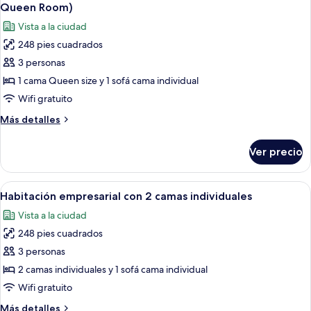
todas
camas
Queen Room)
individuales,
las
Vista a la ciudad
2
fotos
camas
248 pies cuadrados
de
individuales
3 personas
Habitación
empresarial
1 cama Queen size y 1 sofá cama individual
doble
Wifi gratuito
(iBusiness
Más
Más detalles
Deluxe
detalles
Family
sobre
Ver precio
Habitación
Queen
empresarial
Room)
doble
Abrir
Una habitación de hotel moderna con u
4
(iBusiness
Habitación empresarial con 2 camas individuales
todas
Deluxe
Vista a la ciudad
Family
las
Queen
248 pies cuadrados
fotos
Room)
de
3 personas
Habitación
2 camas individuales y 1 sofá cama individual
empresarial
Wifi gratuito
con
Más
Más detalles