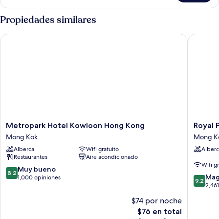
Executive
(Queen
Propiedades similares
Bed)
Metropark Hotel Kowloon Hong Kong
Royal Pl
Metropark
Royal
Metropark Hotel Kowloon Hong Kong
Royal 
Hotel
Plaza
Mong Kok
Mong K
Kowloon
Hotel
Alberca
Wifi gratuito
Alberc
Hong
Mong
Restaurantes
Aire acondicionado
Kong
Kok
Wifi g
Mong
8.2
Muy bueno
8.2
9.2
Kok
Mag
de
1,000 opiniones
9.2
de
2,46
10,
10,
Muy
$74 por noche
Magnífi
bueno,
El
$76 en total
2,461
1,000