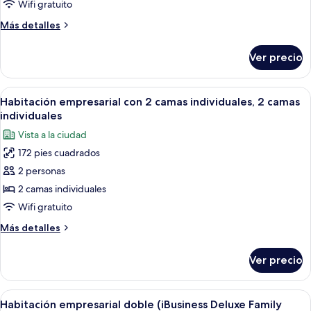
doble,
Wifi gratuito
1
Más
Más detalles
cama
detalles
Queen
sobre
Ver precio
Habitación
size
empresarial
(iBusiness
doble,
Abrir
Habitación de hotel moderna con una c
Premier
5
1
Habitación empresarial con 2 camas individuales, 2 camas
todas
cama
Queen
individuales
Queen
las
Room)
Vista a la ciudad
size
fotos
(iBusiness
172 pies cuadrados
de
Premier
2 personas
Habitación
Queen
Room)
empresarial
2 camas individuales
con
Wifi gratuito
2
Más
Más detalles
camas
detalles
individuales,
sobre
Ver precio
Habitación
2
empresarial
camas
con
Abrir
Habitación de hotel moderna con una ca
individuales
4
2
Habitación empresarial doble (iBusiness Deluxe Family