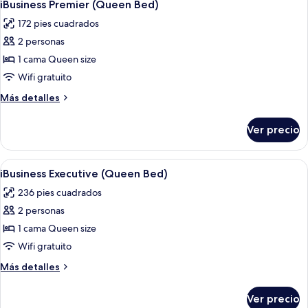
1
iBusiness Premier (Queen Bed)
todas
172 pies cuadrados
las
2 personas
fotos
de
1 cama Queen size
iBusiness
Wifi gratuito
Premier
Más
Más detalles
(Queen
detalles
Bed)
sobre
Ver precio
iBusiness
Premier
(Queen
Abrir
Caja de seguridad en la habitación, esc
1
Bed)
iBusiness Executive (Queen Bed)
todas
236 pies cuadrados
las
2 personas
fotos
de
1 cama Queen size
iBusiness
Wifi gratuito
Executive
Más
Más detalles
(Queen
detalles
Bed)
sobre
Ver precio
iBusiness