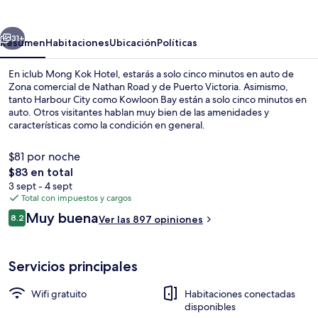
Kok
Hotel
erior
Siguiente
31+
Resumen
Habitaciones
Ubicación
Políticas
En iclub Mong Kok Hotel, estarás a solo cinco minutos en auto de
Zona comercial de Nathan Road y de Puerto Victoria. Asimismo,
tanto Harbour City como Kowloon Bay están a solo cinco minutos en
auto. Otros visitantes hablan muy bien de las amenidades y
características como la condición en general.
$81 por noche
El
$83 en total
precio
3 sept - 4 sept
Lobby
total
Total con impuestos y cargos
es
Opiniones
Muy buena
8.2
Ver las 897 opiniones
de
8.2 de 10,
$83
Servicios principales
Wifi gratuito
Habitaciones conectadas
disponibles