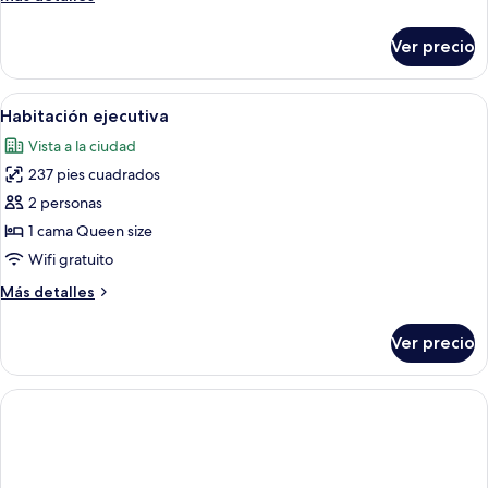
2
detalles
camas
sobre
Ver precio
Habitación
individuales
empresarial
con
Abrir
Un dormitorio moderno con una cama g
5
2
Habitación ejecutiva
todas
camas
Vista a la ciudad
individuales
las
237 pies cuadrados
fotos
de
2 personas
Habitación
1 cama Queen size
ejecutiva
Wifi gratuito
Más
Más detalles
detalles
sobre
Ver precio
Habitación
ejecutiva