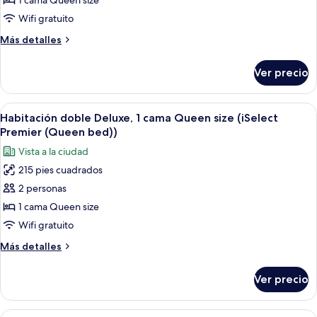
1 cama Queen size
doble
Wifi gratuito
estándar
Más
Más detalles
(iSelect
detalles
Room)
sobre
Ver precio
Habitación
doble
estándar
Abrir
Una habitación de hotel moderna con u
5
(iSelect
Habitación doble Deluxe, 1 cama Queen size (iSelect
todas
Room)
Premier (Queen bed))
las
Vista a la ciudad
fotos
215 pies cuadrados
de
2 personas
Habitación
doble
1 cama Queen size
Deluxe,
Wifi gratuito
1
Más
Más detalles
cama
detalles
Queen
sobre
Ver precio
Habitación
size
doble
(iSelect
Deluxe,
Abrir
Habitación de hotel con dos camas, un