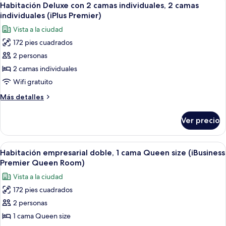
Premier
6
1
Habitación Deluxe con 2 camas individuales, 2 camas
todas
cama
(Queen
individuales (iPlus Premier)
Queen
las
bed))
Vista a la ciudad
size
fotos
(iSelect
172 pies cuadrados
de
Premier
2 personas
Habitación
(Queen
bed))
Deluxe
2 camas individuales
con
Wifi gratuito
2
Más
Más detalles
camas
detalles
individuales,
sobre
Ver precio
Habitación
2
Deluxe
camas
con
Abrir
Una habitación de hotel moderna con 
individuales
4
2
Habitación empresarial doble, 1 cama Queen size (iBusiness
todas
camas
(iPlus
Premier Queen Room)
individuales,
las
Premier)
Vista a la ciudad
2
fotos
camas
172 pies cuadrados
de
individuales
2 personas
Habitación
(iPlus
Premier)
empresarial
1 cama Queen size