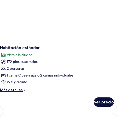
Habitación estándar
Vista a la ciudad
172 pies cuadrados
2 personas
1 cama Queen size o 2 camas individuales
Wifi gratuito
Más
Más detalles
detalles
sobre
Ver precio
Habitación
estándar
Abrir
Caja de seguridad en la habitación, esc