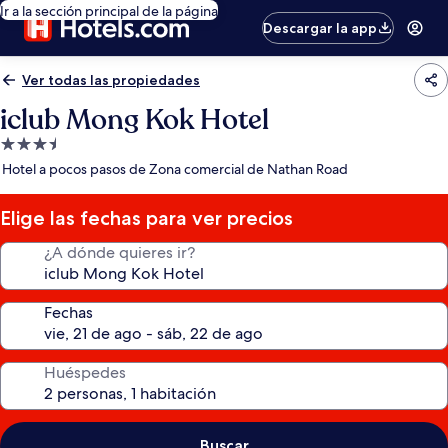
Ir a la sección principal de la página
Descargar la app
Ver todas las propiedades
iclub Mong Kok Hotel
Propiedad
de
Hotel a pocos pasos de Zona comercial de Nathan Road
3.5
estrellas
Elige las fechas para ver precios
¿A dónde quieres ir?
Fechas
Huéspedes
Buscar