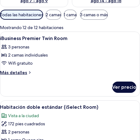
ago 7 - ago 9
ago 14 - ago 16
Filtros
Todas las habitaciones
2 camas
1 cama
3 camas o más
disponibles
para
Mostrando 12 de 12 habitaciones
las
Abrir
Una habitación de hotel moderna con u
2
iBusiness Premier Twin Room
habitaciones
todas
3 personas
las
2 camas individuales
fotos
de
Wifi gratuito
iBusiness
Más
Más detalles
Premier
detalles
sobre
Twin
Ver precio
iBusiness
Room
Premier
Twin
Abrir
Una habitación de hotel moderna con 
5
Room
Habitación doble estándar (iSelect Room)
todas
Vista a la ciudad
las
172 pies cuadrados
fotos
de
2 personas
Habitación