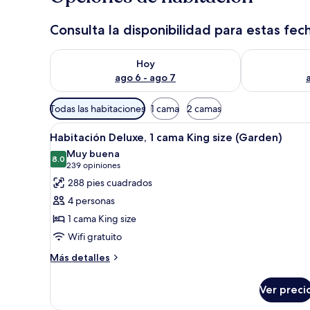
Consulta la disponibilidad para estas fec
Consulta la disponibilidad para hoy ago 6 - ago 7
Consulta la d
Hoy
ago 6 - ago 7
Filtros
Todas las habitaciones
1 cama
2 camas
disponibles
Abrir
Una habitación de hotel con un
para
5
Habitación Deluxe, 1 cama King size (Garden)
todas
las
Muy buena
las
8.0
habitaciones
8.0 de 10
(239
239 opiniones
fotos
opiniones)
288 pies cuadrados
de
4 personas
Habitación
1 cama King size
Deluxe,
Wifi gratuito
1
cama
Más
Más detalles
detalles
King
sobre
size
Ver preci
Habitación
(Garden)
Deluxe,