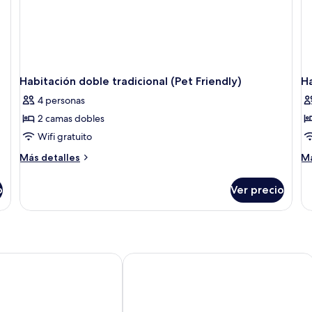
Habitación doble tradicional (Pet Friendly)
Ha
4 personas
2 camas dobles
Wifi gratuito
Más
M
Más detalles
Má
detalles
de
sobre
so
o
Ver precio
Habitación
Ha
doble
do
tradicional
tr
(Pet
re
Friendly)
Plus Executive Inn
Staybridge Suites Toronto Airport Ea