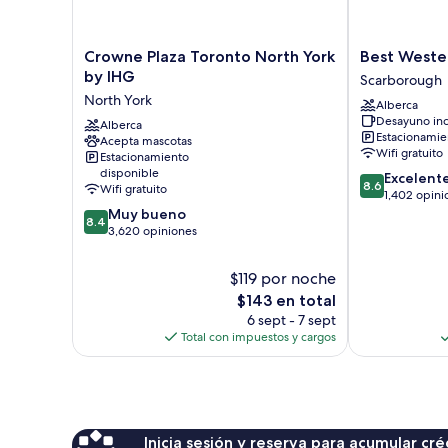
Crowne
Best
Crowne Plaza Toronto North York
Best Wester
Plaza
Western
by IHG
Scarborough
Toronto
Plus
North York
Alberca
North
Executive
Desayuno inc
York
Alberca
Inn
Estacionamien
Acepta mascotas
by
Scarborough
Wifi gratuito
Estacionamiento
IHG
disponible
8.6
Excelent
North
8.6
Wifi gratuito
de
1,402 opini
York
8.4
10,
Muy bueno
8.4
de
Excelente,
3,620 opiniones
10,
1,402
Muy
opiniones
$119 por noche
bueno,
El
$143 en total
3,620
precio
6 sept - 7 sept
opiniones
actual
Total con impuestos y cargos
es
de
$143
Inicia sesión y reserva para acumular c