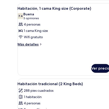
1
Abrir
Habitación de hotel con una ca
5
cama
Habitación, 1 cama King size (Corporate)
todas
King
Buena
size
las
7.4
7.4 de 10
(3
3 opiniones
(Garden)
fotos
opiniones)
4 personas
de
1 cama King size
Habitación,
Wifi gratuito
1
Más
cama
Más detalles
detalles
King
sobre
size
Habitación,
(Corporate)
1
cama
Ver preci
King
size
(Corporate)
Abrir
Habitación de hotel con dos cam
4
Habitación tradicional (2 King Beds)
todas
288 pies cuadrados
las
1 habitación
fotos
de
4 personas