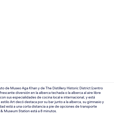
Se sirven de
to de Museo Aga Khan y de The Distillery Historic District (centro
escante diversión en la alberca techada o la alberca al aire libre
on sus especialidades de cocina local e internacional, y está
Ropa de cama
stilo Art decó destaca por su bar junto a la alberca, su gimnasio y
iedad está a una corta distancia a pie de opciones de transporte
k & Museum Station está a 8 minutos.