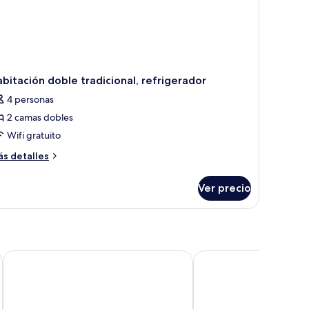
bitación doble tradicional, refrigerador
4 personas
2 camas dobles
Wifi gratuito
ás
s detalles
talles
bre
Ver precio
bitación
ble
adicional,
frigerador
st by IHG
Super 8 by Wyndham Toronto East ON
Chelsea Hotel, Toronto