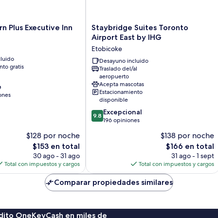
Staybridge
n Plus Executive Inn
Staybridge Suites Toronto
Suites
Airport East by IHG
Toronto
Etobicoke
Airport
luido
East
Desayuno incluido
to gratis
Traslado del/al
by
aeropuerto
IHG
Acepta mascotas
e
Etobicoke
Estacionamiento
ones
disponible
9.8
Excepcional
9.8
de
196 opiniones
10,
$128 por noche
$138 por noche
Excepcional,
El
El
$153 en total
$166 en total
196
precio
precio
opiniones
30 ago - 31 ago
31 ago - 1 sept
actual
actual
Total con impuestos y cargos
Total con impuestos y cargos
es
es
de
de
Comparar propiedades similares
$153
$166
rédito OneKeyCash en miles de