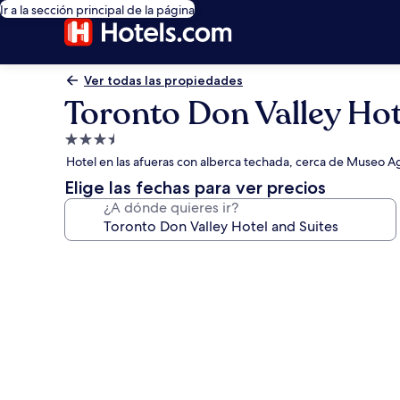
Ir a la sección principal de la página
Ver todas las propiedades
Toronto Don Valley Hot
Propiedad
de
Hotel en las afueras con alberca techada, cerca de Museo 
3.5
Elige las fechas para ver precios
estrellas
¿A dónde quieres ir?
Galería
de
fotos
de
Toronto
Don