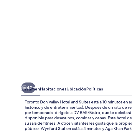
Valley
Hotel
and
Suites
42+
Resumen
Habitaciones
Ubicación
Políticas
Toronto Don Valley Hotel and Suites está a 10 minutos en au
histórico y de entretenimientos). Después de un rato de refr
por temporada, dirígete a DV BAR/Bistro, que te deleitará c
disponible para desayunos, comidas y cenas. Este hotel de e
su sala de fitness. A otros visitantes les gusta que la prop
público: Wynford Station está a 4 minutos y Aga Khan Par