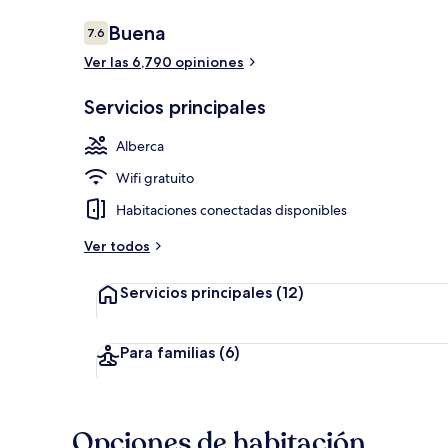
Opiniones
Buena
7.6
7.6 de 10,
Ver las 6,790 opiniones
Lobby
Servicios principales
Alberca
Wifi gratuito
Habitaciones conectadas disponibles
Ver todos
Servicios principales
(12)
Para familias
(6)
Opciones de habitación