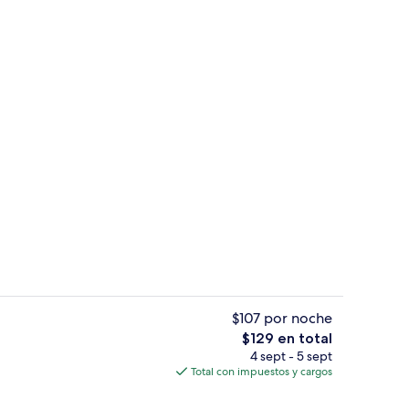
sayunos, comidas, cenas y brunch
Entrada de la propiedad
$107 por noche
El
$129 en total
precio
4 sept - 5 sept
 de alta calidad, camas Select Comfort y escritorio
Alberca techada y alberca al aire lib
total
Total con impuestos y cargos
es
de