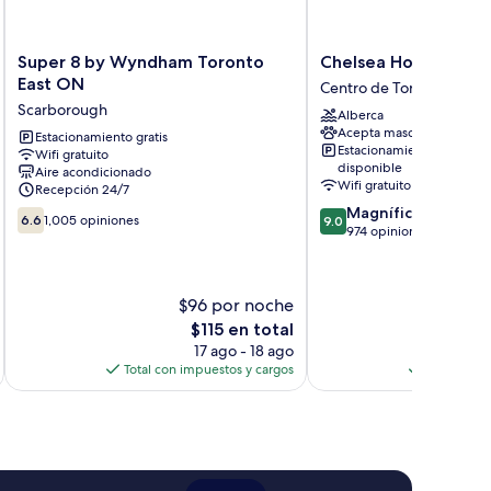
Super
Chelsea
Super 8 by Wyndham Toronto
Chelsea Hotel, Toro
8
Hotel,
East ON
Centro de Toronto
by
Toronto
Scarborough
Alberca
Wyndham
Centro
Acepta mascotas
Toronto
Estacionamiento gratis
de
Estacionamiento
Wifi gratuito
East
Toronto
disponible
Aire acondicionado
ON
Wifi gratuito
Recepción 24/7
Scarborough
9.0
Magnífico
6.6
6.6
1,005 opiniones
9.0
de
974 opiniones
de
10,
10,
Magnífico,
1,005
974
opiniones
$96 por noche
$
opiniones
El
$115 en total
precio
17 ago - 18 ago
actual
Total con impuestos y cargos
Total con 
es
de
$115