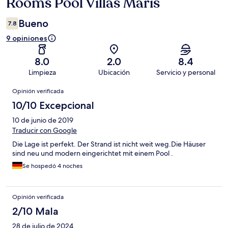
Rooms Pool Villas Maris
Bueno
7.8
9 opiniones
8.0
2.0
8.4
Limpieza
Ubicación
Servicio y personal
Opiniones
Opinión verificada
10/10 Excepcional
10 de junio de 2019
Traducir con Google
Die Lage ist perfekt. Der Strand ist nicht weit weg.Die Häuser
sind neu und modern eingerichtet mit einem Pool .
Se hospedó 4 noches
Opinión verificada
2/10 Mala
28 de julio de 2024