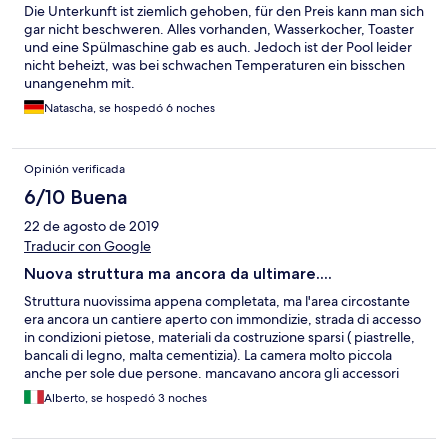
Die Unterkunft ist ziemlich gehoben, für den Preis kann man sich
gar nicht beschweren. Alles vorhanden, Wasserkocher, Toaster
und eine Spülmaschine gab es auch. Jedoch ist der Pool leider
nicht beheizt, was bei schwachen Temperaturen ein bisschen
unangenehm mit.
Natascha, se hospedó 6 noches
Opinión verificada
6/10 Buena
22 de agosto de 2019
Traducir con Google
Nuova struttura ma ancora da ultimare....
Struttura nuovissima appena completata, ma l'area circostante
era ancora un cantiere aperto con immondizie, strada di accesso
in condizioni pietose, materiali da costruzione sparsi ( piastrelle,
bancali di legno, malta cementizia). La camera molto piccola
anche per sole due persone. mancavano ancora gli accessori
bagno quali porta asciugamani, portasapone, porta carta
Alberto, se hospedó 3 noches
igienica. Non ci era stato detto di andare a ritirare le chiavi in
altro indirizzo. Non c'era neanche l'insegna con il nome della
struttura.