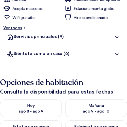
Acepta mascotas
Estacionamiento gratis
Wifi gratuito
Aire acondicionado
Ver todos
Servicios principales
(9)
Siéntete como en casa
(6)
Opciones de habitación
Consulta la disponibilidad para estas fechas
Consulta la disponibilidad para hoy ago 8 - ago 9
Consulta la disponibilidad pa
Hoy
Mañana
ago 8 - ago 9
ago 9 - ago 10
Consulta la disponibilidad para este fin de semana ago 14 - ag
Consulta la disponibilidad pa
Este fin de semana
Próximo fin de semana