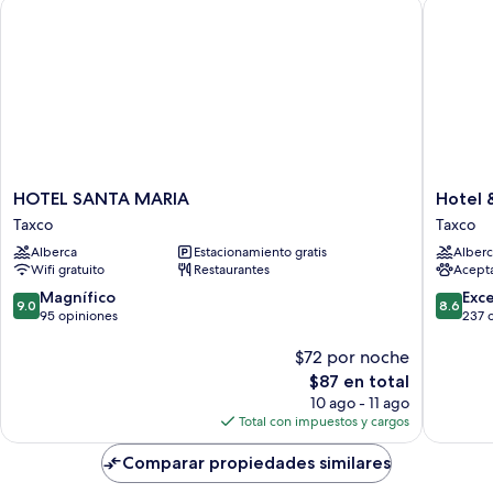
HOTEL SANTA MARIA
Hotel & 
HOTEL
Hotel
HOTEL SANTA MARIA
Hotel 
SANTA
&
Taxco
Taxco
MARIA
Balneari
Alberca
Estacionamiento gratis
Alberc
Taxco
Los
Wifi gratuito
Restaurantes
Acept
Angeles
Taxco
9.0
8.6
Magnífico
Exc
9.0
8.6
de
de
95 opiniones
237 
10,
10,
Magnífico,
$72 por noche
Excelent
95
237
El
$87 en total
opiniones
opinion
precio
10 ago - 11 ago
actual
Total con impuestos y cargos
es
de
Comparar propiedades similares
$87