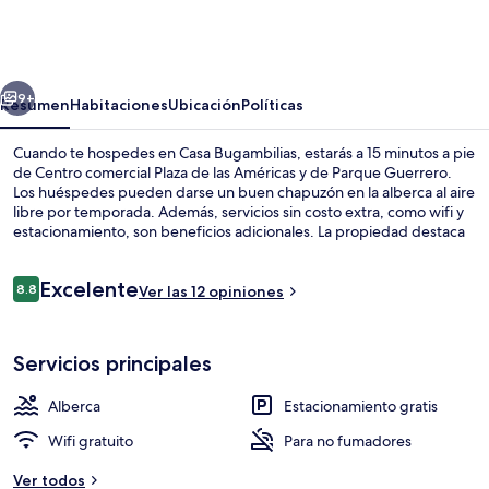
Bugambilias
erior
Siguiente
9+
Resumen
Habitaciones
Ubicación
Políticas
Cuando te hospedes en Casa Bugambilias, estarás a 15 minutos a pie
de Centro comercial Plaza de las Américas y de Parque Guerrero.
Los huéspedes pueden darse un buen chapuzón en la alberca al aire
libre por temporada. Además, servicios sin costo extra, como wifi y
estacionamiento, son beneficios adicionales. La propiedad destaca
por su terraza y su jardín.
Opiniones
Excelente
8.8
Ver las 12 opiniones
8.8 de 10,
Alberca privada
Servicios principales
Alberca
Estacionamiento gratis
Wifi gratuito
Para no fumadores
Ver todos