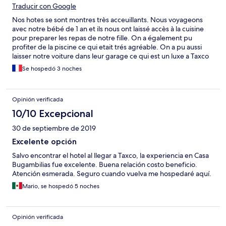
Traducir con Google
Nos hotes se sont montres très acceuillants. Nous voyageons
avec notre bébé de 1 an et ils nous ont laissé accès à la cuisine
pour preparer les repas de notre fille. On a également pu
profiter de la piscine ce qui etait trés agréable. On a pu aussi
laisser notre voiture dans leur garage ce qui est un luxe a Taxco
vu le peu de place de stationnement. On peut facilement
Se hospedó 3 noches
decouvrir la ville à pied. Notre hote a été d 'excellent conseils, il
nous suggerer de nous rendre aux milles cascades, lieu
magnifique qui vaut de detour. Sans lui nous serions passer à
Opinión verificada
coté. On recommande vivement cet hebergement.
10/10 Excepcional
30 de septiembre de 2019
Excelente opción
Salvo encontrar el hotel al llegar a Taxco, la experiencia en Casa
Bugambilias fue excelente. Buena relación costo beneficio.
Atención esmerada. Seguro cuando vuelva me hospedaré aquí.
Mario, se hospedó 5 noches
Opinión verificada