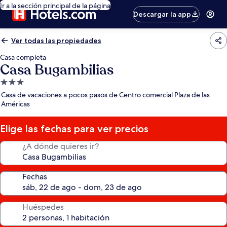
Ir a la sección principal de la página
Descargar la app
Ver todas las propiedades
Casa completa
Casa Bugambilias
Propiedad
de
Casa de vacaciones a pocos pasos de Centro comercial Plaza de las
3.0
Américas
estrellas
Elige las fechas para ver precios
¿A dónde quieres ir?
Fechas
Huéspedes