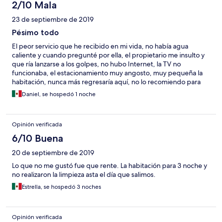
2/10 Mala
23 de septiembre de 2019
Pésimo todo
El peor servicio que he recibido en mi vida, no había agua
caliente y cuando pregunté por ella, el propietario me insulto y
que ría lanzarse a los golpes, no hubo Internet, la TV no
funcionaba, el estacionamiento muy angosto, muy pequeña la
habitación, nunca más regresaría aquí, no lo recomiendo para
nada, deberían de sacarlo de la aplicación
Daniel, se hospedó 1 noche
Opinión verificada
6/10 Buena
20 de septiembre de 2019
Lo que no me gustó fue que rente. La habitación para 3 noche y
no realizaron la limpieza asta el día que salimos.
Estrella, se hospedó 3 noches
Opinión verificada