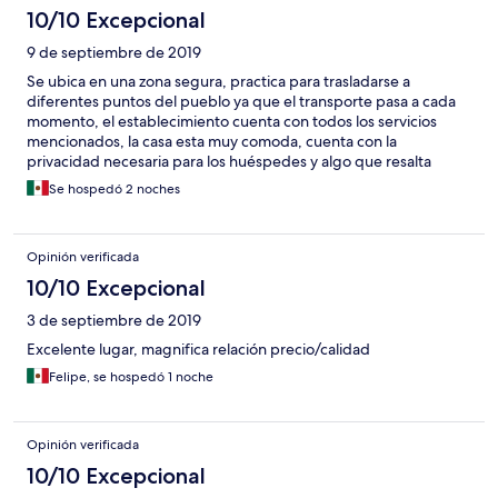
10/10 Excepcional
9 de septiembre de 2019
Se ubica en una zona segura, practica para trasladarse a
diferentes puntos del pueblo ya que el transporte pasa a cada
momento, el establecimiento cuenta con todos los servicios
mencionados, la casa esta muy comoda, cuenta con la
privacidad necesaria para los huéspedes y algo que resalta
mucho en esta visita fue el trato muy amable del sr. Martín así
Se hospedó 2 noches
como de su familia sin duda volvería a reservar éste
establecimiento. Solo como un punto de vista se podría colocar
un contactó serca de la alberca para así poder conectar ya sea
Opinión verificada
un teléfono, una bosina, etc.
10/10 Excepcional
3 de septiembre de 2019
Excelente lugar, magnifica relación precio/calidad
Felipe, se hospedó 1 noche
Opinión verificada
10/10 Excepcional