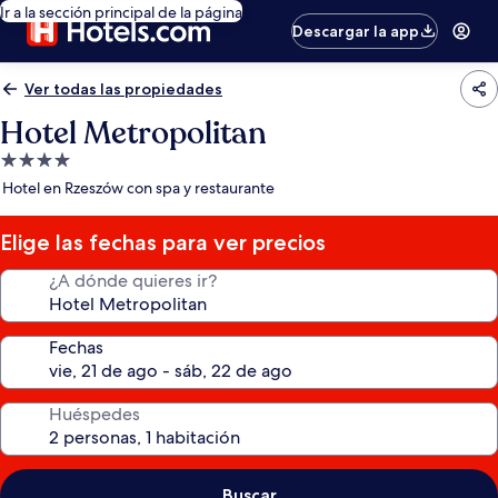
Ir a la sección principal de la página
Descargar la app
Ver todas las propiedades
Hotel Metropolitan
Propiedad
de
Hotel en Rzeszów con spa y restaurante
4.0
estrellas
Elige las fechas para ver precios
¿A dónde quieres ir?
Fechas
Huéspedes
Buscar