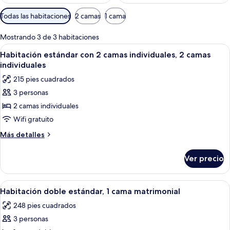
Filtros
Todas las habitaciones
2 camas
1 cama
disponibles
para
Mostrando 3 de 3 habitaciones
las
Abrir
Una habitación de hotel con una cama gr
7
Habitación estándar con 2 camas individuales, 2 camas
habitaciones
todas
individuales
las
215 pies cuadrados
fotos
3 personas
de
2 camas individuales
Habitación
estándar
Wifi gratuito
con
Más
Más detalles
2
detalles
sobre
camas
Ver precio
Habitación
individuales,
estándar
2
con
Abrir
Una habitación de hotel con una cama, 
7
camas
2
Habitación doble estándar, 1 cama matrimonial
todas
camas
individuales
248 pies cuadrados
individuales,
las
2
3 personas
fotos
camas