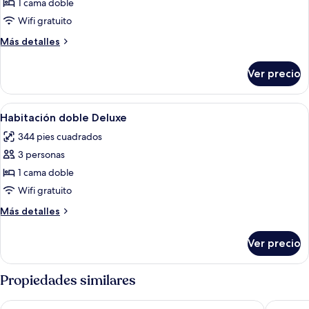
de
1 cama doble
individuales
Habitación
Wifi gratuito
doble
Más
Más detalles
estándar,
detalles
1
sobre
Ver precio
Habitación
cama
doble
matrimonial
estándar,
Abrir
Habitación de hotel con una cama grand
6
1
Habitación doble Deluxe
todas
cama
344 pies cuadrados
matrimonial
las
3 personas
fotos
de
1 cama doble
Habitación
Wifi gratuito
doble
Más
Más detalles
Deluxe
detalles
sobre
Ver precio
Habitación
doble
Deluxe
Propiedades similares
Bristol Tradition and Luxury
Best Wes