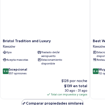
Bristol
Best
Bristol Tradition and Luxury
Best W
Tradition
Western
Rzeszów
Rzeszó
and
Plus
Spa
Traslado del/al
Estaci
Luxury
Hotel
aeropuerto
dispon
Rzeszów
Rzeszow
Acepta mascotas
Estacionamiento
Restau
City
disponible
Center
9.4
8.4
Excepcional
Muy
Rzeszów
9.4
8.4
de
de
557 opiniones
112 o
10,
10,
$128 por noche
Excepcional,
Muy
El
$139 en total
557
bueno,
precio
opiniones
112
30 ago - 31 ago
actual
opinion
Total con impuestos y cargos
es
de
Comparar propiedades similares