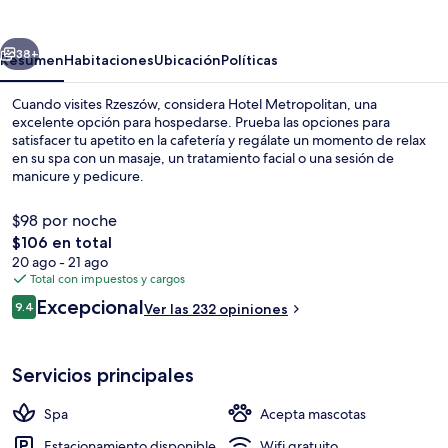
erior
Siguiente
38+
Resumen
Habitaciones
Ubicación
Políticas
Cuando visites Rzeszów, considera Hotel Metropolitan, una
excelente opción para hospedarse. Prueba las opciones para
satisfacer tu apetito en la cafetería y regálate un momento de relax
en su spa con un masaje, un tratamiento facial o una sesión de
manicure y pedicure.
$98 por noche
El
$106 en total
precio
20 ago - 21 ago
Restaurante
total
Total con impuestos y cargos
es
Opiniones
Excepcional
9.4
Ver las 232 opiniones
de
9.4 de 10,
$106
Servicios principales
Spa
Acepta mascotas
Estacionamiento disponible
Wifi gratuito