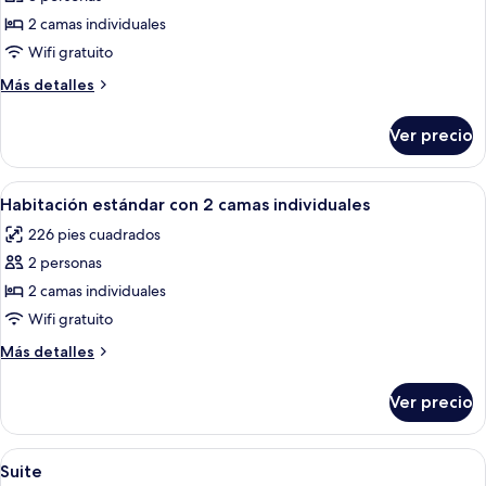
de
2 camas individuales
Habitación
estándar
Wifi gratuito
con
Más
Más detalles
2
detalles
sobre
camas
Ver precio
Habitación
individuales
estándar
(extra
con
Abrir
Habitación de hotel con una cama gran
6
bed
2
Habitación estándar con 2 camas individuales
todas
camas
possibility)
226 pies cuadrados
individuales
las
(extra
2 personas
fotos
bed
de
2 camas individuales
possibility)
Habitación
Wifi gratuito
estándar
Más
Más detalles
con
detalles
2
sobre
Ver precio
Habitación
camas
estándar
individuales
con
Abrir
Un baño moderno con un lavabo blanco
2
2
Suite
todas