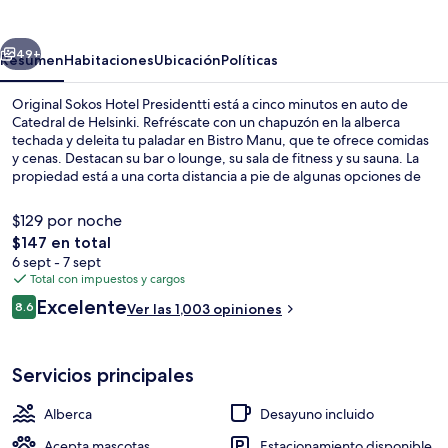
Hotel
Presidentti
erior
Siguiente
49+
Resumen
Habitaciones
Ubicación
Políticas
Original Sokos Hotel Presidentti está a cinco minutos en auto de
Catedral de Helsinki. Refréscate con un chapuzón en la alberca
techada y deleita tu paladar en Bistro Manu, que te ofrece comidas
y cenas. Destacan su bar o lounge, su sala de fitness y su sauna. La
propiedad está a una corta distancia a pie de algunas opciones de
transporte público: Estación de tranvía Luonnontiet museo y Kiasma
Tram Stop quedan a unos pasos.
$129 por noche
El
$147 en total
precio
6 sept - 7 sept
Lobby
total
Total con impuestos y cargos
es
Opiniones
Excelente
8.6
Ver las 1,003 opiniones
de
8.6 de 10,
$147
Servicios principales
Alberca
Desayuno incluido
Acepta mascotas
Estacionamiento disponible