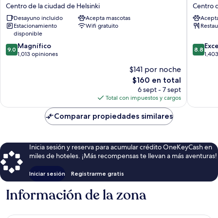
Sokos
Blu
Centro de la ciudad de Helsinki
Centro d
Hotel
Plaza
Desayuno incluido
Acepta mascotas
Acept
Vaakuna
Hotel,
Estacionamiento
Wifi gratuito
Restau
Helsinki
Helsinki
disponible
Centro
Centro
9.0
8.8
de
Magnífico
de
Exc
9.0
8.8
de
de
la
1,013 opiniones
la
1,40
10,
10,
ciudad
ciudad
$141 por noche
Magnífico,
Excelent
de
de
El
$160 en total
1,013
1,403
Helsinki
Helsinki
precio
opiniones
opinion
6 sept - 7 sept
actual
Total con impuestos y cargos
es
de
Comparar propiedades similares
$160
Inicia sesión y reserva para acumular crédito OneKeyCash en
miles de hoteles. ¡Más recompensas te llevan a más aventuras!
Iniciar sesión
Registrarme gratis
Información de la zona