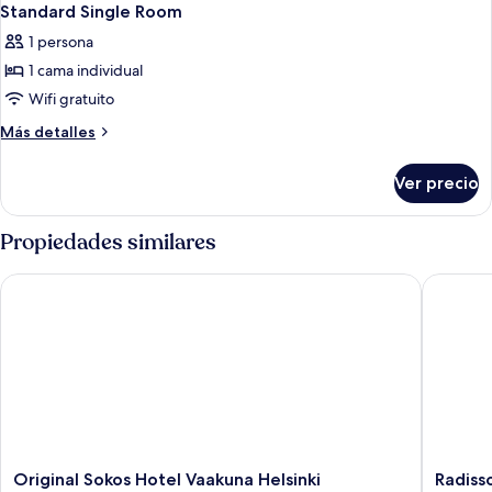
Standard Single Room
1 persona
1 cama individual
Wifi gratuito
Más
Más detalles
detalles
sobre
Ver precio
Standard
Single
Room
Propiedades similares
Original Sokos Hotel Vaakuna Helsinki
Radisson 
Original
Radisso
Original Sokos Hotel Vaakuna Helsinki
Radisso