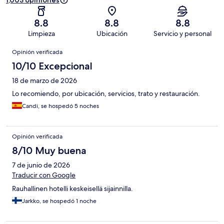
1,003 opiniones
8.8
8.8
8.8
Limpieza
Ubicación
Servicio y personal
Opiniones
Opinión verificada
10/10 Excepcional
18 de marzo de 2026
Lo recomiendo, por ubicación, servicios, trato y restauración.
Candi, se hospedó 5 noches
Opinión verificada
8/10 Muy buena
7 de junio de 2026
Traducir con Google
Rauhallinen hotelli keskeisellä sijainnilla.
Jarkko, se hospedó 1 noche