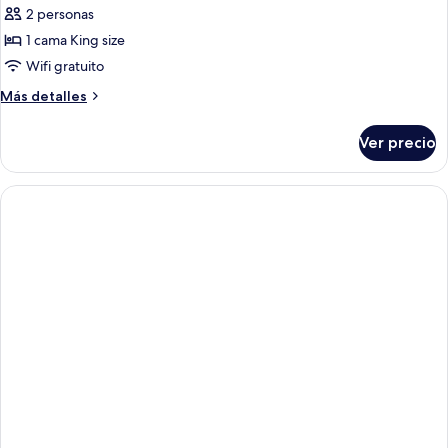
camas
2 personas
individuales
las
1 cama King size
fotos
de
Wifi gratuito
Suite
Más
Más detalles
detalles
sobre
Ver precio
Suite