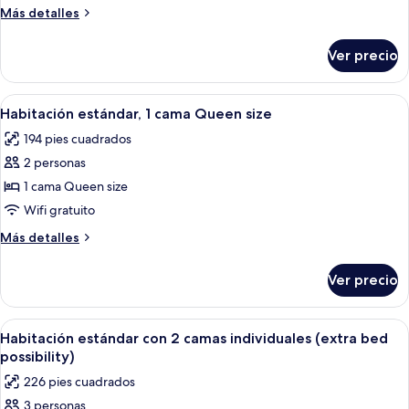
superior,
Más
Más detalles
1
detalles
cama
sobre
Ver precio
Habitación
King
superior,
size
1
Abrir
Habitación de hotel con cama, escritorio,
6
cama
Habitación estándar, 1 cama Queen size
todas
King
194 pies cuadrados
size
las
2 personas
fotos
de
1 cama Queen size
Habitación
Wifi gratuito
estándar,
Más
Más detalles
1
detalles
cama
sobre
Ver precio
Habitación
Queen
estándar,
size
1
Abrir
Una habitación de hotel con dos camas, 
6
cama
Habitación estándar con 2 camas individuales (extra bed
todas
Queen
possibility)
size
las
226 pies cuadrados
fotos
3 personas