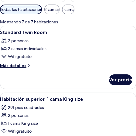
Filtros
Todas las habitaciones
2 camas
1 cama
disponibles
para
Mostrando 7 de 7 habitaciones
las
Abrir
Habitación de hotel con cama, un silló
5
Standard Twin Room
habitaciones
todas
2 personas
las
2 camas individuales
fotos
de
Wifi gratuito
Standard
Más
Más detalles
Twin
detalles
sobre
Room
Ver precio
Standard
Twin
Room
Abrir
Una habitación de hotel moderna con u
5
Habitación superior, 1 cama King size
todas
291 pies cuadrados
las
2 personas
fotos
de
1 cama King size
Habitación
Wifi gratuito