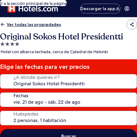
Ir a la sección principal de la página
Descargar la app
Ver todas las propiedades
Original Sokos Hotel Presidentti
Propiedad
de
Hotel con alberca techada, cerca de Catedral de Helsinki
4.0
estrellas
Elige las fechas para ver precios
¿A dónde quieres ir?
Fechas
Huéspedes
Buscar