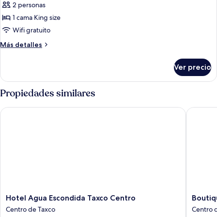
de
2 personas
Habitación,
1 cama King size
1
Wifi gratuito
cama
Más
Más detalles
King
detalles
size,
sobre
Ver precio
Habitación,
para
1
no
cama
Propiedades similares
fumadores
King
size,
Hotel Agua Escondida Taxco Centro
Boutique
para
no
fumadores
Hotel
Boutiqu
Hotel Agua Escondida Taxco Centro
Boutiq
Agua
Pueblo
Centro de Taxco
Centro 
Escondida
Lindo