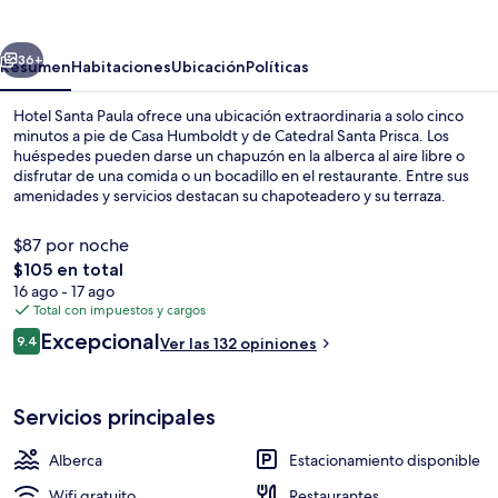
Paula
erior
Siguiente
36+
Resumen
Habitaciones
Ubicación
Políticas
Hotel Santa Paula ofrece una ubicación extraordinaria a solo cinco
minutos a pie de Casa Humboldt y de Catedral Santa Prisca. Los
huéspedes pueden darse un chapuzón en la alberca al aire libre o
disfrutar de una comida o un bocadillo en el restaurante. Entre sus
amenidades y servicios destacan su chapoteadero y su terraza.
$87 por noche
El
$105 en total
precio
16 ago - 17 ago
Exterior
total
Total con impuestos y cargos
es
Opiniones
Excepcional
9.4
Ver las 132 opiniones
de
9.4 de 10,
$105
Servicios principales
Alberca
Estacionamiento disponible
Wifi gratuito
Restaurantes