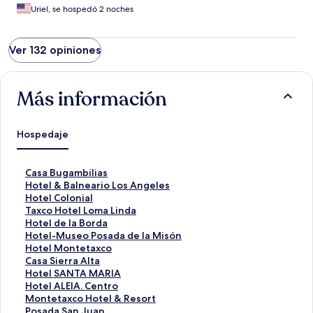
Uriel, se hospedó 2 noches
Ver 132 opiniones
Más información
Hospedaje
E
Casa Bugambilias
n
E
Hotel & Balneario Los Angeles
l
n
E
Hotel Colonial
a
l
n
E
Taxco Hotel Loma Linda
c
a
l
n
E
Hotel de la Borda
e
c
a
l
n
E
Hotel-Museo Posada de la Misón
p
e
c
a
l
n
E
Hotel Montetaxco
a
p
e
c
a
l
n
E
Casa Sierra Alta
r
a
p
e
c
a
l
n
E
Hotel SANTA MARIA
a
r
a
p
e
c
a
l
n
E
Hotel ALEIA. Centro
a
a
r
a
p
e
c
a
l
n
E
Montetaxco Hotel & Resort
b
a
a
r
a
p
e
c
a
l
n
E
Posada San Juan