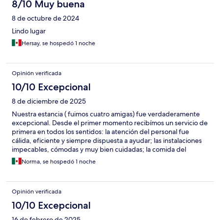
8/10 Muy buena
8 de octubre de 2024
Lindo lugar
Hersay, se hospedó 1 noche
Opinión verificada
10/10 Excepcional
8 de diciembre de 2025
Nuestra estancia ( fuimos cuatro amigas) fue verdaderamente
excepcional. Desde el primer momento recibímos un servicio de
primera en todos los sentidos: la atención del personal fue
cálida, eficiente y siempre dispuesta a ayudar; las instalaciones
impecables, cómodas y muy bien cuidadas; la comida del
restaurante deliciosa y de excelente calidad, cada detalle estuvo
Norma, se hospedó 1 noche
pensado para que nuestra experiencia fuera perfecta. Nos
sentímos atendidas, valoradas y totalmente a gusto. Sin duda,
un lugar al que regresaré y que recomiendo ampliamente.
Opinión verificada
10/10 Excepcional
16 de febrero de 2025