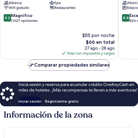
Alberca
Spa
Alberc
Taxco
Centro
Wifi gratuito
Restaurantes
Estaci
Centro
de
Centro
Taxco
9.2
8.8
Magnífico
Exc
9.2
8.8
de
de
de
1,007 opiniones
826 
Taxco
10,
10,
Magnífico,
Excelent
$55 por noche
1,007
826
El
$66 en total
opiniones
opinion
precio
27 ago - 28 ago
actual
Total con impuestos y cargos
es
de
Comparar propiedades similares
$66
Inicia sesión y reserva para acumular crédito OneKeyCash en
miles de hoteles. ¡Más recompensas te llevan a más aventuras!
Iniciar sesión
Registrarme gratis
Información de la zona