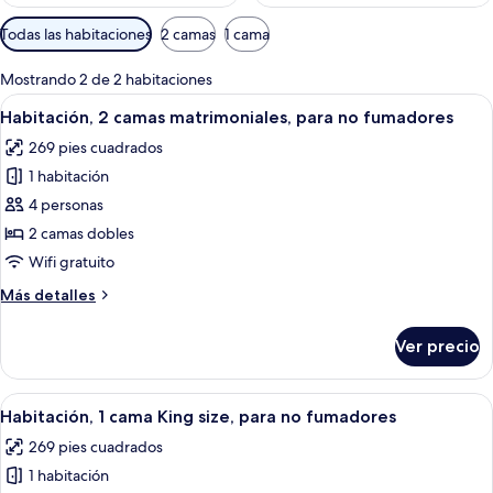
Filtros
Todas las habitaciones
2 camas
1 cama
disponibles
para
Mostrando 2 de 2 habitaciones
las
Abrir
Un dormitorio con dos camas, un escrit
5
Habitación, 2 camas matrimoniales, para no fumadores
habitaciones
todas
269 pies cuadrados
las
1 habitación
fotos
de
4 personas
Habitación,
2 camas dobles
2
Wifi gratuito
camas
Más
Más detalles
matrimoniales,
detalles
para
sobre
Ver precio
Habitación,
no
2
fumadores
camas
Abrir
Un dormitorio con cama, cómoda de m
10
matrimoniales,
Habitación, 1 cama King size, para no fumadores
todas
para
269 pies cuadrados
no
las
fumadores
1 habitación
fotos