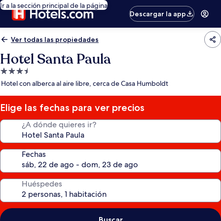
Ir a la sección principal de la página
Descargar la app
Ver todas las propiedades
Hotel Santa Paula
Propiedad
de
Hotel con alberca al aire libre, cerca de Casa Humboldt
3.5
estrellas
Elige las fechas para ver precios
¿A dónde quieres ir?
Fechas
Huéspedes
Buscar