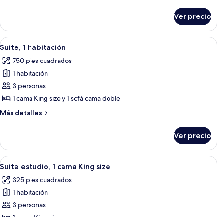
detalles
Queen
sobre
Ver precio
Habitación
size,
Deluxe,
vista
2
Abrir
Habitación de hotel con una cama grande
a
7
camas
Suite, 1 habitación
todas
la
Queen
750 pies cuadrados
size,
las
ciudad
vista
1 habitación
fotos
a
de
3 personas
la
Suite,
ciudad
1 cama King size y 1 sofá cama doble
1
Más
Más detalles
habitación
detalles
sobre
Ver precio
Suite,
1
habitación
Abrir
Una habitación de hotel moderna con u
5
Suite estudio, 1 cama King size
todas
325 pies cuadrados
las
1 habitación
fotos
de
3 personas
Suite