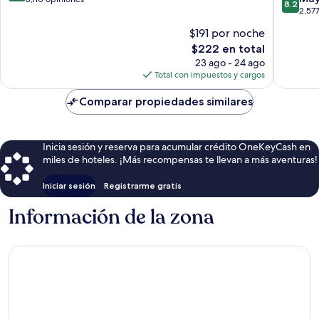
8.2
de
de
Los
2,57
10,
10,
Los
Angeles
Magnífico,
$191 por noche
Muy
Angeles
3,110
El
$222 en total
bueno,
opiniones
precio
2,577
23 ago - 24 ago
actual
opinion
Total con impuestos y cargos
es
de
Comparar propiedades similares
$222
Inicia sesión y reserva para acumular crédito OneKeyCash en
miles de hoteles. ¡Más recompensas te llevan a más aventuras!
Iniciar sesión
Registrarme gratis
Información de la zona