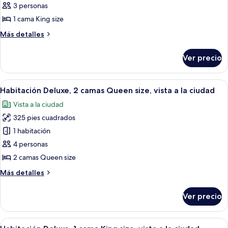
Habitación
3 personas
Deluxe,
1 cama King size
1
Más
Más detalles
cama
detalles
King
sobre
Ver precio
Habitación
size,
Deluxe,
vista
1
Abrir
Habitación de hotel con dos camas, un e
a
4
cama
Habitación Deluxe, 2 camas Queen size, vista a la ciudad
todas
la
King
Vista a la ciudad
size,
las
ciudad
vista
325 pies cuadrados
fotos
a
de
1 habitación
la
Habitación
ciudad
4 personas
Deluxe,
2 camas Queen size
2
Más
Más detalles
camas
detalles
Queen
sobre
Ver precio
Habitación
size,
Deluxe,
vista
2
Abrir
Una habitación de hotel con una cama g
a
5
camas