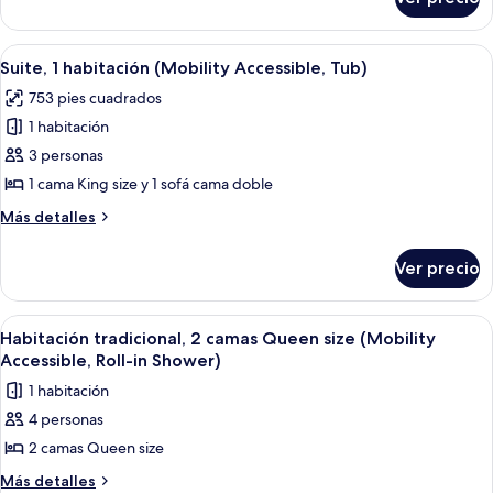
Habitación
size
tradicional,
(Mobility
2
Abrir
Una habitación de hotel moderna con u
7
Accessible,
camas
Suite, 1 habitación (Mobility Accessible, Tub)
todas
Queen
Tub)
753 pies cuadrados
size
las
(Mobility
1 habitación
fotos
Accessible,
de
3 personas
Tub)
Suite,
1 cama King size y 1 sofá cama doble
1
Más
Más detalles
habitación
detalles
(Mobility
sobre
Ver precio
Suite,
Accessible,
1
Tub)
habitación
Abrir
Una habitación de hotel con cama, escrit
3
(Mobility
Habitación tradicional, 2 camas Queen size (Mobility
todas
Accessible,
Accessible, Roll-in Shower)
Tub)
las
1 habitación
fotos
4 personas
de
2 camas Queen size
Habitación
tradicional,
Más
Más detalles