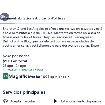
Los
Angeles
erior
Siguiente
69+
Resumen
Habitaciones
Ubicación
Políticas
Sheraton Grand Los Angeles te ofrece una terraza en la azotea y está
a solo 10 minutos a pie de L.A. Live. Mantente en forma en la sala de
fitness abierta las 24 horas. Después, recupera tus energías en
District on the Bloc, que te deleitará con sus especialidades de
cocina americana, y está disponible para desayunos y cenas. Entre
sus amenidades y servicios destacan su bar o lounge, su snack bar o
deli y su jardín. A otros visitantes les encantan las amenidades y
$232 por noche
características como el personal amable y la ubicación. La propiedad
El
$270 en total
está a una corta distancia a pie de algunas opciones de transporte
precio
23 ago - 24 ago
público: Estación de metro 7th Street - Metro Center queda a unos
Sala de reuniones
total
Total con impuestos y cargos
pasos y Estación de metro Pershing Square está a 11 minutos.
es
Opiniones
Magnífica
9.0
Ver las 1,005 opiniones
de
9.0 de 10,
$270
Servicios principales
Acepta mascotas
Estacionamiento disponible