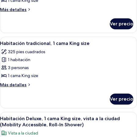
1 cama King size
estudio,
Más
Más detalles
1
detalles
cama
sobre
Ver precio
Suite
King
estudio,
size
1
Abrir
Habitación de hotel con una cama grand
2
cama
Habitación tradicional, 1 cama King size
todas
King
325 pies cuadrados
size
las
1 habitación
fotos
de
3 personas
Habitación
1 cama King size
tradicional,
Más
Más detalles
1
detalles
cama
sobre
Ver precio
Habitación
King
tradicional,
size
1
Abrir
Una habitación de hotel moderna con un
6
cama
Habitación Deluxe, 1 cama King size, vista a la ciudad
todas
King
(Mobility Accessible, Roll-In Shower)
size
las
Vista a la ciudad
fotos