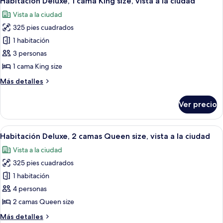
Habitación Deluxe, 1 cama King size, vista a la ciudad
todas
la
Queen
Vista a la ciudad
size,
las
ciudad
vista
325 pies cuadrados
fotos
a
de
1 habitación
la
Habitación
ciudad
3 personas
Deluxe,
1 cama King size
1
Más
Más detalles
cama
detalles
King
sobre
Ver precio
Habitación
size,
Deluxe,
vista
1
Abrir
Habitación de hotel con dos camas, un e
a
5
cama
Habitación Deluxe, 2 camas Queen size, vista a la ciudad
todas
la
King
Vista a la ciudad
size,
las
ciudad
vista
325 pies cuadrados
fotos
a
de
1 habitación
la
Habitación
ciudad
4 personas
Deluxe,
2 camas Queen size
2
Más
Más detalles
camas