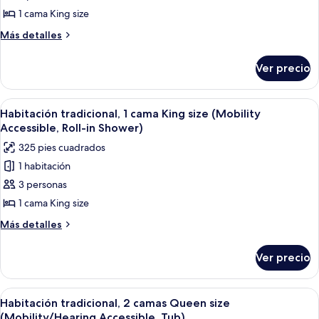
tradicional,
1 cama King size
1
Más
Más detalles
cama
detalles
sobre
King
Ver precio
Habitación
size
tradicional,
(Mobility
1
Abrir
Una habitación de hotel moderna con un
3
Accessible,
cama
Habitación tradicional, 1 cama King size (Mobility
todas
King
Tub)
Accessible, Roll-in Shower)
size
las
325 pies cuadrados
(Mobility
fotos
Accessible,
1 habitación
de
Tub)
3 personas
Habitación
tradicional,
1 cama King size
1
Más
Más detalles
cama
detalles
sobre
King
Ver precio
Habitación
size
tradicional,
(Mobility
1
Abrir
Una habitación de hotel con cama, escrit
2
Accessible,
cama
Habitación tradicional, 2 camas Queen size
todas
King
Roll-
(Mobility/Hearing Accessible, Tub)