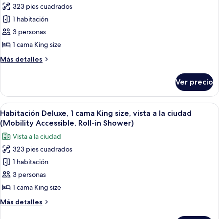
323 pies cuadrados
de
1 habitación
Habitación
Deluxe,
3 personas
1
1 cama King size
cama
Más
Más detalles
King
detalles
size,
sobre
Ver precio
Habitación
vista
Deluxe,
a
1
Abrir
Una habitación de hotel moderna con un
la
6
cama
Habitación Deluxe, 1 cama King size, vista a la ciudad
todas
King
ciudad
(Mobility Accessible, Roll-in Shower)
size,
las
(Mobility
Vista a la ciudad
vista
fotos
Accessible,
a
323 pies cuadrados
de
Roll-
la
1 habitación
Habitación
ciudad
In
(Mobility
Deluxe,
3 personas
Shower)
Accessible,
1
1 cama King size
Roll-
cama
In
Más
Más detalles
King
Shower)
detalles
sobre