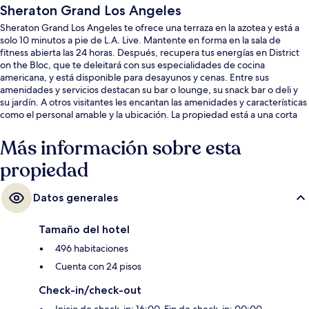
Sheraton Grand Los Angeles
Sheraton Grand Los Angeles te ofrece una terraza en la azotea y está a
solo 10 minutos a pie de L.A. Live. Mantente en forma en la sala de
fitness abierta las 24 horas. Después, recupera tus energías en District
on the Bloc, que te deleitará con sus especialidades de cocina
americana, y está disponible para desayunos y cenas. Entre sus
amenidades y servicios destacan su bar o lounge, su snack bar o deli y
su jardín. A otros visitantes les encantan las amenidades y características
como el personal amable y la ubicación. La propiedad está a una corta
distancia a pie de algunas opciones de transporte público: Estación de
metro 7th Street - Metro Center queda a unos pasos y Estación de
Más información sobre esta
metro Pershing Square está a 11 minutos.
propiedad
Datos generales
Tamaño del hotel
496 habitaciones
Cuenta con 24 pisos
Check-in/check-out
Inicio de check-in: 16:00. Fin de check-in: 00:00