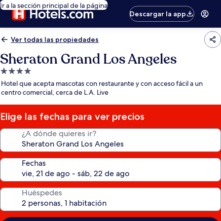
Ir a la sección principal de la página
Descargar la app
Ver todas las propiedades
Sheraton Grand Los Angeles
Propiedad
de
Hotel que acepta mascotas con restaurante y con acceso fácil a un
4.0
centro comercial, cerca de L.A. Live
estrellas
Elige las fechas para ver precios
¿A dónde quieres ir?
Fechas
Huéspedes