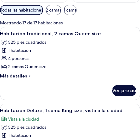
Filtros
Todas las habitaciones
2 camas
1 cama
disponibles
para
Mostrando 17 de 17 habitaciones
las
Abrir
Una habitación de hotel con cama, escrit
3
Habitación tradicional, 2 camas Queen size
habitaciones
todas
325 pies cuadrados
las
1 habitación
fotos
de
4 personas
Habitación
2 camas Queen size
tradicional,
Más
Más detalles
2
detalles
camas
sobre
Ver precio
Habitación
Queen
tradicional,
size
2
Abrir
Una habitación de hotel con una cama g
5
camas
Habitación Deluxe, 1 cama King size, vista a la ciudad
todas
Queen
Vista a la ciudad
size
las
325 pies cuadrados
fotos
de
1 habitación