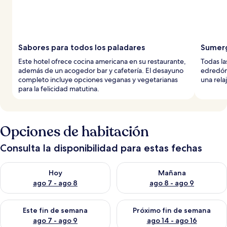
Sabores para todos los paladares
Sumerg
Este hotel ofrece cocina americana en su restaurante,
Todas l
además de un acogedor bar y cafetería. El desayuno
edredón
completo incluye opciones veganas y vegetarianas
una rela
para la felicidad matutina.
Opciones de habitación
Consulta la disponibilidad para estas fechas
Consulta la disponibilidad para hoy ago 7 - ago 8
Consulta la disponibilidad pa
Hoy
Mañana
ago 7 - ago 8
ago 8 - ago 9
Consulta la disponibilidad para este fin de semana ago 7 - ag
Consulta la disponibilidad par
Este fin de semana
Próximo fin de semana
ago 7 - ago 9
ago 14 - ago 16