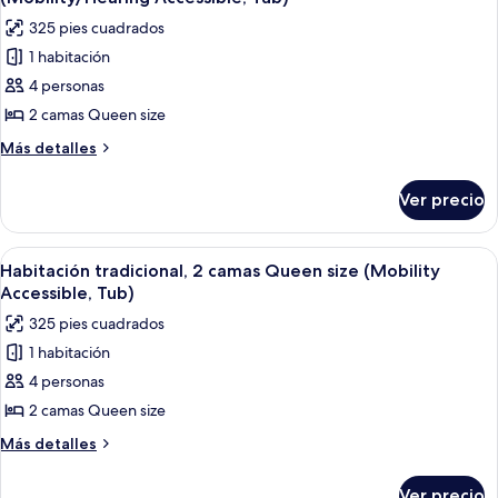
size
las
in
325 pies cuadrados
(Mobility
fotos
Shower)
Accessible,
1 habitación
de
Roll-
4 personas
Habitación
in
Shower)
tradicional,
2 camas Queen size
2
Más
Más detalles
camas
detalles
sobre
Queen
Ver precio
Habitación
size
tradicional,
(Mobility/Hearing
2
Abrir
Una habitación de hotel con cama, escrit
2
Accessible,
camas
Habitación tradicional, 2 camas Queen size (Mobility
todas
Queen
Tub)
Accessible, Tub)
size
las
325 pies cuadrados
(Mobility/Hearing
fotos
Accessible,
1 habitación
de
Tub)
4 personas
Habitación
tradicional,
2 camas Queen size
2
Más
Más detalles
camas
detalles
sobre
Queen
Ver precio