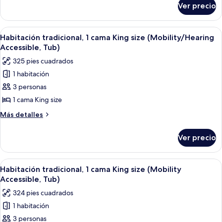
size,
Ver precio
Habitación
vista
Deluxe,
a
1
Abrir
Una habitación de hotel moderna con un
la
3
cama
Habitación tradicional, 1 cama King size (Mobility/Hearing
todas
King
ciudad
Accessible, Tub)
size,
las
(Mobility
325 pies cuadrados
vista
fotos
Accessible,
a
1 habitación
de
Roll-
la
3 personas
Habitación
ciudad
in
(Mobility
tradicional,
1 cama King size
Shower)
Accessible,
1
Más
Más detalles
Roll-
cama
detalles
in
sobre
King
Shower)
Ver precio
Habitación
size
tradicional,
(Mobility/Hearing
1
Abrir
Una habitación de hotel moderna con un
3
Accessible,
cama
Habitación tradicional, 1 cama King size (Mobility
todas
King
Tub)
Accessible, Tub)
size
las
324 pies cuadrados
(Mobility/Hearing
fotos
Accessible,
1 habitación
de
Tub)
3 personas
Habitación