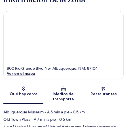
800 Rio Grande Blvd Nw, Albuquerque, NM, 87104
Ver en el mapa
Sección del mapa
Qué hay cerca
Medios de
Restaurantes
transporte
Albuquerque Museum
- A 5 min a pie
- 0.5 km
Old Town Plaza
- A 7 min a pie
- 0.6 km
New Mexico Museum of Natural History and Science (museo de