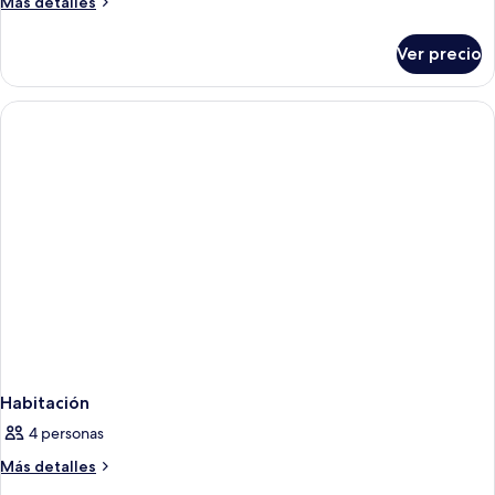
Más
Más detalles
junior,
detalles
sobre
balcón
Ver precio
Suite
junior,
balcón
Habitación
4 personas
Más
Más detalles
detalles