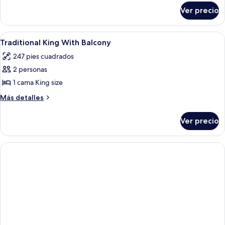
sobre
Ver precio
Habitación
Abrir
Una habitación de hotel con cama, mesita
1
Traditional King With Balcony
todas
247 pies cuadrados
las
2 personas
fotos
de
1 cama King size
Traditional
Más
Más detalles
King
detalles
sobre
With
Ver precio
Traditional
Balcony
King
With
Balcony