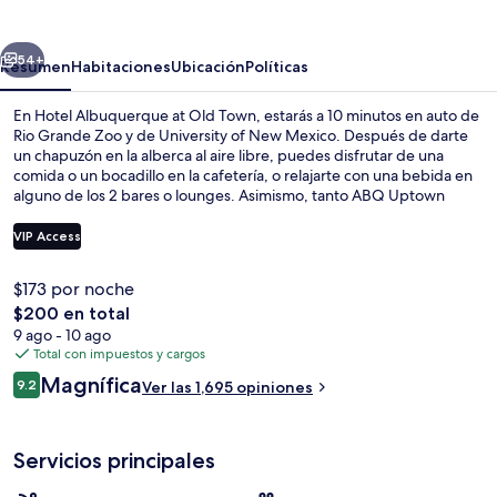
at
Old
erior
Siguiente
Town
54+
Resumen
Habitaciones
Ubicación
Políticas
En Hotel Albuquerque at Old Town, estarás a 10 minutos en auto de
Rio Grande Zoo y de University of New Mexico. Después de darte
un chapuzón en la alberca al aire libre, puedes disfrutar de una
comida o un bocadillo en la cafetería, o relajarte con una bebida en
alguno de los 2 bares o lounges. Asimismo, tanto ABQ Uptown
como Balloon Fiesta Park están a pocos minutos en auto. Otros
visitantes hablan maravillas de las amenidades y características como
VIP Access
las camas cómodas y el personal amable.
$173 por noche
Entrada de la propiedad
El
$200 en total
precio
9 ago - 10 ago
total
Total con impuestos y cargos
es
Opiniones
Magnífica
9.2
Ver las 1,695 opiniones
de
9.2 de 10,
$200
Servicios principales