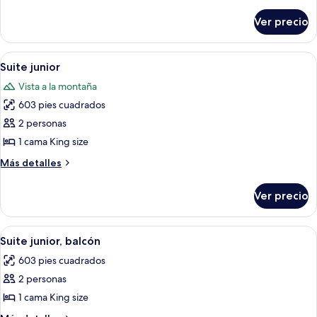
detalles
Habitación
sobre
tradicional,
Ver precio
Habitación
2
tradicional,
camas
2
Abrir
Una habitación de hotel con una cama gr
4
camas
matrimoniales,
Suite junior
todas
matrimoniales,
balcón
Vista a la montaña
balcón
las
603 pies cuadrados
fotos
de
2 personas
Suite
1 cama King size
junior
Más
Más detalles
detalles
sobre
Ver precio
Suite
junior
Abrir
Habitación de hotel con cama, escritorio
4
Suite junior, balcón
todas
603 pies cuadrados
las
2 personas
fotos
de
1 cama King size
Suite