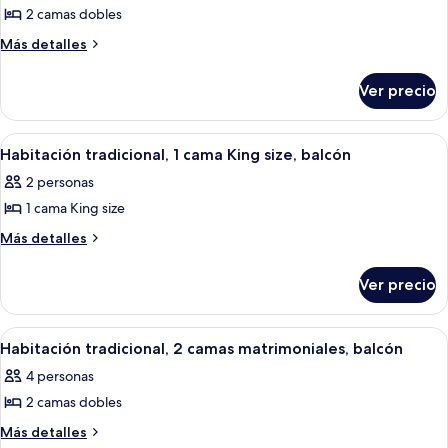
de
2 camas dobles
Habitación
Más
Más detalles
tradicional,
detalles
sobre
2
Ver precio
Habitación
camas
tradicional,
matrimoniales
2
Abrir
Habitación de hotel con una cama grand
3
camas
Habitación tradicional, 1 cama King size, balcón
todas
matrimoniales
2 personas
las
1 cama King size
fotos
de
Más
Más detalles
detalles
Habitación
sobre
tradicional,
Ver precio
Habitación
1
tradicional,
cama
1
Abrir
Habitación de hotel con dos camas, una
2
cama
King
Habitación tradicional, 2 camas matrimoniales, balcón
todas
King
size,
4 personas
size,
las
balcón
balcón
2 camas dobles
fotos
de
Más
Más detalles