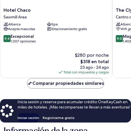
Hotel
The
Hotel Chaco
The Cl
Chaco
Clyde
Sawmill Area
Centro 
Sawmill
Hotel
Alberca
Spa
Alberc
Area
Centro
Acepta mascotas
Estacionamiento gratis
Wifi g
de
Albuqu
9.4
9.0
Excepcional
Mag
9.4
9.0
de
de
1,007 opiniones
1,40
10,
10,
Excepcional,
Magnífi
$280 por noche
1,007
1,402
El
$318 en total
opiniones
opinion
precio
23 ago - 24 ago
actual
Total con impuestos y cargos
es
de
Comparar propiedades similares
$318
Inicia sesión y reserva para acumular crédito OneKeyCash en
miles de hoteles. ¡Más recompensas te llevan a más aventuras!
Iniciar sesión
Registrarme gratis
Información de la zona