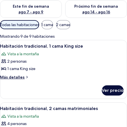
Consulta la disponibilidad para este fin de semana ago 7 - ag
Consulta la disponibilidad par
Este fin de semana
Próximo fin de semana
ago 7 - ago 9
ago 14 - ago 16
Filtros
Todas las habitaciones
1 cama
2 camas
disponibles
para
Mostrando 9 de 9 habitaciones
las
Abrir
Habitación de hotel con una cama grand
3
Habitación tradicional, 1 cama King size
habitaciones
todas
Vista a la montaña
las
2 personas
fotos
de
1 cama King size
Habitación
Más
Más detalles
tradicional,
detalles
sobre
1
Ver precio
Habitación
cama
tradicional,
King
1
Abrir
Una habitación de hotel con dos camas, u
3
size
cama
Habitación tradicional, 2 camas matrimoniales
todas
King
Vista a la montaña
size
las
4 personas
fotos