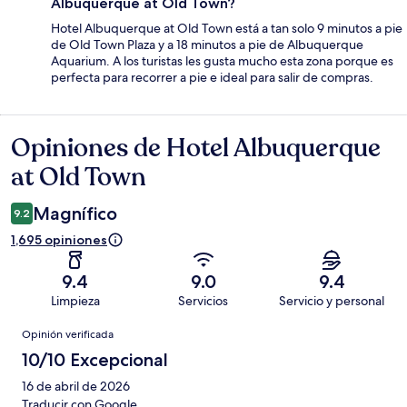
Albuquerque at Old Town?
Hotel Albuquerque at Old Town está a tan solo 9 minutos a pie
de Old Town Plaza y a 18 minutos a pie de Albuquerque
Aquarium. A los turistas les gusta mucho esta zona porque es
perfecta para recorrer a pie e ideal para salir de compras.
Opiniones de Hotel Albuquerque
Opiniones
at Old Town
Magnífico
9.2
1,695 opiniones
9.4
9.0
9.4
Limpieza
Servicios
Servicio y personal
Opiniones
Opinión verificada
10/10 Excepcional
16 de abril de 2026
Traducir con Google