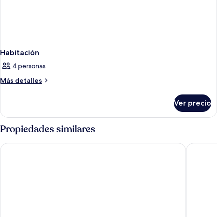
Habitación
4 personas
Más
Más detalles
detalles
sobre
Ver precio
Habitación
Propiedades similares
Hotel Chaco
The Clyd