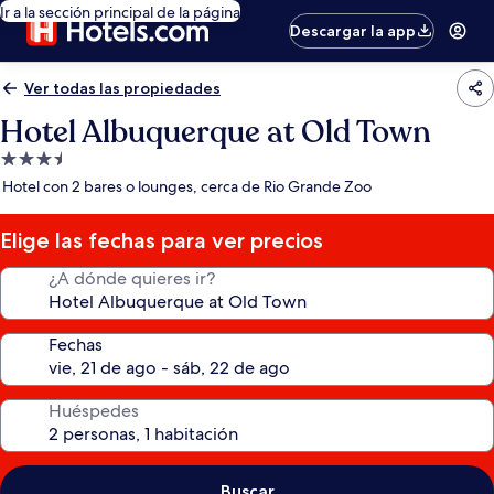
Ir a la sección principal de la página
Descargar la app
Ver todas las propiedades
Hotel Albuquerque at Old Town
Propiedad
de
Hotel con 2 bares o lounges, cerca de Rio Grande Zoo
3.5
estrellas
Elige las fechas para ver precios
¿A dónde quieres ir?
Fechas
Huéspedes
Buscar