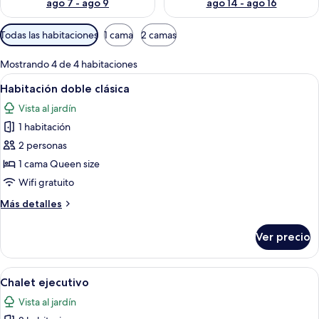
ago 7 - ago 9
ago 14 - ago 16
Filtros
Todas las habitaciones
1 cama
2 camas
disponibles
para
Mostrando 4 de 4 habitaciones
las
Abrir
Un dormitorio con cama, mesita de no
4
Habitación doble clásica
habitaciones
todas
Vista al jardín
las
1 habitación
fotos
de
2 personas
Habitación
1 cama Queen size
doble
Wifi gratuito
clásica
Más
Más detalles
detalles
sobre
Ver precio
Habitación
doble
clásica
Abrir
Una habitación de hotel con una cama 
19
Chalet ejecutivo
todas
Vista al jardín
las