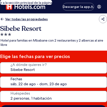
Ir a la sección principal de la página
Descargar la app
Ver todas las propiedades
Sibebe Resort
Propiedad
de
Hotel para familias en Mbabane con 2 restaurantes y 2 albercas al aire
3.0
libre
estrellas
Elige las fechas para ver precios
¿A dónde quieres ir?
Fechas
Huéspedes