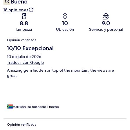
Bueno
7.6
18 opiniones
8.8
10
9.0
Limpieza
Ubicación
Servicio y personal
Opiniones
Opinión verificada
10/10 Excepcional
10 de julio de 2026
Traducir con Google
Amazing gem hidden on top of the mountain, the views are
great
Harrison, se hospedó 1 noche
Opinión verificada