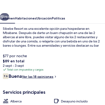
erior
Siguiente
75+
Resumen
Habitaciones
Ubicación
Políticas
Sibebe Resort es una excelente opción para hospedarse en
Mbabane. Después de darte un buen chapuzón en una de las 2
albercas al aire libre, puedes visitar alguno de los 2 restaurantes y
disfrutar de una comida, o relajarte con una bebida en uno de los 2
bares o lounges. Entre sus amenidades y servicios destacan su bar
junto a la alberca, su chapoteadero y su jardín.
$77 por noche
El
$89 en total
precio
2 sept - 3 sept
Exterior
total
Total con impuestos y cargos
es
Opiniones
Buena
7.6
Ver las 18 opiniones
de
7.6 de 10,
$89
Servicios principales
Alberca
Desayuno incluido