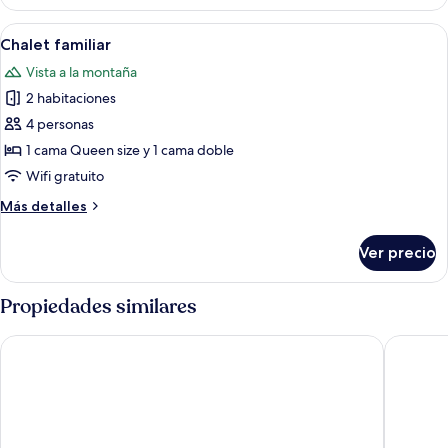
básico
Abrir
Habitación de hotel con una cama gra
6
Chalet familiar
todas
Vista a la montaña
las
2 habitaciones
fotos
de
4 personas
Chalet
1 cama Queen size y 1 cama doble
familiar
Wifi gratuito
Más
Más detalles
detalles
sobre
Ver precio
Chalet
familiar
Propiedades similares
Hilton Garden Inn Mbabane
Run n' F