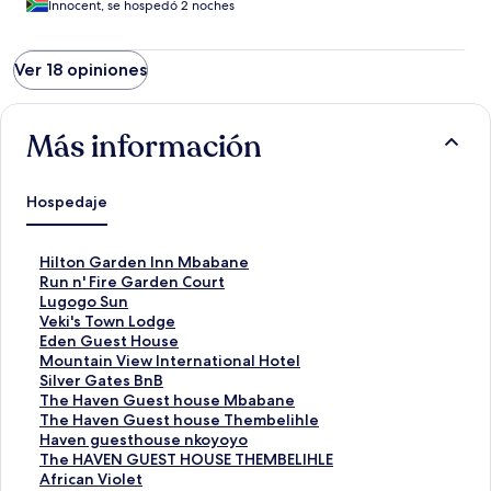
Innocent, se hospedó 2 noches
Ver 18 opiniones
Más información
Hospedaje
E
Hilton Garden Inn Mbabane
n
E
Run n' Fire Garden Court
l
n
E
Lugogo Sun
a
l
n
E
Veki's Town Lodge
c
a
l
n
E
Eden Guest House
e
c
a
l
n
E
Mountain View International Hotel
p
e
c
a
l
n
E
Silver Gates BnB
a
p
e
c
a
l
n
E
The Haven Guest house Mbabane
r
a
p
e
c
a
l
n
E
The Haven Guest house Thembelihle
a
r
a
p
e
c
a
l
n
E
Haven guesthouse nkoyoyo
a
a
r
a
p
e
c
a
l
n
E
The HAVEN GUEST HOUSE THEMBELIHLE
b
a
a
r
a
p
e
c
a
l
n
E
African Violet