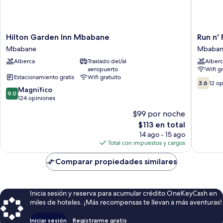
Hilton
Run
Hilton Garden Inn Mbabane
Run n'
Garden
n'
Mbabane
Mbaba
Inn
Fire
Alberca
Traslado del/al
Alberc
Mbabane
Garden
aeropuerto
Wifi g
Mbabane
Court
Estacionamiento gratis
Wifi gratuito
Mbaban
3.6
3.6
12 o
9.0
Magnífico
de
9.0
de
124 opiniones
10,
10,
12
$99 por noche
Magnífico,
opinion
El
$113 en total
124
precio
opiniones
14 ago - 15 ago
actual
Total con impuestos y cargos
es
de
Comparar propiedades similares
$113
Inicia sesión y reserva para acumular crédito OneKeyCash en
miles de hoteles. ¡Más recompensas te llevan a más aventuras!
Iniciar sesión
Registrarme gratis