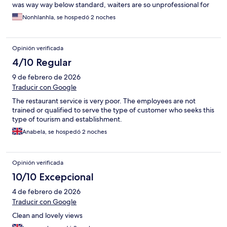
was way way below standard, waiters are so unprofessional for
the price being charged its not worth it. They need to revise
Nonhlanhla, se hospedó 2 noches
their prices.
Opinión verificada
4/10 Regular
9 de febrero de 2026
Traducir con Google
The restaurant service is very poor. The employees are not
trained or qualified to serve the type of customer who seeks this
type of tourism and establishment.
Anabela, se hospedó 2 noches
Opinión verificada
10/10 Excepcional
4 de febrero de 2026
Traducir con Google
Clean and lovely views