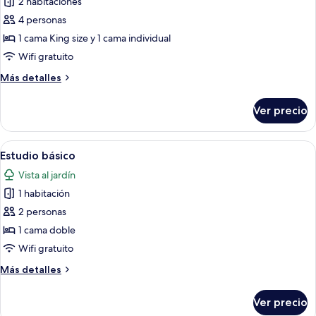
2 habitaciones
fotos
de
4 personas
Chalet
1 cama King size y 1 cama individual
ejecutivo
Wifi gratuito
Más
Más detalles
detalles
sobre
Ver precio
Chalet
ejecutivo
Abrir
Un dormitorio con cama, televisión y vis
9
Estudio básico
todas
Vista al jardín
las
1 habitación
fotos
de
2 personas
Estudio
1 cama doble
básico
Wifi gratuito
Más
Más detalles
detalles
sobre
Ver precio
Estudio