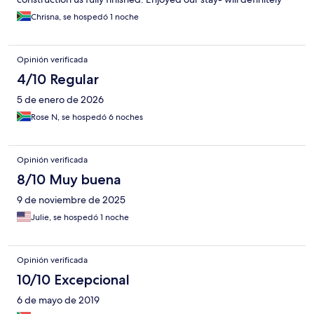
recommend to others and will go again soon!!
Chrisna, se hospedó 1 noche
Opinión verificada
4/10 Regular
5 de enero de 2026
Rose N, se hospedó 6 noches
Opinión verificada
8/10 Muy buena
9 de noviembre de 2025
Julie, se hospedó 1 noche
Opinión verificada
10/10 Excepcional
6 de mayo de 2019