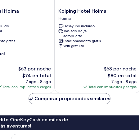
Kolping
el Hoima
Kolping Hotel Hoima
Hotel
Hoima
Hoima
luido
Desayuno incluido
Hoima
al
Traslado del/al
aeropuerto
to gratis
Estacionamiento gratis
Wifi gratuito
nal
$63 por noche
$68 por noche
El
El
$74 en total
$80 en total
precio
precio
7 ago - 8 ago
7 ago - 8 ago
actual
actual
Total con impuestos y cargos
Total con impuestos y cargos
es
es
de
de
Comparar propiedades similares
$74
$80
rédito OneKeyCash en miles de
ás aventuras!