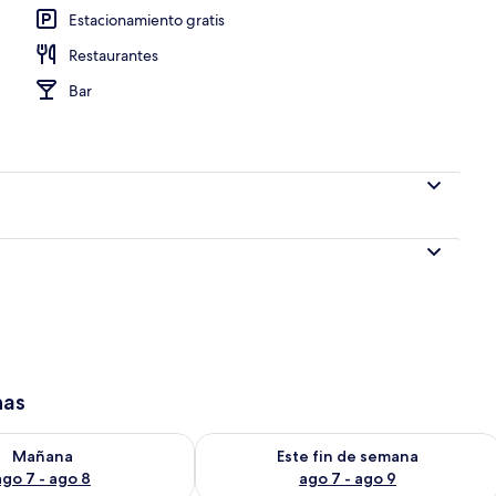
Estacionamiento gratis
Restaurantes
 de la propiedad
Bar
has
isponibilidad para mañana ago 7 - ago 8
Consulta la disponibilidad para este 
Mañana
Este fin de semana
ago 7 - ago 8
ago 7 - ago 9