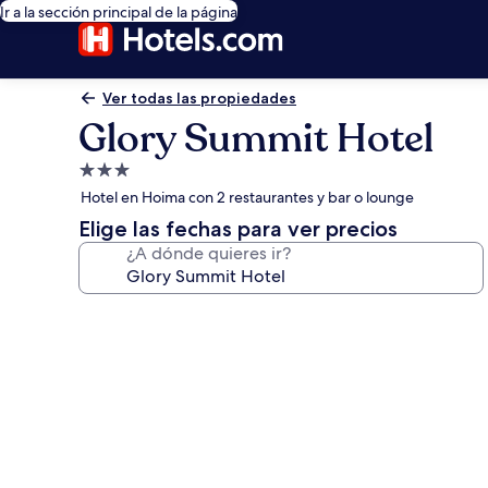
Ir a la sección principal de la página
Ver todas las propiedades
Glory Summit Hotel
Propiedad
de
Hotel en Hoima con 2 restaurantes y bar o lounge
3.0
Elige las fechas para ver precios
estrellas
¿A dónde quieres ir?
Galería
de
fotos
de
Glory
Summit