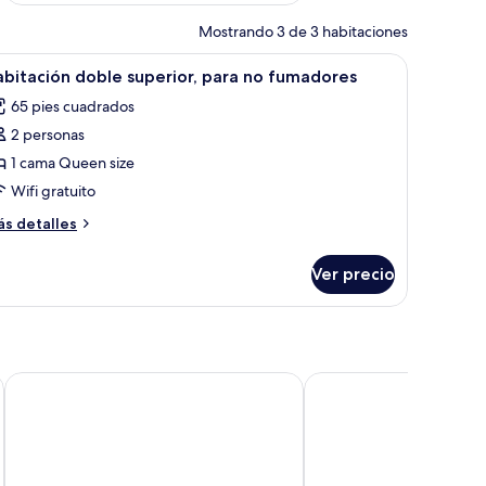
Mostrando 3 de 3 habitaciones
ventilador de noche y una cortina estampada con motivos florales.
brir
Un dormitorio con cama con dosel, un ventila
5
bitación doble superior, para no fumadores
odas
65 pies cuadrados
s
2 personas
otos
e
1 cama Queen size
abitación
Wifi gratuito
oble
ás
s detalles
uperior,
talles
ara
bre
Ver precio
bitación
o
ble
umadores
perior,
ra
o
madores
TRISEK HOTEL
EKA Hoima Hotel