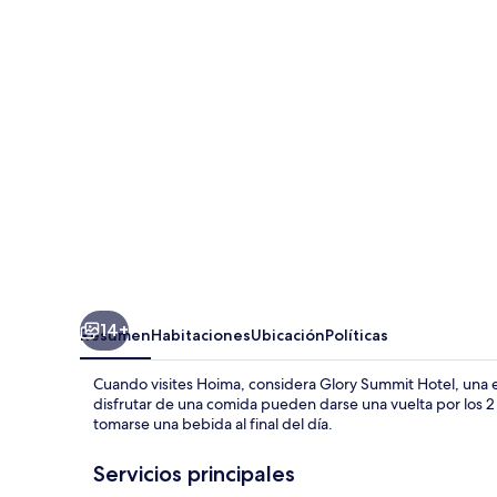
Hotel
14+
Resumen
Habitaciones
Ubicación
Políticas
Cuando visites Hoima, considera Glory Summit Hotel, una
disfrutar de una comida pueden darse una vuelta por los 2 
tomarse una bebida al final del día.
Servicios principales