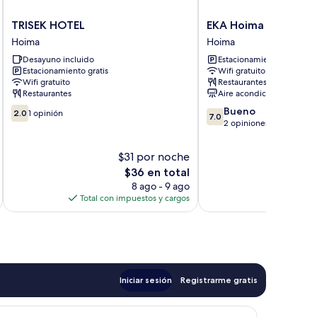
TRISEK
EKA
TRISEK HOTEL
EKA Hoima Hotel
HOTEL
Hoima
Hoima
Hoima
Hoima
Hotel
Desayuno incluido
Estacionamiento gratis
Hoima
Estacionamiento gratis
Wifi gratuito
Wifi gratuito
Restaurantes
Restaurantes
Aire acondicionado
2.0
7.0
Bueno
2.0
1 opinión
7.0
de
de
2 opiniones
10,
10,
1
Bueno,
$31 por noche
opinión
2
El
$36 en total
opiniones
precio
8 ago - 9 ago
actual
Total con impuestos y cargos
es
de
$36
Iniciar sesión
Registrarme gratis