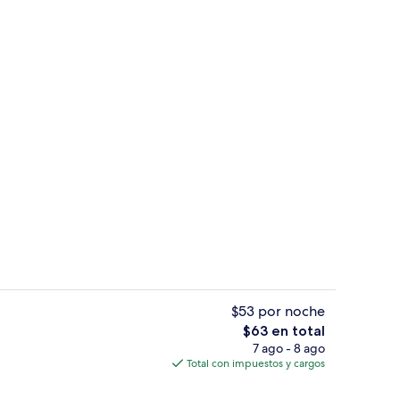
Entrada de la propiedad
$53 por noche
El
$63 en total
precio
7 ago - 8 ago
nsonorización, wifi gratis y ropa de cama
Vista frontal de la propiedad
total
Total con impuestos y cargos
es
de