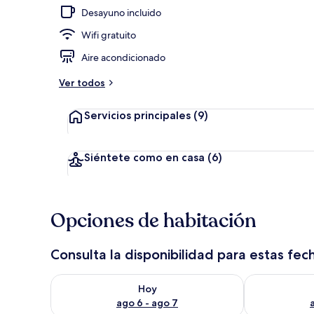
Desayuno incluido
Wifi gratuito
Vista frontal
Aire acondicionado
Ver todos
Servicios principales
(9)
Siéntete como en casa
(6)
Opciones de habitación
Consulta la disponibilidad para estas fec
Consulta la disponibilidad para hoy ago 6 - ago 7
Consulta la d
Hoy
ago 6 - ago 7