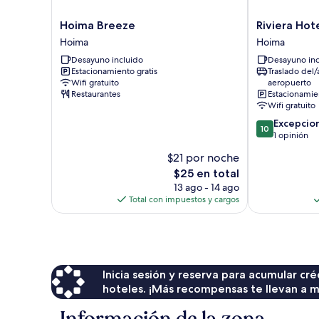
Hoima
Riviera
Hoima Breeze
Riviera Hot
Breeze
Hotel
Hoima
Hoima
Hoima
Hoima
Desayuno incluido
Desayuno inc
Hoima
Estacionamiento gratis
Traslado del/
Wifi gratuito
aeropuerto
Restaurantes
Estacionamien
Wifi gratuito
10.0
Excepcio
10
de
1 opinión
10,
$21 por noche
Excepcional,
El
$25 en total
1
precio
opinión
13 ago - 14 ago
actual
Total con impuestos y cargos
es
de
$25
Inicia sesión y reserva para acumular c
hoteles. ¡Más recompensas te llevan a m