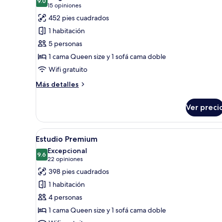
size
las
9.0
9.0 de 10
(15
15 opiniones
fotos
opiniones)
452 pies cuadrados
de
1 habitación
Estudio
5 personas
Grand
1 cama Queen size y 1 sofá cama doble
Wifi gratuito
Más
Más detalles
detalles
sobre
Ver preci
Estudio
Grand
Abrir
Una sala moderna con sofá, mes
17
Estudio Premium
todas
Excepcional
las
9.6
9.6 de 10
(22
22 opiniones
fotos
opiniones)
398 pies cuadrados
de
1 habitación
Estudio
4 personas
Premium
1 cama Queen size y 1 sofá cama doble