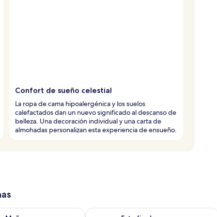
Confort de sueño celestial
La ropa de cama hipoalergénica y los suelos
calefactados dan un nuevo significado al descanso de
belleza. Una decoración individual y una carta de
almohadas personalizan esta experiencia de ensueño.
has
isponibilidad para mañana ago 9 - ago 10
Consulta la disponibilidad para este 