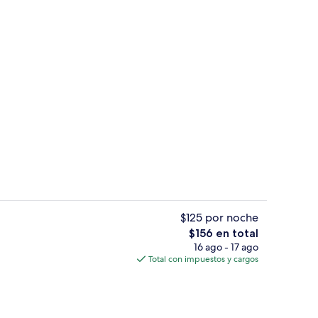
Ropa de cama hipoalergénica y edre
ado por la propiedad
$125 por noche
El
$156 en total
precio
16 ago - 17 ago
a hipoalergénica y edredón
Restaurante
total
Total con impuestos y cargos
es
de
$156