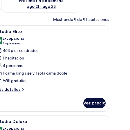
Próximo fin de semana
ago 21 - ago 23
Mostrando 9 de 9 habitaciones
ado y una ventana con cortinas.
brir
Un dormitorio con una cama, una mesita de no
19
tudio Elite
odas
Excepcional
s
8
9.8 de 10
(7
7 opiniones
otos
opiniones)
463 pies cuadrados
e
1 habitación
studio
4 personas
ite
1 cama King size y 1 sofá cama doble
Wifi gratuito
ás
s detalles
talles
bre
Ver precio
tudio
ite
ta y un libro.
cas, una mesita de noche con lámpara y una obra de arte colgada en la par
brir
Una cocina moderna con horno empotrado y c
14
tudio Deluxe
odas
Excepcional