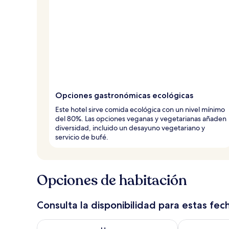
j
e
r
o
s
Opciones gastronómicas ecológicas
Este hotel sirve comida ecológica con un nivel mínimo
del 80%. Las opciones veganas y vegetarianas añaden
diversidad, incluido un desayuno vegetariano y
servicio de bufé.
Opciones de habitación
Consulta la disponibilidad para estas fec
Consulta la disponibilidad para hoy ago 8 - ago 9
Consulta la d