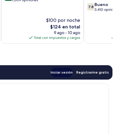
7.8
Bueno
10,
7.8
de
3,410 opiniones
Muy
10,
bueno,
$100 por noche
$
Bueno,
1,009
3,410
El
$124 en total
opiniones
opiniones
precio
9 ago - 10 ago
actual
Total con impuestos y cargos
Total con 
es
de
$124
Iniciar sesión
Registrarme gratis