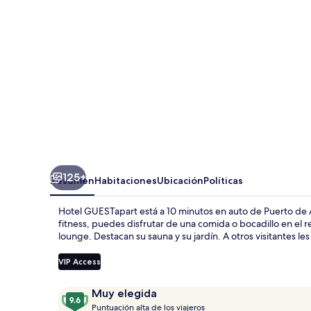
125+
Resumen
Habitaciones
Ubicación
Políticas
Hotel GUESTapart está a 10 minutos en auto de Puerto de A
fitness, puedes disfrutar de una comida o bocadillo en el 
lounge. Destacan su sauna y su jardín. A otros visitantes le
VIP Access
Opiniones
9.6
Muy elegida
P
de
Puntuación alta de los viajeros