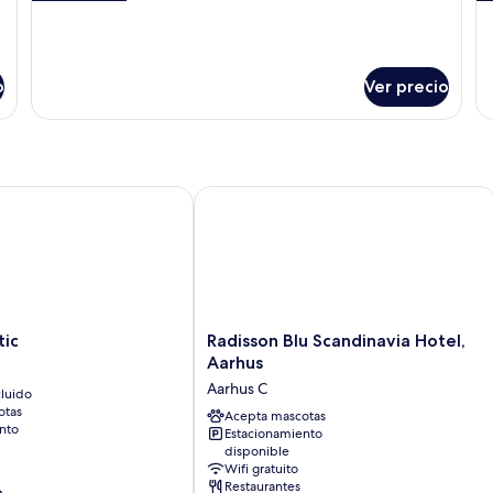
detalles
de
sobre
so
Departamento
De
familiar
su
o
Ver precio
Radisson Blu Scandinavia Hotel, Aarh
Radisson
tic
Radisson Blu Scandinavia Hotel,
Blu
Aarhus
Scandinavia
Aarhus C
luido
Hotel,
otas
Aarhus
Acepta mascotas
nto
Estacionamiento
Aarhus
disponible
C
Wifi gratuito
Restaurantes
e