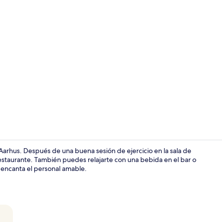
Video realiz
arhus. Después de una buena sesión de ejercicio en la sala de
restaurante. También puedes relajarte con una bebida en el bar o
s encanta el personal amable.
Ropa de cam