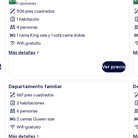
las
10.0
la
9.
10.0 de 10
(11
11 opiniones
fotos
f
opiniones)
506 pies cuadrados
de
d
1 habitación
Estudio
E
4 personas
exclusivo,
D
1 cama King size y 1 sofá cama doble
balcón
Wifi gratuito
Más
M
Más detalles
Má
detalles
de
sobre
so
o
Ver precio
Estudio
Es
exclusivo,
De
balcón
a de comedor, una silla, planta en maceta y vista a un balcón exterior.
Abrir
Habitación de hotel con un ventanal g
A
7
Departamento familiar
D
todas
t
667 pies cuadrados
las
la
2 habitaciones
fotos
f
de
d
6 personas
Departamento
D
2 camas Queen size
familiar
s
Wifi gratuito
Más
M
Más detalles
Má