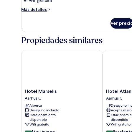
Wifi gratuito
Más
Más detalles
detalles
sobre
Ver preci
Estudio
Premium
Propiedades similares
Hotel Marselis
Hotel Atlantic
Hotel
Hotel
Hotel Marselis
Hotel Atlan
Marselis
Atlantic
Aarhus C
Aarhus C
Aarhus
Aarhus
Alberca
Desayuno inc
C
C
Desayuno incluido
Acepta masc
Estacionamiento
Estacionamie
disponible
disponible
Wifi gratuito
Wifi gratuito
8.2
8.8
Muy bueno
Excelent