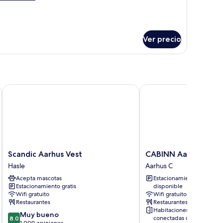
talles
bre
partamento
perior
Ver precio
us
Scandic Aarhus Vest
CABINN Aarhus Hotel
Scandic
CABINN
Scandic Aarhus Vest
CABINN Aarhus Hote
Aarhus
Aarhus
Hasle
Aarhus C
Vest
Hotel
Acepta mascotas
Estacionamiento
Hasle
Aarhus
Estacionamiento gratis
disponible
C
Wifi gratuito
Wifi gratuito
Restaurantes
Restaurantes
Habitaciones
8.0
Muy bueno
conectadas disponibles
8.0
de
1,009 opiniones