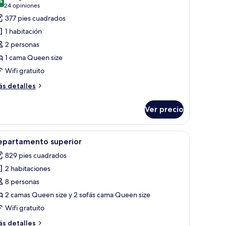
s
4
9.4 de 10
(24
24 opiniones
otos
opiniones)
377 pies cuadrados
e
1 habitación
studio
2 personas
eluxe
1 cama Queen size
Wifi gratuito
ás
s detalles
talles
bre
Ver precio
tudio
luxe
rande, cama con ropa blanca, una obra de arte enmarcada en la pared y vista
brir
Habitación de hotel con un ventanal grande, 
11
epartamento superior
odas
829 pies cuadrados
s
2 habitaciones
otos
e
8 personas
epartamento
2 camas Queen size y 2 sofás cama Queen size
uperior
Wifi gratuito
ás
s detalles