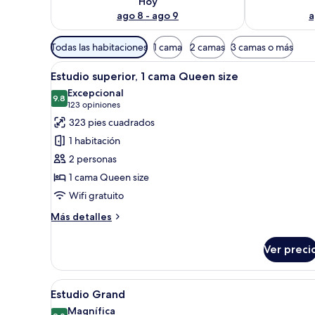
Hoy
ago 8 - ago 9
a
Filtros
Todas las habitaciones
1 cama
2 camas
3 camas o más
disponibles
Abrir
Un dormitorio moderno con cam
para
15
Estudio superior, 1 cama Queen size
todas
las
Excepcional
las
9.8
habitaciones
9.8 de 10
(123
123 opiniones
fotos
opiniones)
323 pies cuadrados
de
1 habitación
Estudio
2 personas
superior,
1 cama Queen size
1
Wifi gratuito
cama
Queen
Más
Más detalles
size
detalles
sobre
Ver preci
Estudio
superior,
1
Abrir
Una sala de estar moderna con 
17
cama
Estudio Grand
todas
Queen
Magnífica