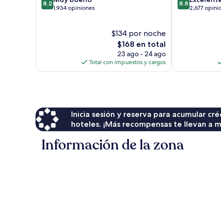
8.2
8.8
de
de
1,934 opiniones
2,677 opini
10,
10,
Muy
Excelente,
$134 por noche
bueno,
2,677
1,934
El
opiniones
$168 en total
opiniones
precio
23 ago - 24 ago
actual
Total con impuestos y cargos
es
de
$168
Inicia sesión y reserva para acumular c
hoteles. ¡Más recompensas te llevan a m
Información de la zona