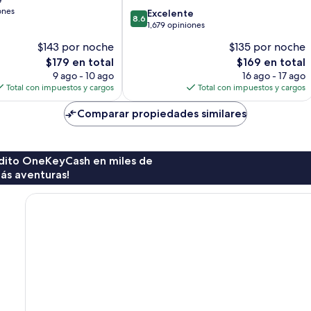
ones
8.6
Excelente
8.6
de
1,679 opiniones
10,
$143 por noche
$135 por noche
Excelente,
El
El
$179 en total
$169 en total
1,679
precio
precio
opiniones
9 ago - 10 ago
16 ago - 17 ago
actual
actual
Total con impuestos y cargos
Total con impuestos y cargos
es
es
de
de
Comparar propiedades similares
$179
$169
rédito OneKeyCash en miles de
ás aventuras!