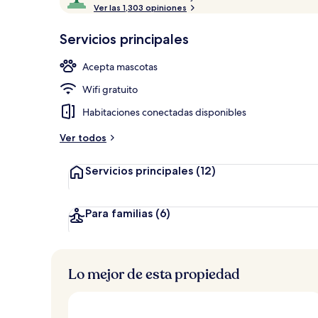
u
Ver las 1,303 opiniones
10,
Bar (en la pr
n
Muy
t
Servicios principales
elegida
u
a
Acepta mascotas
c
i
Wifi gratuito
ó
n
Habitaciones conectadas disponibles
a
Ver todos
l
t
Servicios principales
(12)
a
d
e
Para familias
(6)
l
o
s
Lo mejor de esta propiedad
v
i
a