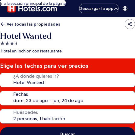
Ir a la sección principal de la página
Descargar la app
Ver todas las propiedades
Hotel Wanted
Propiedad
de
Hotel en Inch'on con restaurante
3.5
estrellas
Elige las fechas para ver precios
¿A dónde quieres ir?
Fechas
Huéspedes
Buscar