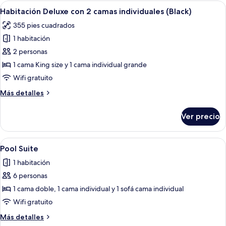
con
Abrir
Una habitación de hotel con dos camas
5
2
Habitación Deluxe con 2 camas individuales (Black)
todas
camas
355 pies cuadrados
individuales
las
(White)
1 habitación
fotos
de
2 personas
Habitación
1 cama King size y 1 cama individual grande
Deluxe
Wifi gratuito
con
Más
Más detalles
2
detalles
camas
sobre
Ver precio
Habitación
individuales
Deluxe
(Black)
con
Abrir
Habitación de hotel con una cama gran
5
2
Pool Suite
todas
camas
1 habitación
individuales
las
(Black)
6 personas
fotos
de
1 cama doble, 1 cama individual y 1 sofá cama individual
Pool
Wifi gratuito
Suite
Más
Más detalles
detalles