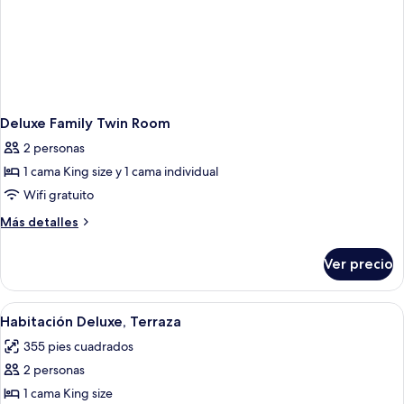
Deluxe Family Twin Room
2 personas
1 cama King size y 1 cama individual
Wifi gratuito
Más
Más detalles
detalles
sobre
Ver precio
Deluxe
Family
Twin
Abrir
Una habitación de hotel moderna con pa
8
Room
Habitación Deluxe, Terraza
todas
355 pies cuadrados
las
2 personas
fotos
de
1 cama King size