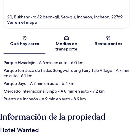
20, Bukhang-ro 32 beon-gil, Seo-gu, Incheon, Incheon, 22769
Ver en el mapa
Sección del mapa
Qué hay cerca
Medios de
Restaurantes
transporte
Parque Hwadojin
- A 6 min en auto
- 6.0 km
Parque temático de hadas Songwol-dong Fairy Tale Village
- A 7 min
en auto
- 6.1 km
Parque Jayu
- A 7 min en auto
- 6.4 km
Mercado Internacional Sinpo
- A 8 min en auto
- 7.2 km
Puerto de Incheón
- A 9 min en auto
- 8.9 km
Información de la propiedad
Hotel Wanted