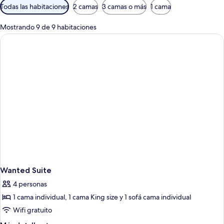
Filtros
Todas las habitaciones
2 camas
3 camas o más
1 cama
disponibles
para
Mostrando 9 de 9 habitaciones
las
habitaciones
Wanted Suite
4 personas
1 cama individual, 1 cama King size y 1 sofá cama individual
Wifi gratuito