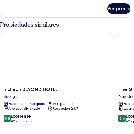
sobre
Ver precio
Pool
Suite
Propiedades similares
Incheon BEYOND HOTEL
The Gle
Incheon
The
Incheon BEYOND HOTEL
The Gl
BEYOND
Gleam
Seo-gu
Namdo
HOTEL
Hotel
Estacionamiento gratis
Wifi gratuito
Estaci
Seo-
Namdon
Aire acondicionado
Recepción 24/7
Lavand
gu
gu
8.8
8.6
Excelente
Exc
8.8
8.6
de
de
40 opiniones
40 o
10,
10,
Excelente,
Excelent