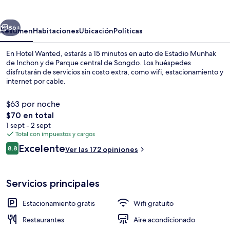
erior
Siguiente
86+
Resumen
Habitaciones
Ubicación
Políticas
En Hotel Wanted, estarás a 15 minutos en auto de Estadio Munhak
de Inchon y de Parque central de Songdo. Los huéspedes
disfrutarán de servicios sin costo extra, como wifi, estacionamiento y
internet por cable.
$63 por noche
El
$70 en total
precio
1 sept - 2 sept
total
Total con impuestos y cargos
Sala de estar en el lobby
es
Opiniones
Excelente
8.8
Ver las 172 opiniones
de
8.8 de 10,
$70
Servicios principales
Estacionamiento gratis
Wifi gratuito
Restaurantes
Aire acondicionado