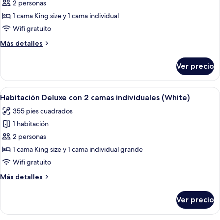
2 personas
fotos
de
1 cama King size y 1 cama individual
Habitación
Wifi gratuito
familiar
Más
Más detalles
con
detalles
2
sobre
Ver precio
Habitación
camas
familiar
individuales
con
Abrir
Una habitación de hotel con dos camas
4
2
Habitación Deluxe con 2 camas individuales (White)
todas
camas
355 pies cuadrados
individuales
las
1 habitación
fotos
de
2 personas
Habitación
1 cama King size y 1 cama individual grande
Deluxe
Wifi gratuito
con
Más
Más detalles
2
detalles
camas
sobre
Ver precio
Habitación
individuales
Deluxe
(White)