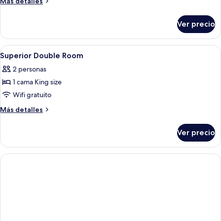
Más
Más detalles
detalles
sobre
Ver precio
Wanted
Suite
Abrir
Caja de seguridad en la habitación, esc
3
Superior Double Room
todas
2 personas
las
1 cama King size
fotos
de
Wifi gratuito
Superior
Más
Más detalles
Double
detalles
sobre
Room
Ver precio
Superior
Double
Room