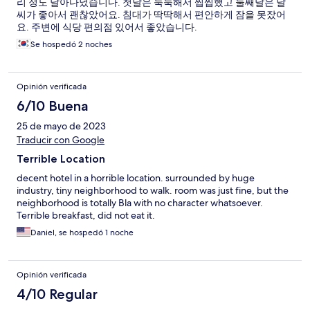
리 정도 날아다녔습니다. 첫날은 눅눅해서 찝찝했고 둘째날은 날
씨가 좋아서 괜찮았어요. 침대가 딱딱해서 편안하게 잠을 못잤어
요. 주변에 식당 편의점 있어서 좋았습니다.
Se hospedó 2 noches
Opinión verificada
6/10 Buena
25 de mayo de 2023
Traducir con Google
Terrible Location
decent hotel in a horrible location. surrounded by huge
industry, tiny neighborhood to walk. room was just fine, but the
neighborhood is totally Bla with no character whatsoever.
Terrible breakfast, did not eat it.
Daniel, se hospedó 1 noche
Opinión verificada
4/10 Regular