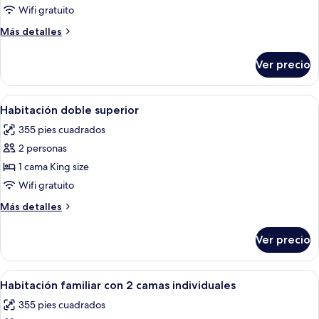
Habitación
Wifi gratuito
Deluxe,
Más
Más detalles
Terraza
detalles
sobre
Ver precio
Habitación
Deluxe,
Terraza
Abrir
Un dormitorio moderno con una cama g
8
Habitación doble superior
todas
355 pies cuadrados
las
2 personas
fotos
de
1 cama King size
Habitación
Wifi gratuito
doble
Más
Más detalles
superior
detalles
sobre
Ver precio
Habitación
doble
superior
Abrir
Habitación de hotel con dos camas, c
13
Habitación familiar con 2 camas individuales
todas
355 pies cuadrados
las