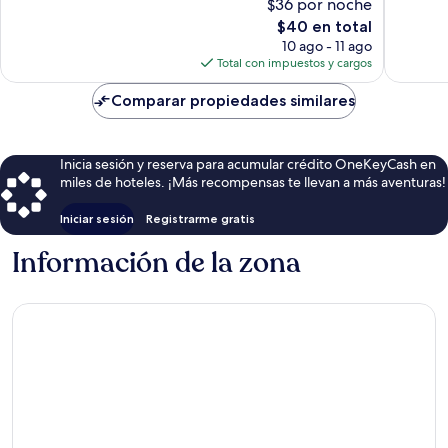
$36 por noche
40
40
El
$40 en total
opiniones
opinion
precio
10 ago - 11 ago
actual
Total con impuestos y cargos
es
de
Comparar propiedades similares
$40
Inicia sesión y reserva para acumular crédito OneKeyCash en
miles de hoteles. ¡Más recompensas te llevan a más aventuras!
Iniciar sesión
Registrarme gratis
Información de la zona