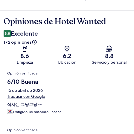
Opiniones de Hotel Wanted
Opiniones
Excelente
8.8
172 opiniones
8.6
6.2
8.8
Limpieza
Ubicación
Servicio y personal
Opiniones
Opinión verificada
6/10 Buena
16 de abril de 2026
Traducir con Google
식사는 그냥그냥~~
DongMo, se hospedó 1 noche
Opinión verificada