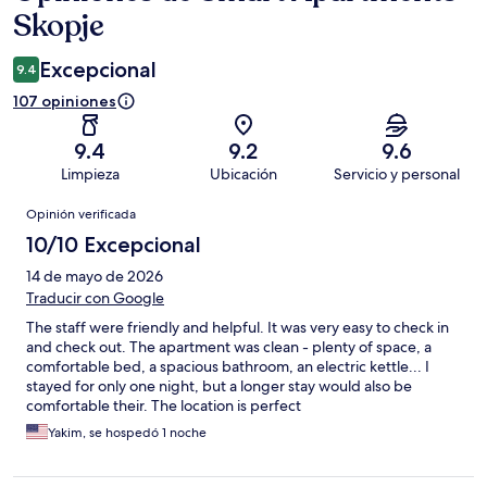
Skopje
Excepcional
9.4
107 opiniones
9.4
9.2
9.6
Limpieza
Ubicación
Servicio y personal
Opiniones
Opinión verificada
10/10 Excepcional
14 de mayo de 2026
Traducir con Google
The staff were friendly and helpful. It was very easy to check in
and check out. The apartment was clean - plenty of space, a
comfortable bed, a spacious bathroom, an electric kettle... I
stayed for only one night, but a longer stay would also be
comfortable their. The location is perfect
Yakim, se hospedó 1 noche