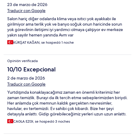
23 de marzo de 2026
Traducir con Google
Salon hariç diğer odalarda klima veya ısıtıcı yok ayakkabı ile
girilmiyor ama terlik yok ve banyo soğuk onun haricinde sorun
yok görevlinin iletişimi iyi yardımcı olmaya çalışıyor ev merkeze
yakın sayılır hemen yanında Avm var
KÜRŞAT KAĞAN, se hospedó 1 noche
Opinión verificada
10/10 Excepcional
2 de marzo de 2026
Traducir con Google
Yurtdışında konaklayacağımız zaman en önemli kriterimiz her
zaman temizlik. Burayı da ilk tercih etme sebeplerimizden biriydi.
Her anlamda çok memnun kaldık gerçekten nevresimler,
havlular, ev tertemizdi. Ev sahibi çok kibardı. Bize her şeyi
detayıyla anlattı. Gidip görebileceğimiz yerleri uzun uzun anlattı.
Kendisine 7/24 ulaşabildik. Mutfağını kullanmadık ama
CAGLA EZGI, se hospedó 3 noches
malzemeler yeterli görünüyordu. Tekrar gelirsek yine hiç
düşünmeden burada kalırız.