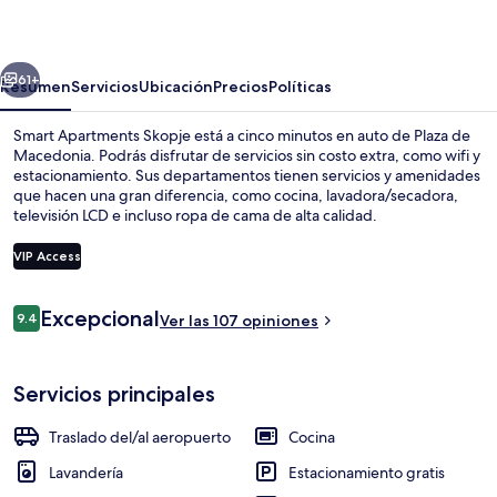
Skopje
erior
Siguiente
61+
Resumen
Servicios
Ubicación
Precios
Políticas
Smart Apartments Skopje está a cinco minutos en auto de Plaza de
Macedonia. Podrás disfrutar de servicios sin costo extra, como wifi y
estacionamiento. Sus departamentos tienen servicios y amenidades
que hacen una gran diferencia, como cocina, lavadora/secadora,
televisión LCD e incluso ropa de cama de alta calidad.
VIP Access
Opiniones
Excepcional
9.4
Área de sala de estar
Ver las 107 opiniones
9.4 de 10,
Servicios principales
Traslado del/al aeropuerto
Cocina
Lavandería
Estacionamiento gratis