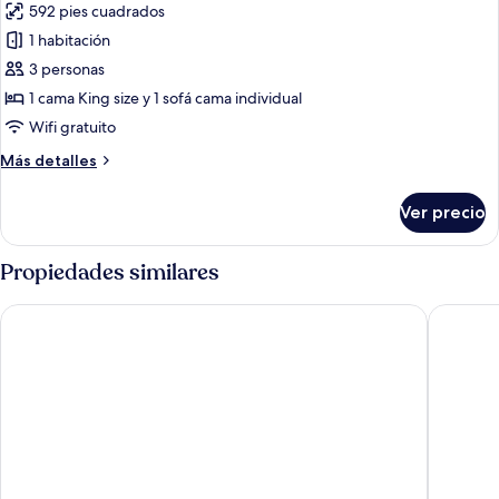
y
592 pies cuadrados
fotos
ciudad
sofá
de
1 habitación
cama,
Departamento
vista
3 personas
a
de
1 cama King size y 1 sofá cama individual
la
lujo,
Wifi gratuito
ciudad
1
Más
Más detalles
habitación,
detalles
vista
sobre
Ver precio
a
Departamento
de
la
lujo,
Propiedades similares
ciudad
1
habitación,
Urban Serviced Apartments
Hotel D
vista
a
la
ciudad