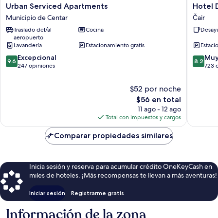
Urban
Hotel
Urban Serviced Apartments
Hotel
Serviced
De
Municipio de Centar
Čair
Apartments
KOKA
Traslado del/al
Cocina
Desayu
Municipio
Čair
aeropuerto
de
Lavandería
Estacionamiento gratis
Estaci
Centar
9.6
8.2
Excepcional
Muy
9.6
8.2
de
de
247 opiniones
723 
10,
10,
Excepcional,
Muy
$52 por noche
247
bueno,
El
$56 en total
opiniones
723
precio
11 ago - 12 ago
opinion
actual
Total con impuestos y cargos
es
de
Comparar propiedades similares
$56
Inicia sesión y reserva para acumular crédito OneKeyCash en
miles de hoteles. ¡Más recompensas te llevan a más aventuras!
Iniciar sesión
Registrarme gratis
Información de la zona