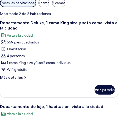
Filtros
Todas las habitaciones
1 cama
2 camas
disponibles
para
Mostrando 2 de 2 habitaciones
las
Abrir
Una sala de estar moderna con sofá, te
25
Departamento Deluxe, 1 cama King size y sofá cama, vista a
habitaciones
todas
la ciudad
las
Vista a la ciudad
fotos
559 pies cuadrados
de
1 habitación
Departamento
Deluxe,
4 personas
1
1 cama King size y 1 sofá cama individual
cama
Wifi gratuito
King
Más
Más detalles
size
detalles
y
sobre
Ver precio
Departamento
sofá
Deluxe,
cama,
1
Abrir
Una sala de estar moderna con un sofá 
vista
11
cama
Departamento de lujo, 1 habitación, vista a la ciudad
todas
a
King
Vista a la ciudad
size
las
la