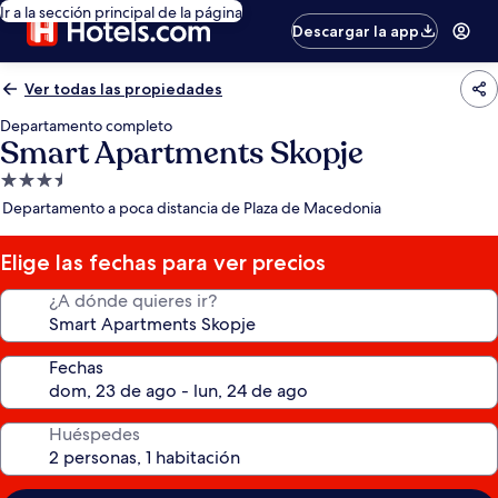
Ir a la sección principal de la página
Descargar la app
Ver todas las propiedades
Departamento completo
Smart Apartments Skopje
Propiedad
de
Departamento a poca distancia de Plaza de Macedonia
3.5
estrellas
Elige las fechas para ver precios
¿A dónde quieres ir?
Fechas
Huéspedes