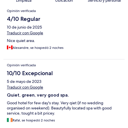
Limpieza
Ubicación
Servicio y personal
Opiniones
Opinión verificada
4/10 Regular
10 de junio de 2025
Traducir con Google
Nice quiet area.
Alexandre, se hospedó 2 noches
Opinión verificada
10/10 Excepcional
5 de mayo de 2023
Traducir con Google
Quiet, green, very good spa.
Good hotel for few day's stay. Very qiet (if no wedding
organised on weekend). Beautyfully located spa with good
service, tought a bit pricey.
Rafal, se hospedó 2 noches