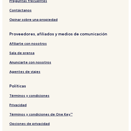
Preguntas frecuentes
N
u
p
Contáctanos
i
J
Opinar sobre una propiedad
a
n
Proveedores, afiliados y medios de comunicación
ó
w
Afiliarte con nosotros
P
o
Sala de prensa
d
l
Anunciarte con nosotros
a
Agentes de viajes
s
k
i
Políticas
Términos y condiciones
Privacidad
Términos y condiciones de One Key™
Opciones de privacidad