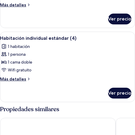
Confort
Más
Más detalles
(1)
detalles
sobre
Ver precio
Departamento
Confort
(1)
Abrir
Escritorio, cortinas blackout y tabla 
2
Habitación individual estándar (4)
todas
1 habitación
las
1 persona
fotos
de
1 cama doble
Habitación
Wifi gratuito
individual
Más
Más detalles
estándar
detalles
(4)
sobre
Ver precio
Habitación
individual
estándar
Propiedades similares
(4)
Hotel Kamienica
Dwor DR