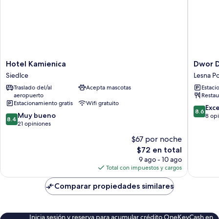
Hotel
Dwor
Hotel Kamienica
Dwor 
Kamienica
DROBLI
Siedlce
Lesna P
Siedlce
Lesna
Traslado del/al
Acepta mascotas
Estaci
Podlask
aeropuerto
Restau
Estacionamiento gratis
Wifi gratuito
8.6
Exc
8.6
8.4
Muy bueno
de
8 op
8.4
de
21 opiniones
10,
10,
Excelent
$67 por noche
Muy
8
El
$72 en total
bueno,
opinion
precio
21
9 ago - 10 ago
actual
opiniones
Total con impuestos y cargos
es
de
Comparar propiedades similares
$72
Inicia sesión y reserva para acumular crédito OneKeyCash en