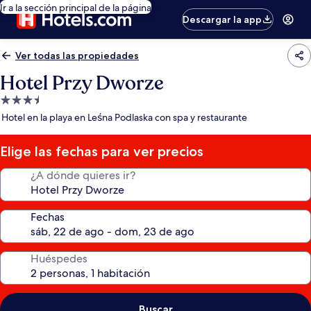
Ir a la sección principal de la página
Descargar la app
Ver todas las propiedades
Hotel Przy Dworze
Propiedad
de
Hotel en la playa en Leśna Podlaska con spa y restaurante
3.5
estrellas
Elige las fechas para ver precios
¿A dónde quieres ir?
Fechas
Huéspedes
Buscar