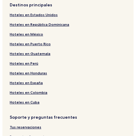
a
a
Destinos principales
b
a
r
b
Hoteles en Estados Unidos
i
r
Hoteles en República Dominicana
r
i
l
r
Hoteles en México
a
l
p
a
Hoteles en Puerto Rico
á
p
g
á
Hoteles en Guatemala
i
g
n
i
Hoteles en Perú
a
n
Hoteles en Honduras
d
a
e
d
Hoteles en España
D
e
w
Z
Hoteles en Colombia
o
a
r
m
Hoteles en Cuba
D
e
R
k
Soporte y preguntas frecuentes
O
B
B
i
Tus reservaciones
L
s
I
k