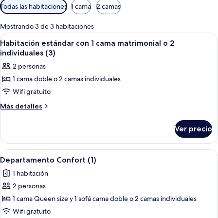
Filtros
Todas las habitaciones
1 cama
2 camas
disponibles
para
Mostrando 3 de 3 habitaciones
las
Abrir
Escritorio, cortinas blackout y tabla 
5
Habitación estándar con 1 cama matrimonial o 2
habitaciones
todas
individuales (3)
las
2 personas
fotos
1 cama doble o 2 camas individuales
de
Wifi gratuito
Habitación
estándar
Más
Más detalles
detalles
con
sobre
1
Ver precio
Habitación
cama
estándar
matrimonial
con
Abrir
Una habitación con sofá, mesa de mader
4
1
o
Departamento Confort (1)
todas
cama
2
1 habitación
matrimonial
las
individuales
o
2 personas
fotos
(3)
2
de
1 cama Queen size y 1 sofá cama doble o 2 camas individuales
individuales
Departamento
(3)
Wifi gratuito