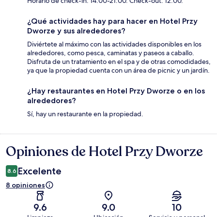
Horario de check-in: 14:00-21:00. Check-out: 12:00.
¿Qué actividades hay para hacer en Hotel Przy
Dworze y sus alrededores?
Diviértete al máximo con las actividades disponibles en los
alrededores, como pesca, caminatas y paseos a caballo.
Disfruta de un tratamiento en el spa y de otras comodidades,
ya que la propiedad cuenta con un área de picnic y un jardín.
¿Hay restaurantes en Hotel Przy Dworze o en los
alrededores?
Sí, hay un restaurante en la propiedad.
Opiniones de Hotel Przy Dworze
Opiniones
Excelente
8.6
8 opiniones
9.6
9.0
10