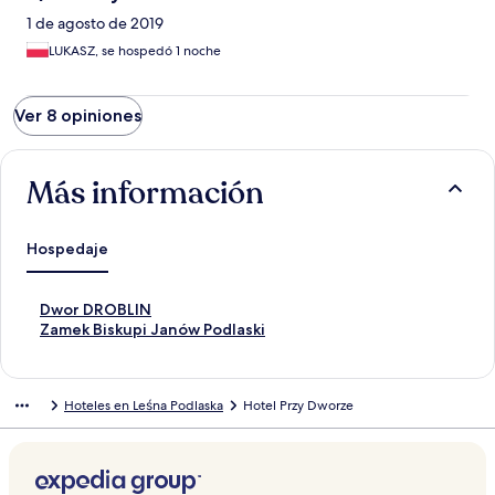
1 de agosto de 2019
LUKASZ, se hospedó 1 noche
Ver 8 opiniones
Más información
Hospedaje
E
Dwor DROBLIN
n
E
Zamek Biskupi Janów Podlaski
l
n
a
l
c
a
Hoteles en Leśna Podlaska
Hotel Przy Dworze
e
c
p
e
a
p
r
a
a
r