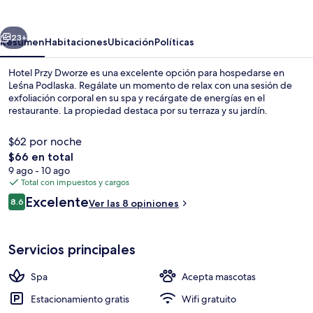
Dworze
erior
Siguiente
23+
Resumen
Habitaciones
Ubicación
Políticas
Hotel Przy Dworze es una excelente opción para hospedarse en
Leśna Podlaska. Regálate un momento de relax con una sesión de
exfoliación corporal en su spa y recárgate de energías en el
restaurante. La propiedad destaca por su terraza y su jardín.
$62 por noche
El
$66 en total
precio
9 ago - 10 ago
total
Total con impuestos y cargos
Playa
es
Opiniones
Excelente
8.6
Ver las 8 opiniones
de
8.6 de 10,
$66
Servicios principales
Spa
Acepta mascotas
Estacionamiento gratis
Wifi gratuito