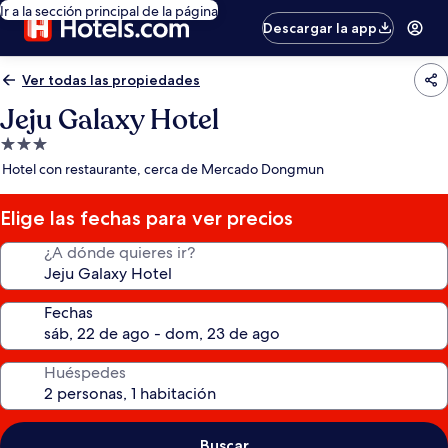
Ir a la sección principal de la página
Descargar la app
Ver todas las propiedades
Jeju Galaxy Hotel
Propiedad
de
Hotel con restaurante, cerca de Mercado Dongmun
3.0
estrellas
Elige las fechas para ver precios
¿A dónde quieres ir?
Fechas
Huéspedes
Buscar