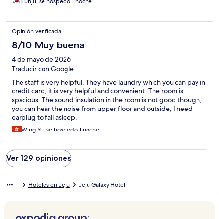
Eunju, se hospedó 1 noche
좋았어요. 주차가 조금 불편하긴 한데 호텔주차장이 아니여도 주
변 골목에 어렵지않게 주차 가능해서 괜찮았어요.
Opinión verificada
8/10 Muy buena
4 de mayo de 2026
Traducir con Google
The staff is very helpful. They have laundry which you can pay in
credit card, it is very helpful and convenient. The room is
spacious. The sound insulation in the room is not good though,
you can hear the noise from upper floor and outside, I need
earplug to fall asleep.
Wing Yu, se hospedó 1 noche
Ver 129 opiniones
Hoteles en Jeju
Jeju Galaxy Hotel