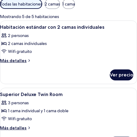
Filtros
Todas las habitaciones
2 camas
1 cama
disponibles
para
Mostrando 5 de 5 habitaciones
las
Abrir
Habitación de hotel con dos camas, tele
6
Habitación estándar con 2 camas individuales
habitaciones
todas
2 personas
las
2 camas individuales
fotos
de
Wifi gratuito
Habitación
Más
Más detalles
estándar
detalles
sobre
con
Ver precio
Habitación
2
estándar
camas
con
Abrir
Habitación de hotel con dos camas, un e
11
individuales
2
Superior Deluxe Twin Room
todas
camas
3 personas
individuales
las
1 cama individual y 1 cama doble
fotos
de
Wifi gratuito
Superior
Más
Más detalles
Deluxe
detalles