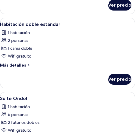
sobre
Twin
Ver precio
Superior
Room
Deluxe
Twin
Abrir
Habitación de hotel con cama, escritorio
7
Room
Habitación doble estándar
todas
1 habitación
las
2 personas
fotos
de
1 cama doble
Habitación
Wifi gratuito
doble
Más
Más detalles
estándar
detalles
sobre
Ver precio
Habitación
doble
estándar
Abrir
Una habitación amplia con un gran ve
4
Suite Ondol
todas
1 habitación
las
6 personas
fotos
de
2 futones dobles
Suite
Wifi gratuito