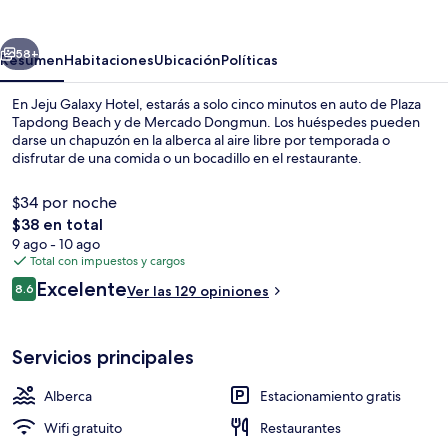
Hotel
erior
Siguiente
58+
Resumen
Habitaciones
Ubicación
Políticas
En Jeju Galaxy Hotel, estarás a solo cinco minutos en auto de Plaza
Tapdong Beach y de Mercado Dongmun. Los huéspedes pueden
darse un chapuzón en la alberca al aire libre por temporada o
disfrutar de una comida o un bocadillo en el restaurante.
$34 por noche
El
$38 en total
precio
9 ago - 10 ago
total
Total con impuestos y cargos
Alberca al aire libre por temporada
es
Opiniones
Excelente
8.6
Ver las 129 opiniones
de
8.6 de 10,
$38
Servicios principales
Alberca
Estacionamiento gratis
Wifi gratuito
Restaurantes