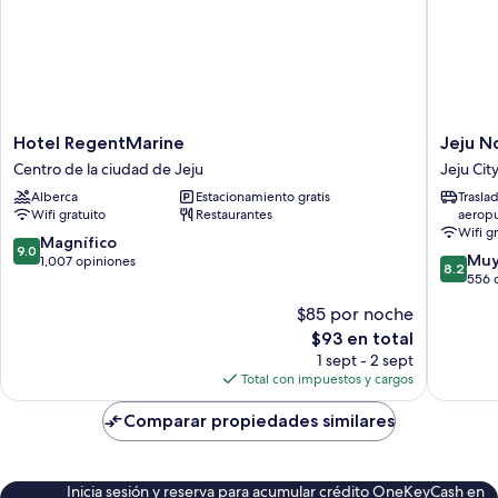
Hotel
Jeju
Hotel RegentMarine
Jeju N
RegentMarine
Nobless
Centro de la ciudad de Jeju
Jeju Cit
Centro
Tourist
Alberca
Estacionamiento gratis
Trasla
de
Hotel
Wifi gratuito
Restaurantes
aerop
la
Jeju
Wifi g
ciudad
City
9.0
Magnífico
9.0
8.2
de
Muy
de
1,007 opiniones
8.2
de
Jeju
556 
10,
10,
Magnífico,
$85 por noche
Muy
1,007
El
$93 en total
bueno,
opiniones
precio
556
1 sept - 2 sept
actual
opinion
Total con impuestos y cargos
es
de
Comparar propiedades similares
$93
Inicia sesión y reserva para acumular crédito OneKeyCash en