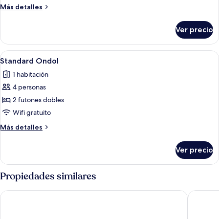
Ondol
Más
Más detalles
detalles
sobre
Ver precio
Suite
Ondol
Abrir
Una habitación de hotel moderna con s
6
Standard Ondol
todas
1 habitación
las
4 personas
fotos
de
2 futones dobles
Standard
Wifi gratuito
Ondol
Más
Más detalles
detalles
sobre
Ver precio
Standard
Ondol
Propiedades similares
Hotel RegentMarine
Jeju Nob