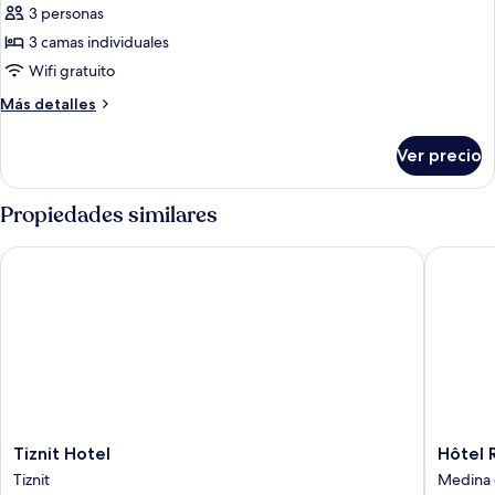
3 personas
las
3 camas individuales
fotos
de
Wifi gratuito
Habitación
Más
Más detalles
triple
detalles
sobre
Ver precio
Habitación
triple
Propiedades similares
Tiznit Hotel
Hôtel Ria
Tiznit
Hôtel
Tiznit Hotel
Hôtel R
Hotel
Riad
Tiznit
Medina d
Tiznit
le