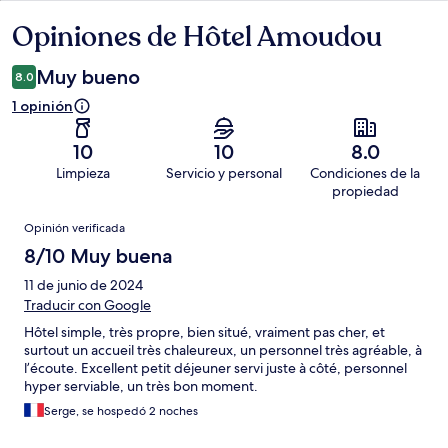
Opiniones de Hôtel Amoudou
Opiniones
Muy bueno
8.0
1 opinión
10
10
8.0
Limpieza
Servicio y personal
Condiciones de la
propiedad
Opiniones
Opinión verificada
8/10 Muy buena
11 de junio de 2024
Traducir con Google
Hôtel simple, très propre, bien situé, vraiment pas cher, et
surtout un accueil très chaleureux, un personnel très agréable, à
l’écoute. Excellent petit déjeuner servi juste à côté, personnel
hyper serviable, un très bon moment.
Serge, se hospedó 2 noches