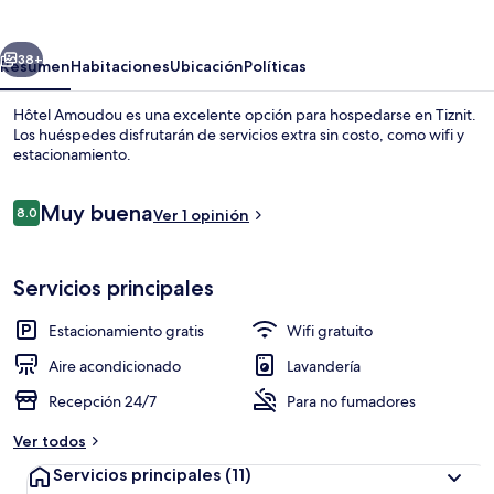
erior
Siguiente
38+
Resumen
Habitaciones
Ubicación
Políticas
Hôtel Amoudou es una excelente opción para hospedarse en Tiznit.
Los huéspedes disfrutarán de servicios extra sin costo, como wifi y
estacionamiento.
Opiniones
Muy buena
8.0
Ver 1 opinión
8.0 de 10,
Servicios principales
Restaurante
Estacionamiento gratis
Wifi gratuito
Aire acondicionado
Lavandería
Recepción 24/7
Para no fumadores
Ver todos
Servicios principales
(11)