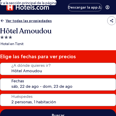
Ir a la sección principal de la página
Descargar la app
Ver todas las propiedades
Hôtel Amoudou
Propiedad
de
Hotel en Tiznit
3.0
estrellas
Elige las fechas para ver precios
¿A dónde quieres ir?
Fechas
Huéspedes
Buscar