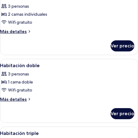
todas
3 personas
las
2 camas individuales
fotos
de
Wifi gratuito
Habitación
Más
Más detalles
con
detalles
sobre
2
Ver precio
Habitación
camas
con
individuales
2
Abrir
Caja de seguridad en la habitación, wi
4
camas
Habitación doble
todas
individuales
3 personas
las
1 cama doble
fotos
de
Wifi gratuito
Habitación
Más
Más detalles
doble
detalles
sobre
Ver precio
Habitación
doble
Abrir
Caja de seguridad en la habitación, wi
6
Habitación triple
todas