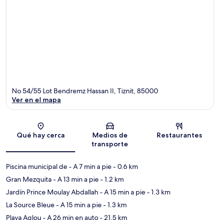
No 54/55 Lot Bendremz Hassan II, Tiznit, 85000
Ver en el mapa
Sección del mapa
Qué hay cerca
Medios de
Restaurantes
transporte
Piscina municipal de
- A 7 min a pie
- 0.6 km
Gran Mezquita
- A 13 min a pie
- 1.2 km
Jardín Prince Moulay Abdallah
- A 15 min a pie
- 1.3 km
La Source Bleue
- A 15 min a pie
- 1.3 km
Playa Aglou
- A 26 min en auto
- 21.5 km