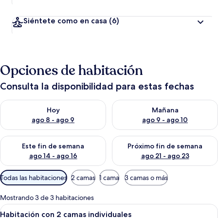
Siéntete como en casa
(6)
Opciones de habitación
Consulta la disponibilidad para estas fechas
Consulta la disponibilidad para hoy ago 8 - ago 9
Consulta la disponibilidad pa
Hoy
Mañana
ago 8 - ago 9
ago 9 - ago 10
Consulta la disponibilidad para este fin de semana ago 14 - ag
Consulta la disponibilidad pa
Este fin de semana
Próximo fin de semana
ago 14 - ago 16
ago 21 - ago 23
Filtros
Todas las habitaciones
2 camas
1 cama
3 camas o más
disponibles
para
Mostrando 3 de 3 habitaciones
las
Abrir
Caja de seguridad en la habitación, wi
4
Habitación con 2 camas individuales
habitaciones