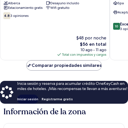
Alberca
Desayuno incluido
Spa
Lieu
Estacionamiento gratis
Wifi gratuito
Medina
Acept
de
4.8
4.8
3 opiniones
Tiznit
de
10.0
Exc
10,
10
de
3 op
3
10,
opiniones
$48 por noche
Excepcio
El
$56 en total
3
precio
opinion
10 ago - 11 ago
actual
Total con impuestos y cargos
es
de
Comparar propiedades similares
$56
Inicia sesión y reserva para acumular crédito OneKeyCash en
miles de hoteles. ¡Más recompensas te llevan a más aventuras!
Iniciar sesión
Registrarme gratis
Información de la zona